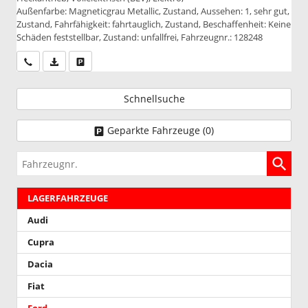
Außenfarbe: Magneticgrau Metallic, Zustand, Aussehen: 1, sehr gut,
Zustand, Fahrfähigkeit: fahrtauglich, Zustand, Beschaffenheit: Keine
Schäden feststellbar, Zustand: unfallfrei, Fahrzeugnr.: 128248
Wir rufen Sie an
PDF-Datei, Fahrzeugexposé drucken
Drucken, parken oder vergleichen
Schnellsuche
Geparkte Fahrzeuge (
0
)
Fahrzeugnr.
LAGERFAHRZEUGE
Audi
Cupra
Dacia
Fiat