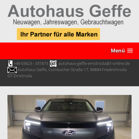
Menü
+49 03623 - 331873
autohaus-geffe-ernstroda@t-online.de
Autohaus Geffe, Cumbacher Straße 17, 99894 Friedrichroda
OT Ernstroda