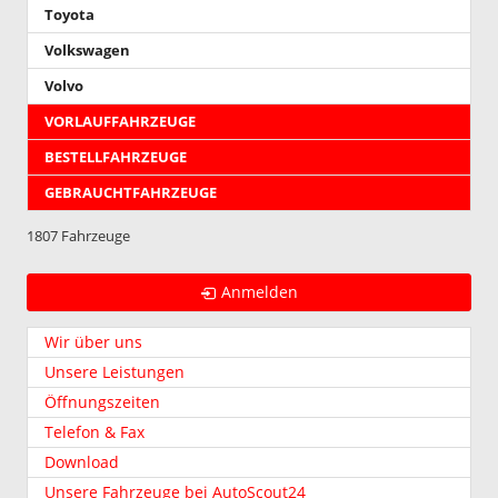
Toyota
Volkswagen
Volvo
VORLAUFFAHRZEUGE
BESTELLFAHRZEUGE
GEBRAUCHTFAHRZEUGE
1807 Fahrzeuge
Anmelden
Wir über uns
Unsere Leistungen
Öffnungszeiten
Telefon & Fax
Download
Unsere Fahrzeuge bei AutoScout24