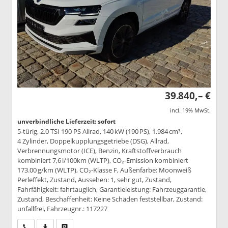
39.840,– €
incl. 19% MwSt.
unverbindliche Lieferzeit: sofort
5-türig, 2.0 TSI 190 PS Allrad, 140 kW (190 PS), 1.984 cm³,
4 Zylinder, Doppelkupplungsgetriebe (DSG), Allrad,
Verbrennungsmotor (ICE), Benzin, Kraftstoffverbrauch
kombiniert 7,6 l/100km (WLTP), CO₂-Emission kombiniert
173.00 g/km (WLTP), CO₂-Klasse F, Außenfarbe: Moonweiß
Perleffekt, Zustand, Aussehen: 1, sehr gut, Zustand,
Fahrfähigkeit: fahrtauglich, Garantieleistung: Fahrzeuggarantie,
Zustand, Beschaffenheit: Keine Schäden feststellbar, Zustand:
unfallfrei, Fahrzeugnr.: 117227
Wir rufen Sie an
PDF-Datei, Fahrzeugexposé drucken
Drucken, parken oder vergleichen