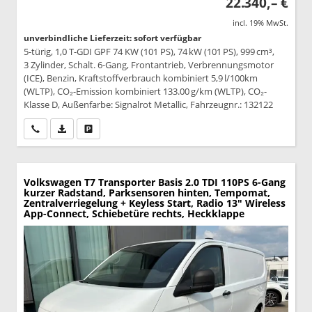
22.340,– €
incl. 19% MwSt.
unverbindliche Lieferzeit: sofort verfügbar
5-türig, 1,0 T-GDI GPF 74 KW (101 PS), 74 kW (101 PS), 999 cm³,
3 Zylinder, Schalt. 6-Gang, Frontantrieb, Verbrennungsmotor
(ICE), Benzin, Kraftstoffverbrauch kombiniert 5,9 l/100km
(WLTP), CO₂-Emission kombiniert 133.00 g/km (WLTP), CO₂-
Klasse D, Außenfarbe: Signalrot Metallic, Fahrzeugnr.: 132122
Wir rufen Sie an
PDF-Datei, Fahrzeugexposé drucken
Drucken, parken oder vergleichen
Volkswagen T7 Transporter
Basis 2.0 TDI 110PS 6-Gang
kurzer Radstand, Parksensoren hinten, Tempomat,
Zentralverriegelung + Keyless Start, Radio 13" Wireless
App-Connect, Schiebetüre rechts, Heckklappe