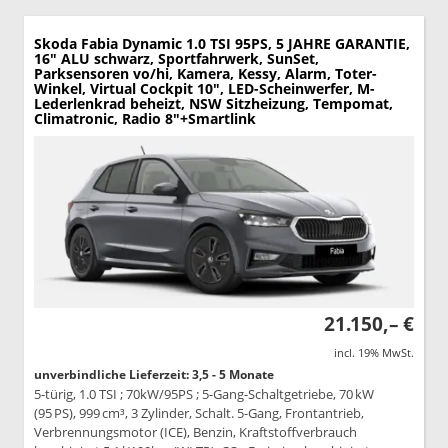
Skoda Fabia
Dynamic 1.0 TSI 95PS, 5 JAHRE GARANTIE,
16" ALU schwarz, Sportfahrwerk, SunSet,
Parksensoren vo/hi, Kamera, Kessy, Alarm, Toter-
Winkel, Virtual Cockpit 10", LED-Scheinwerfer, M-
Lederlenkrad beheizt, NSW Sitzheizung, Tempomat,
Climatronic, Radio 8"+Smartlink
21.150,– €
incl. 19% MwSt.
unverbindliche Lieferzeit: 3,5 - 5 Monate
5-türig, 1.0 TSI ; 70kW/95PS ; 5-Gang-Schaltgetriebe, 70 kW
(95 PS), 999 cm³, 3 Zylinder, Schalt. 5-Gang, Frontantrieb,
Verbrennungsmotor (ICE), Benzin, Kraftstoffverbrauch