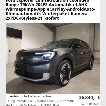
Ford Explorer
Limited Edition Extended
Range 79kWh 204PS Automatik-el.AHK-
Wärmepumpe-AppleCarPlay-AndroidAuto-
Klimaautomatik-Winterpaket-Kamera-
2xPDC-Keyless-21''-sofort
unverbindliche Lieferzeit: sofort
36.840,– €
5-türig, 79kWh 204PS, 150 kW (204 PS), Automatik,
incl. 19% MwSt.
Heckantrieb, Vollelektrisch (BEV), Elektro,