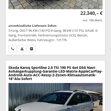
22.340,– €
incl. 19% MwSt.
unverbindliche Lieferzeit: Sofort
5-türig, DIG-T 96 KW (130 PS) 6-Gang, 96 kW (131 PS), Schalt. 6-
Gang, Frontantrieb, Verbrennungsmotor (ICE), Benzin,
Außenfarbe: Weiss, Fahrzeugnr.: 131776
Wir rufen Sie an
PDF-Datei, Fahrzeugexposé drucken
Drucken, parken oder vergleichen
Skoda Karoq
Sportline 2.0 TSI 190 PS 4x4 DSG Navi-
Anhängerkupplung-Garantie-LED-Matrix-AppleCarPlay-
Android-Auto-ACC-Kessy-2-Zonen-Klimaautomatik-
18''Alu-Sofort