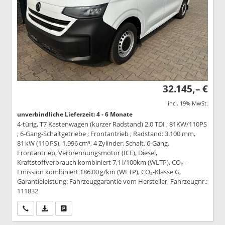
32.145,– €
incl. 19% MwSt.
unverbindliche Lieferzeit: 4 - 6 Monate
4-türig, T7 Kastenwagen (kurzer Radstand) 2.0 TDI ; 81KW/110PS
; 6-Gang-Schaltgetriebe ; Frontantrieb ; Radstand: 3.100 mm,
81 kW (110 PS), 1.996 cm³, 4 Zylinder, Schalt. 6-Gang,
Frontantrieb, Verbrennungsmotor (ICE), Diesel,
Kraftstoffverbrauch kombiniert 7,1 l/100km (WLTP), CO₂-
Emission kombiniert 186.00 g/km (WLTP), CO₂-Klasse G,
Garantieleistung: Fahrzeuggarantie vom Hersteller, Fahrzeugnr.:
111832
Wir rufen Sie an
PDF-Datei, Fahrzeugexposé drucken
Drucken, parken oder vergleichen