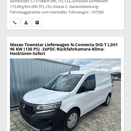
kombiniert 5,1 l/100km (WLTP), CO₂-Emission kombiniert
115.00 g/km (WLTP), CO₂-Klasse C, Garantieleistung:
Fahrzeuggarantie vom Hersteller, Fahrzeugnr.: 107330
Wir rufen Sie an
PDF-Datei, Fahrzeugexposé drucken
Drucken, parken oder vergleichen
Nissan Townstar Lieferwagen
N-Connecta DIG-T L2H1
96 KW (130 PS) -2xPDC-Rückfahrkamera-Klima-
Hecktüren-Sofort