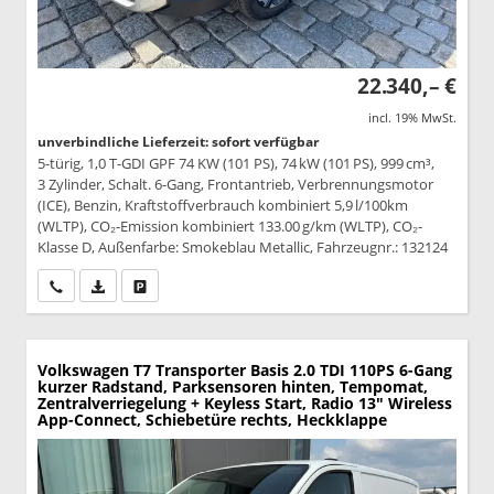
22.340,– €
incl. 19% MwSt.
unverbindliche Lieferzeit: sofort verfügbar
5-türig, 1,0 T-GDI GPF 74 KW (101 PS), 74 kW (101 PS), 999 cm³,
3 Zylinder, Schalt. 6-Gang, Frontantrieb, Verbrennungsmotor
(ICE), Benzin, Kraftstoffverbrauch kombiniert 5,9 l/100km
(WLTP), CO₂-Emission kombiniert 133.00 g/km (WLTP), CO₂-
Klasse D, Außenfarbe: Smokeblau Metallic, Fahrzeugnr.: 132124
Wir rufen Sie an
PDF-Datei, Fahrzeugexposé drucken
Drucken, parken oder vergleichen
Volkswagen T7 Transporter
Basis 2.0 TDI 110PS 6-Gang
kurzer Radstand, Parksensoren hinten, Tempomat,
Zentralverriegelung + Keyless Start, Radio 13" Wireless
App-Connect, Schiebetüre rechts, Heckklappe