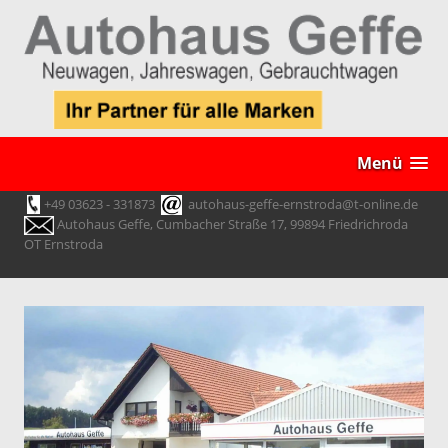
Menü
+49 03623 - 331873
autohaus-geffe-ernstroda@t-online.de
Autohaus Geffe, Cumbacher Straße 17, 99894 Friedrichroda
OT Ernstroda