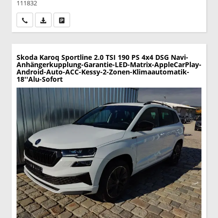
111832
Wir rufen Sie an
PDF-Datei, Fahrzeugexposé drucken
Drucken, parken oder vergleichen
Skoda Karoq
Sportline 2.0 TSI 190 PS 4x4 DSG Navi-
Anhängerkupplung-Garantie-LED-Matrix-AppleCarPlay-
Android-Auto-ACC-Kessy-2-Zonen-Klimaautomatik-
18''Alu-Sofort