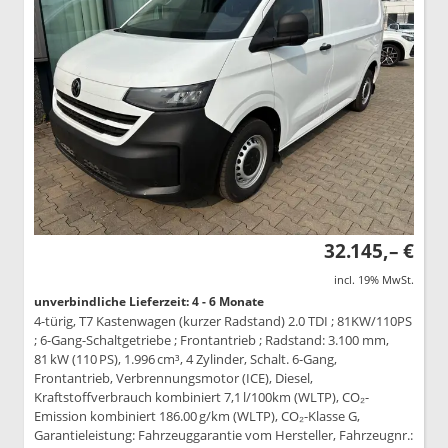
32.145,– €
incl. 19% MwSt.
unverbindliche Lieferzeit: 4 - 6 Monate
4-türig, T7 Kastenwagen (kurzer Radstand) 2.0 TDI ; 81KW/110PS
; 6-Gang-Schaltgetriebe ; Frontantrieb ; Radstand: 3.100 mm,
81 kW (110 PS), 1.996 cm³, 4 Zylinder, Schalt. 6-Gang,
Frontantrieb, Verbrennungsmotor (ICE), Diesel,
Kraftstoffverbrauch kombiniert 7,1 l/100km (WLTP), CO₂-
Emission kombiniert 186.00 g/km (WLTP), CO₂-Klasse G,
Garantieleistung: Fahrzeuggarantie vom Hersteller, Fahrzeugnr.: