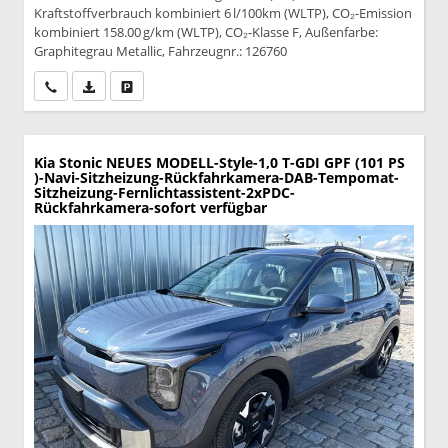
Kraftstoffverbrauch kombiniert 6 l/100km (WLTP), CO₂-Emission
kombiniert 158.00 g/km (WLTP), CO₂-Klasse F, Außenfarbe:
Graphitegrau Metallic, Fahrzeugnr.: 126760
Wir rufen Sie an
PDF-Datei, Fahrzeugexposé drucken
Drucken, parken oder vergleichen
Kia Stonic
NEUES MODELL-Style-1,0 T-GDI GPF (101 PS
)-Navi-Sitzheizung-Rückfahrkamera-DAB-Tempomat-
Sitzheizung-Fernlichtassistent-2xPDC-
Rückfahrkamera-sofort verfügbar