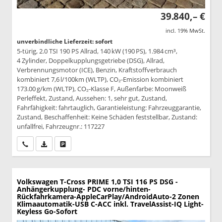
39.840,– €
incl. 19% MwSt.
unverbindliche Lieferzeit: sofort
5-türig, 2.0 TSI 190 PS Allrad, 140 kW (190 PS), 1.984 cm³,
4 Zylinder, Doppelkupplungsgetriebe (DSG), Allrad,
Verbrennungsmotor (ICE), Benzin, Kraftstoffverbrauch
kombiniert 7,6 l/100km (WLTP), CO₂-Emission kombiniert
173.00 g/km (WLTP), CO₂-Klasse F, Außenfarbe: Moonweiß
Perleffekt, Zustand, Aussehen: 1, sehr gut, Zustand,
Fahrfähigkeit: fahrtauglich, Garantieleistung: Fahrzeuggarantie,
Zustand, Beschaffenheit: Keine Schäden feststellbar, Zustand:
unfallfrei, Fahrzeugnr.: 117227
Wir rufen Sie an
PDF-Datei, Fahrzeugexposé drucken
Drucken, parken oder vergleichen
Volkswagen T-Cross
PRIME 1,0 TSI 116 PS DSG -
Anhängerkupplung- PDC vorne/hinten-
Rückfahrkamera-AppleCarPlay/AndroidAuto-2 Zonen
Klimaautomatik-USB C-ACC inkl. TravelAssist-IQ Light-
Keyless Go-Sofort