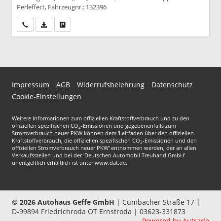
Perleffect, Fahrzeugnr.: 132396
Wir rufen Sie an
PDF-Datei, Fahrzeugexposé drucken
Drucken, parken oder vergleichen
Impressum
AGB
Widerrufsbelehrung
Datenschutz
Cookie-Einstellungen
Weitere Informationen zum offiziellen Kraftstoffverbrauch und zu den
offiziellen spezifischen CO
-Emissionen und gegebenenfalls zum
2
Stromverbrauch neuer PKW können dem 'Leitfaden über den offiziellen
Kraftstoffverbrauch, die offiziellen spezifischen CO
-Emissionen und den
2
offiziellen Stromverbrauch neuer PKW' entnommen werden, der an allen
Verkaufsstellen und bei der 'Deutschen Automobil Treuhand GmbH'
unentgeltlich erhältlich ist unter www.dat.de.
© 2026
Autohaus Geffe GmbH
|
Cumbacher Straße 17
|
D-99894
Friedrichroda OT Ernstroda |
03623-331873
Powered by Autrado