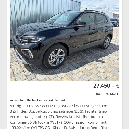
27.450,– €
incl. 19% MwSt.
unverbindliche Lieferzeit: Sofort
5-türig, 1,0 TSI 85 KW (116 PS) DSG, 85 kW (116 PS), 999 cm³,
3 Zylinder, Doppelkupplungsgetriebe (DSG), Frontantrieb,
Verbrennungsmotor (ICE), Benzin, Kraftstoffverbrauch
kombiniert 5,8 l/100km (WLTP), CO₂-Emission kombiniert
133.00 g/km (WLTP), CO₂-Klasse D, Außenfarbe: Depp Black