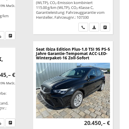
(WLTP), CO₂-Emission kombiniert
 19% MwSt.
115.00 g/km (WLTP), CO₂-Klasse C,
Garantieleistung: Fahrzeuggarantie vom
 g/km
Hersteller, Fahrzeugnr.: 107330
Wir rufen Sie an
PDF-Datei, Fahrzeu
Drucken, park
fen Sie an
PDF-Datei, Fahrzeugexposé drucken
Drucken, parken oder vergleichen
Seat Ibiza
Edition Plus-1,0 TSI 95 PS-5
Jahre Garantie-Tempomat ACC-LED-
Winterpaket-16 Zoll-Sofort
K,
45,– €
 19% MwSt.
rbe:
tand,
nr.:
20.450,– €
fen Sie an
PDF-Datei, Fahrzeugexposé drucken
Drucken, parken oder vergleichen