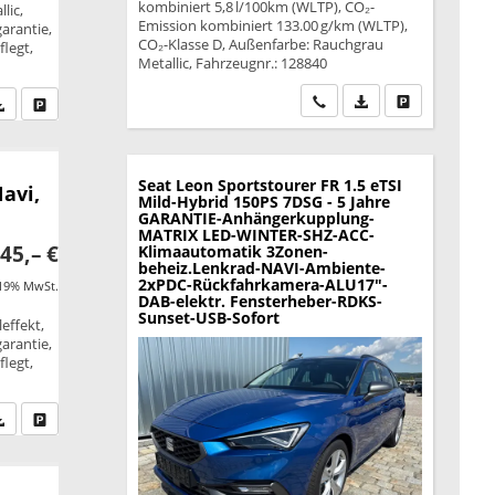
kombiniert 5,8 l/100km (WLTP), CO₂-
lic,
Emission kombiniert 133.00 g/km (WLTP),
garantie,
CO₂-Klasse D, Außenfarbe: Rauchgrau
legt,
Metallic, Fahrzeugnr.: 128840
Wir rufen Sie an
PDF-Datei, Fahrzeu
Drucken, park
fen Sie an
PDF-Datei, Fahrzeugexposé drucken
Drucken, parken oder vergleichen
Seat Leon Sportstourer
FR 1.5 eTSI
Navi,
Mild-Hybrid 150PS 7DSG - 5 Jahre
GARANTIE-Anhängerkupplung-
MATRIX LED-WINTER-SHZ-ACC-
45,– €
Klimaautomatik 3Zonen-
beheiz.Lenkrad-NAVI-Ambiente-
2xPDC-Rückfahrkamera-ALU17"-
 19% MwSt.
DAB-elektr. Fensterheber-RDKS-
Sunset-USB-Sofort
effekt,
garantie,
legt,
fen Sie an
PDF-Datei, Fahrzeugexposé drucken
Drucken, parken oder vergleichen