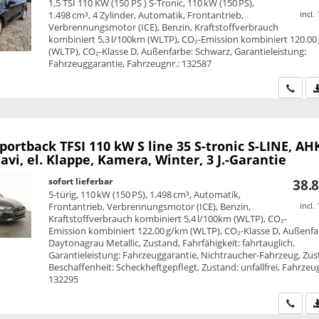
1,5 TSI 110 KW (150 PS ) S-Tronic, 110 kW (150 PS),
1.498 cm³, 4 Zylinder, Automatik, Frontantrieb,
incl.
Verbrennungsmotor (ICE), Benzin, Kraftstoffverbrauch
kombiniert 5,3 l/100km (WLTP), CO₂-Emission kombiniert 120.00
(WLTP), CO₂-Klasse D, Außenfarbe: Schwarz, Garantieleistung:
Fahrzeuggarantie, Fahrzeugnr.: 132587
Wir ru
Sportback
TFSI 110 kW S line 35 S-tronic S-LINE, AH
avi, el. Klappe, Kamera, Winter, 3 J.-Garantie
sofort lieferbar
38.8
5-türig, 110 kW (150 PS), 1.498 cm³, Automatik,
Frontantrieb, Verbrennungsmotor (ICE), Benzin,
incl.
Kraftstoffverbrauch kombiniert 5,4 l/100km (WLTP), CO₂-
Emission kombiniert 122.00 g/km (WLTP), CO₂-Klasse D, Außenfa
Daytonagrau Metallic, Zustand, Fahrfähigkeit: fahrtauglich,
Garantieleistung: Fahrzeuggarantie, Nichtraucher-Fahrzeug, Zus
Beschaffenheit: Scheckheftgepflegt, Zustand: unfallfrei, Fahrzeug
132295
Wir ru