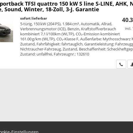
Sportback
TFSI quattro 150 kW S line S-LINE, AHK, 
e, Sound, Winter, 18-Zoll, 3-J. Garantie
sofort lieferbar
40.3
5-türig, 150 kW (204 PS), 1.984 cm³, Automatik, Allrad,
Verbrennungsmotor (ICE), Benzin, Kraftstoffverbrauch
incl.
kombiniert 7,1 l/100km (WLTP), CO₂-Emission kombiniert
161.00 g/km (WLTP), CO₂-Klasse F, Außenfarbe: Mythosschwarz M
Zustand, Fahrfähigkeit: fahrtauglich, Garantieleistung: Fahrzeug
Nichtraucher-Fahrzeug, Zustand, Beschaffenheit: Scheckheftgepf
Zustand: unfallfrei, Fahrzeugnr.: 132610
Wir ru
ookie-Einstellungen