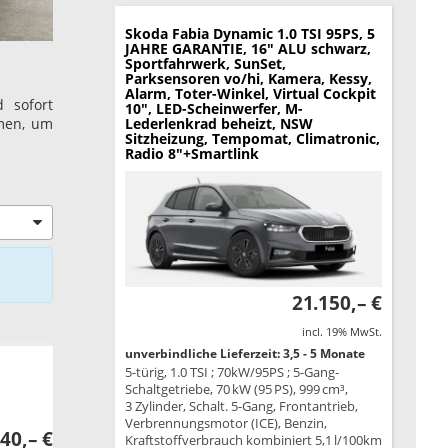
Skoda Fabia
Dynamic 1.0 TSI 95PS, 5
JAHRE GARANTIE, 16" ALU schwarz,
Sportfahrwerk, SunSet,
Parksensoren vo/hi, Kamera, Kessy,
Alarm, Toter-Winkel, Virtual Cockpit
 sofort
10", LED-Scheinwerfer, M-
amen, um
Lederlenkrad beheizt, NSW
Sitzheizung, Tempomat, Climatronic,
Radio 8"+Smartlink
21.150,– €
incl. 19% MwSt.
unverbindliche Lieferzeit: 3,5 - 5 Monate
5-türig, 1.0 TSI ; 70kW/95PS ; 5-Gang-
Schaltgetriebe, 70 kW (95 PS), 999 cm³,
3 Zylinder, Schalt. 5-Gang, Frontantrieb,
Verbrennungsmotor (ICE), Benzin,
40,– €
Kraftstoffverbrauch kombiniert 5,1 l/100km