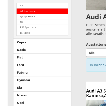
A3
A3 Sportback
Audi 
Q3 Sportback
Q5
Hier sehen
RS3 Sportback
ausgeliefer
S5 Kombi
alle Details
Cupra
Ausstattung
Dacia
Fiat
In Ihrer a
Ford
Futura
Hyundai
Kia
Audi A3 
Kamera,A
Nissan
Opel