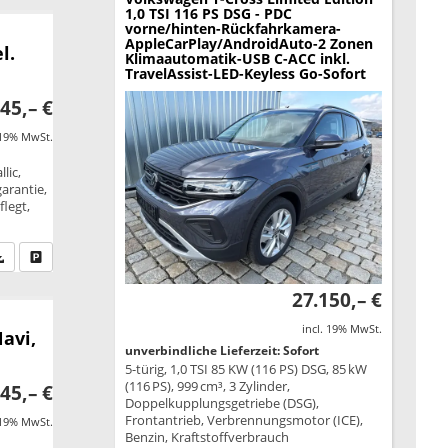
1,0 TSI 116 PS DSG - PDC
vorne/hinten-Rückfahrkamera-
AppleCarPlay/AndroidAuto-2 Zonen
l.
Klimaautomatik-USB C-ACC inkl.
TravelAssist-LED-Keyless Go-Sofort
45,– €
 19% MwSt.
lic,
garantie,
legt,
fen Sie an
PDF-Datei, Fahrzeugexposé drucken
Drucken, parken oder vergleichen
27.150,– €
incl. 19% MwSt.
Navi,
unverbindliche Lieferzeit: Sofort
5-türig, 1,0 TSI 85 KW (116 PS) DSG, 85 kW
(116 PS), 999 cm³, 3 Zylinder,
45,– €
Doppelkupplungsgetriebe (DSG),
Frontantrieb, Verbrennungsmotor (ICE),
 19% MwSt.
Benzin, Kraftstoffverbrauch