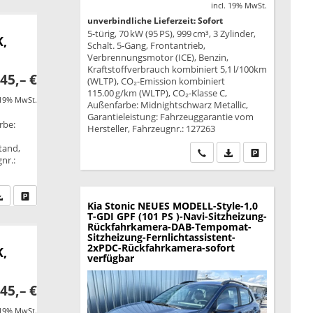
incl. 19% MwSt.
unverbindliche Lieferzeit: Sofort
5-türig, 70 kW (95 PS), 999 cm³, 3 Zylinder,
K,
Schalt. 5-Gang, Frontantrieb,
Verbrennungsmotor (ICE), Benzin,
Kraftstoffverbrauch kombiniert 5,1 l/100km
45,– €
(WLTP), CO₂-Emission kombiniert
115.00 g/km (WLTP), CO₂-Klasse C,
 19% MwSt.
Außenfarbe: Midnightschwarz Metallic,
Garantieleistung: Fahrzeuggarantie vom
rbe:
Hersteller, Fahrzeugnr.: 127263
tand,
Wir rufen Sie an
PDF-Datei, Fahrzeu
Drucken, park
nr.:
fen Sie an
PDF-Datei, Fahrzeugexposé drucken
Drucken, parken oder vergleichen
Kia Stonic
NEUES MODELL-Style-1,0
T-GDI GPF (101 PS )-Navi-Sitzheizung-
Rückfahrkamera-DAB-Tempomat-
Sitzheizung-Fernlichtassistent-
2xPDC-Rückfahrkamera-sofort
K,
verfügbar
45,– €
 19% MwSt.