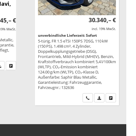
Navi,
30.340,– €
45,– €
incl. 19% MwSt.
 19% MwSt.
unverbindliche Lieferzeit: Sofort
etallic,
5-türig, FR 1.5 eTSI 150PS 7DSG, 110 kW
garantie,
(150 PS), 1.498 cm³, 4 Zylinder,
legt,
Doppelkupplungsgetriebe (DSG),
Frontantrieb, Mild-Hybrid (MHEV), Benzin,
Kraftstoffverbrauch kombiniert 5,4 l/100km
fen Sie an
PDF-Datei, Fahrzeugexposé drucken
Drucken, parken oder vergleichen
(WLTP), CO₂-Emission kombiniert
124.00 g/km (WLTP), CO₂-Klasse D,
Außenfarbe: Saphir Blau Metallic,
Garantieleistung: Fahrzeuggarantie,
Fahrzeugnr.: 132636
Wir rufen Sie an
PDF-Datei, Fahrzeu
Drucken, park