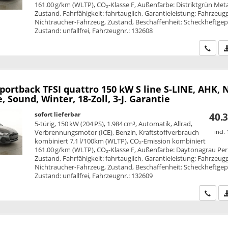
161.00 g/km (WLTP), CO₂-Klasse F, Außenfarbe: Distriktgrün Metal
Zustand, Fahrfähigkeit: fahrtauglich, Garantieleistung: Fahrzeug
Nichtraucher-Fahrzeug, Zustand, Beschaffenheit: Scheckheftgepf
Zustand: unfallfrei, Fahrzeugnr.: 132608
Wir ru
Sportback
TFSI quattro 150 kW S line S-LINE, AHK, 
e, Sound, Winter, 18-Zoll, 3-J. Garantie
sofort lieferbar
40.3
5-türig, 150 kW (204 PS), 1.984 cm³, Automatik, Allrad,
Verbrennungsmotor (ICE), Benzin, Kraftstoffverbrauch
incl.
kombiniert 7,1 l/100km (WLTP), CO₂-Emission kombiniert
161.00 g/km (WLTP), CO₂-Klasse F, Außenfarbe: Daytonagrau Perl
Zustand, Fahrfähigkeit: fahrtauglich, Garantieleistung: Fahrzeug
Nichtraucher-Fahrzeug, Zustand, Beschaffenheit: Scheckheftgepf
Zustand: unfallfrei, Fahrzeugnr.: 132609
Wir ru