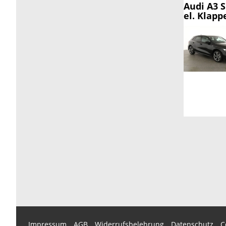
Audi A3 
el. Klapp
Impressum
AGB
Widerrufsbelehrung
Datenschutz
C