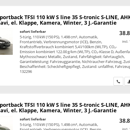
Sportback
TFSI 110 kW S line 35 S-tronic S-LINE, AH
avi, el. Klappe, Kamera, Winter, 3 J.-Garantie
sofort lieferbar
38.8
5-türig, 110 kW (150 PS), 1.498 cm³, Automatik,
Frontantrieb, Verbrennungsmotor (ICE), Benzin,
incl.
Kraftstoffverbrauch kombiniert 5,4 l/100km (WLTP), CO₂-
Emission kombiniert 122.00 g/km (WLTP), CO₂-Klasse D, Außenfa
Mythosschwarz Metallic, Zustand, Fahrfähigkeit: fahrtauglich,
Garantieleistung: Fahrzeuggarantie, Nichtraucher-Fahrzeug, Zus
Beschaffenheit: Scheckheftgepflegt, Zustand: unfallfrei, Fahrzeug
132296
Wir ru
Sportback
TFSI 110 kW S line 35 S-tronic S-LINE, AH
avi, el. Klappe, Kamera, Winter, 3 J.-Garantie
sofort lieferbar
38.8
5-türig, 110 kW (150 PS), 1.498 cm³, Automatik,
Frontantrieb, Verbrennungsmotor (ICE), Benzin,
incl.