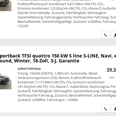
Kraftstoffverbrauch kombiniert 5,4 l/100km (WLTP), CO₂-
Emission kombiniert 122.00 g/km (WLTP), CO₂-Klasse D, Außenfa
Distrikt Grün Metallic, Zustand, Fahrfähigkeit: fahrtauglich,
Garantieleistung: Fahrzeuggarantie, Nichtraucher-Fahrzeug, Zus
Beschaffenheit: Scheckheftgepflegt, Zustand: unfallfrei, Fahrzeug
132297
Wir ru
Sportback
TFSI quattro 150 kW S line S-LINE, Navi, e
ound, Winter, 18-Zoll, 3-J. Garantie
sofort lieferbar
39.3
5-türig, 150 kW (204 PS), 1.984 cm³, Automatik, Allrad,
Verbrennungsmotor (ICE), Benzin, Kraftstoffverbrauch
incl.
kombiniert 7,1 l/100km (WLTP), CO₂-Emission kombiniert
161.00 g/km (WLTP), CO₂-Klasse F, Außenfarbe: Daytonagrau Perl
Zustand, Fahrfähigkeit: fahrtauglich, Garantieleistung: Fahrzeug
Nichtraucher-Fahrzeug, Zustand, Beschaffenheit: Scheckheftgepf
Zustand: unfallfrei, Fahrzeugnr.: 132606
Wir ru