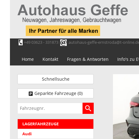
+49 03623 - 331873
autohaus-geffe-ernstroda@t-online.d
Home
Kontakt
Fragen & Antworten
Info's zu
Schnellsuche
Geparkte Fahrzeuge (
0
)
Fahrzeugnr.
LAGERFAHRZEUGE
Audi