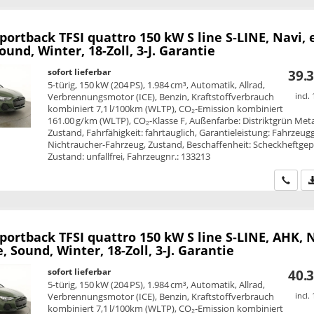
Sportback
TFSI quattro 150 kW S line S-LINE, Navi, e
ound, Winter, 18-Zoll, 3-J. Garantie
sofort lieferbar
39.3
5-türig, 150 kW (204 PS), 1.984 cm³, Automatik, Allrad,
Verbrennungsmotor (ICE), Benzin, Kraftstoffverbrauch
incl.
kombiniert 7,1 l/100km (WLTP), CO₂-Emission kombiniert
161.00 g/km (WLTP), CO₂-Klasse F, Außenfarbe: Distriktgrün Metal
Zustand, Fahrfähigkeit: fahrtauglich, Garantieleistung: Fahrzeug
Nichtraucher-Fahrzeug, Zustand, Beschaffenheit: Scheckheftgepf
Zustand: unfallfrei, Fahrzeugnr.: 133213
Wir ru
Sportback
TFSI quattro 150 kW S line S-LINE, AHK, 
e, Sound, Winter, 18-Zoll, 3-J. Garantie
sofort lieferbar
40.3
5-türig, 150 kW (204 PS), 1.984 cm³, Automatik, Allrad,
Verbrennungsmotor (ICE), Benzin, Kraftstoffverbrauch
incl.
kombiniert 7,1 l/100km (WLTP), CO₂-Emission kombiniert