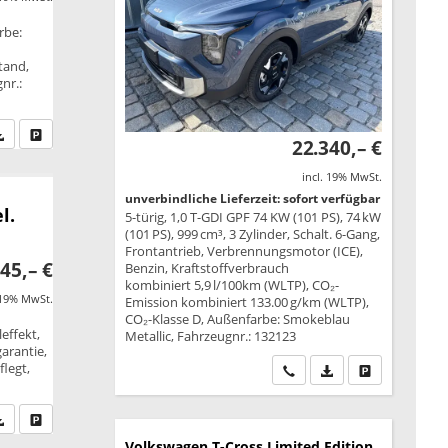
rbe:
tand,
nr.:
fen Sie an
PDF-Datei, Fahrzeugexposé drucken
Drucken, parken oder vergleichen
22.340,– €
incl. 19% MwSt.
unverbindliche Lieferzeit: sofort verfügbar
l.
5-türig, 1,0 T-GDI GPF 74 KW (101 PS), 74 kW
(101 PS), 999 cm³, 3 Zylinder, Schalt. 6-Gang,
Frontantrieb, Verbrennungsmotor (ICE),
45,– €
Benzin, Kraftstoffverbrauch
kombiniert 5,9 l/100km (WLTP), CO₂-
 19% MwSt.
Emission kombiniert 133.00 g/km (WLTP),
CO₂-Klasse D, Außenfarbe: Smokeblau
effekt,
Metallic, Fahrzeugnr.: 132123
garantie,
legt,
Wir rufen Sie an
PDF-Datei, Fahrzeu
Drucken, park
fen Sie an
PDF-Datei, Fahrzeugexposé drucken
Drucken, parken oder vergleichen
Volkswagen T-Cross
Limited Edition