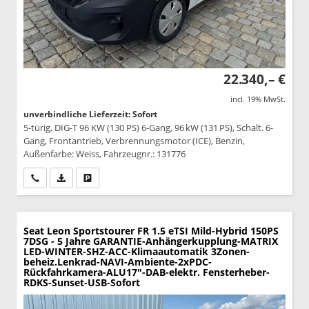
22.340,– €
incl. 19% MwSt.
unverbindliche Lieferzeit: Sofort
5-türig, DIG-T 96 KW (130 PS) 6-Gang, 96 kW (131 PS), Schalt. 6-
Gang, Frontantrieb, Verbrennungsmotor (ICE), Benzin,
Außenfarbe: Weiss, Fahrzeugnr.: 131776
Wir rufen Sie an
PDF-Datei, Fahrzeugexposé drucken
Drucken, parken oder vergleichen
Seat Leon Sportstourer
FR 1.5 eTSI Mild-Hybrid 150PS
7DSG - 5 Jahre GARANTIE-Anhängerkupplung-MATRIX
LED-WINTER-SHZ-ACC-Klimaautomatik 3Zonen-
beheiz.Lenkrad-NAVI-Ambiente-2xPDC-
Rückfahrkamera-ALU17"-DAB-elektr. Fensterheber-
RDKS-Sunset-USB-Sofort