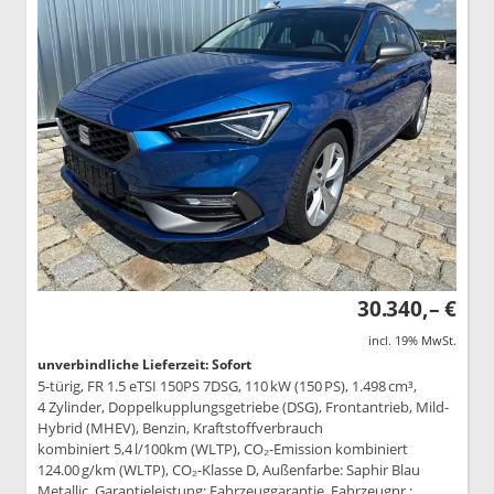
30.340,– €
incl. 19% MwSt.
unverbindliche Lieferzeit: Sofort
5-türig, FR 1.5 eTSI 150PS 7DSG, 110 kW (150 PS), 1.498 cm³,
4 Zylinder, Doppelkupplungsgetriebe (DSG), Frontantrieb, Mild-
Hybrid (MHEV), Benzin, Kraftstoffverbrauch
kombiniert 5,4 l/100km (WLTP), CO₂-Emission kombiniert
124.00 g/km (WLTP), CO₂-Klasse D, Außenfarbe: Saphir Blau
Metallic, Garantieleistung: Fahrzeuggarantie, Fahrzeugnr.: