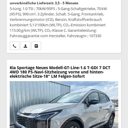
unverbindliche Lieferzeit: 3,5 - 5 Monate
5-türig, 1.0 TSI ; 70kW/95PS ; 5-Gang-Schaltgetriebe, 70 kW
(95 PS), 999 cm³, 3 Zylinder, Schalt. 5-Gang, Frontantrieb,
Verbrennungsmotor (ICE), Benzin, Kraftstoffverbrauch
kombiniert 5,1 l/100km (WLTP), CO₂-Emission kombiniert
115.00 g/km (WLTP), CO₂-Klasse C, Garantieleistung:
Fahrzeuggarantie vom Hersteller, Fahrzeugnr.: 107330
Wir rufen Sie an
PDF-Datei, Fahrzeugexposé drucken
Drucken, parken oder vergleichen
Kia Sportage
Neues Modell-GT-Line-1.6 T-GDI 7 DCT
4WD 180 PS-Navi-Sitzheizung vorne und hinten-
elektrische Sitze-18" LM Felgen-Sofort