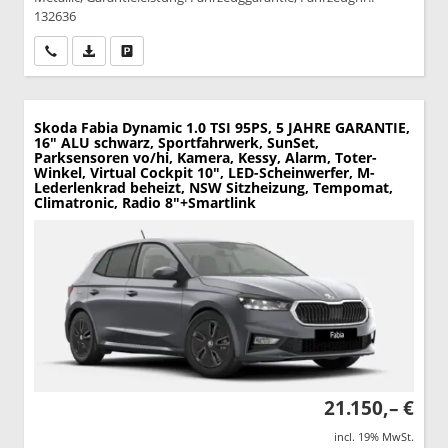
132636
Wir rufen Sie an
PDF-Datei, Fahrzeugexposé drucken
Drucken, parken oder vergleichen
Skoda Fabia
Dynamic 1.0 TSI 95PS, 5 JAHRE GARANTIE,
16" ALU schwarz, Sportfahrwerk, SunSet,
Parksensoren vo/hi, Kamera, Kessy, Alarm, Toter-
Winkel, Virtual Cockpit 10", LED-Scheinwerfer, M-
Lederlenkrad beheizt, NSW Sitzheizung, Tempomat,
Climatronic, Radio 8"+Smartlink
21.150,– €
incl. 19% MwSt.