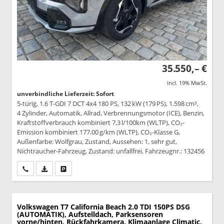
35.550,– €
incl. 19% MwSt.
unverbindliche Lieferzeit: Sofort
5-türig, 1.6 T-GDI 7 DCT 4x4 180 PS, 132 kW (179 PS), 1.598 cm³,
4 Zylinder, Automatik, Allrad, Verbrennungsmotor (ICE), Benzin,
Kraftstoffverbrauch kombiniert 7,3 l/100km (WLTP), CO₂-
Emission kombiniert 177.00 g/km (WLTP), CO₂-Klasse G,
Außenfarbe: Wolfgrau, Zustand, Aussehen: 1, sehr gut,
Nichtraucher-Fahrzeug, Zustand: unfallfrei, Fahrzeugnr.: 132456
Wir rufen Sie an
PDF-Datei, Fahrzeugexposé drucken
Drucken, parken oder vergleichen
Volkswagen T7 California
Beach 2.0 TDI 150PS DSG
(AUTOMATIK), Aufstelldach, Parksensoren
vorne/hinten, Rückfahrkamera, Klimaanlage Climatic,