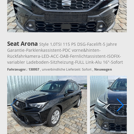
Seat Arona
Style 1,0TSI 115 PS DSG-Facelift-5 Jahre
Garantie-Parklenkassistent-PDC vorne&hinten-
Rückfahrkamera-LED-ACC-DAB-Fernlichtassistent-ISOFIX-
variabler Ladeboden-Sitzheizung-FULL Link-Alu 16"-Sofort
Fahrzeugnr.
:
130957
, unverbindliche Lieferzeit: Sofort ,
Neuwagen