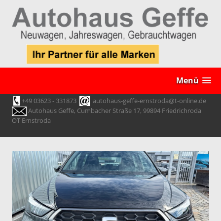
Menü
+49 03623 - 331873
autohaus-geffe-ernstroda@t-online.de
Autohaus Geffe, Cumbacher Straße 17, 99894 Friedrichroda
OT Ernstroda