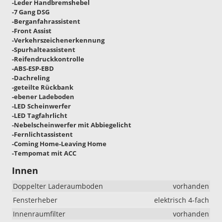
-Leder Handbremshebel
-7 Gang DSG
-Berganfahrassistent
-Front Assist
-Verkehrszeichenerkennung
-Spurhalteassistent
-Reifendruckkontrolle
-ABS-ESP-EBD
-Dachreling
-geteilte Rückbank
-ebener Ladeboden
-LED Scheinwerfer
-LED Tagfahrlicht
-Nebelscheinwerfer mit Abbiegelicht
-Fernlichtassistent
-Coming Home-Leaving Home
-Tempomat mit ACC
Innen
Doppelter Laderaumboden
vorhanden
Fensterheber
elektrisch 4-fach
Innenraumfilter
vorhanden