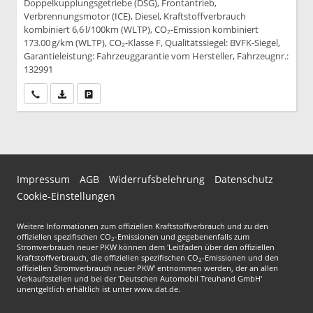
Doppelkupplungsgetriebe (DSG), Frontantrieb,
Verbrennungsmotor (ICE), Diesel, Kraftstoffverbrauch
kombiniert 6,6 l/100km (WLTP), CO₂-Emission kombiniert
173.00 g/km (WLTP), CO₂-Klasse F, Qualitätssiegel: BVFK-Siegel,
Garantieleistung: Fahrzeuggarantie vom Hersteller, Fahrzeugnr.:
132991
Wir rufen Sie an
PDF-Datei, Fahrzeugexposé drucken
Drucken, parken oder vergleichen
Impressum
AGB
Widerrufsbelehrung
Datenschutz
Cookie-Einstellungen
Weitere Informationen zum offiziellen Kraftstoffverbrauch und zu den
offiziellen spezifischen CO
-Emissionen und gegebenenfalls zum
2
Stromverbrauch neuer PKW können dem 'Leitfaden über den offiziellen
Kraftstoffverbrauch, die offiziellen spezifischen CO
-Emissionen und den
2
offiziellen Stromverbrauch neuer PKW' entnommen werden, der an allen
Verkaufsstellen und bei der 'Deutschen Automobil Treuhand GmbH'
unentgeltlich erhältlich ist unter www.dat.de.