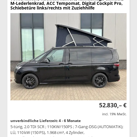
M-Lederlenkrad, ACC Tempomat, Digital Cockpit Pro,
Schiebetüre links/rechts mit Zuziehhilfe
52.830,– €
incl. 19% MwSt.
unverbindliche Lieferzeit: 4 - 6 Monate
5-türig, 2.0 TDI SCR ; 110KW/150PS ; 7-Gang-DSG (AUTOMATIK);
LÜ, 110 kW (150 PS), 1.968 cm³, 4 Zylinder,