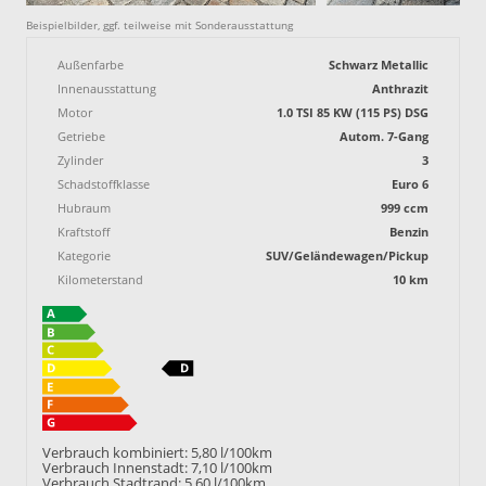
Beispielbilder, ggf. teilweise mit Sonderausstattung
Außenfarbe
Schwarz Metallic
Innenausstattung
Anthrazit
Motor
1.0 TSI 85 KW (115 PS) DSG
Getriebe
Autom. 7-Gang
Zylinder
3
Schadstoffklasse
Euro 6
Hubraum
999 ccm
Kraftstoff
Benzin
Kategorie
SUV/Geländewagen/Pickup
Kilometerstand
10 km
Verbrauch kombiniert:
5,80 l/100km
Verbrauch Innenstadt:
7,10 l/100km
Verbrauch Stadtrand:
5,60 l/100km