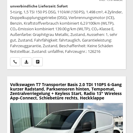
unverbindliche Lieferzeit: Sofort
5-türig, 1,5 TSI 150 PS DSG, 110 kW (150 PS), 1.498 cm³, 4 Zylinder,
Doppelkupplungsgetriebe (DSG), Verbrennungsmotor (ICE),
Benzin, Kraftstoffverbrauch kombiniert 6,2 l/100km (WLTP),
CO₂-Emission kombiniert 139.00 g/km (WLTP), CO₂-Klasse E,
Außenfarbe: Graphitgrau Metallic, Zustand, Aussehen: 1, sehr
gut, Zustand, Fahrfähigkeit: fahrtauglich, Garantieleistung:
Fahrzeuggarantie, Zustand, Beschaffenheit: Keine Schäden
feststellbar, Zustand: unfallfrei, Fahrzeugnr.: 126216
Wir rufen Sie an
PDF-Datei, Fahrzeugexposé drucken
Drucken, parken oder vergleichen
Volkswagen T7 Transporter
Basis 2.0 TDI 110PS 6-Gang
kurzer Radstand, Parksensoren hinten, Tempomat,
Zentralverriegelung + Keyless Start, Radio 13" Wireless
App-Connect, Schiebetüre rechts, Heckklappe