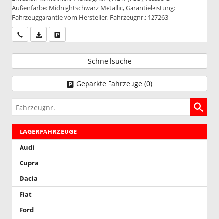
Außenfarbe: Midnightschwarz Metallic, Garantieleistung:
Fahrzeuggarantie vom Hersteller, Fahrzeugnr.: 127263
Wir rufen Sie an
PDF-Datei, Fahrzeugexposé drucken
Drucken, parken oder vergleichen
Schnellsuche
Geparkte Fahrzeuge (
0
)
Fahrzeugnr.
LAGERFAHRZEUGE
Audi
Cupra
Dacia
Fiat
Ford