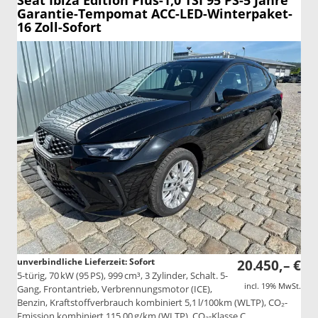
Seat Ibiza
Edition Plus-1,0 TSI 95 PS-5 Jahre
Garantie-Tempomat ACC-LED-Winterpaket-
16 Zoll-Sofort
unverbindliche Lieferzeit: Sofort
20.450,– €
5-türig, 70 kW (95 PS), 999 cm³, 3 Zylinder, Schalt. 5-
incl. 19% MwSt.
Gang, Frontantrieb, Verbrennungsmotor (ICE),
Benzin, Kraftstoffverbrauch kombiniert 5,1 l/100km (WLTP), CO₂-
Emission kombiniert 115.00 g/km (WLTP), CO₂-Klasse C,