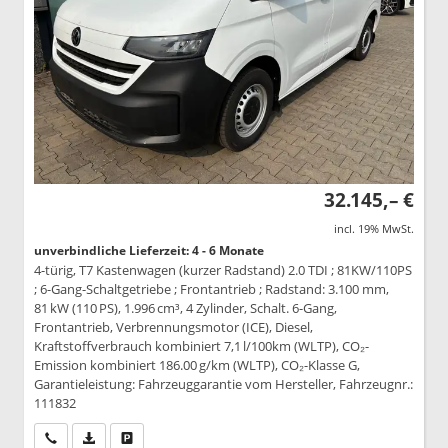
32.145,– €
incl. 19% MwSt.
unverbindliche Lieferzeit: 4 - 6 Monate
4-türig, T7 Kastenwagen (kurzer Radstand) 2.0 TDI ; 81KW/110PS
; 6-Gang-Schaltgetriebe ; Frontantrieb ; Radstand: 3.100 mm,
81 kW (110 PS), 1.996 cm³, 4 Zylinder, Schalt. 6-Gang,
Frontantrieb, Verbrennungsmotor (ICE), Diesel,
Kraftstoffverbrauch kombiniert 7,1 l/100km (WLTP), CO₂-
Emission kombiniert 186.00 g/km (WLTP), CO₂-Klasse G,
Garantieleistung: Fahrzeuggarantie vom Hersteller, Fahrzeugnr.:
111832
Wir rufen Sie an
PDF-Datei, Fahrzeugexposé drucken
Drucken, parken oder vergleichen