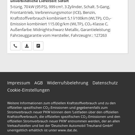
unverbindliche Lieferzeit: Sofort
5-türig, 70 kW (95 PS), 999 cm³, 3 Zylinder, Schalt. 5-Gang,
Frontantrieb, Verbrennungsmotor (ICE), Benzin,
Kraftstoffverbrauch kombiniert 5,1 l/100km (WLTP), CO₂-
Emission kombiniert 115.00 g/km (WLTP), CO₂-Klasse C,
Außenfarbe: Midnightschwarz Metallic, Garantieleistung:
Fahrzeuggarantie vom Hersteller, Fahrzeugnr.: 127263
Wir rufen Sie an
PDF-Datei, Fahrzeugexposé drucken
Drucken, parken oder vergleichen
Impressum
AGB
Widerrufsbelehrung
Datenschutz
Cookie-Einstellungen
Weitere Informationen zum offiziellen Kraftstoffverbrauch und zu den
offiziellen spezifischen CO
-Emissionen und gegebenenfalls zum
2
Stromverbrauch neuer PKW können dem 'Leitfaden über den offiziellen
Kraftstoffverbrauch, die offiziellen spezifischen CO
-Emissionen und den
2
offiziellen Stromverbrauch neuer PKW' entnommen werden, der an allen
Verkaufsstellen und bei der 'Deutschen Automobil Treuhand GmbH'
unentgeltlich erhältlich ist unter www.dat.de.