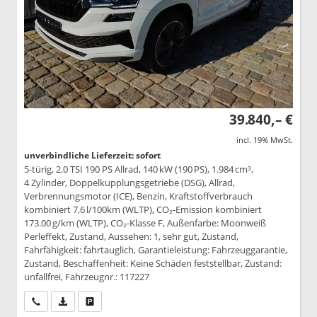
39.840,– €
incl. 19% MwSt.
unverbindliche Lieferzeit: sofort
5-türig, 2.0 TSI 190 PS Allrad, 140 kW (190 PS), 1.984 cm³,
4 Zylinder, Doppelkupplungsgetriebe (DSG), Allrad,
Verbrennungsmotor (ICE), Benzin, Kraftstoffverbrauch
kombiniert 7,6 l/100km (WLTP), CO₂-Emission kombiniert
173.00 g/km (WLTP), CO₂-Klasse F, Außenfarbe: Moonweiß
Perleffekt, Zustand, Aussehen: 1, sehr gut, Zustand,
Fahrfähigkeit: fahrtauglich, Garantieleistung: Fahrzeuggarantie,
Zustand, Beschaffenheit: Keine Schäden feststellbar, Zustand:
unfallfrei, Fahrzeugnr.: 117227
Wir rufen Sie an
PDF-Datei, Fahrzeugexposé drucken
Drucken, parken oder vergleichen