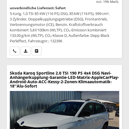
incl. 19% MwSt.
unverbindliche Lieferzeit: Sofort
5-türig, 1,0 TSI 85 KW (116 PS) DSG, 85 kW (116 PS), 999 cm³,
3 Zylinder, Doppelkupplungsgetriebe (DSG), Frontantrieb,
Verbrennungsmotor (ICE), Benzin, Kraftstoffverbrauch
kombiniert 5,8 l/100km (WLTP), CO₂-Emission kombiniert
133.00 g/km (WLTP), CO₂-Klasse D, Außenfarbe: Depp Black
Perleffect, Fahrzeugnr.: 132396
Wir rufen Sie an
PDF-Datei, Fahrzeugexposé drucken
Drucken, parken oder vergleichen
Skoda Karoq
Sportline 2.0 TSI 190 PS 4x4 DSG Navi-
Anhängerkupplung-Garantie-LED-Matrix-AppleCarPlay-
Android-Auto-ACC-Kessy-2-Zonen-Klimaautomatik-
18''Alu-Sofort