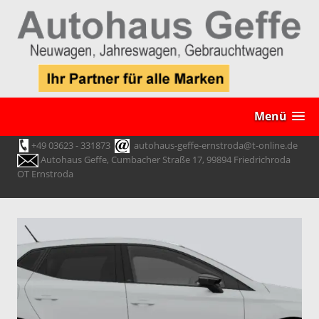
Menü
+49 03623 - 331873
autohaus-geffe-ernstroda@t-online.de
Autohaus Geffe, Cumbacher Straße 17, 99894 Friedrichroda
OT Ernstroda