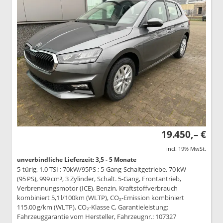
19.450,– €
incl. 19% MwSt.
unverbindliche Lieferzeit: 3,5 - 5 Monate
5-türig, 1.0 TSI ; 70kW/95PS ; 5-Gang-Schaltgetriebe, 70 kW
(95 PS), 999 cm³, 3 Zylinder, Schalt. 5-Gang, Frontantrieb,
Verbrennungsmotor (ICE), Benzin, Kraftstoffverbrauch
kombiniert 5,1 l/100km (WLTP), CO₂-Emission kombiniert
115.00 g/km (WLTP), CO₂-Klasse C, Garantieleistung:
Fahrzeuggarantie vom Hersteller, Fahrzeugnr.: 107327