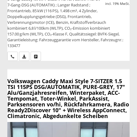
incl. 19% MwSt.
7-Gang-DSG (AUTOMATIK) ; Langer Radstand ;
Frontantrieb, 85 kW (116 PS), 1.498 cm³, 4 Zylinder,
Doppelkupplungsgetriebe (DSG), Frontantrieb,
Verbrennungsmotor (ICE), Benzin, Kraftstoffverbrauch
kombiniert 6,8 l/100km (WLTP), CO₂-Emission kombiniert
157.00 g/km (WLTP), CO₂-Klasse F, Qualitätssiegel: BVFK-Siegel,
Garantieleistung: Fahrzeuggarantie vom Hersteller, Fahrzeugnr.:
133477
Wir rufen Sie an
PDF-Datei, Fahrzeugexposé drucken
Drucken, parken oder vergleichen
Volkswagen Caddy Maxi
Style 7-SITZER 1.5
TSI 115PS DSG/AUTOMATIK, PURE-GREY, 17"
Alu/Ganzjahresreifen, Winterpaket, ACC-
Tempomat, Toter-Winkel, ParkAssist,
Parksensoren vo/hi, Rückfahrkamera, Radio
Ready2Discover 10" + Wireless AppConnect,
Climatronic, Abgedunkelte Scheiben