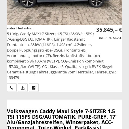
sofort lieferbar
35.845,– €
5-türig, Caddy MAXI 7-Sitzer ; 1.5 TSI ; 85KW/115PS ;
incl. 19% MwSt.
7-Gang-DSG (AUTOMATIK) ; Langer Radstand ;
Frontantrieb, 85 kW (116 PS), 1.498 cm³, 4 Zylinder,
Doppelkupplungsgetriebe (DSG), Frontantrieb,
Verbrennungsmotor (ICE), Benzin, Kraftstoffverbrauch
kombiniert 6,8 l/100km (WLTP), CO₂-Emission kombiniert
157.00 g/km (WLTP), CO₂-Klasse F, Qualitätssiegel: BVFK-Siegel,
Garantieleistung: Fahrzeuggarantie vom Hersteller, Fahrzeugnr.:
133479
Wir rufen Sie an
PDF-Datei, Fahrzeugexposé drucken
Drucken, parken oder vergleichen
Volkswagen Caddy Maxi
Style 7-SITZER 1.5
TSI 115PS DSG/AUTOMATIK, PURE-GREY, 17"
Alu/Ganzjahresreifen, Winterpaket, ACC-
Tempomat, Toter-Winkel, ParkAssist,