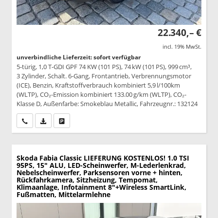
22.340,– €
incl. 19% MwSt.
unverbindliche Lieferzeit: sofort verfügbar
5-türig, 1,0 T-GDI GPF 74 KW (101 PS), 74 kW (101 PS), 999 cm³,
3 Zylinder, Schalt. 6-Gang, Frontantrieb, Verbrennungsmotor
(ICE), Benzin, Kraftstoffverbrauch kombiniert 5,9 l/100km
(WLTP), CO₂-Emission kombiniert 133.00 g/km (WLTP), CO₂-
Klasse D, Außenfarbe: Smokeblau Metallic, Fahrzeugnr.: 132124
Wir rufen Sie an
PDF-Datei, Fahrzeugexposé drucken
Drucken, parken oder vergleichen
Skoda Fabia
Classic LIEFERUNG KOSTENLOS! 1.0 TSI
95PS, 15" ALU, LED-Scheinwerfer, M-Lederlenkrad,
Nebelscheinwerfer, Parksensoren vorne + hinten,
Rückfahrkamera, Sitzheizung, Tempomat,
Klimaanlage, Infotainment 8"+Wireless SmartLink,
Fußmatten, Mittelarmlehne