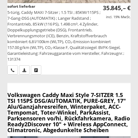
sofort lieferbar
35.845,– €
5-türig, Caddy MAXI 7-Sitzer ; 1.5 TSI ; 85KW/115PS ;
incl. 19% MwSt.
7-Gang-DSG (AUTOMATIK) ; Langer Radstand ;
Frontantrieb, 85 kW (116 PS), 1.498 cm³, 4 Zylinder,
Doppelkupplungsgetriebe (DSG), Frontantrieb,
Verbrennungsmotor (ICE), Benzin, Kraftstoffverbrauch
kombiniert 6,8 l/100km (WLTP), CO₂-Emission kombiniert
157.00 g/km (WLTP), CO₂-Klasse F, Qualitätssiegel: BVFK-Siegel,
Garantieleistung: Fahrzeuggarantie vom Hersteller, Fahrzeugnr.:
131374
Wir rufen Sie an
PDF-Datei, Fahrzeugexposé drucken
Drucken, parken oder vergleichen
Volkswagen Caddy Maxi
Style 7-SITZER 1.5
TSI 115PS DSG/AUTOMATIK, PURE-GREY, 17"
Alu/Ganzjahresreifen, Winterpaket, ACC-
Tempomat, Toter-Winkel, ParkAssist,
Parksensoren vo/hi, Rückfahrkamera, Radio
Ready2Discover 10" + Wireless AppConnect,
Climatronic, Abgedunkelte Scheiben