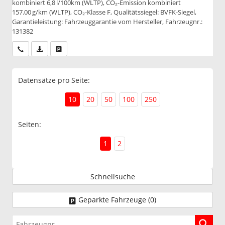
kombiniert 6,8 l/100km (WLTP), CO₂-Emission kombiniert
157.00 g/km (WLTP), CO₂-Klasse F, Qualitätssiegel: BVFK-Siegel,
Garantieleistung: Fahrzeuggarantie vom Hersteller, Fahrzeugnr.:
131382
Wir rufen Sie an
PDF-Datei, Fahrzeugexposé drucken
Drucken, parken oder vergleichen
Datensätze pro Seite:
10
20
50
100
250
Seiten:
1
2
Schnellsuche
Geparkte Fahrzeuge (
0
)
Fahrzeugnr.