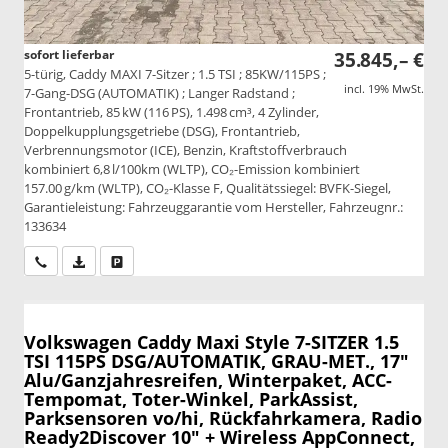
sofort lieferbar
35.845,– €
5-türig, Caddy MAXI 7-Sitzer ; 1.5 TSI ; 85KW/115PS ;
incl. 19% MwSt.
7-Gang-DSG (AUTOMATIK) ; Langer Radstand ;
Frontantrieb, 85 kW (116 PS), 1.498 cm³, 4 Zylinder,
Doppelkupplungsgetriebe (DSG), Frontantrieb,
Verbrennungsmotor (ICE), Benzin, Kraftstoffverbrauch
kombiniert 6,8 l/100km (WLTP), CO₂-Emission kombiniert
157.00 g/km (WLTP), CO₂-Klasse F, Qualitätssiegel: BVFK-Siegel,
Garantieleistung: Fahrzeuggarantie vom Hersteller, Fahrzeugnr.:
133634
Wir rufen Sie an
PDF-Datei, Fahrzeugexposé drucken
Drucken, parken oder vergleichen
Volkswagen Caddy Maxi
Style 7-SITZER 1.5
TSI 115PS DSG/AUTOMATIK, GRAU-MET., 17"
Alu/Ganzjahresreifen, Winterpaket, ACC-
Tempomat, Toter-Winkel, ParkAssist,
Parksensoren vo/hi, Rückfahrkamera, Radio
Ready2Discover 10" + Wireless AppConnect,