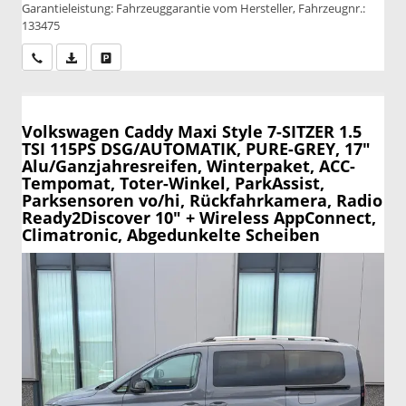
Garantieleistung: Fahrzeuggarantie vom Hersteller, Fahrzeugnr.:
133475
Wir rufen Sie an
PDF-Datei, Fahrzeugexposé drucken
Drucken, parken oder vergleichen
Volkswagen Caddy Maxi
Style 7-SITZER 1.5
TSI 115PS DSG/AUTOMATIK, PURE-GREY, 17"
Alu/Ganzjahresreifen, Winterpaket, ACC-
Tempomat, Toter-Winkel, ParkAssist,
Parksensoren vo/hi, Rückfahrkamera, Radio
Ready2Discover 10" + Wireless AppConnect,
Climatronic, Abgedunkelte Scheiben