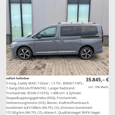
sofort lieferbar
35.845,– €
5-türig, Caddy MAXI 7-Sitzer ; 1.5 TSI ; 85KW/115PS ;
incl. 19% MwSt.
7-Gang-DSG (AUTOMATIK) ; Langer Radstand ;
Frontantrieb, 85 kW (116 PS), 1.498 cm³, 4 Zylinder,
Doppelkupplungsgetriebe (DSG), Frontantrieb,
Verbrennungsmotor (ICE), Benzin, Kraftstoffverbrauch
kombiniert 6,8 l/100km (WLTP), CO₂-Emission kombiniert
157.00 g/km (WLTP), CO₂-Klasse F, Qualitätssiegel: BVFK-Siegel,