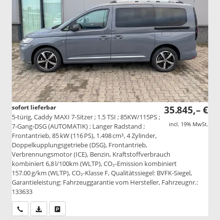
sofort lieferbar
35.845,– €
5-türig, Caddy MAXI 7-Sitzer ; 1.5 TSI ; 85KW/115PS ;
incl. 19% MwSt.
7-Gang-DSG (AUTOMATIK) ; Langer Radstand ;
Frontantrieb, 85 kW (116 PS), 1.498 cm³, 4 Zylinder,
Doppelkupplungsgetriebe (DSG), Frontantrieb,
Verbrennungsmotor (ICE), Benzin, Kraftstoffverbrauch
kombiniert 6,8 l/100km (WLTP), CO₂-Emission kombiniert
157.00 g/km (WLTP), CO₂-Klasse F, Qualitätssiegel: BVFK-Siegel,
Garantieleistung: Fahrzeuggarantie vom Hersteller, Fahrzeugnr.:
133633
Wir rufen Sie an
PDF-Datei, Fahrzeugexposé drucken
Drucken, parken oder vergleichen