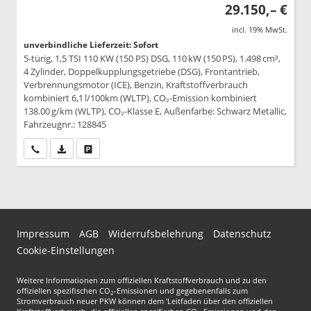
29.150,– €
incl. 19% MwSt.
unverbindliche Lieferzeit: Sofort
5-türig, 1,5 TSI 110 KW (150 PS) DSG, 110 kW (150 PS), 1.498 cm³,
4 Zylinder, Doppelkupplungsgetriebe (DSG), Frontantrieb,
Verbrennungsmotor (ICE), Benzin, Kraftstoffverbrauch
kombiniert 6,1 l/100km (WLTP), CO₂-Emission kombiniert
138.00 g/km (WLTP), CO₂-Klasse E, Außenfarbe: Schwarz Metallic,
Fahrzeugnr.: 128845
Wir rufen Sie an
PDF-Datei, Fahrzeugexposé drucken
Drucken, parken oder vergleichen
Impressum
AGB
Widerrufsbelehrung
Datenschutz
Cookie-Einstellungen
Weitere Informationen zum offiziellen Kraftstoffverbrauch und zu den
offiziellen spezifischen CO
-Emissionen und gegebenenfalls zum
2
Stromverbrauch neuer PKW können dem 'Leitfaden über den offiziellen