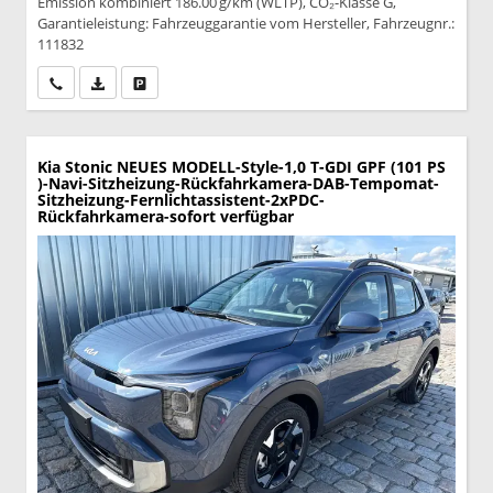
Emission kombiniert 186.00 g/km (WLTP), CO₂-Klasse G,
Garantieleistung: Fahrzeuggarantie vom Hersteller, Fahrzeugnr.:
111832
Wir rufen Sie an
PDF-Datei, Fahrzeugexposé drucken
Drucken, parken oder vergleichen
Kia Stonic
NEUES MODELL-Style-1,0 T-GDI GPF (101 PS
)-Navi-Sitzheizung-Rückfahrkamera-DAB-Tempomat-
Sitzheizung-Fernlichtassistent-2xPDC-
Rückfahrkamera-sofort verfügbar