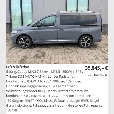
sofort lieferbar
35.845,– €
5-türig, Caddy MAXI 7-Sitzer ; 1.5 TSI ; 85KW/115PS ;
incl. 19% MwSt.
7-Gang-DSG (AUTOMATIK) ; Langer Radstand ;
Frontantrieb, 85 kW (116 PS), 1.498 cm³, 4 Zylinder,
Doppelkupplungsgetriebe (DSG), Frontantrieb,
Verbrennungsmotor (ICE), Benzin, Kraftstoffverbrauch
kombiniert 6,8 l/100km (WLTP), CO₂-Emission kombiniert
157.00 g/km (WLTP), CO₂-Klasse F, Qualitätssiegel: BVFK-Siegel,
Garantieleistung: Fahrzeuggarantie vom Hersteller, Fahrzeugnr.:
133478