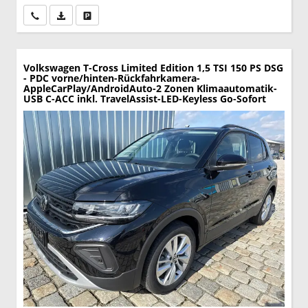
Wir rufen Sie an
PDF-Datei, Fahrzeugexposé drucken
Drucken, parken oder vergleichen
Volkswagen T-Cross
Limited Edition 1,5 TSI 150 PS DSG
- PDC vorne/hinten-Rückfahrkamera-
AppleCarPlay/AndroidAuto-2 Zonen Klimaautomatik-
USB C-ACC inkl. TravelAssist-LED-Keyless Go-Sofort