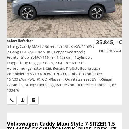
sofort lieferbar
35.845,– €
5-türig, Caddy MAXI 7-Sitzer ; 1.5 TSI ; 85KW/115PS ;
incl. 19% MwSt.
7-Gang-DSG (AUTOMATIK) ; Langer Radstand ;
Frontantrieb, 85 kW (116 PS), 1.498 cm³, 4 Zylinder,
Doppelkupplungsgetriebe (DSG), Frontantrieb,
Verbrennungsmotor (ICE), Benzin, Kraftstoffverbrauch
kombiniert 6,8 l/100km (WLTP), CO₂-Emission kombiniert
157.00 g/km (WLTP), CO₂-Klasse F, Qualitätssiegel: BVFK-Siegel,
Garantieleistung: Fahrzeuggarantie vom Hersteller, Fahrzeugnr.:
133476
Wir rufen Sie an
PDF-Datei, Fahrzeugexposé drucken
Drucken, parken oder vergleichen
Volkswagen Caddy Maxi
Style 7-SITZER 1.5
TSI 115PS DSG/AUTOMATIK, PURE-GREY, 17"