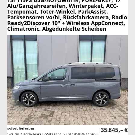
Alu/Ganzjahresreifen, Winterpaket, ACC-
Tempomat, Toter-Winkel, ParkAssist,
Parksensoren vo/hi, Rückfahrkamera, Radio
Ready2Discover 10" + Wireless AppConnect,
Climatronic, Abgedunkelte Scheiben
sofort lieferbar
35.845,– €
5-türig, Caddy MAXI 7-Sitzer ; 1.5 TSI ; 85KW/115PS ;