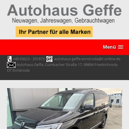
Menü
+49 03623 - 331873
autohaus-geffe-ernstroda@t-online.de
Autohaus Geffe, Cumbacher Straße 17, 99894 Friedrichroda
OT Ernstroda