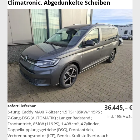
Climatronic, Abgedunkelte Scheiben
sofort lieferbar
36.445,– €
5-türig, Caddy MAXI 7-Sitzer ; 1.5 TSI ; 85KW/115PS ;
incl. 19% MwSt.
7-Gang-DSG (AUTOMATIK) ; Langer Radstand ;
Frontantrieb, 85 kW (116 PS), 1.498 cm³, 4 Zylinder,
Doppelkupplungsgetriebe (DSG), Frontantrieb,
Verbrennungsmotor (ICE), Benzin, Kraftstoffverbrauch