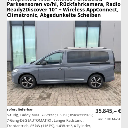
Parksensoren vo/hi, Rückfahrkamera, Radio
Ready2Discover 10" + Wireless AppConnect,
Climatronic, Abgedunkelte Scheiben
sofort lieferbar
35.845,– €
5-türig, Caddy MAXI 7-Sitzer ; 1.5 TSI ; 85KW/115PS ;
incl. 19% MwSt.
7-Gang-DSG (AUTOMATIK) ; Langer Radstand ;
Frontantrieb, 85 kW (116 PS), 1.498 cm³, 4 Zylinder,