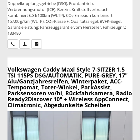
Doppelkupplungsgetriebe (DSG), Frontantrieb,
Verbrennungsmotor (ICE), Benzin, Kraftstoffverbrauch
kombiniert 6,8 l/100km (WLTP), CO₂-Emission kombiniert
157.00 g/km (WLTP), CO₂-Klasse F, Qualitätssiegel: BVFK-Siegel,
Garantieleistung: Fahrzeuggarantie vom Hersteller, Fahrzeugnr.:
133480
Wir rufen Sie an
PDF-Datei, Fahrzeugexposé drucken
Drucken, parken oder vergleichen
Volkswagen Caddy Maxi
Style 7-SITZER 1.5
TSI 115PS DSG/AUTOMATIK, PURE-GREY, 17"
Alu/Ganzjahresreifen, Winterpaket, ACC-
Tempomat, Toter-Winkel, ParkAssist,
Parksensoren vo/hi, Rückfahrkamera, Radio
Ready2Discover 10" + Wireless AppConnect,
Climatronic, Abgedunkelte Scheiben