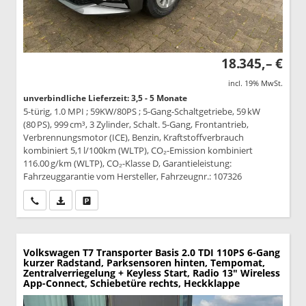
18.345,– €
incl. 19% MwSt.
unverbindliche Lieferzeit: 3,5 - 5 Monate
5-türig, 1.0 MPI ; 59KW/80PS ; 5-Gang-Schaltgetriebe, 59 kW
(80 PS), 999 cm³, 3 Zylinder, Schalt. 5-Gang, Frontantrieb,
Verbrennungsmotor (ICE), Benzin, Kraftstoffverbrauch
kombiniert 5,1 l/100km (WLTP), CO₂-Emission kombiniert
116.00 g/km (WLTP), CO₂-Klasse D, Garantieleistung:
Fahrzeuggarantie vom Hersteller, Fahrzeugnr.: 107326
Wir rufen Sie an
PDF-Datei, Fahrzeugexposé drucken
Drucken, parken oder vergleichen
Volkswagen T7 Transporter
Basis 2.0 TDI 110PS 6-Gang
kurzer Radstand, Parksensoren hinten, Tempomat,
Zentralverriegelung + Keyless Start, Radio 13" Wireless
App-Connect, Schiebetüre rechts, Heckklappe