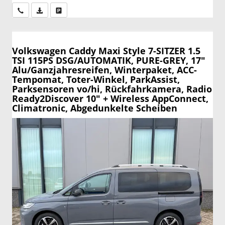
Wir rufen Sie an
PDF-Datei, Fahrzeugexposé drucken
Drucken, parken oder vergleichen
Volkswagen Caddy Maxi
Style 7-SITZER 1.5
TSI 115PS DSG/AUTOMATIK, PURE-GREY, 17"
Alu/Ganzjahresreifen, Winterpaket, ACC-
Tempomat, Toter-Winkel, ParkAssist,
Parksensoren vo/hi, Rückfahrkamera, Radio
Ready2Discover 10" + Wireless AppConnect,
Climatronic, Abgedunkelte Scheiben