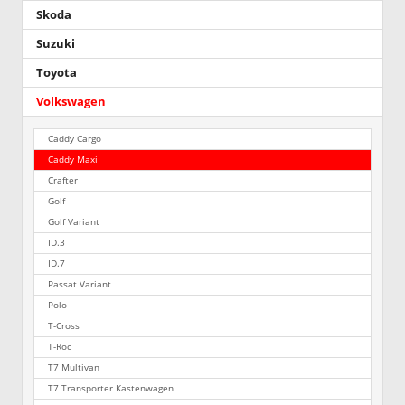
Skoda
Suzuki
Toyota
Volkswagen
Caddy Cargo
Caddy Maxi
Crafter
Golf
Golf Variant
ID.3
ID.7
Passat Variant
Polo
T-Cross
T-Roc
T7 Multivan
T7 Transporter Kastenwagen