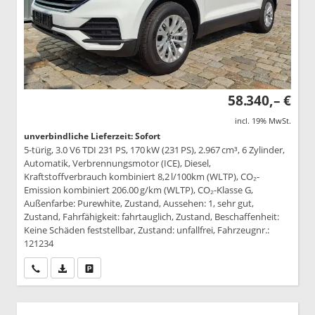
58.340,– €
incl. 19% MwSt.
unverbindliche Lieferzeit: Sofort
5-türig, 3.0 V6 TDI 231 PS, 170 kW (231 PS), 2.967 cm³, 6 Zylinder,
Automatik, Verbrennungsmotor (ICE), Diesel,
Kraftstoffverbrauch kombiniert 8,2 l/100km (WLTP), CO₂-
Emission kombiniert 206.00 g/km (WLTP), CO₂-Klasse G,
Außenfarbe: Purewhite, Zustand, Aussehen: 1, sehr gut,
Zustand, Fahrfähigkeit: fahrtauglich, Zustand, Beschaffenheit:
Keine Schäden feststellbar, Zustand: unfallfrei, Fahrzeugnr.:
121234
Wir rufen Sie an
PDF-Datei, Fahrzeugexposé drucken
Drucken, parken oder vergleichen