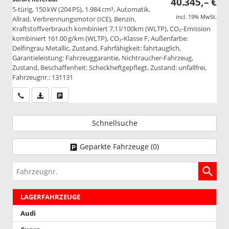
40.345,– €
5-türig, 150 kW (204 PS), 1.984 cm³, Automatik,
incl. 19% MwSt.
Allrad, Verbrennungsmotor (ICE), Benzin,
Kraftstoffverbrauch kombiniert 7,1 l/100km (WLTP), CO₂-Emission
kombiniert 161.00 g/km (WLTP), CO₂-Klasse F, Außenfarbe:
Delfingrau Metallic, Zustand, Fahrfähigkeit: fahrtauglich,
Garantieleistung: Fahrzeuggarantie, Nichtraucher-Fahrzeug,
Zustand, Beschaffenheit: Scheckheftgepflegt, Zustand: unfallfrei,
Fahrzeugnr.: 131131
Wir rufen Sie an
PDF-Datei, Fahrzeugexposé drucken
Drucken, parken oder vergleichen
Schnellsuche
Geparkte Fahrzeuge (
0
)
Fahrzeugnr.
LAGERFAHRZEUGE
Audi