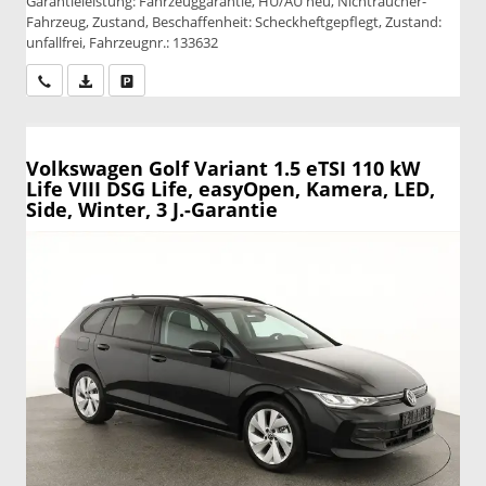
Garantieleistung: Fahrzeuggarantie, HU/AU neu, Nichtraucher-
Fahrzeug, Zustand, Beschaffenheit: Scheckheftgepflegt, Zustand:
unfallfrei, Fahrzeugnr.: 133632
Wir rufen Sie an
PDF-Datei, Fahrzeugexposé drucken
Drucken, parken oder vergleichen
Volkswagen Golf Variant
1.5 eTSI 110 kW
Life VIII DSG Life, easyOpen, Kamera, LED,
Side, Winter, 3 J.-Garantie