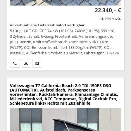
22.340,– €
incl. 19% MwSt.
unverbindliche Lieferzeit: sofort verfügbar
5-türig, 1,0 T-GDI GPF 74 KW (101 PS), 74 kW (101 PS), 999 cm³,
3 Zylinder, Schalt. 6-Gang, Frontantrieb, Verbrennungsmotor
(ICE), Benzin, Kraftstoffverbrauch kombiniert 5,9 l/100km
(WLTP), CO₂-Emission kombiniert 133.00 g/km (WLTP), CO₂-
Klasse D, Außenfarbe: Smokeblau Metallic, Fahrzeugnr.: 132124
Wir rufen Sie an
PDF-Datei, Fahrzeugexposé drucken
Drucken, parken oder vergleichen
Volkswagen T7 California
Beach 2.0 TDI 150PS DSG
(AUTOMATIK), Aufstelldach, Parksensoren
vorne/hinten, Rückfahrkamera, Klimaanlage Climatic,
M-Lederlenkrad, ACC Tempomat, Digital Cockpit Pro,
Schiebetüre links/rechts mit Zuziehhilfe