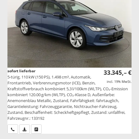
sofort lieferbar
33.345,– €
5-türig, 110 kW (150 PS), 1.498 cm³, Automatik,
incl. 19% MwSt.
Frontantrieb, Verbrennungsmotor (ICE), Benzin,
Kraftstoffverbrauch kombiniert 5,3 l/100km (WLTP), CO₂-Emission
kombiniert 120.00 g/km (WLTP), CO₂-Klasse D, Außenfarbe:
Anemonenblau Metallic, Zustand, Fahrfähigkeit: fahrtauglich,
Garantieleistung: Fahrzeuggarantie, Nichtraucher-Fahrzeug,
Zustand, Beschaffenheit: Scheckheftgepflegt, Zustand: unfallfrei,
Fahrzeugnr.: 133192
Wir rufen Sie an
PDF-Datei, Fahrzeugexposé drucken
Drucken, parken oder vergleichen