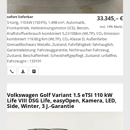
sofort lieferbar
33.345,– €
5-türig, 110 kW (150 PS), 1.498 cm³, Automatik,
incl. 19% MwSt.
Frontantrieb, Verbrennungsmotor (ICE), Benzin,
Kraftstoffverbrauch kombiniert 5,2 l/100km (WLTP), CO₂-Emission
kombiniert 119.00 g/km (WLTP), CO₂-Klasse D, Außenfarbe:
Grenadillschwarz Metallic, Zustand, Fahrfähigkeit: fahrtauglich,
Garantieleistung: Fahrzeuggarantie, Nichtraucher-Fahrzeug,
Zustand, Beschaffenheit: Scheckheftgepflegt, Zustand: unfallfrei,
Fahrzeugnr.: 133191
Wir rufen Sie an
PDF-Datei, Fahrzeugexposé drucken
Drucken, parken oder vergleichen
Volkswagen Golf Variant
1.5 eTSI 110 kW
Life VIII DSG Life, easyOpen, Kamera, LED,
Side, Winter, 3 J.-Garantie