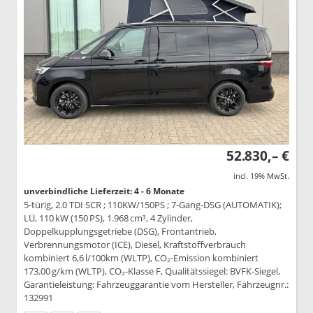
52.830,– €
incl. 19% MwSt.
unverbindliche Lieferzeit: 4 - 6 Monate
5-türig, 2.0 TDI SCR ; 110KW/150PS ; 7-Gang-DSG (AUTOMATIK);
LÜ, 110 kW (150 PS), 1.968 cm³, 4 Zylinder,
Doppelkupplungsgetriebe (DSG), Frontantrieb,
Verbrennungsmotor (ICE), Diesel, Kraftstoffverbrauch
kombiniert 6,6 l/100km (WLTP), CO₂-Emission kombiniert
173.00 g/km (WLTP), CO₂-Klasse F, Qualitätssiegel: BVFK-Siegel,
Garantieleistung: Fahrzeuggarantie vom Hersteller, Fahrzeugnr.:
132991