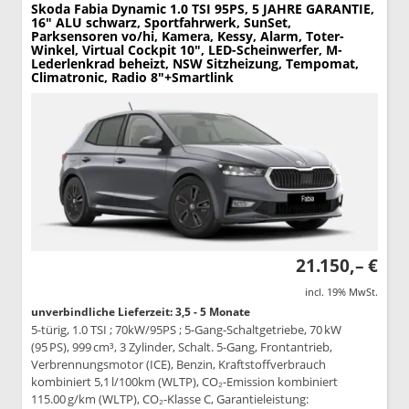
Skoda Fabia
Dynamic 1.0 TSI 95PS, 5 JAHRE GARANTIE,
16" ALU schwarz, Sportfahrwerk, SunSet,
Parksensoren vo/hi, Kamera, Kessy, Alarm, Toter-
Winkel, Virtual Cockpit 10", LED-Scheinwerfer, M-
Lederlenkrad beheizt, NSW Sitzheizung, Tempomat,
Climatronic, Radio 8"+Smartlink
21.150,– €
incl. 19% MwSt.
unverbindliche Lieferzeit: 3,5 - 5 Monate
5-türig, 1.0 TSI ; 70kW/95PS ; 5-Gang-Schaltgetriebe, 70 kW
(95 PS), 999 cm³, 3 Zylinder, Schalt. 5-Gang, Frontantrieb,
Verbrennungsmotor (ICE), Benzin, Kraftstoffverbrauch
kombiniert 5,1 l/100km (WLTP), CO₂-Emission kombiniert
115.00 g/km (WLTP), CO₂-Klasse C, Garantieleistung: