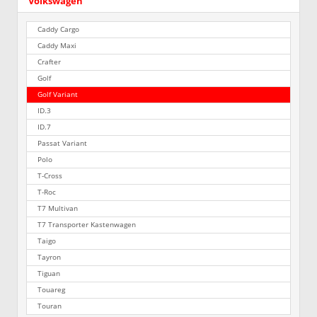
Volkswagen
Caddy Cargo
Caddy Maxi
Crafter
Golf
Golf Variant
ID.3
ID.7
Passat Variant
Polo
T-Cross
T-Roc
T7 Multivan
T7 Transporter Kastenwagen
Taigo
Tayron
Tiguan
Touareg
Touran