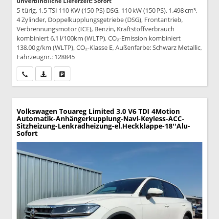
unverbindliche Lieferzeit: Sofort
5-türig, 1,5 TSI 110 KW (150 PS) DSG, 110 kW (150 PS), 1.498 cm³,
4 Zylinder, Doppelkupplungsgetriebe (DSG), Frontantrieb,
Verbrennungsmotor (ICE), Benzin, Kraftstoffverbrauch
kombiniert 6,1 l/100km (WLTP), CO₂-Emission kombiniert
138.00 g/km (WLTP), CO₂-Klasse E, Außenfarbe: Schwarz Metallic,
Fahrzeugnr.: 128845
Wir rufen Sie an
PDF-Datei, Fahrzeugexposé drucken
Drucken, parken oder vergleichen
Volkswagen Touareg
Limited 3.0 V6 TDI 4Motion
Automatik-Anhängerkupplung-Navi-Keyless-ACC-
Sitzheizung-Lenkradheizung-el.Heckklappe-18''Alu-
Sofort