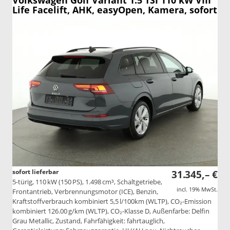
Volkswagen Golf Variant
1.5 TSI 110 kW VIII
Life Facelift, AHK, easyOpen, Kamera, sofort
sofort lieferbar
31.345,– €
5-türig, 110 kW (150 PS), 1.498 cm³, Schaltgetriebe,
incl. 19% MwSt.
Frontantrieb, Verbrennungsmotor (ICE), Benzin,
Kraftstoffverbrauch kombiniert 5,5 l/100km (WLTP), CO₂-Emission
kombiniert 126.00 g/km (WLTP), CO₂-Klasse D, Außenfarbe: Delfin
Grau Metallic, Zustand, Fahrfähigkeit: fahrtauglich,