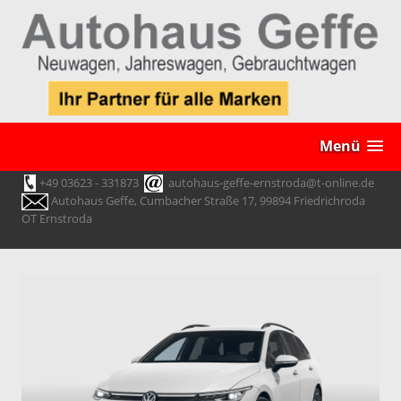
Menü
+49 03623 - 331873
autohaus-geffe-ernstroda@t-online.de
Autohaus Geffe, Cumbacher Straße 17, 99894 Friedrichroda
OT Ernstroda