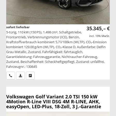
sofort lieferbar
35.345,– €
5-türig, 110 kW (150 PS), 1.498 cm³, Schaltgetriebe,
incl. 19% MwSt.
Frontantrieb, Verbrennungsmotor (ICE), Benzin,
Kraftstoffverbrauch kombiniert 5,7 l/100km (WLTP), CO₂-Emission
kombiniert 129.00 g/km (WLTP), CO₂-Klasse D, Außenfarbe: Delfin
Grau Metallic, Zustand, Fahrfähigkeit: fahrtauglich,
Garantieleistung: Fahrzeuggarantie, Nichtraucher-Fahrzeug,
Zustand, Beschaffenheit: Scheckheftgepflegt, Zustand: unfallfrei,
Fahrzeugnr.: 130645
Wir rufen Sie an
PDF-Datei, Fahrzeugexposé drucken
Drucken, parken oder vergleichen
Volkswagen Golf Variant
2.0 TSI 150 kW
4Motion R-Line VIII DSG 4M R-LINE, AHK,
easyOpen, LED-Plus, 18-Zoll, 3 J.-Garantie