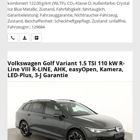
kombiniert 122.00 g/km (WLTP), CO₂-Klasse D, Außenfarbe: Crystal
Ice Blue Metallic, Zustand, Fahrfähigkeit: fahrtauglich,
Garantieleistung: Fahrzeuggarantie, Nichtraucher-Fahrzeug,
Zustand, Beschaffenheit: Scheckheftgepflegt, Zustand: unfallfrei,
Fahrzeugnr.: 129684
Wir rufen Sie an
PDF-Datei, Fahrzeugexposé drucken
Drucken, parken oder vergleichen
Volkswagen Golf Variant
1.5 TSI 110 kW R-
Line VIII R-LINE, AHK, easyOpen, Kamera,
LED-Plus, 3-J Garantie