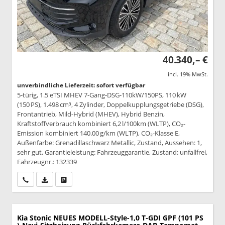
40.340,– €
incl. 19% MwSt.
unverbindliche Lieferzeit: sofort verfügbar
5-türig, 1.5 eTSI MHEV 7-Gang-DSG-110kW/150PS, 110 kW
(150 PS), 1.498 cm³, 4 Zylinder, Doppelkupplungsgetriebe (DSG),
Frontantrieb, Mild-Hybrid (MHEV), Hybrid Benzin,
Kraftstoffverbrauch kombiniert 6,2 l/100km (WLTP), CO₂-
Emission kombiniert 140.00 g/km (WLTP), CO₂-Klasse E,
Außenfarbe: Grenadillaschwarz Metallic, Zustand, Aussehen: 1,
sehr gut, Garantieleistung: Fahrzeuggarantie, Zustand: unfallfrei,
Fahrzeugnr.: 132339
Wir rufen Sie an
PDF-Datei, Fahrzeugexposé drucken
Drucken, parken oder vergleichen
Kia Stonic
NEUES MODELL-Style-1,0 T-GDI GPF (101 PS