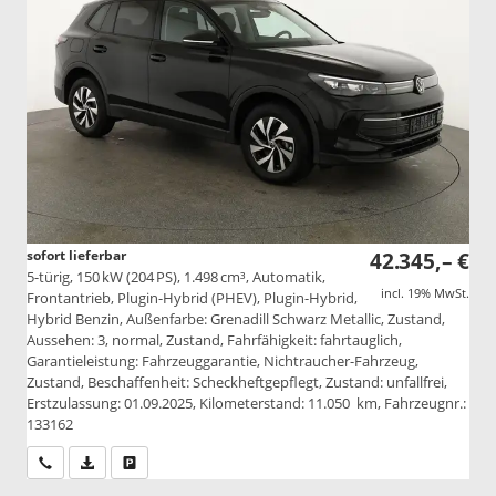
sofort lieferbar
42.345,– €
5-türig, 150 kW (204 PS), 1.498 cm³, Automatik,
incl. 19% MwSt.
Frontantrieb, Plugin-Hybrid (PHEV), Plugin-Hybrid,
Hybrid Benzin, Außenfarbe: Grenadill Schwarz Metallic, Zustand,
Aussehen: 3, normal, Zustand, Fahrfähigkeit: fahrtauglich,
Garantieleistung: Fahrzeuggarantie, Nichtraucher-Fahrzeug,
Zustand, Beschaffenheit: Scheckheftgepflegt, Zustand: unfallfrei,
Erstzulassung: 01.09.2025, Kilometerstand: 11.050 km, Fahrzeugnr.:
133162
Wir rufen Sie an
PDF-Datei, Fahrzeugexposé drucken
Drucken, parken oder vergleichen