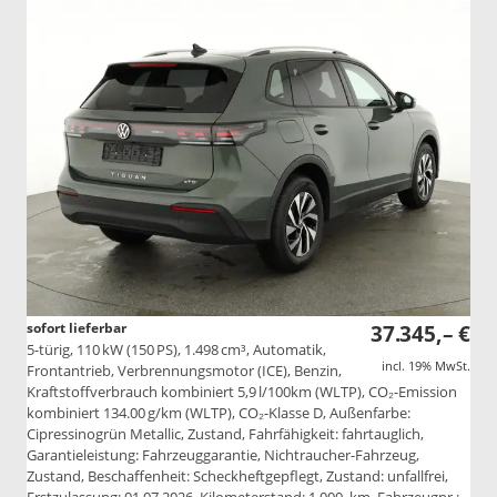
sofort lieferbar
37.345,– €
5-türig, 110 kW (150 PS), 1.498 cm³, Automatik,
incl. 19% MwSt.
Frontantrieb, Verbrennungsmotor (ICE), Benzin,
Kraftstoffverbrauch kombiniert 5,9 l/100km (WLTP), CO₂-Emission
kombiniert 134.00 g/km (WLTP), CO₂-Klasse D, Außenfarbe:
Cipressinogrün Metallic, Zustand, Fahrfähigkeit: fahrtauglich,
Garantieleistung: Fahrzeuggarantie, Nichtraucher-Fahrzeug,
Zustand, Beschaffenheit: Scheckheftgepflegt, Zustand: unfallfrei,
Erstzulassung: 01.07.2026, Kilometerstand: 1.000 km, Fahrzeugnr.: