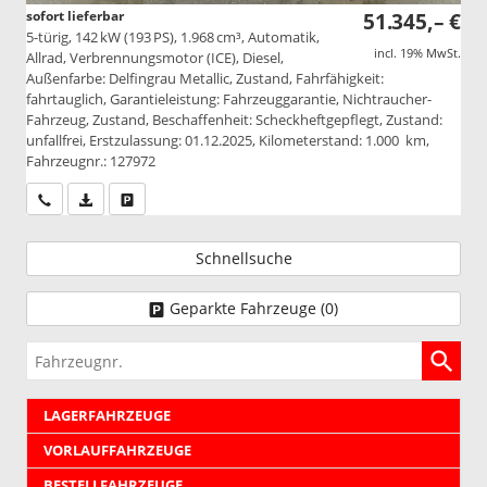
sofort lieferbar
51.345,– €
5-türig, 142 kW (193 PS), 1.968 cm³, Automatik,
incl. 19% MwSt.
Allrad, Verbrennungsmotor (ICE), Diesel,
Außenfarbe: Delfingrau Metallic, Zustand, Fahrfähigkeit:
fahrtauglich, Garantieleistung: Fahrzeuggarantie, Nichtraucher-
Fahrzeug, Zustand, Beschaffenheit: Scheckheftgepflegt, Zustand:
unfallfrei, Erstzulassung: 01.12.2025, Kilometerstand: 1.000 km,
Fahrzeugnr.: 127972
Wir rufen Sie an
PDF-Datei, Fahrzeugexposé drucken
Drucken, parken oder vergleichen
Schnellsuche
Geparkte Fahrzeuge (
0
)
Fahrzeugnr.
LAGERFAHRZEUGE
VORLAUFFAHRZEUGE
BESTELLFAHRZEUGE