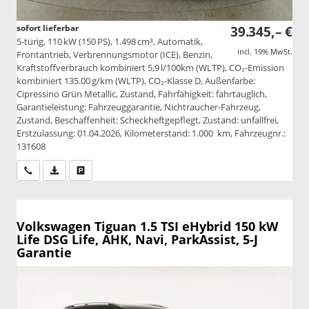
sofort lieferbar
39.345,– €
5-türig, 110 kW (150 PS), 1.498 cm³, Automatik,
incl. 19% MwSt.
Frontantrieb, Verbrennungsmotor (ICE), Benzin,
Kraftstoffverbrauch kombiniert 5,9 l/100km (WLTP), CO₂-Emission
kombiniert 135.00 g/km (WLTP), CO₂-Klasse D, Außenfarbe:
Cipressino Grün Metallic, Zustand, Fahrfähigkeit: fahrtauglich,
Garantieleistung: Fahrzeuggarantie, Nichtraucher-Fahrzeug,
Zustand, Beschaffenheit: Scheckheftgepflegt, Zustand: unfallfrei,
Erstzulassung: 01.04.2026, Kilometerstand: 1.000 km, Fahrzeugnr.:
131608
Wir rufen Sie an
PDF-Datei, Fahrzeugexposé drucken
Drucken, parken oder vergleichen
Volkswagen Tiguan
1.5 TSI eHybrid 150 kW
Life DSG Life, AHK, Navi, ParkAssist, 5-J
Garantie