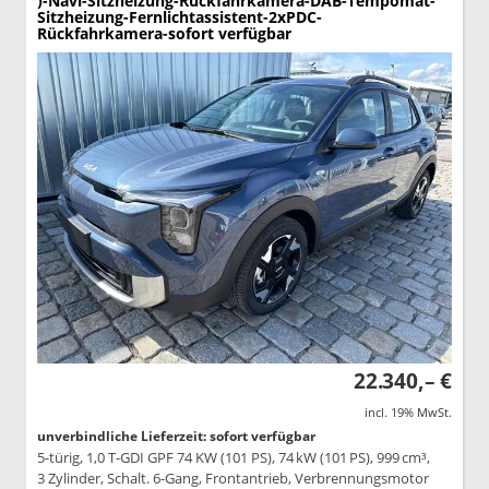
)-Navi-Sitzheizung-Rückfahrkamera-DAB-Tempomat-
Sitzheizung-Fernlichtassistent-2xPDC-
Rückfahrkamera-sofort verfügbar
22.340,– €
incl. 19% MwSt.
unverbindliche Lieferzeit: sofort verfügbar
5-türig, 1,0 T-GDI GPF 74 KW (101 PS), 74 kW (101 PS), 999 cm³,
3 Zylinder, Schalt. 6-Gang, Frontantrieb, Verbrennungsmotor