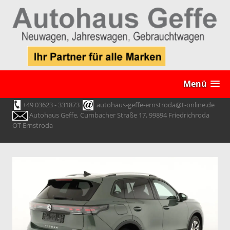
Menü
+49 03623 - 331873
autohaus-geffe-ernstroda@t-online.de
Autohaus Geffe, Cumbacher Straße 17, 99894 Friedrichroda
OT Ernstroda