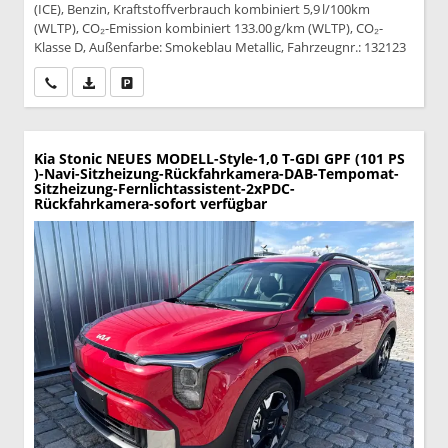
(ICE), Benzin, Kraftstoffverbrauch kombiniert 5,9 l/100km
(WLTP), CO₂-Emission kombiniert 133.00 g/km (WLTP), CO₂-
Klasse D, Außenfarbe: Smokeblau Metallic, Fahrzeugnr.: 132123
Wir rufen Sie an
PDF-Datei, Fahrzeugexposé drucken
Drucken, parken oder vergleichen
Kia Stonic
NEUES MODELL-Style-1,0 T-GDI GPF (101 PS
)-Navi-Sitzheizung-Rückfahrkamera-DAB-Tempomat-
Sitzheizung-Fernlichtassistent-2xPDC-
Rückfahrkamera-sofort verfügbar