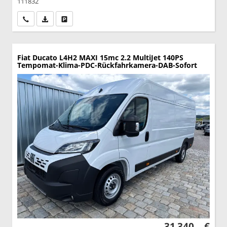
111832
Wir rufen Sie an
PDF-Datei, Fahrzeugexposé drucken
Drucken, parken oder vergleichen
Fiat Ducato
L4H2 MAXI 15mc 2.2 MultiJet 140PS
Tempomat-Klima-PDC-Rückfahrkamera-DAB-Sofort
31.340,– €