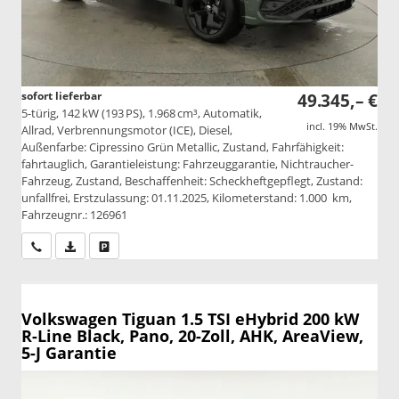
sofort lieferbar
49.345,– €
5-türig, 142 kW (193 PS), 1.968 cm³, Automatik,
incl. 19% MwSt.
Allrad, Verbrennungsmotor (ICE), Diesel,
Außenfarbe: Cipressino Grün Metallic, Zustand, Fahrfähigkeit:
fahrtauglich, Garantieleistung: Fahrzeuggarantie, Nichtraucher-
Fahrzeug, Zustand, Beschaffenheit: Scheckheftgepflegt, Zustand:
unfallfrei, Erstzulassung: 01.11.2025, Kilometerstand: 1.000 km,
Fahrzeugnr.: 126961
Wir rufen Sie an
PDF-Datei, Fahrzeugexposé drucken
Drucken, parken oder vergleichen
Volkswagen Tiguan
1.5 TSI eHybrid 200 kW
R-Line Black, Pano, 20-Zoll, AHK, AreaView,
5-J Garantie