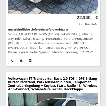
22.340,– €
incl. 19% MwSt.
unverbindliche Lieferzeit: sofort verfügbar
5-türig, 1,0 T-GDI GPF 74 KW (101 PS), 74 kW (101 PS), 999 cm³,
3 Zylinder, Schalt. 6-Gang, Frontantrieb, Verbrennungsmotor
(ICE), Benzin, Kraftstoffverbrauch kombiniert 5,9 l/100km
(WLTP), CO₂-Emission kombiniert 133.00 g/km (WLTP), CO₂-
Klasse D, Außenfarbe: Signalrot Metallic, Fahrzeugnr.: 132122
Wir rufen Sie an
PDF-Datei, Fahrzeugexposé drucken
Drucken, parken oder vergleichen
Volkswagen T7 Transporter
Basis 2.0 TDI 110PS 6-Gang
kurzer Radstand, Parksensoren hinten, Tempomat,
Zentralverriegelung + Keyless Start, Radio 13" Wireless
App-Connect, Schiebetüre rechts, Heckklappe