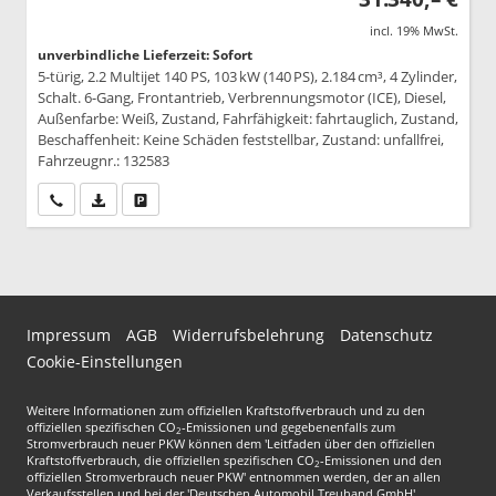
incl. 19% MwSt.
unverbindliche Lieferzeit: Sofort
5-türig, 2.2 Multijet 140 PS, 103 kW (140 PS), 2.184 cm³, 4 Zylinder,
Schalt. 6-Gang, Frontantrieb, Verbrennungsmotor (ICE), Diesel,
Außenfarbe: Weiß, Zustand, Fahrfähigkeit: fahrtauglich, Zustand,
Beschaffenheit: Keine Schäden feststellbar, Zustand: unfallfrei,
Fahrzeugnr.: 132583
Wir rufen Sie an
PDF-Datei, Fahrzeugexposé drucken
Drucken, parken oder vergleichen
Impressum
AGB
Widerrufsbelehrung
Datenschutz
Cookie-Einstellungen
Weitere Informationen zum offiziellen Kraftstoffverbrauch und zu den
offiziellen spezifischen CO
-Emissionen und gegebenenfalls zum
2
Stromverbrauch neuer PKW können dem 'Leitfaden über den offiziellen
Kraftstoffverbrauch, die offiziellen spezifischen CO
-Emissionen und den
2
offiziellen Stromverbrauch neuer PKW' entnommen werden, der an allen
Verkaufsstellen und bei der 'Deutschen Automobil Treuhand GmbH'