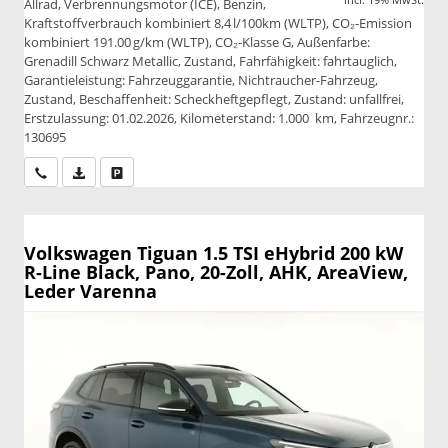
Allrad, Verbrennungsmotor (ICE), Benzin,
Kraftstoffverbrauch kombiniert 8,4 l/100km (WLTP), CO₂-Emission
kombiniert 191.00 g/km (WLTP), CO₂-Klasse G, Außenfarbe:
Grenadill Schwarz Metallic, Zustand, Fahrfähigkeit: fahrtauglich,
Garantieleistung: Fahrzeuggarantie, Nichtraucher-Fahrzeug,
Zustand, Beschaffenheit: Scheckheftgepflegt, Zustand: unfallfrei,
Erstzulassung: 01.02.2026, Kilometerstand: 1.000 km, Fahrzeugnr.:
130695
Wir rufen Sie an
PDF-Datei, Fahrzeugexposé drucken
Drucken, parken oder vergleichen
Volkswagen Tiguan
1.5 TSI eHybrid 200 kW
R-Line Black, Pano, 20-Zoll, AHK, AreaView,
Leder Varenna