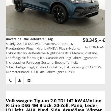
unverbindliche Lieferzeit:
1 Tag
50.345,– €
5-türig, 200 kW (272 PS), 1.498 cm³, Automatik,
incl. 19% MwSt.
Frontantrieb, Plugin-Hybrid (PHEV), Plugin-Hybrid,
Hybrid Benzin, Außenfarbe: Nightshade Blue Metallic, Zustand,
Fahrfähigkeit: fahrtauglich, Garantieleistung: Fahrzeuggarantie,
Nichtraucher-Fahrzeug, Zustand, Beschaffenheit:
Scheckheftgepflegt, Zustand: unfallfrei, Erstzulassung: 01.12.2025,
Kilometerstand: 3.000 km, Fahrzeugnr.: 132860
Wir rufen Sie an
PDF-Datei, Fahrzeugexposé drucken
Drucken, parken oder vergleichen
Volkswagen Tiguan
2.0 TDI 142 kW 4Motion
R-Line DSG 4M Black, 20-Zoll, Pano, Leder,
IQ.Light, AHK, Navi, Side, AreaView, Winter