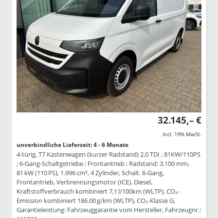
32.145,– €
incl. 19% MwSt.
unverbindliche Lieferzeit: 4 - 6 Monate
4-türig, T7 Kastenwagen (kurzer Radstand) 2.0 TDI ; 81KW/110PS
; 6-Gang-Schaltgetriebe ; Frontantrieb ; Radstand: 3.100 mm,
81 kW (110 PS), 1.996 cm³, 4 Zylinder, Schalt. 6-Gang,
Frontantrieb, Verbrennungsmotor (ICE), Diesel,
Kraftstoffverbrauch kombiniert 7,1 l/100km (WLTP), CO₂-
Emission kombiniert 186.00 g/km (WLTP), CO₂-Klasse G,
Garantieleistung: Fahrzeuggarantie vom Hersteller, Fahrzeugnr.: