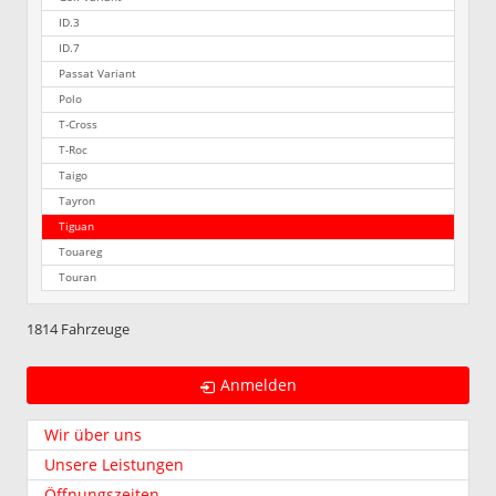
ID.3
ID.7
Passat Variant
Polo
T-Cross
T-Roc
Taigo
Tayron
Tiguan
Touareg
Touran
1814 Fahrzeuge
Anmelden
Wir über uns
Unsere Leistungen
Öffnungszeiten