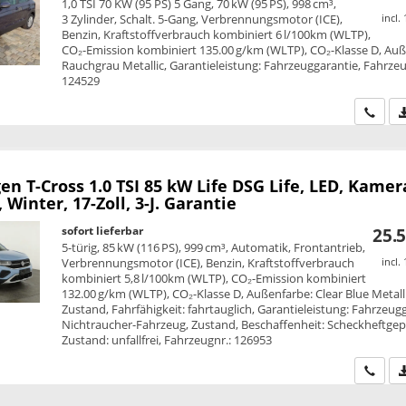
1,0 TSI 70 KW (95 PS) 5 Gang, 70 kW (95 PS), 998 cm³,
3 Zylinder, Schalt. 5-Gang, Verbrennungsmotor (ICE),
incl.
Benzin, Kraftstoffverbrauch kombiniert 6 l/100km (WLTP),
CO₂-Emission kombiniert 135.00 g/km (WLTP), CO₂-Klasse D, Auß
Rauchgrau Metallic, Garantieleistung: Fahrzeuggarantie, Fahrzeu
124529
Wir ru
en T-Cross
1.0 TSI 85 kW Life DSG Life, LED, Kamer
, Winter, 17-Zoll, 3-J. Garantie
sofort lieferbar
25.5
5-türig, 85 kW (116 PS), 999 cm³, Automatik, Frontantrieb,
Verbrennungsmotor (ICE), Benzin, Kraftstoffverbrauch
incl.
kombiniert 5,8 l/100km (WLTP), CO₂-Emission kombiniert
132.00 g/km (WLTP), CO₂-Klasse D, Außenfarbe: Clear Blue Metalli
Zustand, Fahrfähigkeit: fahrtauglich, Garantieleistung: Fahrzeug
Nichtraucher-Fahrzeug, Zustand, Beschaffenheit: Scheckheftgepf
Zustand: unfallfrei, Fahrzeugnr.: 126953
Wir ru