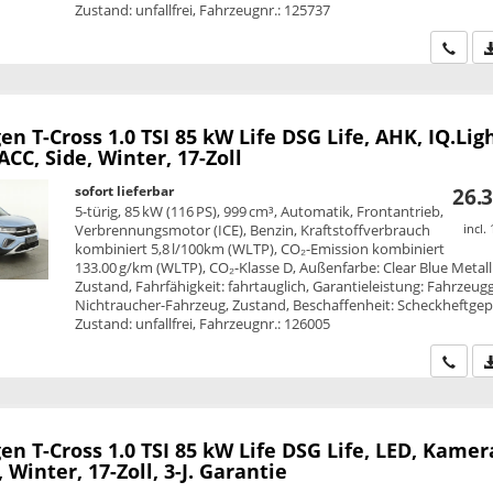
Zustand: unfallfrei, Fahrzeugnr.: 125737
Wir ru
en T-Cross
1.0 TSI 85 kW Life DSG Life, AHK, IQ.Ligh
CC, Side, Winter, 17-Zoll
sofort lieferbar
26.3
5-türig, 85 kW (116 PS), 999 cm³, Automatik, Frontantrieb,
Verbrennungsmotor (ICE), Benzin, Kraftstoffverbrauch
incl.
kombiniert 5,8 l/100km (WLTP), CO₂-Emission kombiniert
133.00 g/km (WLTP), CO₂-Klasse D, Außenfarbe: Clear Blue Metalli
Zustand, Fahrfähigkeit: fahrtauglich, Garantieleistung: Fahrzeug
Nichtraucher-Fahrzeug, Zustand, Beschaffenheit: Scheckheftgepf
Zustand: unfallfrei, Fahrzeugnr.: 126005
Wir ru
en T-Cross
1.0 TSI 85 kW Life DSG Life, LED, Kamer
, Winter, 17-Zoll, 3-J. Garantie