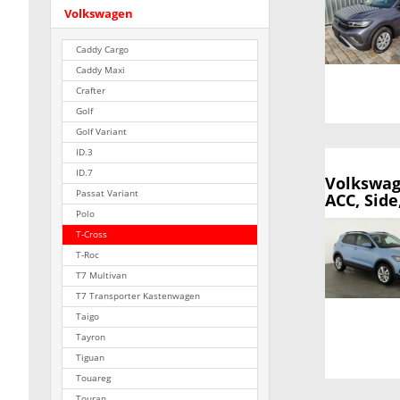
Volkswagen
Caddy Cargo
Caddy Maxi
Crafter
Golf
Golf Variant
ID.3
ID.7
Volkswag
Passat Variant
ACC, Side
Polo
T-Cross
T-Roc
T7 Multivan
T7 Transporter Kastenwagen
Taigo
Tayron
Tiguan
Touareg
Touran