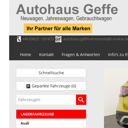
+49 03623 - 331873
autohaus-geffe-ernstroda@t-online.d
Home
Kontakt
Fragen & Antworten
Info's zu
Schnellsuche
Geparkte Fahrzeuge (
0
)
Fahrzeugnr.
LAGERFAHRZEUGE
Audi