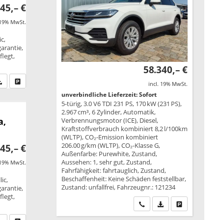
45,– €
 19% MwSt.
c,
garantie,
legt,
58.340,– €
fen Sie an
PDF-Datei, Fahrzeugexposé drucken
Drucken, parken oder vergleichen
incl. 19% MwSt.
unverbindliche Lieferzeit: Sofort
5-türig, 3.0 V6 TDI 231 PS, 170 kW (231 PS),
2.967 cm³, 6 Zylinder, Automatik,
a,
Verbrennungsmotor (ICE), Diesel,
Kraftstoffverbrauch kombiniert 8,2 l/100km
(WLTP), CO₂-Emission kombiniert
206.00 g/km (WLTP), CO₂-Klasse G,
45,– €
Außenfarbe: Purewhite, Zustand,
Aussehen: 1, sehr gut, Zustand,
 19% MwSt.
Fahrfähigkeit: fahrtauglich, Zustand,
Beschaffenheit: Keine Schäden feststellbar,
ic,
Zustand: unfallfrei, Fahrzeugnr.: 121234
garantie,
legt,
Wir rufen Sie an
PDF-Datei, Fahrzeu
Drucken, park