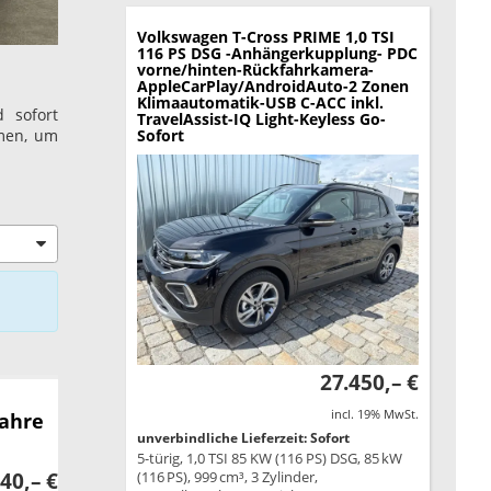
Volkswagen T-Cross
PRIME 1,0 TSI
116 PS DSG -Anhängerkupplung- PDC
vorne/hinten-Rückfahrkamera-
AppleCarPlay/AndroidAuto-2 Zonen
Klimaautomatik-USB C-ACC inkl.
 sofort
TravelAssist-IQ Light-Keyless Go-
amen, um
Sofort
27.450,– €
incl. 19% MwSt.
Jahre
unverbindliche Lieferzeit: Sofort
5-türig, 1,0 TSI 85 KW (116 PS) DSG, 85 kW
40,– €
(116 PS), 999 cm³, 3 Zylinder,