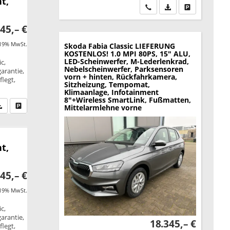
t,
Wir rufen Sie an
PDF-Datei, Fahrzeu
Drucken, park
45,– €
 19% MwSt.
Skoda Fabia
Classic LIEFERUNG
KOSTENLOS! 1.0 MPI 80PS, 15" ALU,
LED-Scheinwerfer, M-Lederlenkrad,
c,
Nebelscheinwerfer, Parksensoren
garantie,
vorn + hinten, Rückfahrkamera,
legt,
Sitzheizung, Tempomat,
Klimaanlage, Infotainment
8"+Wireless SmartLink, Fußmatten,
fen Sie an
PDF-Datei, Fahrzeugexposé drucken
Drucken, parken oder vergleichen
Mittelarmlehne vorne
t,
45,– €
 19% MwSt.
c,
garantie,
18.345,– €
legt,