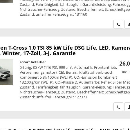
Zustand, Fahrfähigkeit: fahrtauglich, Garantieleistung: Fahrzeug
Nichtraucher-Fahrzeug, Zustand, Beschaffenheit: Scheckheftgepf
Zustand: unfallfrei, Fahrzeugnr.: 131160
Wir ru
en T-Cross
1.0 TSI 85 kW Life DSG Life, LED, Kamer
, Winter, 17-Zoll, 3-J. Garantie
sofort lieferbar
26.0
5-türig, 85 kW (116 PS), 999 cm³, Automatik, Frontantrieb,
Verbrennungsmotor (ICE), Benzin, Kraftstoffverbrauch
incl.
kombiniert 5,8 l/100km (WLTP), CO₂-Emission kombiniert
132.00 g/km (WLTP), CO₂-Klasse D, Außenfarbe: Reflex Silber Meta
Zustand, Fahrfähigkeit: fahrtauglich, Garantieleistung: Fahrzeug
Nichtraucher-Fahrzeug, Zustand, Beschaffenheit: Scheckheftgepf
Zustand: unfallfrei, Fahrzeugnr.: 127373
Wir ru