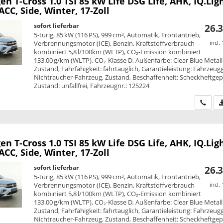
en T-Cross
1.0 TSI 85 kW Life DSG Life, AHK, IQ.Ligh
CC, Side, Winter, 17-Zoll
sofort lieferbar
26.3
5-türig, 85 kW (116 PS), 999 cm³, Automatik, Frontantrieb,
Verbrennungsmotor (ICE), Benzin, Kraftstoffverbrauch
incl.
kombiniert 5,8 l/100km (WLTP), CO₂-Emission kombiniert
133.00 g/km (WLTP), CO₂-Klasse D, Außenfarbe: Clear Blue Metalli
Zustand, Fahrfähigkeit: fahrtauglich, Garantieleistung: Fahrzeug
Nichtraucher-Fahrzeug, Zustand, Beschaffenheit: Scheckheftgepf
Zustand: unfallfrei, Fahrzeugnr.: 125224
Wir ru
en T-Cross
1.0 TSI 85 kW Life DSG Life, AHK, IQ.Ligh
CC, Side, Winter, 17-Zoll
sofort lieferbar
26.3
5-türig, 85 kW (116 PS), 999 cm³, Automatik, Frontantrieb,
Verbrennungsmotor (ICE), Benzin, Kraftstoffverbrauch
incl.
kombiniert 5,8 l/100km (WLTP), CO₂-Emission kombiniert
133.00 g/km (WLTP), CO₂-Klasse D, Außenfarbe: Clear Blue Metalli
Zustand, Fahrfähigkeit: fahrtauglich, Garantieleistung: Fahrzeug
Nichtraucher-Fahrzeug, Zustand, Beschaffenheit: Scheckheftgepf