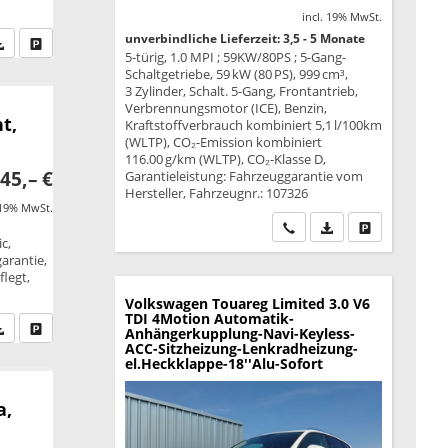
incl. 19% MwSt.
unverbindliche Lieferzeit: 3,5 - 5 Monate
fen Sie an
PDF-Datei, Fahrzeugexposé drucken
Drucken, parken oder vergleichen
5-türig, 1.0 MPI ; 59KW/80PS ; 5-Gang-
Schaltgetriebe, 59 kW (80 PS), 999 cm³,
3 Zylinder, Schalt. 5-Gang, Frontantrieb,
Verbrennungsmotor (ICE), Benzin,
t,
Kraftstoffverbrauch kombiniert 5,1 l/100km
(WLTP), CO₂-Emission kombiniert
116.00 g/km (WLTP), CO₂-Klasse D,
45,– €
Garantieleistung: Fahrzeuggarantie vom
Hersteller, Fahrzeugnr.: 107326
 19% MwSt.
Wir rufen Sie an
PDF-Datei, Fahrzeu
Drucken, park
c,
garantie,
legt,
Volkswagen Touareg
Limited 3.0 V6
TDI 4Motion Automatik-
fen Sie an
PDF-Datei, Fahrzeugexposé drucken
Drucken, parken oder vergleichen
Anhängerkupplung-Navi-Keyless-
ACC-Sitzheizung-Lenkradheizung-
el.Heckklappe-18''Alu-Sofort
a,