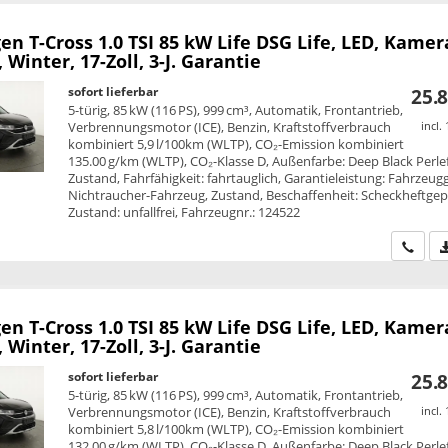
en T-Cross
1.0 TSI 85 kW Life DSG Life, LED, Kamer
, Winter, 17-Zoll, 3-J. Garantie
sofort lieferbar
25.8
5-türig, 85 kW (116 PS), 999 cm³, Automatik, Frontantrieb,
Verbrennungsmotor (ICE), Benzin, Kraftstoffverbrauch
incl.
kombiniert 5,9 l/100km (WLTP), CO₂-Emission kombiniert
135.00 g/km (WLTP), CO₂-Klasse D, Außenfarbe: Deep Black Perlef
Zustand, Fahrfähigkeit: fahrtauglich, Garantieleistung: Fahrzeug
Nichtraucher-Fahrzeug, Zustand, Beschaffenheit: Scheckheftgepf
Zustand: unfallfrei, Fahrzeugnr.: 124522
Wir ru
en T-Cross
1.0 TSI 85 kW Life DSG Life, LED, Kamer
, Winter, 17-Zoll, 3-J. Garantie
sofort lieferbar
25.8
5-türig, 85 kW (116 PS), 999 cm³, Automatik, Frontantrieb,
Verbrennungsmotor (ICE), Benzin, Kraftstoffverbrauch
incl.
kombiniert 5,8 l/100km (WLTP), CO₂-Emission kombiniert
132.00 g/km (WLTP), CO₂-Klasse D, Außenfarbe: Deep Black Perlef