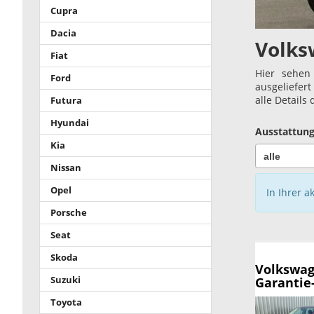
Cupra
Dacia
Volks
Fiat
Hier sehen
Ford
ausgeliefer
alle Details
Futura
Hyundai
Ausstattung
Kia
Nissan
Opel
In Ihrer a
Porsche
Seat
Skoda
Volkswag
Suzuki
Garantie
Toyota