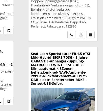
Doppelkupplungsgetriebe (DSG),
 19% MwSt.
Frontantrieb, Verbrennungsmotor (ICE),
Benzin, Kraftstoffverbrauch
enfarbe:
kombiniert 5,8 l/100km (WLTP), CO₂-
gnr.:
Emission kombiniert 133.00 g/km (WLTP),
CO₂-Klasse D, Außenfarbe: Depp Black
Perleffect, Fahrzeugnr.: 132396
fen Sie an
PDF-Datei, Fahrzeugexposé drucken
Drucken, parken oder vergleichen
Wir rufen Sie an
PDF-Datei, Fahrzeu
Drucken, park
a,
Seat Leon Sportstourer
FR 1.5 eTSI
Mild-Hybrid 150PS 7DSG - 5 Jahre
GARANTIE-Anhängerkupplung-
45,– €
MATRIX LED-WINTER-SHZ-ACC-
Klimaautomatik 3Zonen-
 19% MwSt.
beheiz.Lenkrad-NAVI-Ambiente-
2xPDC-Rückfahrkamera-ALU17"-
DAB-elektr. Fensterheber-RDKS-
c,
Sunset-USB-Sofort
garantie,
legt,
fen Sie an
PDF-Datei, Fahrzeugexposé drucken
Drucken, parken oder vergleichen