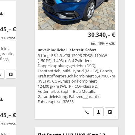
a,
45,– €
30.340,– €
 19% MwSt.
incl. 19% MwSt.
fekt,
unverbindliche Lieferzeit: Sofort
garantie,
5-türig, FR 1.5 eTSI 150PS 7DSG, 110 kW
legt,
(150 PS), 1.498 cm³, 4 Zylinder,
Doppelkupplungsgetriebe (DSG),
Frontantrieb, Mild-Hybrid (MHEV), Benzin,
fen Sie an
PDF-Datei, Fahrzeugexposé drucken
Drucken, parken oder vergleichen
Kraftstoffverbrauch kombiniert 5,4 l/100km
(WLTP), CO₂-Emission kombiniert
124.00 g/km (WLTP), CO₂-Klasse D,
Außenfarbe: Saphir Blau Metallic,
Garantieleistung: Fahrzeuggarantie,
a,
Fahrzeugnr.: 132636
Wir rufen Sie an
PDF-Datei, Fahrzeu
Drucken, park
45,– €
 19% MwSt.
fekt,
Fiat Ducato
L4H2 MAXI 15mc 2.2