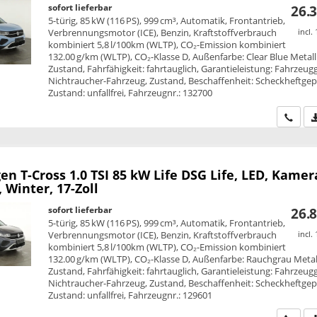
sofort lieferbar
26.3
5-türig, 85 kW (116 PS), 999 cm³, Automatik, Frontantrieb,
Verbrennungsmotor (ICE), Benzin, Kraftstoffverbrauch
incl.
kombiniert 5,8 l/100km (WLTP), CO₂-Emission kombiniert
132.00 g/km (WLTP), CO₂-Klasse D, Außenfarbe: Clear Blue Metalli
Zustand, Fahrfähigkeit: fahrtauglich, Garantieleistung: Fahrzeug
Nichtraucher-Fahrzeug, Zustand, Beschaffenheit: Scheckheftgepf
Zustand: unfallfrei, Fahrzeugnr.: 132700
Wir ru
en T-Cross
1.0 TSI 85 kW Life DSG Life, LED, Kamer
, Winter, 17-Zoll
sofort lieferbar
26.8
5-türig, 85 kW (116 PS), 999 cm³, Automatik, Frontantrieb,
Verbrennungsmotor (ICE), Benzin, Kraftstoffverbrauch
incl.
kombiniert 5,8 l/100km (WLTP), CO₂-Emission kombiniert
132.00 g/km (WLTP), CO₂-Klasse D, Außenfarbe: Rauchgrau Metall
Zustand, Fahrfähigkeit: fahrtauglich, Garantieleistung: Fahrzeug
Nichtraucher-Fahrzeug, Zustand, Beschaffenheit: Scheckheftgepf
Zustand: unfallfrei, Fahrzeugnr.: 129601