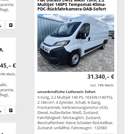
MultiJet 140PS Tempomat-Klima-
garantie,
PDC-Rückfahrkamera-DAB-Sofort
legt,
fen Sie an
PDF-Datei, Fahrzeugexposé drucken
Drucken, parken oder vergleichen
a,
45,– €
 19% MwSt.
31.340,– €
llic,
incl. 19% MwSt.
garantie,
unverbindliche Lieferzeit: Sofort
legt,
5-türig, 2.2 Multijet 140 PS, 103 kW (140 PS),
2.184 cm³, 4 Zylinder, Schalt. 6-Gang,
Frontantrieb, Verbrennungsmotor (ICE),
fen Sie an
PDF-Datei, Fahrzeugexposé drucken
Drucken, parken oder vergleichen
Diesel, Außenfarbe: Weiß, Zustand,
Fahrfähigkeit: fahrtauglich, Zustand,
Beschaffenheit: Keine Schäden feststellbar,
Zustand: unfallfrei, Fahrzeugnr.: 132583