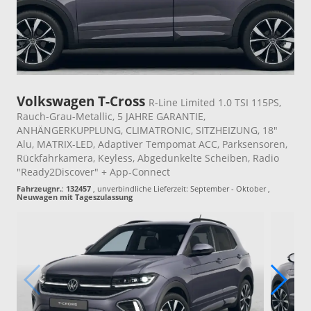
Volkswagen T-Cross
R-Line Limited 1.0 TSI 115PS,
Rauch-Grau-Metallic, 5 JAHRE GARANTIE,
ANHÄNGERKUPPLUNG, CLIMATRONIC, SITZHEIZUNG, 18"
Alu, MATRIX-LED, Adaptiver Tempomat ACC, Parksensoren,
Rückfahrkamera, Keyless, Abgedunkelte Scheiben, Radio
"Ready2Discover" + App-Connect
Fahrzeugnr.
:
132457
, unverbindliche Lieferzeit: September - Oktober ,
Neuwagen mit Tageszulassung