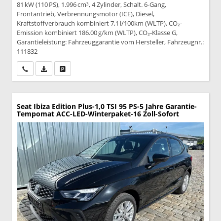
81 kW (110 PS), 1.996 cm³, 4 Zylinder, Schalt. 6-Gang,
Frontantrieb, Verbrennungsmotor (ICE), Diesel,
Kraftstoffverbrauch kombiniert 7,1 l/100km (WLTP), CO₂-
Emission kombiniert 186.00 g/km (WLTP), CO₂-Klasse G,
Garantieleistung: Fahrzeuggarantie vom Hersteller, Fahrzeugnr.:
111832
Wir rufen Sie an
PDF-Datei, Fahrzeugexposé drucken
Drucken, parken oder vergleichen
Seat Ibiza
Edition Plus-1,0 TSI 95 PS-5 Jahre Garantie-
Tempomat ACC-LED-Winterpaket-16 Zoll-Sofort