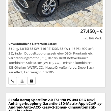
27.450,– €
incl. 19% MwSt.
unverbindliche Lieferzeit: Sofort
5-türig, 1,0 TSI 85 KW (116 PS) DSG, 85 kW (116 PS), 999 cm³,
3 Zylinder, Doppelkupplungsgetriebe (DSG), Frontantrieb,
Verbrennungsmotor (ICE), Benzin, Kraftstoffverbrauch
kombiniert 5,8 l/100km (WLTP), CO₂-Emission kombiniert
133.00 g/km (WLTP), CO₂-Klasse D, Außenfarbe: Depp Black
Perleffect, Fahrzeugnr.: 132396
Wir rufen Sie an
PDF-Datei, Fahrzeugexposé drucken
Drucken, parken oder vergleichen
Skoda Karoq
Sportline 2.0 TSI 190 PS 4x4 DSG Navi-
Anhängerkupplung-Garantie-LED-Matrix-AppleCarPlay-
Android-Auto-ACC-Kessy-2-Zonen-Klimaautomatik-
18''Alu-Sofort