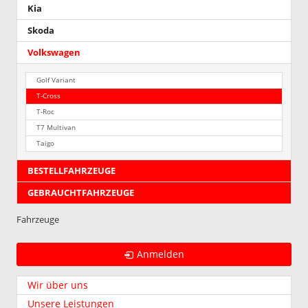
Kia
„Misano“
ausgelief
Skoda
wird.
Wir
Volkswagen
bitten
um
Golf Variant
Kenntni
T-Cross
!!!
T-Roc
T7 Multivan
Taigo
BESTELLFAHRZEUGE
GEBRAUCHTFAHRZEUGE
Fahrzeuge
Anmelden
Wir über uns
Unsere Leistungen