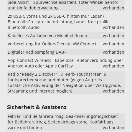
Vorlauffahr
Side Assist – Spurwechselassistent, Toter-Winkel-Sensor
kann
und Umfeldüberwachung
vorhanden
es
2x USB-C vorne und 2x USB-C hinten (nur Laden),
weiterhin
Bluetooth-Freisprecheinrichtung, hands free profile,
vorkommen,
Bluetooth Audio
vorhanden
dass
das
Kabelloses Aufladen von Mobiltelefonen
vorhanden
Fahrzeug
Vorbereitung für Online-Dienste VW Connect
vorhanden
mit
den
Digitaler Radioempfang DAB+
vorhanden
18-
App-Connect Wireless - kabellose Telefonverbindung über
Zoll-
Android Auto oder Apple CarPlay
vorhanden
Leichtmetal
„Misano“
Radio "Ready 2 Discover" , 8"-Farb-Touchscreen, 6
ausgeliefert
Lautsprecher vorne und hinten (gegen Aufpreis
wird.
zusätzliche Aktivierung der Navigation über We Upgrade,
Wir
Streaming und Internet möglich)
vorhanden
bitten
um
Sicherheit & Assistenz
Kenntnisn
!!!
Fahrer- und Beifahrerairbag, Deaktivierungsmöglichkeit
für Beifahrerairbag, Seitenairbags vorne, Kopfairbags
vorne und hinten
vorhanden