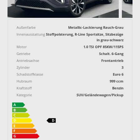
Außenfarbe
Metallic-Lackierung Rauch-Grau
Innenausstattung
Stoffpolsterung, R-Line Sportsitze, Sitzbezüge
in grau-schwarz
Motor
1.0 TSI OPF 85KW/115PS
Getriebe
Schalt. 6-Gang
Antriebsachse
Frontantrieb
Zylinder
3
Schadstoffklasse
Euro 6
Hubraum
999 ccm
Kraftstoff
Benzin
Kategorie
SUV/Geländewagen/Pickup