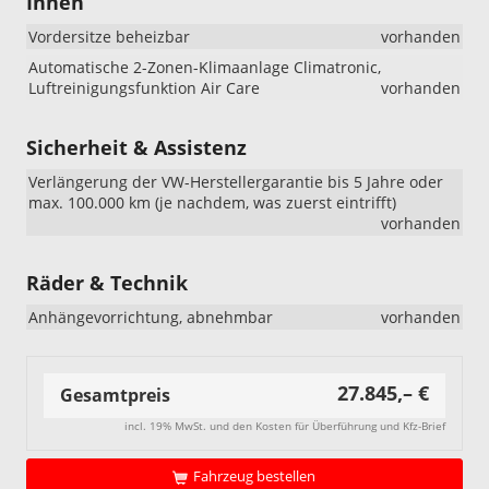
Innen
„R-
Line
Vordersitze beheizbar
vorhanden
Limited“:
Beim
Automatische 2-Zonen-Klimaanlage Climatronic,
VW
Luftreinigungsfunktion Air Care
vorhanden
T-
Cross
Sicherheit & Assistenz
„R-
Line
Verlängerung der VW-Herstellergarantie bis 5 Jahre oder
Limited“
max. 100.000 km (je nachdem, was zuerst eintrifft)
wurden
vorhanden
die
18-
Zoll-
Räder & Technik
Leichtme
geändert
Anhängevorrichtung, abnehmbar
vorhanden
Ab
sofort
umfasst
27.845,– €
Gesamtpreis
diese
Ausstatt
incl. 19% MwSt. und den Kosten für Überführung und Kfz-Brief
die
18-
Fahrzeug bestellen
Zoll-