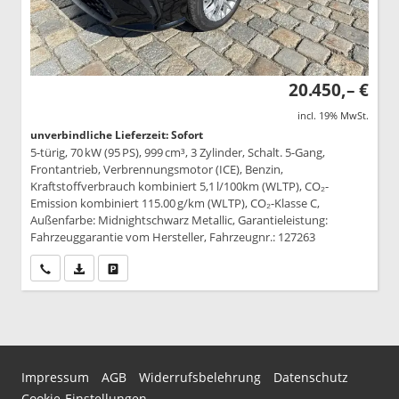
20.450,– €
incl. 19% MwSt.
unverbindliche Lieferzeit: Sofort
5-türig, 70 kW (95 PS), 999 cm³, 3 Zylinder, Schalt. 5-Gang,
Frontantrieb, Verbrennungsmotor (ICE), Benzin,
Kraftstoffverbrauch kombiniert 5,1 l/100km (WLTP), CO₂-
Emission kombiniert 115.00 g/km (WLTP), CO₂-Klasse C,
Außenfarbe: Midnightschwarz Metallic, Garantieleistung:
Fahrzeuggarantie vom Hersteller, Fahrzeugnr.: 127263
Wir rufen Sie an
PDF-Datei, Fahrzeugexposé drucken
Drucken, parken oder vergleichen
Impressum
AGB
Widerrufsbelehrung
Datenschutz
Cookie-Einstellungen