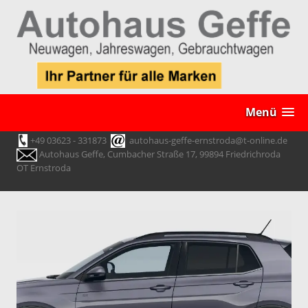
Menü
+49 03623 - 331873
autohaus-geffe-ernstroda@t-online.de
Autohaus Geffe, Cumbacher Straße 17, 99894 Friedrichroda
OT Ernstroda