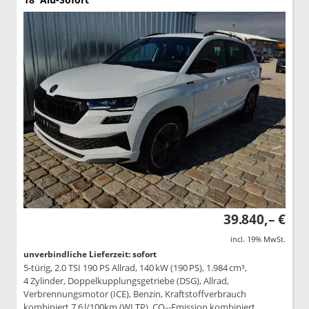
39.840,– €
incl. 19% MwSt.
unverbindliche Lieferzeit: sofort
5-türig, 2.0 TSI 190 PS Allrad, 140 kW (190 PS), 1.984 cm³,
4 Zylinder, Doppelkupplungsgetriebe (DSG), Allrad,
Verbrennungsmotor (ICE), Benzin, Kraftstoffverbrauch
kombiniert 7,6 l/100km (WLTP), CO₂-Emission kombiniert