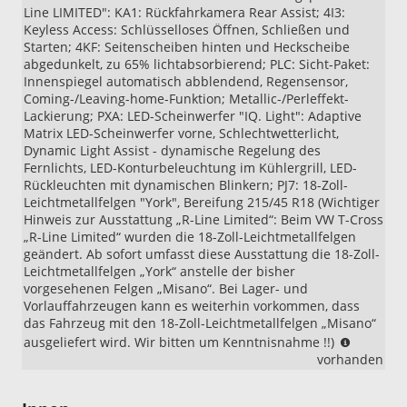
Line LIMITED": KA1: Rückfahrkamera Rear Assist; 4I3:
Keyless Access: Schlüsselloses Öffnen, Schließen und
Starten; 4KF: Seitenscheiben hinten und Heckscheibe
abgedunkelt, zu 65% lichtabsorbierend; PLC: Sicht-Paket:
Innenspiegel automatisch abblendend, Regensensor,
Coming-/Leaving-home-Funktion; Metallic-/Perleffekt-
Lackierung; PXA: LED-Scheinwerfer "IQ. Light": Adaptive
Matrix LED-Scheinwerfer vorne, Schlechtwetterlicht,
Dynamic Light Assist - dynamische Regelung des
Fernlichts, LED-Konturbeleuchtung im Kühlergrill, LED-
Rückleuchten mit dynamischen Blinkern; PJ7: 18-Zoll-
Leichtmetallfelgen "York", Bereifung 215/45 R18 (Wichtiger
Hinweis zur Ausstattung „R-Line Limited“: Beim VW T-Cross
„R-Line Limited“ wurden die 18-Zoll-Leichtmetallfelgen
geändert. Ab sofort umfasst diese Ausstattung die 18-Zoll-
Leichtmetallfelgen „York“ anstelle der bisher
vorgesehenen Felgen „Misano“. Bei Lager- und
Vorlauffahrzeugen kann es weiterhin vorkommen, dass
das Fahrzeug mit den 18-Zoll-Leichtmetallfelgen „Misano“
Wichtige
ausgeliefert wird. Wir bitten um Kenntnisnahme !!)
Hinweis
vorhanden
zur
Ausstatt