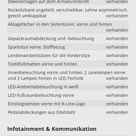
Dekoreinlagen auf dem Armaturenbrett
vorhanden
18-
Rücksitzbank ungeteilt, verschiebbar, Lehne asymmetrisch
Zoll-
geteilt umklappbar
vorhanden
Leichtmetal
geändert.
Ablagefächer in den Seitentüren, vorne und hinten
Ab
vorhanden
sofort
Gepäckraumabdeckung und -beleuchtung
vorhanden
umfasst
diese
Sportsitze vorne, Stoffbezug
vorhanden
Ausstattung
Lendenwirbelstützen für die Vordersitze
vorhanden
die
18-
Textilfußmatten vorne und hinten
vorhanden
Zoll-
Innenbeleuchtung vorne und hinten, 2 Leselampen vorne
Leichtmetal
und 2 Lampen hinten in LED-Technik
vorhanden
„York“
anstelle
LED-Ambientebeleuchtung in weiß
vorhanden
der
LED-Fußraumbeleuchtung vorne
vorhanden
bisher
vorgesehen
Einstiegsleisten vorne mit R-Line-Logo
vorhanden
Felgen
Pedalabdeckungen aus Edelstahl
vorhanden
„Misano“.
Bei
Lager-
Infotainment & Kommunikation
und