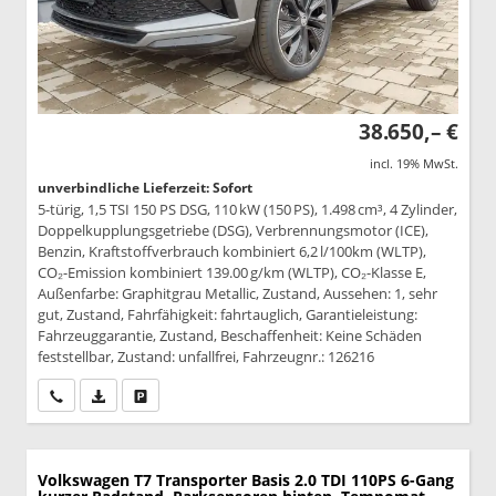
38.650,– €
incl. 19% MwSt.
unverbindliche Lieferzeit: Sofort
5-türig, 1,5 TSI 150 PS DSG, 110 kW (150 PS), 1.498 cm³, 4 Zylinder,
Doppelkupplungsgetriebe (DSG), Verbrennungsmotor (ICE),
Benzin, Kraftstoffverbrauch kombiniert 6,2 l/100km (WLTP),
CO₂-Emission kombiniert 139.00 g/km (WLTP), CO₂-Klasse E,
Außenfarbe: Graphitgrau Metallic, Zustand, Aussehen: 1, sehr
gut, Zustand, Fahrfähigkeit: fahrtauglich, Garantieleistung:
Fahrzeuggarantie, Zustand, Beschaffenheit: Keine Schäden
feststellbar, Zustand: unfallfrei, Fahrzeugnr.: 126216
Wir rufen Sie an
PDF-Datei, Fahrzeugexposé drucken
Drucken, parken oder vergleichen
Volkswagen T7 Transporter
Basis 2.0 TDI 110PS 6-Gang