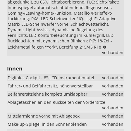
abgedunkelt, zu 65% lichtabsorbierend; PLC: Sicht-Paket:
Innenspiegel automatisch abblendend, Regensensor,
Coming-/Leaving-home-Funktion; Metallic-/Perleffekt-
Lackierung; PXA: LED-Scheinwerfer "IQ. Light": Adaptive
Matrix LED-Scheinwerfer vorne, Schlechtwetterlicht,
Dynamic Light Assist - dynamische Regelung des
Fernlichts, LED-Konturbeleuchtung im Kühlergrill, LED-
Rückleuchten mit dynamischen Blinkern; PJ7: 18-Zoll-
Wichtiger
Leichtmetallfelgen "York", Bereifung 215/45 R18
Hinweis
vorhanden
zur
Ausstattung
Innen
„R-
Line
Digitales Cockpit - 8"-LCD-Instrumententafel
vorhanden
Limited“:
Beim
Fahrer- und Beifahrersitz, höhenverstellbar
vorhanden
VW
Beifahrersitzlehne komplett umklappbar
vorhanden
T-
Cross
Ablagetaschen an den Rückseiten der Vordersitze
„R-
vorhanden
Line
Mittelarmlehne vorne mit Ablagebox
vorhanden
Limited“
Make-up-Spiegel in den Sonnenblenden
vorhanden
wurden
die