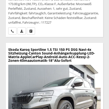
173.00 g/km (WLTP), CO₂-Klasse F, Außenfarbe: Moonweiß
Perleffekt, Zustand, Aussehen: 1, sehr gut, Zustand,
Fahrfähigkeit: fahrtauglich, Garantieleistung: Fahrzeuggarantie,
Zustand, Beschaffenheit: Keine Schäden feststellbar, Zustand:
unfallfrei, Fahrzeugnr.: 117227
Wir rufen Sie an
PDF-Datei, Fahrzeugexposé drucken
Drucken, parken oder vergleichen
Skoda Karoq
Sportline 1,5 TSI 150 PS DSG Navi-4x
Sitzheizung-Canton Sound-Anhängerkupplung-LED-
Matrix-AppleCarPlay-Android-Auto-ACC-Kessy-2-
Zonen-Klimaautomatik-18''Alu-Sofort