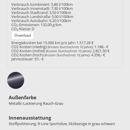
Verbrauch kombiniert:
5,80 l/100km
Verbrauch Innenstadt:
7,30 l/100km
Verbrauch Stadtrand:
5,50 l/100km
Verbrauch Landstraße:
5,00 l/100km
Verbrauch Autobahn:
6,20 l/100km
CO
-Emissionen:
132,00 g/km
2
CO
-Klasse:
D
2
Download
Energiekosten bei 15.000 km pro Jahr:
1.517,28 €
CO2 Kosten (niedrig)
:
1.188,- €
(Kosten Durchschnitt 10 Jahre)
CO2 Kosten (mittel)
:
2.821,50 €
(Kosten Durchschnitt 10 Jahre)
CO2 Kosten (hoch)
:
4.356,- €
(Kosten Durchschnitt 10 Jahre)
Jahressteuer:
97,- €
Außenfarbe
Metallic-Lackierung Rauch-Grau
Innenausstattung
Stoffpolsterung, R-Line Sportsitze, Sitzbezüge in grau-schwarz