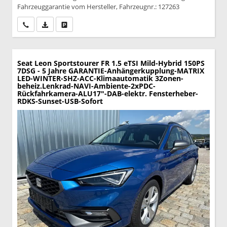
Fahrzeuggarantie vom Hersteller, Fahrzeugnr.: 127263
Wir rufen Sie an
PDF-Datei, Fahrzeugexposé drucken
Drucken, parken oder vergleichen
Seat Leon Sportstourer
FR 1.5 eTSI Mild-Hybrid 150PS
7DSG - 5 Jahre GARANTIE-Anhängerkupplung-MATRIX
LED-WINTER-SHZ-ACC-Klimaautomatik 3Zonen-
beheiz.Lenkrad-NAVI-Ambiente-2xPDC-
Rückfahrkamera-ALU17"-DAB-elektr. Fensterheber-
RDKS-Sunset-USB-Sofort