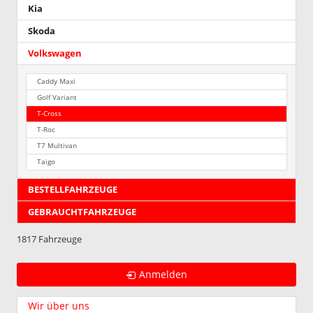
Kia
„Misano“
ausgelief
Skoda
wird.
Wir
Volkswagen
bitten
um
Caddy Maxi
Kenntni
Golf Variant
!!!
T-Cross
T-Roc
T7 Multivan
Taigo
BESTELLFAHRZEUGE
GEBRAUCHTFAHRZEUGE
1817 Fahrzeuge
Anmelden
Wir über uns