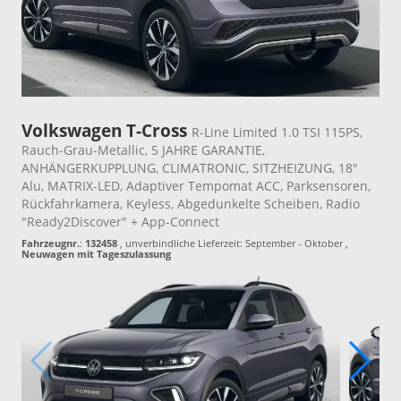
Volkswagen T-Cross
R-Line Limited 1.0 TSI 115PS,
Rauch-Grau-Metallic, 5 JAHRE GARANTIE,
ANHÄNGERKUPPLUNG, CLIMATRONIC, SITZHEIZUNG, 18"
Alu, MATRIX-LED, Adaptiver Tempomat ACC, Parksensoren,
Rückfahrkamera, Keyless, Abgedunkelte Scheiben, Radio
"Ready2Discover" + App-Connect
Fahrzeugnr.
:
132458
, unverbindliche Lieferzeit: September - Oktober ,
Neuwagen mit Tageszulassung