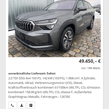
49.450,– €
incl. 19% MwSt.
unverbindliche Lieferzeit: Sofort
2,0 TDI DSG 4x4 193 PS, 142 kW (193 PS), 1.968 cm³, 4 Zylinder,
Automatik, Allrad, Verbrennungsmotor (ICE), Diesel,
Kraftstoffverbrauch kombiniert 6 l/100km (WLTP), CO₂-Emission
kombiniert 158.00 g/km (WLTP), CO₂-Klasse F, Außenfarbe:
Graphitegrau Metallic, Fahrzeugnr.: 126760
Wir rufen Sie an
PDF-Datei, Fahrzeugexposé drucken
Drucken, parken oder vergleichen