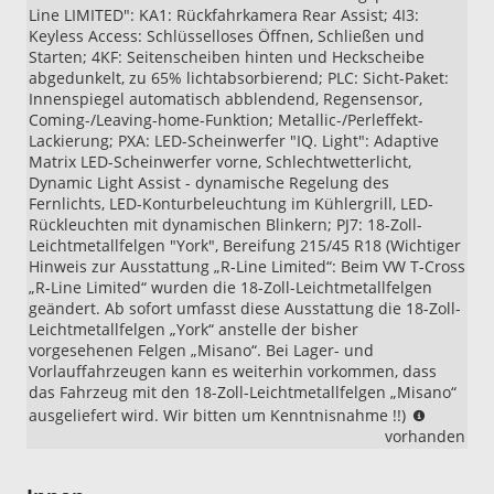
Line LIMITED": KA1: Rückfahrkamera Rear Assist; 4I3:
Keyless Access: Schlüsselloses Öffnen, Schließen und
Starten; 4KF: Seitenscheiben hinten und Heckscheibe
abgedunkelt, zu 65% lichtabsorbierend; PLC: Sicht-Paket:
Innenspiegel automatisch abblendend, Regensensor,
Coming-/Leaving-home-Funktion; Metallic-/Perleffekt-
Lackierung; PXA: LED-Scheinwerfer "IQ. Light": Adaptive
Matrix LED-Scheinwerfer vorne, Schlechtwetterlicht,
Dynamic Light Assist - dynamische Regelung des
Fernlichts, LED-Konturbeleuchtung im Kühlergrill, LED-
Rückleuchten mit dynamischen Blinkern; PJ7: 18-Zoll-
Leichtmetallfelgen "York", Bereifung 215/45 R18 (Wichtiger
Hinweis zur Ausstattung „R-Line Limited“: Beim VW T-Cross
„R-Line Limited“ wurden die 18-Zoll-Leichtmetallfelgen
geändert. Ab sofort umfasst diese Ausstattung die 18-Zoll-
Leichtmetallfelgen „York“ anstelle der bisher
vorgesehenen Felgen „Misano“. Bei Lager- und
Vorlauffahrzeugen kann es weiterhin vorkommen, dass
das Fahrzeug mit den 18-Zoll-Leichtmetallfelgen „Misano“
Wichtige
ausgeliefert wird. Wir bitten um Kenntnisnahme !!)
Hinweis
vorhanden
zur
Ausstatt