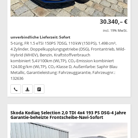
30.340,– €
incl. 19% MwSt.
unverbindliche Lieferzeit: Sofort
5-türig, FR 1.5 eTSI 150PS 7DSG, 110 kW (150 PS), 1.498 cm³,
4 Zylinder, Doppelkupplungsgetriebe (DSG), Frontantrieb, Mild-
Hybrid (MHEV), Benzin, Kraftstoffverbrauch
kombiniert 5,4 l/100km (WLTP), CO₂-Emission kombiniert
124.00 g/km (WLTP), CO₂-Klasse D, Außenfarbe: Saphir Blau
Metallic, Garantieleistung: Fahrzeuggarantie, Fahrzeugnr.:
132636
Wir rufen Sie an
PDF-Datei, Fahrzeugexposé drucken
Drucken, parken oder vergleichen
Skoda Kodiaq
Selection 2,0 TDI 4x4 193 PS DSG-4 Jahre
Garantie-beheizte Frontscheibe-Navi-Sofort