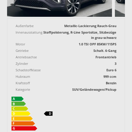
Außenfarbe
Metallic-Lackierung Rauch-Grau
Innenausstattung
Stoffpolsterung, R-Line Sportsitze, Sitzbezüge
in grau-schwarz
Motor
1.0 TSI OPF 85KW/115PS
Getriebe
Schalt. 6-Gang
Antriebsachse
Frontantrieb
Zylinder
3
Schadstoffklasse
Euro 6
Hubraum
999 ccm
Kraftstoff
Benzin
Kategorie
SUV/Geländewagen/Pickup