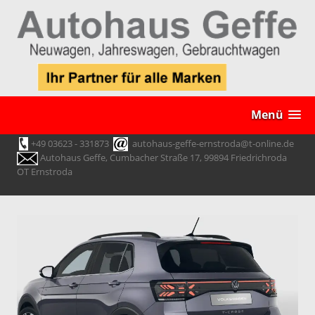
Menü
+49 03623 - 331873
autohaus-geffe-ernstroda@t-online.de
Autohaus Geffe, Cumbacher Straße 17, 99894 Friedrichroda
OT Ernstroda