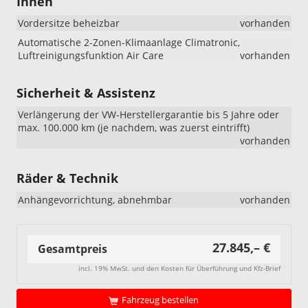
Innen
„R-
Line
Vordersitze beheizbar
vorhanden
Limited“:
Beim
Automatische 2-Zonen-Klimaanlage Climatronic,
VW
Luftreinigungsfunktion Air Care
vorhanden
T-
Cross
Sicherheit & Assistenz
„R-
Line
Verlängerung der VW-Herstellergarantie bis 5 Jahre oder
Limited“
max. 100.000 km (je nachdem, was zuerst eintrifft)
wurden
vorhanden
die
18-
Zoll-
Räder & Technik
Leichtme
geändert
Anhängevorrichtung, abnehmbar
vorhanden
Ab
sofort
umfasst
27.845,– €
Gesamtpreis
diese
Ausstatt
incl. 19% MwSt. und den Kosten für Überführung und Kfz-Brief
die
18-
Fahrzeug bestellen
Zoll-