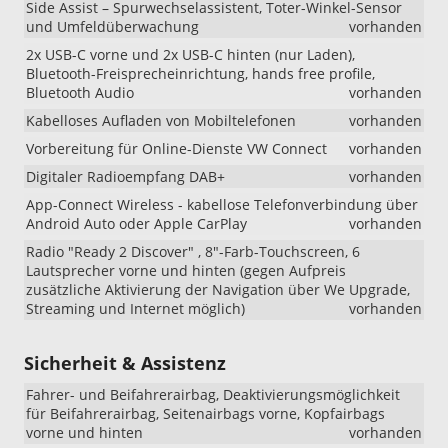
Vorlauffahr
Side Assist – Spurwechselassistent, Toter-Winkel-Sensor
kann
und Umfeldüberwachung
vorhanden
es
2x USB-C vorne und 2x USB-C hinten (nur Laden),
weiterhin
Bluetooth-Freisprecheinrichtung, hands free profile,
vorkommen,
Bluetooth Audio
vorhanden
dass
das
Kabelloses Aufladen von Mobiltelefonen
vorhanden
Fahrzeug
Vorbereitung für Online-Dienste VW Connect
vorhanden
mit
den
Digitaler Radioempfang DAB+
vorhanden
18-
App-Connect Wireless - kabellose Telefonverbindung über
Zoll-
Android Auto oder Apple CarPlay
vorhanden
Leichtmetal
„Misano“
Radio "Ready 2 Discover" , 8"-Farb-Touchscreen, 6
ausgeliefert
Lautsprecher vorne und hinten (gegen Aufpreis
wird.
zusätzliche Aktivierung der Navigation über We Upgrade,
Wir
Streaming und Internet möglich)
vorhanden
bitten
um
Sicherheit & Assistenz
Kenntnisn
!!!
Fahrer- und Beifahrerairbag, Deaktivierungsmöglichkeit
für Beifahrerairbag, Seitenairbags vorne, Kopfairbags
vorne und hinten
vorhanden