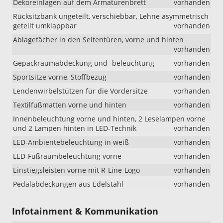
Dekoreinlagen auf dem Armaturenbrett
vorhanden
18-
Rücksitzbank ungeteilt, verschiebbar, Lehne asymmetrisch
Zoll-
geteilt umklappbar
vorhanden
Leichtmetal
geändert.
Ablagefächer in den Seitentüren, vorne und hinten
Ab
vorhanden
sofort
Gepäckraumabdeckung und -beleuchtung
vorhanden
umfasst
diese
Sportsitze vorne, Stoffbezug
vorhanden
Ausstattung
Lendenwirbelstützen für die Vordersitze
vorhanden
die
18-
Textilfußmatten vorne und hinten
vorhanden
Zoll-
Innenbeleuchtung vorne und hinten, 2 Leselampen vorne
Leichtmetal
und 2 Lampen hinten in LED-Technik
vorhanden
„York“
anstelle
LED-Ambientebeleuchtung in weiß
vorhanden
der
LED-Fußraumbeleuchtung vorne
vorhanden
bisher
vorgesehen
Einstiegsleisten vorne mit R-Line-Logo
vorhanden
Felgen
Pedalabdeckungen aus Edelstahl
vorhanden
„Misano“.
Bei
Lager-
Infotainment & Kommunikation
und