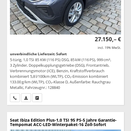
27.150,– €
incl. 19% MwSt.
unverbindliche Lieferzeit: Sofort
5-türig, 1,0 TSI 85 KW (116 PS) DSG, 85 kW (116 PS), 999 cm³,
3 Zylinder, Doppelkupplungsgetriebe (DSG), Frontantrieb,
Verbrennungsmotor (ICE), Benzin, Kraftstoffverbrauch
kombiniert 5,8 l/100km (WLTP), CO₂-Emission kombiniert
133.00 g/km (WLTP), CO₂-Klasse D, Außenfarbe: Rauchgrau
Metallic, Fahrzeugnr.: 128840
Wir rufen Sie an
PDF-Datei, Fahrzeugexposé drucken
Drucken, parken oder vergleichen
Seat Ibiza
Edition Plus-1,0 TSI 95 PS-5 Jahre Garantie-
Tempomat ACC-LED-Winterpaket-16 Zoll-Sofort