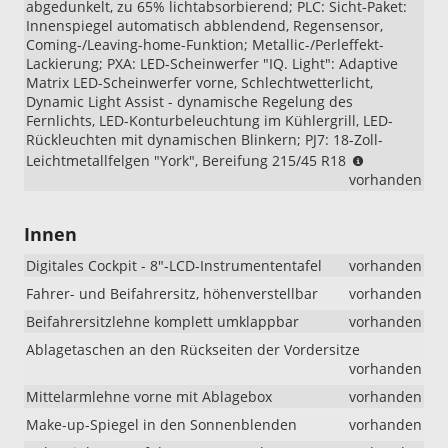
abgedunkelt, zu 65% lichtabsorbierend; PLC: Sicht-Paket:
Innenspiegel automatisch abblendend, Regensensor,
Coming-/Leaving-home-Funktion; Metallic-/Perleffekt-
Lackierung; PXA: LED-Scheinwerfer "IQ. Light": Adaptive
Matrix LED-Scheinwerfer vorne, Schlechtwetterlicht,
Dynamic Light Assist - dynamische Regelung des
Fernlichts, LED-Konturbeleuchtung im Kühlergrill, LED-
Rückleuchten mit dynamischen Blinkern; PJ7: 18-Zoll-
Wichtiger
Leichtmetallfelgen "York", Bereifung 215/45 R18
Hinweis
vorhanden
zur
Ausstattung
Innen
„R-
Line
Digitales Cockpit - 8"-LCD-Instrumententafel
vorhanden
Limited“:
Beim
Fahrer- und Beifahrersitz, höhenverstellbar
vorhanden
VW
Beifahrersitzlehne komplett umklappbar
vorhanden
T-
Cross
Ablagetaschen an den Rückseiten der Vordersitze
„R-
vorhanden
Line
Mittelarmlehne vorne mit Ablagebox
vorhanden
Limited“
Make-up-Spiegel in den Sonnenblenden
vorhanden
wurden
die