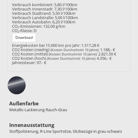
Verbrauch kombiniert:
5,80 l/100km
Verbrauch Innenstadt:
7,30 l/100km
Verbrauch Stadtrand:
5,50 l/100km
Verbrauch Landstraße:
5,00 l/100km
Verbrauch Autobahn:
6,20 l/100km
CO
-Emissionen:
132,00 g/km
2
CO
-Klasse:
D
2
Download
Energiekosten bei 15.000 km pro Jahr:
1.517,28 €
CO2 Kosten (niedrig)
:
1.188,- €
(Kosten Durchschnitt 10 Jahre)
CO2 Kosten (mittel)
:
2.821,50 €
(Kosten Durchschnitt 10 Jahre)
CO2 Kosten (hoch)
:
4.356,- €
(Kosten Durchschnitt 10 Jahre)
Jahressteuer:
97,- €
Außenfarbe
Metallic-Lackierung Rauch-Grau
Innenausstattung
Stoffpolsterung, R-Line Sportsitze, Sitzbezüge in grau-schwarz