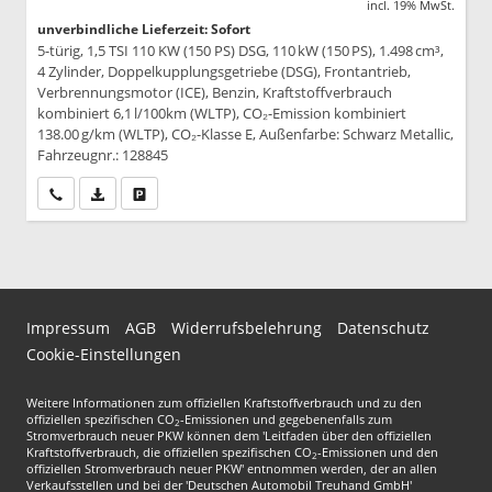
incl. 19% MwSt.
unverbindliche Lieferzeit: Sofort
5-türig, 1,5 TSI 110 KW (150 PS) DSG, 110 kW (150 PS), 1.498 cm³,
4 Zylinder, Doppelkupplungsgetriebe (DSG), Frontantrieb,
Verbrennungsmotor (ICE), Benzin, Kraftstoffverbrauch
kombiniert 6,1 l/100km (WLTP), CO₂-Emission kombiniert
138.00 g/km (WLTP), CO₂-Klasse E, Außenfarbe: Schwarz Metallic,
Fahrzeugnr.: 128845
Wir rufen Sie an
PDF-Datei, Fahrzeugexposé drucken
Drucken, parken oder vergleichen
Impressum
AGB
Widerrufsbelehrung
Datenschutz
Cookie-Einstellungen
Weitere Informationen zum offiziellen Kraftstoffverbrauch und zu den
offiziellen spezifischen CO
-Emissionen und gegebenenfalls zum
2
Stromverbrauch neuer PKW können dem 'Leitfaden über den offiziellen
Kraftstoffverbrauch, die offiziellen spezifischen CO
-Emissionen und den
2
offiziellen Stromverbrauch neuer PKW' entnommen werden, der an allen
Verkaufsstellen und bei der 'Deutschen Automobil Treuhand GmbH'