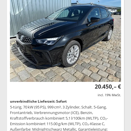
20.450,– €
incl. 19% MwSt.
unverbindliche Lieferzeit: Sofort
5-türig, 70 kW (95 PS), 999 cm³, 3 Zylinder, Schalt. 5-Gang,
Frontantrieb, Verbrennungsmotor (ICE), Benzin,
Kraftstoffverbrauch kombiniert 5,1 l/100km (WLTP), CO₂-
Emission kombiniert 115.00 g/km (WLTP), CO₂-Klasse C,
Außenfarbe: Midnightschwarz Metallic, Garantieleistung: