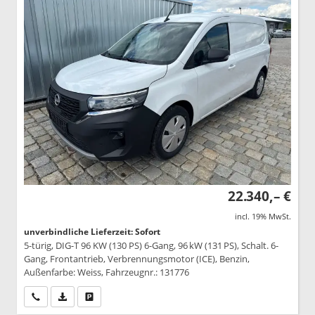
22.340,– €
incl. 19% MwSt.
unverbindliche Lieferzeit: Sofort
5-türig, DIG-T 96 KW (130 PS) 6-Gang, 96 kW (131 PS), Schalt. 6-
Gang, Frontantrieb, Verbrennungsmotor (ICE), Benzin,
Außenfarbe: Weiss, Fahrzeugnr.: 131776
Wir rufen Sie an
PDF-Datei, Fahrzeugexposé drucken
Drucken, parken oder vergleichen