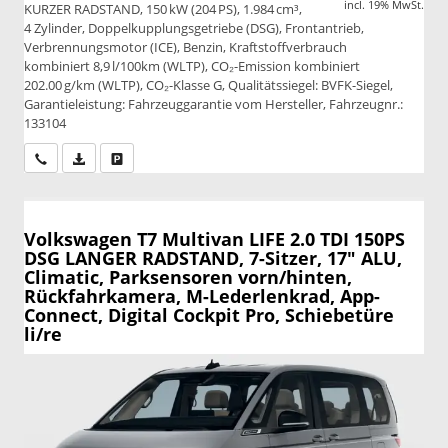
incl. 19% MwSt.
KURZER RADSTAND, 150 kW (204 PS), 1.984 cm³,
4 Zylinder, Doppelkupplungsgetriebe (DSG), Frontantrieb,
Verbrennungsmotor (ICE), Benzin, Kraftstoffverbrauch
kombiniert 8,9 l/100km (WLTP), CO₂-Emission kombiniert
202.00 g/km (WLTP), CO₂-Klasse G, Qualitätssiegel: BVFK-Siegel,
Garantieleistung: Fahrzeuggarantie vom Hersteller, Fahrzeugnr.:
133104
Wir rufen Sie an
PDF-Datei, Fahrzeugexposé drucken
Drucken, parken oder vergleichen
Volkswagen T7 Multivan
LIFE 2.0 TDI 150PS
DSG LANGER RADSTAND, 7-Sitzer, 17" ALU,
Climatic, Parksensoren vorn/hinten,
Rückfahrkamera, M-Lederlenkrad, App-
Connect, Digital Cockpit Pro, Schiebetüre
li/re