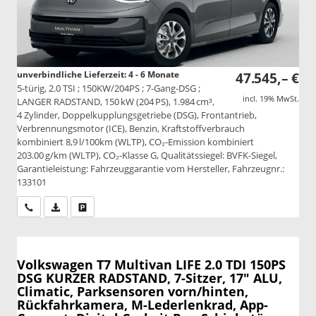
unverbindliche Lieferzeit: 4 - 6 Monate
47.545,– €
5-türig, 2.0 TSI ; 150KW/204PS ; 7-Gang-DSG ;
incl. 19% MwSt.
LANGER RADSTAND, 150 kW (204 PS), 1.984 cm³,
4 Zylinder, Doppelkupplungsgetriebe (DSG), Frontantrieb,
Verbrennungsmotor (ICE), Benzin, Kraftstoffverbrauch
kombiniert 8,9 l/100km (WLTP), CO₂-Emission kombiniert
203.00 g/km (WLTP), CO₂-Klasse G, Qualitätssiegel: BVFK-Siegel,
Garantieleistung: Fahrzeuggarantie vom Hersteller, Fahrzeugnr.:
133101
Wir rufen Sie an
PDF-Datei, Fahrzeugexposé drucken
Drucken, parken oder vergleichen
Volkswagen T7 Multivan
LIFE 2.0 TDI 150PS
DSG KURZER RADSTAND, 7-Sitzer, 17" ALU,
Climatic, Parksensoren vorn/hinten,
Rückfahrkamera, M-Lederlenkrad, App-