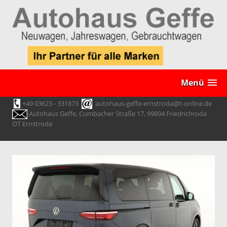
Menü
+49 03623 - 331873
autohaus-geffe-ernstroda@t-online.de
Autohaus Geffe, Cumbacher Straße 17, 99894 Friedrichroda
OT Ernstroda