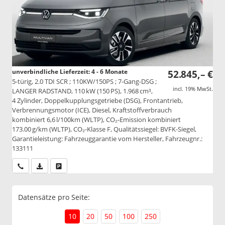
unverbindliche Lieferzeit: 4 - 6 Monate
52.845,– €
5-türig, 2.0 TDI SCR ; 110KW/150PS ; 7-Gang-DSG ;
incl. 19% MwSt.
LANGER RADSTAND, 110 kW (150 PS), 1.968 cm³,
4 Zylinder, Doppelkupplungsgetriebe (DSG), Frontantrieb,
Verbrennungsmotor (ICE), Diesel, Kraftstoffverbrauch
kombiniert 6,6 l/100km (WLTP), CO₂-Emission kombiniert
173.00 g/km (WLTP), CO₂-Klasse F, Qualitätssiegel: BVFK-Siegel,
Garantieleistung: Fahrzeuggarantie vom Hersteller, Fahrzeugnr.:
133111
Wir rufen Sie an
PDF-Datei, Fahrzeugexposé drucken
Drucken, parken oder vergleichen
Datensätze pro Seite:
10
20
50
100
250