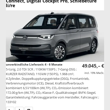
Connect, Digital Cockpit Pro, Schiebetüre
li/re
unverbindliche Lieferzeit: 4 - 6 Monate
49.045,– €
5-türig, 2.0 TDI SCR ; 110KW/150PS ; 7-Gang-DSG ;
incl. 19% MwSt.
KURZER RADSTAND, 110 kW (150 PS), 1.968 cm³,
4 Zylinder, Doppelkupplungsgetriebe (DSG), Frontantrieb,
Verbrennungsmotor (ICE), Diesel, Kraftstoffverbrauch
kombiniert 6,5 l/100km (WLTP), CO₂-Emission kombiniert
172.00 g/km (WLTP), CO₂-Klasse F, Qualitätssiegel: BVFK-Siegel,
Garantieleistung: Fahrzeuggarantie vom Hersteller, Fahrzeugnr.:
133102