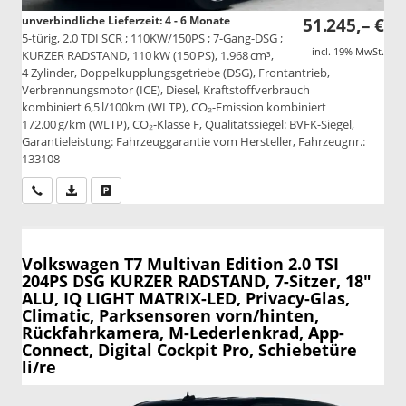
unverbindliche Lieferzeit: 4 - 6 Monate
51.245,– €
5-türig, 2.0 TDI SCR ; 110KW/150PS ; 7-Gang-DSG ;
incl. 19% MwSt.
KURZER RADSTAND, 110 kW (150 PS), 1.968 cm³,
4 Zylinder, Doppelkupplungsgetriebe (DSG), Frontantrieb,
Verbrennungsmotor (ICE), Diesel, Kraftstoffverbrauch
kombiniert 6,5 l/100km (WLTP), CO₂-Emission kombiniert
172.00 g/km (WLTP), CO₂-Klasse F, Qualitätssiegel: BVFK-Siegel,
Garantieleistung: Fahrzeuggarantie vom Hersteller, Fahrzeugnr.:
133108
Wir rufen Sie an
PDF-Datei, Fahrzeugexposé drucken
Drucken, parken oder vergleichen
Volkswagen T7 Multivan
Edition 2.0 TSI
204PS DSG KURZER RADSTAND, 7-Sitzer, 18"
ALU, IQ LIGHT MATRIX-LED, Privacy-Glas,
Climatic, Parksensoren vorn/hinten,
Rückfahrkamera, M-Lederlenkrad, App-
Connect, Digital Cockpit Pro, Schiebetüre
li/re