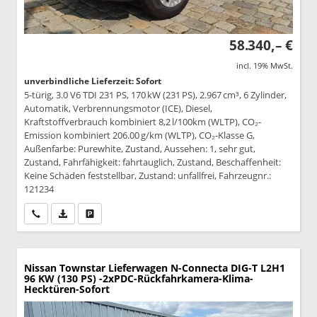
58.340,– €
incl. 19% MwSt.
unverbindliche Lieferzeit: Sofort
5-türig, 3.0 V6 TDI 231 PS, 170 kW (231 PS), 2.967 cm³, 6 Zylinder,
Automatik, Verbrennungsmotor (ICE), Diesel,
Kraftstoffverbrauch kombiniert 8,2 l/100km (WLTP), CO₂-
Emission kombiniert 206.00 g/km (WLTP), CO₂-Klasse G,
Außenfarbe: Purewhite, Zustand, Aussehen: 1, sehr gut,
Zustand, Fahrfähigkeit: fahrtauglich, Zustand, Beschaffenheit:
Keine Schäden feststellbar, Zustand: unfallfrei, Fahrzeugnr.:
121234
Wir rufen Sie an
PDF-Datei, Fahrzeugexposé drucken
Drucken, parken oder vergleichen
Nissan Townstar Lieferwagen
N-Connecta DIG-T L2H1
96 KW (130 PS) -2xPDC-Rückfahrkamera-Klima-
Hecktüren-Sofort