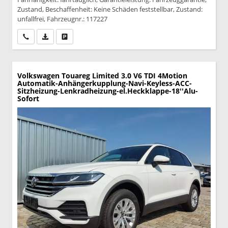
Zustand, Beschaffenheit: Keine Schäden feststellbar, Zustand:
unfallfrei, Fahrzeugnr.: 117227
Wir rufen Sie an
PDF-Datei, Fahrzeugexposé drucken
Drucken, parken oder vergleichen
Volkswagen Touareg
Limited 3.0 V6 TDI 4Motion
Automatik-Anhängerkupplung-Navi-Keyless-ACC-
Sitzheizung-Lenkradheizung-el.Heckklappe-18''Alu-
Sofort