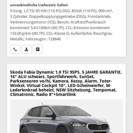
unverbindliche Lieferzeit: Sofort
5-türig, 1,0 TSI 85 KW (116 PS) DSG, 85 kW (116 PS), 999 cm³,
3 Zylinder, Doppelkupplungsgetriebe (DSG), Frontantrieb,
Verbrennungsmotor (ICE), Benzin, Kraftstoffverbrauch
kombiniert 5,8 l/100km (WLTP), CO₂-Emission kombiniert
133.00 g/km (WLTP), CO₂-Klasse D, Außenfarbe: Rauchgrau
Metallic, Fahrzeugnr.: 128840
Wir rufen Sie an
PDF-Datei, Fahrzeugexposé drucken
Drucken, parken oder vergleichen
Skoda Fabia
Dynamic 1.0 TSI 95PS, 5 JAHRE GARANTIE,
16" ALU schwarz, Sportfahrwerk, SunSet,
Parksensoren vo/hi, Kamera, Kessy, Alarm, Toter-
Winkel, Virtual Cockpit 10", LED-Scheinwerfer, M-
Lederlenkrad beheizt, NSW Sitzheizung, Tempomat,
Climatronic, Radio 8"+Smartlink