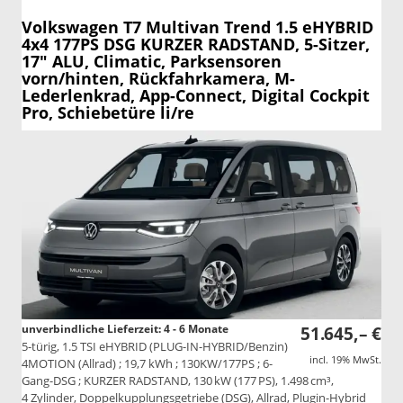
Volkswagen T7 Multivan
Trend 1.5 eHYBRID
4x4 177PS DSG KURZER RADSTAND, 5-Sitzer,
17" ALU, Climatic, Parksensoren
vorn/hinten, Rückfahrkamera, M-
Lederlenkrad, App-Connect, Digital Cockpit
Pro, Schiebetüre li/re
unverbindliche Lieferzeit: 4 - 6 Monate
51.645,– €
5-türig, 1.5 TSI eHYBRID (PLUG-IN-HYBRID/Benzin)
incl. 19% MwSt.
4MOTION (Allrad) ; 19,7 kWh ; 130KW/177PS ; 6-
Gang-DSG ; KURZER RADSTAND, 130 kW (177 PS), 1.498 cm³,
4 Zylinder, Doppelkupplungsgetriebe (DSG), Allrad, Plugin-Hybrid