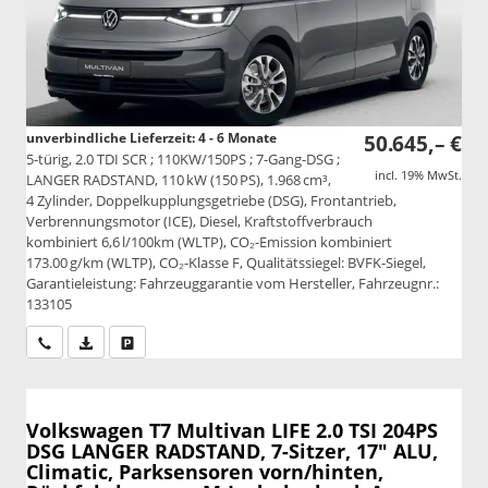
unverbindliche Lieferzeit: 4 - 6 Monate
50.645,– €
5-türig, 2.0 TDI SCR ; 110KW/150PS ; 7-Gang-DSG ;
incl. 19% MwSt.
LANGER RADSTAND, 110 kW (150 PS), 1.968 cm³,
4 Zylinder, Doppelkupplungsgetriebe (DSG), Frontantrieb,
Verbrennungsmotor (ICE), Diesel, Kraftstoffverbrauch
kombiniert 6,6 l/100km (WLTP), CO₂-Emission kombiniert
173.00 g/km (WLTP), CO₂-Klasse F, Qualitätssiegel: BVFK-Siegel,
Garantieleistung: Fahrzeuggarantie vom Hersteller, Fahrzeugnr.:
133105
Wir rufen Sie an
PDF-Datei, Fahrzeugexposé drucken
Drucken, parken oder vergleichen
Volkswagen T7 Multivan
LIFE 2.0 TSI 204PS
DSG LANGER RADSTAND, 7-Sitzer, 17" ALU,
Climatic, Parksensoren vorn/hinten,