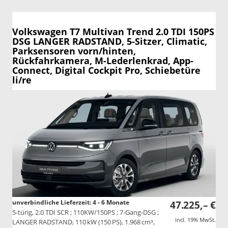
Volkswagen T7 Multivan
Trend 2.0 TDI 150PS
DSG LANGER RADSTAND, 5-Sitzer, Climatic,
Parksensoren vorn/hinten,
Rückfahrkamera, M-Lederlenkrad, App-
Connect, Digital Cockpit Pro, Schiebetüre
li/re
unverbindliche Lieferzeit: 4 - 6 Monate
47.225,– €
5-türig, 2.0 TDI SCR ; 110KW/150PS ; 7-Gang-DSG ;
incl. 19% MwSt.
LANGER RADSTAND, 110 kW (150 PS), 1.968 cm³,