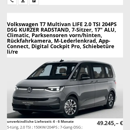
Wir rufen Sie an
PDF-Datei, Fahrzeugexposé drucken
Drucken, parken oder vergleichen
Volkswagen T7 Multivan
LIFE 2.0 TSI 204PS
DSG KURZER RADSTAND, 7-Sitzer, 17" ALU,
Climatic, Parksensoren vorn/hinten,
Rückfahrkamera, M-Lederlenkrad, App-
Connect, Digital Cockpit Pro, Schiebetüre
li/re
unverbindliche Lieferzeit: 4 - 6 Monate
49.245,– €
5-türig, 2.0 TSI ; 150KW/204PS ; 7-Gang-DSG ;