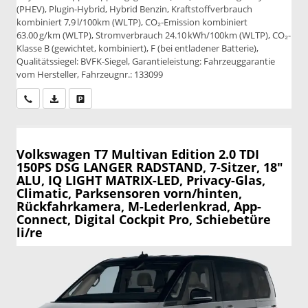
(PHEV), Plugin-Hybrid, Hybrid Benzin, Kraftstoffverbrauch
kombiniert 7,9 l/100km (WLTP), CO₂-Emission kombiniert
63.00 g/km (WLTP), Stromverbrauch 24.10 kWh/100km (WLTP), CO₂-
Klasse B (gewichtet, kombiniert), F (bei entladener Batterie),
Qualitätssiegel: BVFK-Siegel, Garantieleistung: Fahrzeuggarantie
vom Hersteller, Fahrzeugnr.: 133099
Wir rufen Sie an
PDF-Datei, Fahrzeugexposé drucken
Drucken, parken oder vergleichen
Volkswagen T7 Multivan
Edition 2.0 TDI
150PS DSG LANGER RADSTAND, 7-Sitzer, 18"
ALU, IQ LIGHT MATRIX-LED, Privacy-Glas,
Climatic, Parksensoren vorn/hinten,
Rückfahrkamera, M-Lederlenkrad, App-
Connect, Digital Cockpit Pro, Schiebetüre
li/re