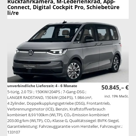
Rückfahrkamera, M-Lederlenkrad, App-
Connect, Digital Cockpit Pro, Schiebetüre
li/re
unverbindliche Lieferzeit: 4 - 6 Monate
50.845,– €
5-türig, 2.0 TSI ; 150KW/204PS ; 7-Gang-DSG ;
incl. 19% MwSt.
LANGER RADSTAND, 150 kW (204 PS), 1.984 cm³,
4 Zylinder, Doppelkupplungsgetriebe (DSG), Frontantrieb,
Verbrennungsmotor (ICE), Benzin, Kraftstoffverbrauch
kombiniert 8,9 l/100km (WLTP), CO₂-Emission kombiniert
203.00 g/km (WLTP), CO₂-Klasse G, Qualitätssiegel: BVFK-Siegel,
Garantieleistung: Fahrzeuggarantie vom Hersteller, Fahrzeugnr.:
133107