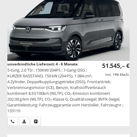
unverbindliche Lieferzeit: 4 - 6 Monate
51.545,– €
5-türig, 2.0 TSI ; 150KW/204PS ; 7-Gang-DSG ;
incl. 19% MwSt.
KURZER RADSTAND, 150 kW (204 PS), 1.984 cm³,
4 Zylinder, Doppelkupplungsgetriebe (DSG), Frontantrieb,
Verbrennungsmotor (ICE), Benzin, Kraftstoffverbrauch
kombiniert 8,9 l/100km (WLTP), CO₂-Emission kombiniert
202.00 g/km (WLTP), CO₂-Klasse G, Qualitätssiegel: BVFK-Siegel,
Garantieleistung: Fahrzeuggarantie vom Hersteller, Fahrzeugnr.:
133110
Wir rufen Sie an
PDF-Datei, Fahrzeugexposé drucken
Drucken, parken oder vergleichen