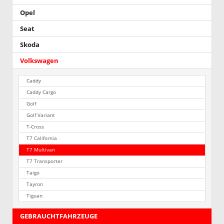
Opel
Seat
Skoda
Volkswagen
Caddy
Caddy Cargo
Golf
Golf Variant
T-Cross
T7 California
T7 Multivan
T7 Transporter
Taigo
Tayron
Tiguan
GEBRAUCHTFAHRZEUGE