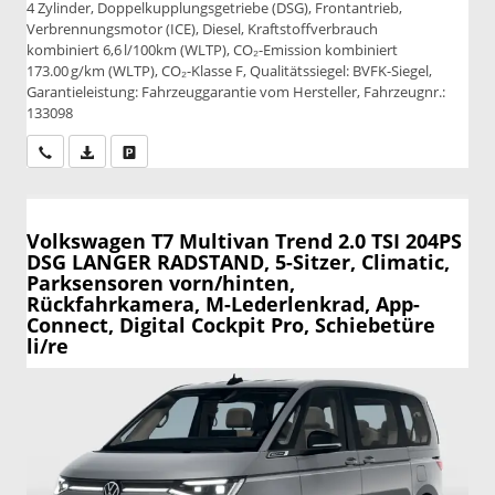
4 Zylinder, Doppelkupplungsgetriebe (DSG), Frontantrieb,
Verbrennungsmotor (ICE), Diesel, Kraftstoffverbrauch
kombiniert 6,6 l/100km (WLTP), CO₂-Emission kombiniert
173.00 g/km (WLTP), CO₂-Klasse F, Qualitätssiegel: BVFK-Siegel,
Garantieleistung: Fahrzeuggarantie vom Hersteller, Fahrzeugnr.:
133098
Wir rufen Sie an
PDF-Datei, Fahrzeugexposé drucken
Drucken, parken oder vergleichen
Volkswagen T7 Multivan
Trend 2.0 TSI 204PS
DSG LANGER RADSTAND, 5-Sitzer, Climatic,
Parksensoren vorn/hinten,
Rückfahrkamera, M-Lederlenkrad, App-
Connect, Digital Cockpit Pro, Schiebetüre
li/re