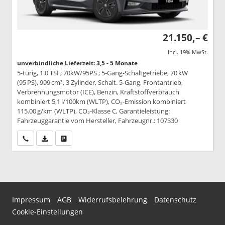
21.150,– €
incl. 19% MwSt.
unverbindliche Lieferzeit: 3,5 - 5 Monate
5-türig, 1.0 TSI ; 70kW/95PS ; 5-Gang-Schaltgetriebe, 70 kW
(95 PS), 999 cm³, 3 Zylinder, Schalt. 5-Gang, Frontantrieb,
Verbrennungsmotor (ICE), Benzin, Kraftstoffverbrauch
kombiniert 5,1 l/100km (WLTP), CO₂-Emission kombiniert
115.00 g/km (WLTP), CO₂-Klasse C, Garantieleistung:
Fahrzeuggarantie vom Hersteller, Fahrzeugnr.: 107330
Wir rufen Sie an
PDF-Datei, Fahrzeugexposé drucken
Drucken, parken oder vergleichen
Impressum
AGB
Widerrufsbelehrung
Datenschutz
Cookie-Einstellungen