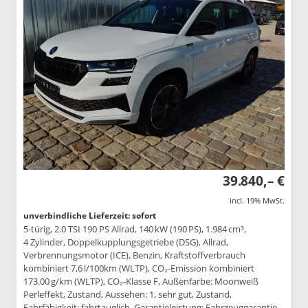
39.840,– €
incl. 19% MwSt.
unverbindliche Lieferzeit: sofort
5-türig, 2.0 TSI 190 PS Allrad, 140 kW (190 PS), 1.984 cm³,
4 Zylinder, Doppelkupplungsgetriebe (DSG), Allrad,
Verbrennungsmotor (ICE), Benzin, Kraftstoffverbrauch
kombiniert 7,6 l/100km (WLTP), CO₂-Emission kombiniert
173.00 g/km (WLTP), CO₂-Klasse F, Außenfarbe: Moonweiß
Perleffekt, Zustand, Aussehen: 1, sehr gut, Zustand,
Fahrfähigkeit: fahrtauglich, Garantieleistung: Fahrzeuggarantie,