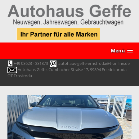
Menü
+49 03623 - 331873
autohaus-geffe-ernstroda@t-online.de
Autohaus Geffe, Cumbacher Straße 17, 99894 Friedrichroda
OT Ernstroda