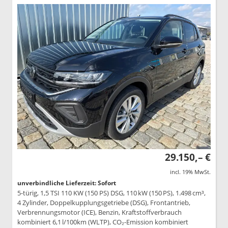
29.150,– €
incl. 19% MwSt.
unverbindliche Lieferzeit: Sofort
5-türig, 1,5 TSI 110 KW (150 PS) DSG, 110 kW (150 PS), 1.498 cm³,
4 Zylinder, Doppelkupplungsgetriebe (DSG), Frontantrieb,
Verbrennungsmotor (ICE), Benzin, Kraftstoffverbrauch
kombiniert 6,1 l/100km (WLTP), CO₂-Emission kombiniert