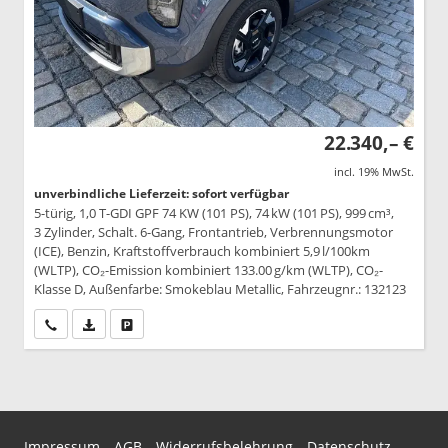
22.340,– €
incl. 19% MwSt.
unverbindliche Lieferzeit: sofort verfügbar
5-türig, 1,0 T-GDI GPF 74 KW (101 PS), 74 kW (101 PS), 999 cm³,
3 Zylinder, Schalt. 6-Gang, Frontantrieb, Verbrennungsmotor
(ICE), Benzin, Kraftstoffverbrauch kombiniert 5,9 l/100km
(WLTP), CO₂-Emission kombiniert 133.00 g/km (WLTP), CO₂-
Klasse D, Außenfarbe: Smokeblau Metallic, Fahrzeugnr.: 132123
Wir rufen Sie an
PDF-Datei, Fahrzeugexposé drucken
Drucken, parken oder vergleichen
Impressum
AGB
Widerrufsbelehrung
Datenschutz