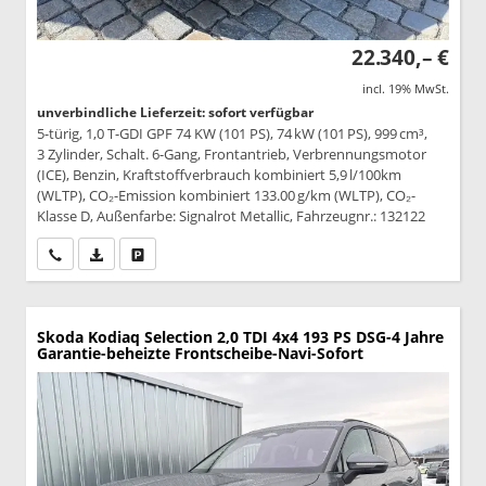
22.340,– €
incl. 19% MwSt.
unverbindliche Lieferzeit: sofort verfügbar
5-türig, 1,0 T-GDI GPF 74 KW (101 PS), 74 kW (101 PS), 999 cm³,
3 Zylinder, Schalt. 6-Gang, Frontantrieb, Verbrennungsmotor
(ICE), Benzin, Kraftstoffverbrauch kombiniert 5,9 l/100km
(WLTP), CO₂-Emission kombiniert 133.00 g/km (WLTP), CO₂-
Klasse D, Außenfarbe: Signalrot Metallic, Fahrzeugnr.: 132122
Wir rufen Sie an
PDF-Datei, Fahrzeugexposé drucken
Drucken, parken oder vergleichen
Skoda Kodiaq
Selection 2,0 TDI 4x4 193 PS DSG-4 Jahre
Garantie-beheizte Frontscheibe-Navi-Sofort