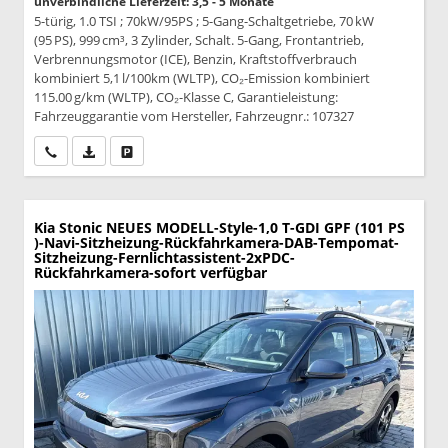
unverbindliche Lieferzeit: 3,5 - 5 Monate
5-türig, 1.0 TSI ; 70kW/95PS ; 5-Gang-Schaltgetriebe, 70 kW
(95 PS), 999 cm³, 3 Zylinder, Schalt. 5-Gang, Frontantrieb,
Verbrennungsmotor (ICE), Benzin, Kraftstoffverbrauch
kombiniert 5,1 l/100km (WLTP), CO₂-Emission kombiniert
115.00 g/km (WLTP), CO₂-Klasse C, Garantieleistung:
Fahrzeuggarantie vom Hersteller, Fahrzeugnr.: 107327
Wir rufen Sie an
PDF-Datei, Fahrzeugexposé drucken
Drucken, parken oder vergleichen
Kia Stonic
NEUES MODELL-Style-1,0 T-GDI GPF (101 PS
)-Navi-Sitzheizung-Rückfahrkamera-DAB-Tempomat-
Sitzheizung-Fernlichtassistent-2xPDC-
Rückfahrkamera-sofort verfügbar