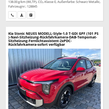
138.00 g/km (WLTP), CO₂-Klasse E, Außenfarbe: Schwarz Metallic,
Fahrzeugnr.: 128845
Wir rufen Sie an
PDF-Datei, Fahrzeugexposé drucken
Drucken, parken oder vergleichen
Kia Stonic
NEUES MODELL-Style-1,0 T-GDI GPF (101 PS
)-Navi-Sitzheizung-Rückfahrkamera-DAB-Tempomat-
Sitzheizung-Fernlichtassistent-2xPDC-
Rückfahrkamera-sofort verfügbar