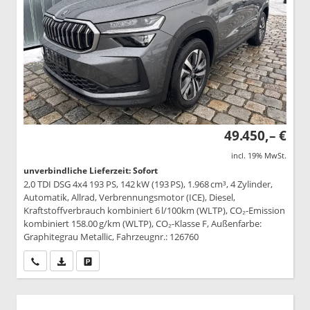
49.450,– €
incl. 19% MwSt.
unverbindliche Lieferzeit: Sofort
2,0 TDI DSG 4x4 193 PS, 142 kW (193 PS), 1.968 cm³, 4 Zylinder,
Automatik, Allrad, Verbrennungsmotor (ICE), Diesel,
Kraftstoffverbrauch kombiniert 6 l/100km (WLTP), CO₂-Emission
kombiniert 158.00 g/km (WLTP), CO₂-Klasse F, Außenfarbe:
Graphitegrau Metallic, Fahrzeugnr.: 126760
Wir rufen Sie an
PDF-Datei, Fahrzeugexposé drucken
Drucken, parken oder vergleichen