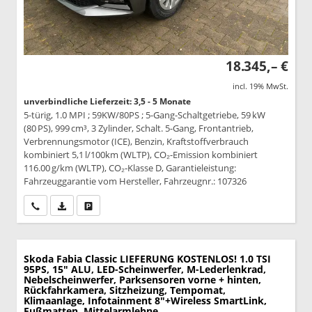
18.345,– €
incl. 19% MwSt.
unverbindliche Lieferzeit: 3,5 - 5 Monate
5-türig, 1.0 MPI ; 59KW/80PS ; 5-Gang-Schaltgetriebe, 59 kW
(80 PS), 999 cm³, 3 Zylinder, Schalt. 5-Gang, Frontantrieb,
Verbrennungsmotor (ICE), Benzin, Kraftstoffverbrauch
kombiniert 5,1 l/100km (WLTP), CO₂-Emission kombiniert
116.00 g/km (WLTP), CO₂-Klasse D, Garantieleistung:
Fahrzeuggarantie vom Hersteller, Fahrzeugnr.: 107326
Wir rufen Sie an
PDF-Datei, Fahrzeugexposé drucken
Drucken, parken oder vergleichen
Skoda Fabia
Classic LIEFERUNG KOSTENLOS! 1.0 TSI
95PS, 15" ALU, LED-Scheinwerfer, M-Lederlenkrad,
Nebelscheinwerfer, Parksensoren vorne + hinten,
Rückfahrkamera, Sitzheizung, Tempomat,
Klimaanlage, Infotainment 8"+Wireless SmartLink,
Fußmatten, Mittelarmlehne