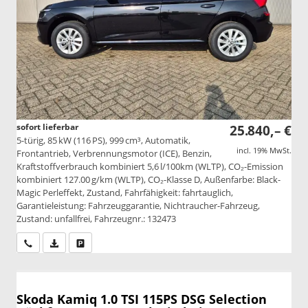
sofort lieferbar
25.840,– €
5-türig, 85 kW (116 PS), 999 cm³, Automatik,
incl. 19% MwSt.
Frontantrieb, Verbrennungsmotor (ICE), Benzin,
Kraftstoffverbrauch kombiniert 5,6 l/100km (WLTP), CO₂-Emission
kombiniert 127.00 g/km (WLTP), CO₂-Klasse D, Außenfarbe: Black-
Magic Perleffekt, Zustand, Fahrfähigkeit: fahrtauglich,
Garantieleistung: Fahrzeuggarantie, Nichtraucher-Fahrzeug,
Zustand: unfallfrei, Fahrzeugnr.: 132473
Wir rufen Sie an
PDF-Datei, Fahrzeugexposé drucken
Drucken, parken oder vergleichen
Skoda Kamiq
1.0 TSI 115PS DSG Selection