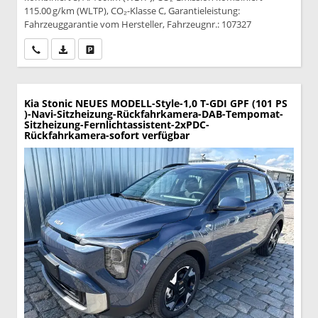
115.00 g/km (WLTP), CO₂-Klasse C, Garantieleistung:
Fahrzeuggarantie vom Hersteller, Fahrzeugnr.: 107327
Wir rufen Sie an
PDF-Datei, Fahrzeugexposé drucken
Drucken, parken oder vergleichen
Kia Stonic
NEUES MODELL-Style-1,0 T-GDI GPF (101 PS
)-Navi-Sitzheizung-Rückfahrkamera-DAB-Tempomat-
Sitzheizung-Fernlichtassistent-2xPDC-
Rückfahrkamera-sofort verfügbar