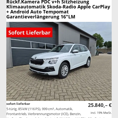
Rückf.Kamera PDC v+h Sitzheizung
Klimaautomatik Skoda-Radio Apple CarPlay
+ Android Auto Tempomat
Garantieverlängerung 16"LM
sofort lieferbar
25.840,– €
5-türig, 85 kW (116 PS), 999 cm³, Automatik,
incl. 19% MwSt.
Frontantrieb, Verbrennungsmotor (ICE), Benzin,