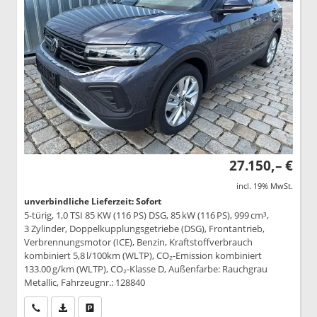
27.150,– €
incl. 19% MwSt.
unverbindliche Lieferzeit: Sofort
5-türig, 1,0 TSI 85 KW (116 PS) DSG, 85 kW (116 PS), 999 cm³,
3 Zylinder, Doppelkupplungsgetriebe (DSG), Frontantrieb,
Verbrennungsmotor (ICE), Benzin, Kraftstoffverbrauch
kombiniert 5,8 l/100km (WLTP), CO₂-Emission kombiniert
133.00 g/km (WLTP), CO₂-Klasse D, Außenfarbe: Rauchgrau
Metallic, Fahrzeugnr.: 128840
Wir rufen Sie an
PDF-Datei, Fahrzeugexposé drucken
Drucken, parken oder vergleichen