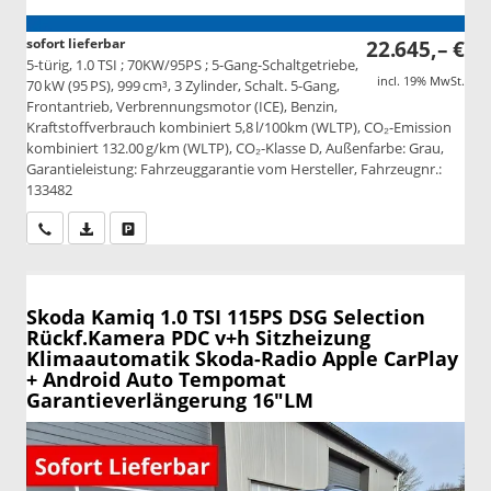
sofort lieferbar
22.645,– €
5-türig, 1.0 TSI ; 70KW/95PS ; 5-Gang-Schaltgetriebe,
incl. 19% MwSt.
70 kW (95 PS), 999 cm³, 3 Zylinder, Schalt. 5-Gang,
Frontantrieb, Verbrennungsmotor (ICE), Benzin,
Kraftstoffverbrauch kombiniert 5,8 l/100km (WLTP), CO₂-Emission
kombiniert 132.00 g/km (WLTP), CO₂-Klasse D, Außenfarbe: Grau,
Garantieleistung: Fahrzeuggarantie vom Hersteller, Fahrzeugnr.:
133482
Wir rufen Sie an
PDF-Datei, Fahrzeugexposé drucken
Drucken, parken oder vergleichen
Skoda Kamiq
1.0 TSI 115PS DSG Selection
Rückf.Kamera PDC v+h Sitzheizung
Klimaautomatik Skoda-Radio Apple CarPlay
+ Android Auto Tempomat
Garantieverlängerung 16"LM