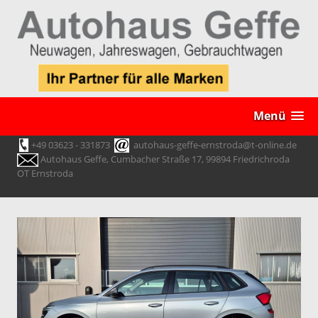
Menü
+49 03623 - 331873
autohaus-geffe-ernstroda@t-online.de
Autohaus Geffe, Cumbacher Straße 17, 99894 Friedrichroda
OT Ernstroda