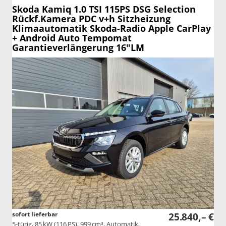
Skoda Kamiq
1.0 TSI 115PS DSG Selection
Rückf.Kamera PDC v+h Sitzheizung
Klimaautomatik Skoda-Radio Apple CarPlay
+ Android Auto Tempomat
Garantieverlängerung 16"LM
sofort lieferbar
25.840,– €
5-türig, 85 kW (116 PS), 999 cm³, Automatik,