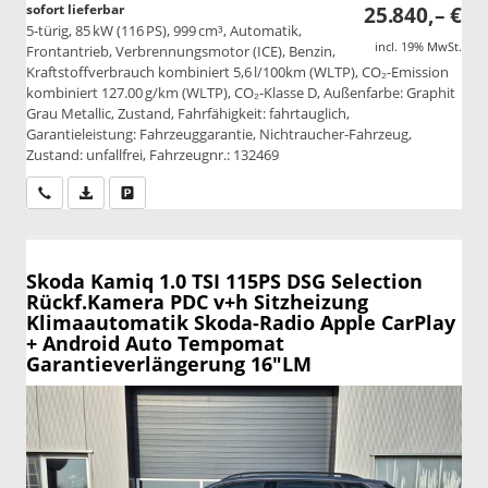
sofort lieferbar
25.840,– €
5-türig, 85 kW (116 PS), 999 cm³, Automatik,
incl. 19% MwSt.
Frontantrieb, Verbrennungsmotor (ICE), Benzin,
Kraftstoffverbrauch kombiniert 5,6 l/100km (WLTP), CO₂-Emission
kombiniert 127.00 g/km (WLTP), CO₂-Klasse D, Außenfarbe: Graphit
Grau Metallic, Zustand, Fahrfähigkeit: fahrtauglich,
Garantieleistung: Fahrzeuggarantie, Nichtraucher-Fahrzeug,
Zustand: unfallfrei, Fahrzeugnr.: 132469
Wir rufen Sie an
PDF-Datei, Fahrzeugexposé drucken
Drucken, parken oder vergleichen
Skoda Kamiq
1.0 TSI 115PS DSG Selection
Rückf.Kamera PDC v+h Sitzheizung
Klimaautomatik Skoda-Radio Apple CarPlay
+ Android Auto Tempomat
Garantieverlängerung 16"LM