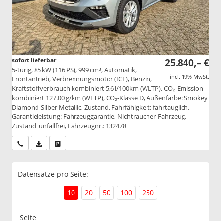
sofort lieferbar
25.840,– €
5-türig, 85 kW (116 PS), 999 cm³, Automatik,
incl. 19% MwSt.
Frontantrieb, Verbrennungsmotor (ICE), Benzin,
Kraftstoffverbrauch kombiniert 5,6 l/100km (WLTP), CO₂-Emission
kombiniert 127.00 g/km (WLTP), CO₂-Klasse D, Außenfarbe: Smokey
Diamond-Silber Metallic, Zustand, Fahrfähigkeit: fahrtauglich,
Garantieleistung: Fahrzeuggarantie, Nichtraucher-Fahrzeug,
Zustand: unfallfrei, Fahrzeugnr.: 132478
Wir rufen Sie an
PDF-Datei, Fahrzeugexposé drucken
Drucken, parken oder vergleichen
Datensätze pro Seite:
10
20
50
100
250
Seite: