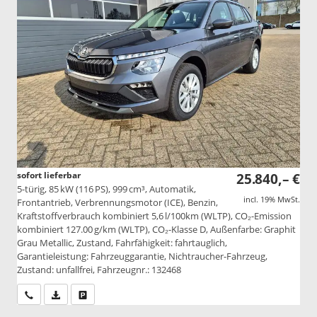
sofort lieferbar
25.840,– €
5-türig, 85 kW (116 PS), 999 cm³, Automatik,
incl. 19% MwSt.
Frontantrieb, Verbrennungsmotor (ICE), Benzin,
Kraftstoffverbrauch kombiniert 5,6 l/100km (WLTP), CO₂-Emission
kombiniert 127.00 g/km (WLTP), CO₂-Klasse D, Außenfarbe: Graphit
Grau Metallic, Zustand, Fahrfähigkeit: fahrtauglich,
Garantieleistung: Fahrzeuggarantie, Nichtraucher-Fahrzeug,
Zustand: unfallfrei, Fahrzeugnr.: 132468
Wir rufen Sie an
PDF-Datei, Fahrzeugexposé drucken
Drucken, parken oder vergleichen