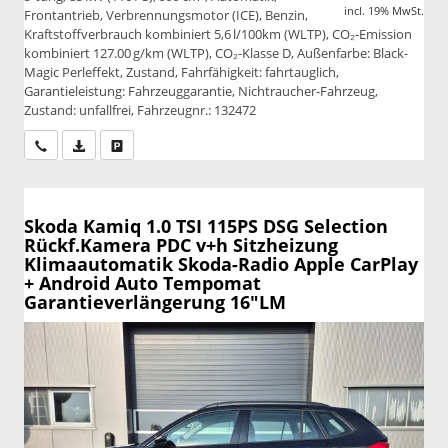
incl. 19% MwSt.
Frontantrieb, Verbrennungsmotor (ICE), Benzin,
Kraftstoffverbrauch kombiniert 5,6 l/100km (WLTP), CO₂-Emission
kombiniert 127.00 g/km (WLTP), CO₂-Klasse D, Außenfarbe: Black-
Magic Perleffekt, Zustand, Fahrfähigkeit: fahrtauglich,
Garantieleistung: Fahrzeuggarantie, Nichtraucher-Fahrzeug,
Zustand: unfallfrei, Fahrzeugnr.: 132472
Wir rufen Sie an
PDF-Datei, Fahrzeugexposé drucken
Drucken, parken oder vergleichen
Skoda Kamiq
1.0 TSI 115PS DSG Selection
Rückf.Kamera PDC v+h Sitzheizung
Klimaautomatik Skoda-Radio Apple CarPlay
+ Android Auto Tempomat
Garantieverlängerung 16"LM