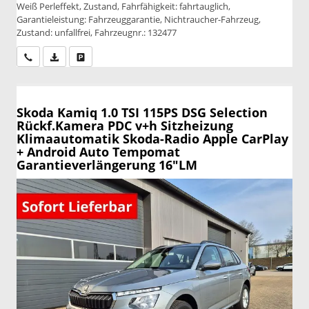
Weiß Perleffekt, Zustand, Fahrfähigkeit: fahrtauglich,
Garantieleistung: Fahrzeuggarantie, Nichtraucher-Fahrzeug,
Zustand: unfallfrei, Fahrzeugnr.: 132477
Wir rufen Sie an
PDF-Datei, Fahrzeugexposé drucken
Drucken, parken oder vergleichen
Skoda Kamiq
1.0 TSI 115PS DSG Selection
Rückf.Kamera PDC v+h Sitzheizung
Klimaautomatik Skoda-Radio Apple CarPlay
+ Android Auto Tempomat
Garantieverlängerung 16"LM