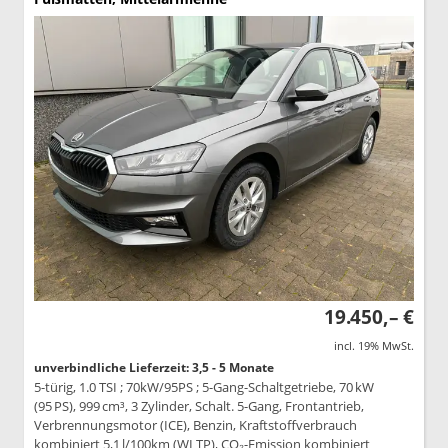
19.450,– €
incl. 19% MwSt.
unverbindliche Lieferzeit: 3,5 - 5 Monate
5-türig, 1.0 TSI ; 70kW/95PS ; 5-Gang-Schaltgetriebe, 70 kW
(95 PS), 999 cm³, 3 Zylinder, Schalt. 5-Gang, Frontantrieb,
Verbrennungsmotor (ICE), Benzin, Kraftstoffverbrauch
kombiniert 5,1 l/100km (WLTP), CO₂-Emission kombiniert