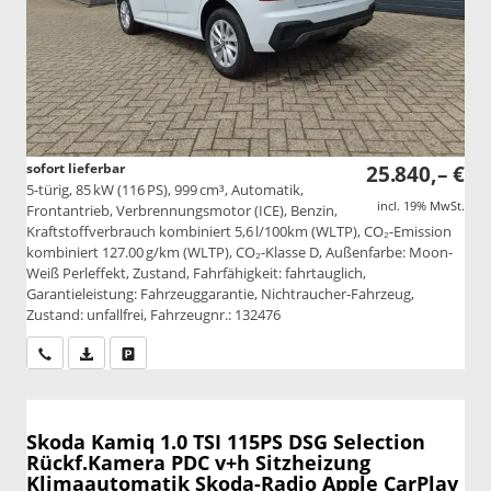
sofort lieferbar
25.840,– €
5-türig, 85 kW (116 PS), 999 cm³, Automatik,
incl. 19% MwSt.
Frontantrieb, Verbrennungsmotor (ICE), Benzin,
Kraftstoffverbrauch kombiniert 5,6 l/100km (WLTP), CO₂-Emission
kombiniert 127.00 g/km (WLTP), CO₂-Klasse D, Außenfarbe: Moon-
Weiß Perleffekt, Zustand, Fahrfähigkeit: fahrtauglich,
Garantieleistung: Fahrzeuggarantie, Nichtraucher-Fahrzeug,
Zustand: unfallfrei, Fahrzeugnr.: 132476
Wir rufen Sie an
PDF-Datei, Fahrzeugexposé drucken
Drucken, parken oder vergleichen
Skoda Kamiq
1.0 TSI 115PS DSG Selection
Rückf.Kamera PDC v+h Sitzheizung
Klimaautomatik Skoda-Radio Apple CarPlay