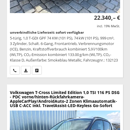
22.340,– €
incl. 19% MwSt.
unverbindliche Lieferzeit: sofort verfügbar
5-türig, 1,0 T-GDI GPF 74 KW (101 PS), 74 kW (101 PS), 999 cm³,
3 Zylinder, Schalt. 6-Gang, Frontantrieb, Verbrennungsmotor
(ICE), Benzin, Kraftstoffverbrauch kombiniert 5,9 l/100km
(WLTP), CO₂-Emission kombiniert 133.00 g/km (WLTP), CO₂-
Klasse D, Außenfarbe: Smokeblau Metallic, Fahrzeugnr.: 132123
Wir rufen Sie an
PDF-Datei, Fahrzeugexposé drucken
Drucken, parken oder vergleichen
Volkswagen T-Cross
Limited Edition 1,0 TSI 116 PS DSG
- PDC vorne/hinten-Rückfahrkamera-
AppleCarPlay/AndroidAuto-2 Zonen Klimaautomatik-
USB C-ACC inkl. TravelAssist-LED-Keyless Go-Sofort