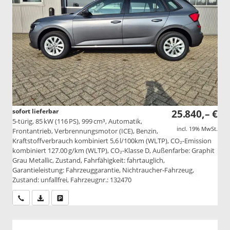
sofort lieferbar
25.840,– €
5-türig, 85 kW (116 PS), 999 cm³, Automatik,
incl. 19% MwSt.
Frontantrieb, Verbrennungsmotor (ICE), Benzin,
Kraftstoffverbrauch kombiniert 5,6 l/100km (WLTP), CO₂-Emission
kombiniert 127.00 g/km (WLTP), CO₂-Klasse D, Außenfarbe: Graphit
Grau Metallic, Zustand, Fahrfähigkeit: fahrtauglich,
Garantieleistung: Fahrzeuggarantie, Nichtraucher-Fahrzeug,
Zustand: unfallfrei, Fahrzeugnr.: 132470
Wir rufen Sie an
PDF-Datei, Fahrzeugexposé drucken
Drucken, parken oder vergleichen