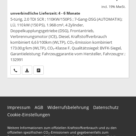
incl. 19% MwSt.
unverbindliche Lieferzeit: 4 - 6 Monate
5-türig, 2.0 TDI SCR ; 110KW/150PS ; 7-Gang-DSG (AUTOMATIK);
LÜ, 110 kW (150 PS), 1.968 cm³, 4 Zylinder,
Doppelkupplungsgetriebe (DSG), Frontantrieb,
Verbrennungsmotor (ICE), Diesel, Kraftstoffverbrauch
kombiniert 6,6 l/100km (WLTP), CO₂-Emission kombiniert
173.00 g/km (WLTP), CO₂-Klasse F, Qualitätssiegel: BVFK-Siegel,
Garantieleistung: Fahrzeuggarantie vom Hersteller, Fahrzeugnr.:
132991
Wir rufen Sie an
PDF-Datei, Fahrzeugexposé drucken
Drucken, parken oder vergleichen
Impressum
AGB
Widerrufsbelehrung
Datenschutz
Cookie-Einstellungen
Weitere Informationen zum offiziellen Kraftstoffverbrauch und zu den
offiziellen spezifischen CO
-Emissionen und gegebenenfalls zum
2