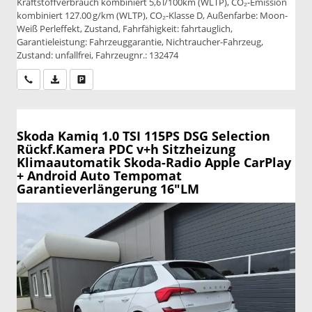
Kraftstoffverbrauch kombiniert 5,6 l/100km (WLTP), CO₂-Emission
kombiniert 127.00 g/km (WLTP), CO₂-Klasse D, Außenfarbe: Moon-
Weiß Perleffekt, Zustand, Fahrfähigkeit: fahrtauglich,
Garantieleistung: Fahrzeuggarantie, Nichtraucher-Fahrzeug,
Zustand: unfallfrei, Fahrzeugnr.: 132474
Wir rufen Sie an
PDF-Datei, Fahrzeugexposé drucken
Drucken, parken oder vergleichen
Skoda Kamiq
1.0 TSI 115PS DSG Selection
Rückf.Kamera PDC v+h Sitzheizung
Klimaautomatik Skoda-Radio Apple CarPlay
+ Android Auto Tempomat
Garantieverlängerung 16"LM