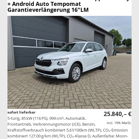
+ Android Auto Tempomat
Garantieverlängerung 16"LM
sofort lieferbar
25.840,– €
5-türig, 85 kW (116 PS), 999 cm³, Automatik,
incl. 19% MwSt.
Frontantrieb, Verbrennungsmotor (ICE), Benzin,
Kraftstoffverbrauch kombiniert 5,6 l/100km (WLTP), CO₂-Emission
kombiniert 127.00 g/km (WLTP), CO₂-Klasse D, Außenfarbe: Moon-