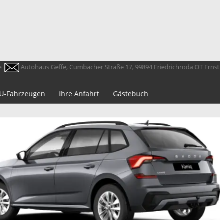
e
Autohaus Geffe, Cumbacher Straße 17, 99894 Friedrichroda OT Erns
 EU-Fahrzeugen
Ihre Anfahrt
Gästebuch