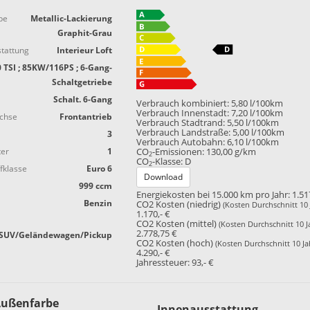
be
Metallic-Lackierung
Graphit-Grau
tattung
Interieur Loft
0 TSI ; 85KW/116PS ; 6-Gang-
Schaltgetriebe
Schalt. 6-Gang
Verbrauch kombiniert:
5,80 l/100km
Verbrauch Innenstadt:
7,20 l/100km
achse
Frontantrieb
Verbrauch Stadtrand:
5,50 l/100km
Verbrauch Landstraße:
5,00 l/100km
3
Verbrauch Autobahn:
6,10 l/100km
ter
1
CO
-Emissionen:
130,00 g/km
2
CO
-Klasse:
D
2
fklasse
Euro 6
Download
999 ccm
Energiekosten bei 15.000 km pro Jahr:
1.51
Benzin
CO2 Kosten (niedrig)
(Kosten Durchschnitt 10 
1.170,- €
CO2 Kosten (mittel)
(Kosten Durchschnitt 10 J
2.778,75 €
SUV/Geländewagen/Pickup
CO2 Kosten (hoch)
(Kosten Durchschnitt 10 Ja
4.290,- €
Jahressteuer:
93,- €
ußenfarbe
Innenausstattung