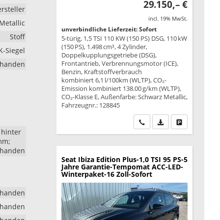
29.150,– €
rsteller
incl. 19% MwSt.
Metallic
unverbindliche Lieferzeit: Sofort
Stoff
5-türig, 1,5 TSI 110 KW (150 PS) DSG, 110 kW
(150 PS), 1.498 cm³, 4 Zylinder,
K-Siegel
Doppelkupplungsgetriebe (DSG),
Frontantrieb, Verbrennungsmotor (ICE),
rhanden
Benzin, Kraftstoffverbrauch
kombiniert 6,1 l/100km (WLTP), CO₂-
Emission kombiniert 138.00 g/km (WLTP),
CO₂-Klasse E, Außenfarbe: Schwarz Metallic,
Fahrzeugnr.: 128845
Wir rufen Sie an
PDF-Datei, Fahrzeu
Drucken, park
 hinter
mm;
rhanden
Seat Ibiza
Edition Plus-1,0 TSI 95 PS-5
Jahre Garantie-Tempomat ACC-LED-
Winterpaket-16 Zoll-Sofort
rhanden
rhanden