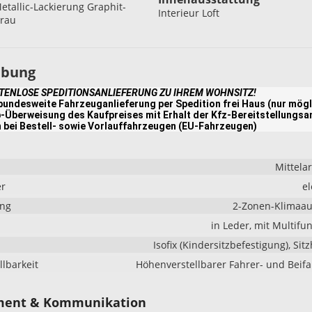
etallic-Lackierung Graphit-
Interieur Loft
rau
ibung
STENLOSE SPEDITIONSANLIEFERUNG ZU IHREM WOHNSITZ!
undesweite Fahrzeuganlieferung per Spedition frei Haus (nur mögl
-Überweisung des Kaufpreises mit Erhalt der Kfz-Bereitstellungsa
 bei Bestell- sowie Vorlauffahrzeugen (EU-Fahrzeugen)
Mittela
er
el
ung
2-Zonen-Klimaau
in Leder, mit Multifu
Isofix (Kindersitzbefestigung), Sit
llbarkeit
Höhenverstellbarer Fahrer- und Beifa
ment & Kommunikation