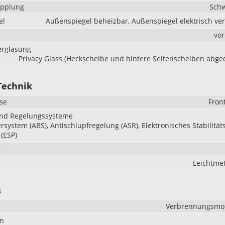
pplung
Sch
el
Außenspiegel beheizbar, Außenspiegel elektrisch ver
vo
erglasung
Privacy Glass (Heckscheibe und hintere Seitenscheiben abge
Technik
se
Fron
und Regelungssysteme
ersystem (ABS), Antischlupfregelung (ASR), Elektronisches Stabilität
(ESP)
e
Leichtmet
s
Verbrennungsmoto
en