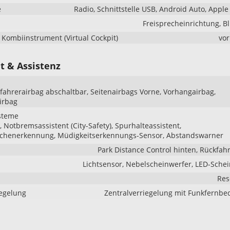
e
Radio, Schnittstelle USB, Android Auto, Apple
Freisprecheinrichtung, B
s Kombiinstrument (Virtual Cockpit)
vo
t & Assistenz
ifahrerairbag abschaltbar, Seitenairbags Vorne, Vorhangairbag,
irbag
steme
Notbremsassistent (City-Safety), Spurhalteassistent,
ichenerkennung, Müdigkeitserkennungs-Sensor, Abstandswarner
Park Distance Control hinten, Rückfa
Lichtsensor, Nebelscheinwerfer, LED-Sche
Res
iegelung
Zentralverriegelung mit Funkfernb