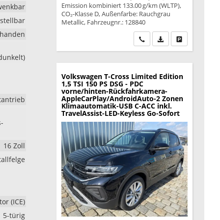
Emission kombiniert 133.00 g/km (WLTP),
wenkbar
CO₂-Klasse D, Außenfarbe: Rauchgrau
stellbar
Metallic, Fahrzeugnr.: 128840
rhanden
Wir rufen Sie an
PDF-Datei, Fahrzeu
Drucken, park
dunkelt)
Volkswagen T-Cross
Limited Edition
1,5 TSI 150 PS DSG - PDC
vorne/hinten-Rückfahrkamera-
AppleCarPlay/AndroidAuto-2 Zonen
tantrieb
Klimaautomatik-USB C-ACC inkl.
TravelAssist-LED-Keyless Go-Sofort
s-
16 Zoll
allfelge
r (ICE)
5-türig