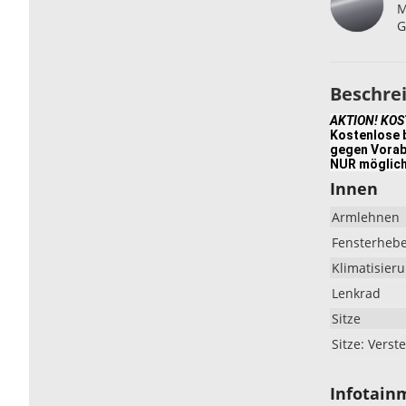
M
G
Beschre
AKTION! KO
Kostenlose b
gegen Vorab
NUR möglich
Innen
Armlehnen
Fensterheb
Klimatisier
Lenkrad
Sitze
Sitze: Verste
Infotain