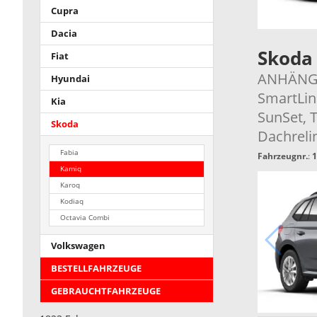
Cupra
Dacia
Skoda
Fiat
ANHÄNGER
Hyundai
SmartLin
Kia
SunSet, 
Skoda
Dachrelin
Fabia
Fahrzeugnr.
:
1
Kamiq
Karoq
Kodiaq
Octavia Combi
Volkswagen
BESTELLFAHRZEUGE
GEBRAUCHTFAHRZEUGE