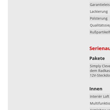
Garantielei
Lackierung
Polsterung
Qualitätssie
Rußpartikelf
Seriena
Pakete
Simply Cleve
dem Radkas
12V-Steckd
Innen
Interiér Loft
Multifunktio