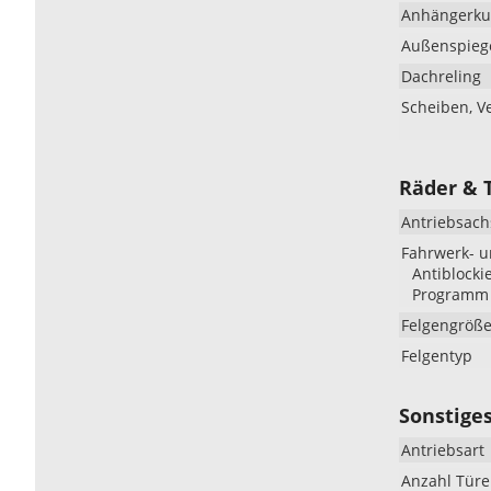
Anhängerku
Außenspieg
Dachreling
Scheiben, V
Räder & 
Antriebsach
Fahrwerk- 
Antiblocki
Programm 
Felgengröß
Felgentyp
Sonstige
Antriebsart
Anzahl Tür