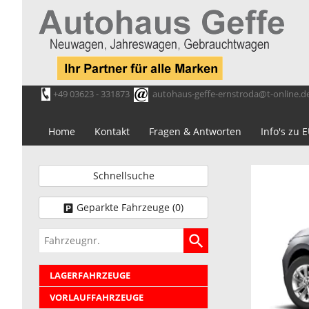
+49 03623 - 331873
autohaus-geffe-ernstroda@t-online.d
Home
Kontakt
Fragen & Antworten
Info's zu
Schnellsuche
Geparkte Fahrzeuge (
0
)
Fahrzeugnr.
LAGERFAHRZEUGE
VORLAUFFAHRZEUGE