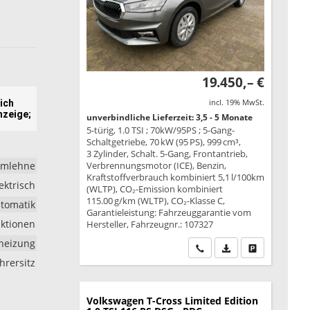
19.450,– €
incl. 19% MwSt.
ich
nzeige;
unverbindliche Lieferzeit: 3,5 - 5 Monate
5-türig, 1.0 TSI ; 70kW/95PS ; 5-Gang-
Schaltgetriebe, 70 kW (95 PS), 999 cm³,
3 Zylinder, Schalt. 5-Gang, Frontantrieb,
rmlehne
Verbrennungsmotor (ICE), Benzin,
Kraftstoffverbrauch kombiniert 5,1 l/100km
ektrisch
(WLTP), CO₂-Emission kombiniert
115.00 g/km (WLTP), CO₂-Klasse C,
tomatik
Garantieleistung: Fahrzeuggarantie vom
nktionen
Hersteller, Fahrzeugnr.: 107327
zheizung
Wir rufen Sie an
PDF-Datei, Fahrzeu
Drucken, park
hrersitz
Volkswagen T-Cross
Limited Edition