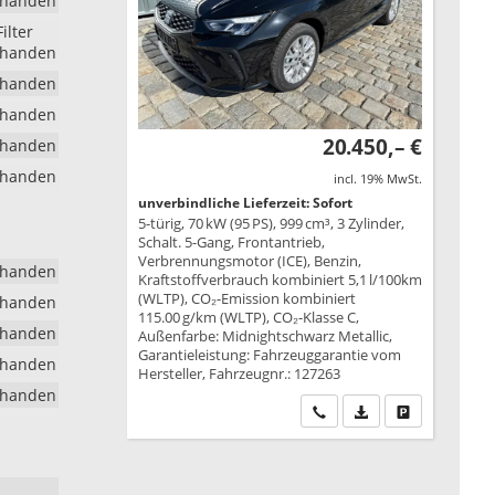
rhanden
ilter
rhanden
rhanden
rhanden
20.450,– €
rhanden
rhanden
incl. 19% MwSt.
unverbindliche Lieferzeit: Sofort
5-türig, 70 kW (95 PS), 999 cm³, 3 Zylinder,
Schalt. 5-Gang, Frontantrieb,
Verbrennungsmotor (ICE), Benzin,
rhanden
Kraftstoffverbrauch kombiniert 5,1 l/100km
(WLTP), CO₂-Emission kombiniert
rhanden
115.00 g/km (WLTP), CO₂-Klasse C,
rhanden
Außenfarbe: Midnightschwarz Metallic,
Garantieleistung: Fahrzeuggarantie vom
rhanden
Hersteller, Fahrzeugnr.: 127263
rhanden
Wir rufen Sie an
PDF-Datei, Fahrzeu
Drucken, park