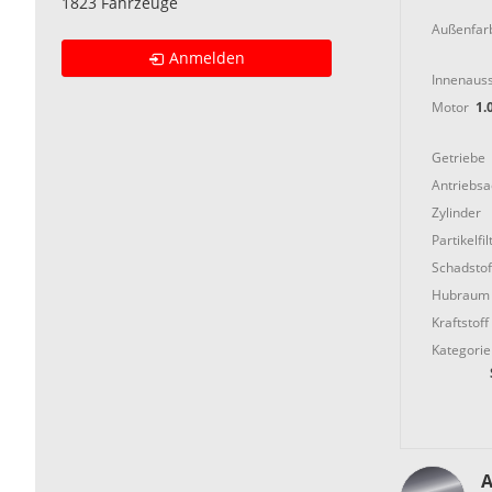
1823 Fahrzeuge
Außenfar
Anmelden
Innenauss
Motor
1.
Getriebe
Antriebs
Zylinder
Partikelfil
Schadstof
Hubraum
Kraftstoff
Kategorie
A