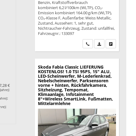
Benzin, Kraftstoffverbrauch
kombiniert 6,2 l/100km (WLTP), CO₂-
Emission kombiniert 164.00 g/km (WLTP),
CO₂-Klasse F, Außenfarbe: Weiss Metallic,
Zustand, Aussehen: 1, sehr gut,
Nichtraucher-Fahrzeug, Zustand: unfallfrei,
Fahrzeugnr.: 133097
Wir rufen Sie an
PDF-Datei, Fahrzeu
Drucken, park
Skoda Fabia
Classic LIEFERUNG
KOSTENLOS! 1.0 TSI 95PS, 15" ALU,
LED-Scheinwerfer, M-Lederlenkrad,
Nebelscheinwerfer, Parksensoren
vorne + hinten, Rückfahrkamera,
7,28 €
Sitzheizung, Tempomat,
:
Jahre)
Klimaanlage, Infotainment
:
ahre)
8"+Wireless SmartLink, Fußmatten,
Mittelarmlehne
:
hre)