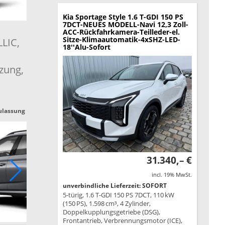
Kia Sportage
Style 1.6 T-GDI 150 PS
7DCT-NEUES MODELL-Navi 12,3 Zoll-
ACC-Rückfahrkamera-Teilleder-el.
Sitze-Klimaautomatik-4xSHZ-LED-
LLIC,
18''Alu-Sofort
zung,
ulassung
31.340,– €
incl. 19% MwSt.
unverbindliche Lieferzeit: SOFORT
5-türig, 1.6 T-GDI 150 PS 7DCT, 110 kW
(150 PS), 1.598 cm³, 4 Zylinder,
Doppelkupplungsgetriebe (DSG),
Frontantrieb, Verbrennungsmotor (ICE),