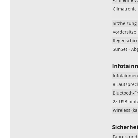
Armlehne v
Climatronic
Sitzheizung
Vordersitze
Regenschir
SunSet - Ab
Infotain
Infotainmen
8 Lautsprec
Bluetooth-F
2× USB hint
Wireless (ka
Sicherhei
Fahrer- und