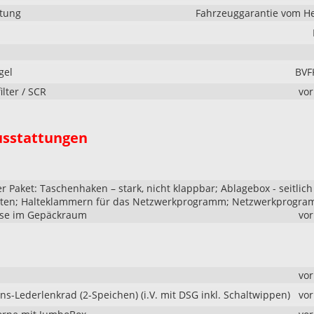
stung
Fahrzeuggarantie vom He
gel
BVF
ilter / SCR
vo
usstattungen
r Paket: Taschenhaken – stark, nicht klappbar; Ablagebox - seitlich
ten; Halteklammern für das Netzwerkprogramm; Netzwerkprogra
ose im Gepäckraum
vo
vo
ns-Lederlenkrad (2-Speichen) (i.V. mit DSG inkl. Schaltwippen)
vo