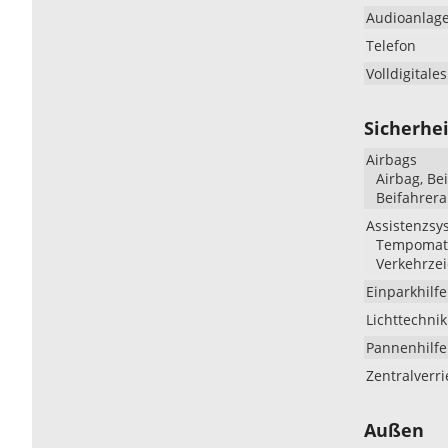
Audioanlag
Telefon
Volldigitale
Sicherhei
Airbags
Airbag, Be
Beifahrera
Assistenzsy
Tempomat, 
Verkehrze
Einparkhilfe
Lichttechnik
Pannenhilfe
Zentralverr
Außen