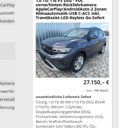
1,0 TSI 116 PS DSG - PDC
vorne/hinten-Rückfahrkamera-
 CarPlay
AppleCarPlay/AndroidAuto-2 Zonen
luetooth
Klimaautomatik-USB C-ACC inkl.
TravelAssist-LED-Keyless Go-Sofort
rhanden
27.150,– €
hrkamera
incl. 19% MwSt.
inwerfer
unverbindliche Lieferzeit: Sofort
erverad
5-türig, 1,0 TSI 85 KW (116 PS) DSG, 85 kW
(116 PS), 999 cm³, 3 Zylinder,
edienung
Doppelkupplungsgetriebe (DSG),
Frontantrieb, Verbrennungsmotor (ICE),
Benzin, Kraftstoffverbrauch
kombiniert 5,8 l/100km (WLTP), CO₂-