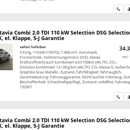
Wir ru
tavia Combi
2.0 TDI 110 kW Selection DSG Selectio
, el. Klappe, 5-J Garantie
sofort lieferbar
34.3
5-türig, 110 kW (150 PS), 1.968 cm³, Automatik,
Frontantrieb, Verbrennungsmotor (ICE), Diesel,
incl.
Kraftstoffverbrauch kombiniert 4,6 l/100km (WLTP), CO₂-
Emission kombiniert 121.00 g/km (WLTP), CO₂-Klasse D, Außenfa
Graphite Grau Metallic, Zustand, Fahrfähigkeit: fahrtauglich,
Garantieleistung: Fahrzeuggarantie, Nichtraucher-Fahrzeug, Zus
Beschaffenheit: Scheckheftgepflegt, Zustand: unfallfrei, Fahrzeug
132907
Wir ru
tavia Combi
2.0 TDI 110 kW Selection DSG Selectio
, el. Klappe, 5-J Garantie