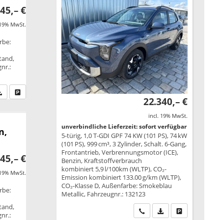
45,– €
 19% MwSt.
rbe:
tand,
nr.:
fen Sie an
PDF-Datei, Fahrzeugexposé drucken
Drucken, parken oder vergleichen
22.340,– €
incl. 19% MwSt.
unverbindliche Lieferzeit: sofort verfügbar
n,
5-türig, 1,0 T-GDI GPF 74 KW (101 PS), 74 kW
(101 PS), 999 cm³, 3 Zylinder, Schalt. 6-Gang,
Frontantrieb, Verbrennungsmotor (ICE),
45,– €
Benzin, Kraftstoffverbrauch
kombiniert 5,9 l/100km (WLTP), CO₂-
 19% MwSt.
Emission kombiniert 133.00 g/km (WLTP),
CO₂-Klasse D, Außenfarbe: Smokeblau
rbe:
Metallic, Fahrzeugnr.: 132123
tand,
Wir rufen Sie an
PDF-Datei, Fahrzeu
Drucken, park
nr.: