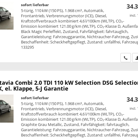
sofort lieferbar
34.3
5-türig, 110 kW (150 PS), 1.968 cm³, Automatik,
Frontantrieb, Verbrennungsmotor (ICE), Diesel,
incl.
Kraftstoffverbrauch kombiniert 4,6 l/100km (WLTP), CO₂-
Emission kombiniert 121.00 g/km (WLTP), CO₂-Klasse D, Außenfa
Black Magic Perleffekt, Zustand, Fahrfähigkeit: fahrtauglich,
Garantieleistung: Fahrzeuggarantie, Nichtraucher-Fahrzeug, Zus
Beschaffenheit: Scheckheftgepflegt, Zustand: unfallfrei, Fahrzeug
133295
Wir ru
tavia Combi
2.0 TDI 110 kW Selection DSG Selectio
, el. Klappe, 5-J Garantie
sofort lieferbar
34.3
5-türig, 110 kW (150 PS), 1.968 cm³, Automatik,
Frontantrieb, Verbrennungsmotor (ICE), Diesel,
incl.
Kraftstoffverbrauch kombiniert 4,6 l/100km (WLTP), CO₂-
Emission kombiniert 121.00 g/km (WLTP), CO₂-Klasse D, Außenfa
Graphite Grau Metallic, Zustand, Fahrfähigkeit: fahrtauglich,
Garantieleistung: Fahrzeuggarantie, Nichtraucher-Fahrzeug, Zus
Beschaffenheit: Scheckheftgepflegt, Zustand: unfallfrei, Fahrzeug