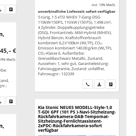
incl. 19% MwSt.
fen Sie an
PDF-Datei, Fahrzeugexposé drucken
Drucken, parken oder vergleichen
unverbindliche Lieferzeit: sofort verfügbar
5-türig, 1.5 eTSI MHEV 7-Gang-DSG-
110kW/150PS, 110 kW (150 PS), 1.498 cm³,
4 Zylinder, Doppelkupplungsgetriebe
(DSG), Frontantrieb, Mild-Hybrid (MHEV),
n,
Hybrid Benzin, Kraftstoffverbrauch
kombiniert 6,2 l/100km (WLTP), CO₂-
Emission kombiniert 140.00 g/km (WLTP),
45,– €
CO₂-Klasse E, Außenfarbe:
Grenadillaschwarz Metallic, Zustand,
 19% MwSt.
Aussehen: 1, sehr gut, Garantieleistung:
Fahrzeuggarantie, Zustand: unfallfrei,
rbe:
Fahrzeugnr.: 132339
tand,
Wir rufen Sie an
PDF-Datei, Fahrzeu
Drucken, park
nr.:
fen Sie an
PDF-Datei, Fahrzeugexposé drucken
Drucken, parken oder vergleichen
Kia Stonic
NEUES MODELL-Style-1,0
T-GDI GPF (101 PS )-Navi-Sitzheizung-
Rückfahrkamera-DAB-Tempomat-
Sitzheizung-Fernlichtassistent-
n,
2xPDC-Rückfahrkamera-sofort
verfügbar