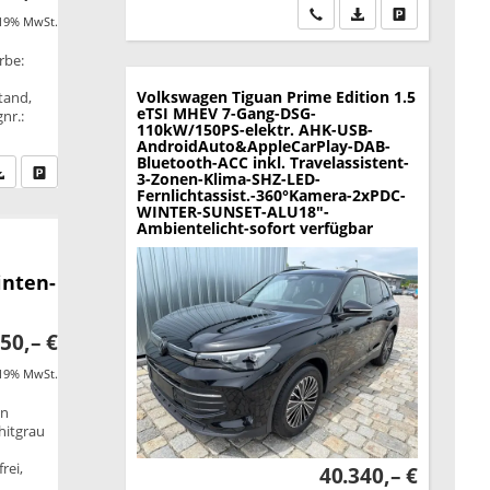
Wir rufen Sie an
PDF-Datei, Fahrzeu
Drucken, park
 19% MwSt.
rbe:
Volkswagen Tiguan
Prime Edition 1.5
tand,
eTSI MHEV 7-Gang-DSG-
nr.:
110kW/150PS-elektr. AHK-USB-
AndroidAuto&AppleCarPlay-DAB-
Bluetooth-ACC inkl. Travelassistent-
fen Sie an
PDF-Datei, Fahrzeugexposé drucken
Drucken, parken oder vergleichen
3-Zonen-Klima-SHZ-LED-
Fernlichtassist.-360°Kamera-2xPDC-
WINTER-SUNSET-ALU18"-
Ambientelicht-sofort verfügbar
inten-
50,– €
 19% MwSt.
on
hitgrau
rei,
40.340,– €