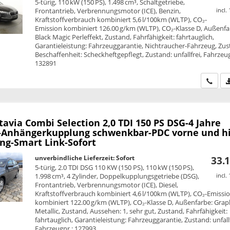
5-türig, 110 kW (150 PS), 1.498 cm³, Schaltgetriebe,
Frontantrieb, Verbrennungsmotor (ICE), Benzin,
incl.
Kraftstoffverbrauch kombiniert 5,6 l/100km (WLTP), CO₂-
Emission kombiniert 126.00 g/km (WLTP), CO₂-Klasse D, Außenfa
Black Magic Perleffekt, Zustand, Fahrfähigkeit: fahrtauglich,
Garantieleistung: Fahrzeuggarantie, Nichtraucher-Fahrzeug, Zus
Beschaffenheit: Scheckheftgepflegt, Zustand: unfallfrei, Fahrzeug
132891
Wir ru
tavia Combi
Selection 2,0 TDI 150 PS DSG-4 Jahre
-Anhängerkupplung schwenkbar-PDC vorne und h
ung-Smart Link-Sofort
unverbindliche Lieferzeit: Sofort
33.1
5-türig, 2.0 TDI DSG 110 KW (150 PS), 110 kW (150 PS),
1.998 cm³, 4 Zylinder, Doppelkupplungsgetriebe (DSG),
incl.
Frontantrieb, Verbrennungsmotor (ICE), Diesel,
Kraftstoffverbrauch kombiniert 4,6 l/100km (WLTP), CO₂-Emissi
kombiniert 122.00 g/km (WLTP), CO₂-Klasse D, Außenfarbe: Grap
Metallic, Zustand, Aussehen: 1, sehr gut, Zustand, Fahrfähigkeit:
fahrtauglich, Garantieleistung: Fahrzeuggarantie, Zustand: unfallf
Fahrzeugnr.: 127993