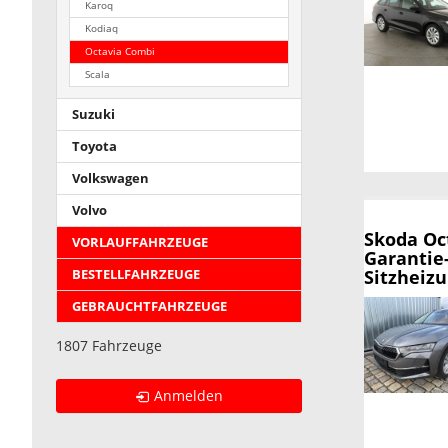
Karoq
Kodiaq
Octavia Combi
Scala
Suzuki
Toyota
Volkswagen
Volvo
Skoda Oc
VORLAUFFAHRZEUGE
Garantie
Sitzheiz
BESTELLFAHRZEUGE
GEBRAUCHTFAHRZEUGE
1807 Fahrzeuge
Anmelden