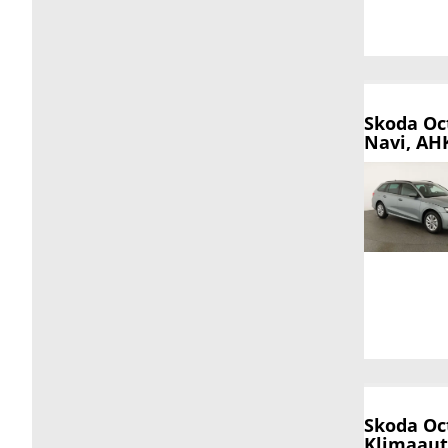
Skoda Oc
Navi, AHK
Skoda Oc
Klimaaut