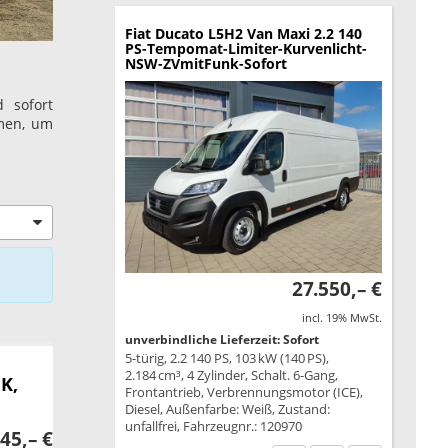
Fiat Ducato
L5H2 Van Maxi 2.2 140
PS-Tempomat-Limiter-Kurvenlicht-
NSW-ZVmitFunk-Sofort
 sofort
amen, um
27.550,– €
incl. 19% MwSt.
unverbindliche Lieferzeit: Sofort
5-türig, 2.2 140 PS, 103 kW (140 PS),
2.184 cm³, 4 Zylinder, Schalt. 6-Gang,
HK,
Frontantrieb, Verbrennungsmotor (ICE),
Diesel, Außenfarbe: Weiß, Zustand:
unfallfrei, Fahrzeugnr.: 120970
45,– €