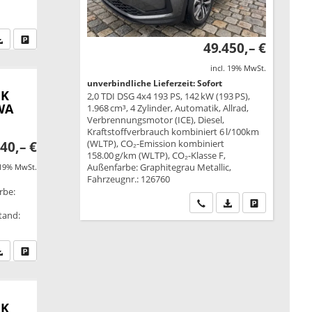
fen Sie an
PDF-Datei, Fahrzeugexposé drucken
Drucken, parken oder vergleichen
49.450,– €
incl. 19% MwSt.
unverbindliche Lieferzeit: Sofort
HK
2,0 TDI DSG 4x4 193 PS, 142 kW (193 PS),
WA
1.968 cm³, 4 Zylinder, Automatik, Allrad,
Verbrennungsmotor (ICE), Diesel,
Kraftstoffverbrauch kombiniert 6 l/100km
(WLTP), CO₂-Emission kombiniert
40,– €
158.00 g/km (WLTP), CO₂-Klasse F,
Außenfarbe: Graphitegrau Metallic,
 19% MwSt.
Fahrzeugnr.: 126760
rbe:
Wir rufen Sie an
PDF-Datei, Fahrzeu
Drucken, park
tand:
fen Sie an
PDF-Datei, Fahrzeugexposé drucken
Drucken, parken oder vergleichen
HK