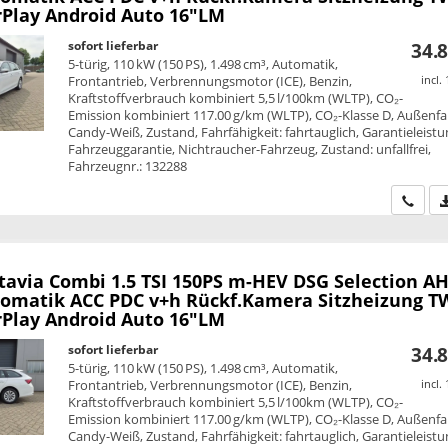
rPlay Android Auto 16"LM
sofort lieferbar
34.8
5-türig, 110 kW (150 PS), 1.498 cm³, Automatik,
Frontantrieb, Verbrennungsmotor (ICE), Benzin,
incl.
Kraftstoffverbrauch kombiniert 5,5 l/100km (WLTP), CO₂-
Emission kombiniert 117.00 g/km (WLTP), CO₂-Klasse D, Außenfa
Candy-Weiß, Zustand, Fahrfähigkeit: fahrtauglich, Garantieleistu
Fahrzeuggarantie, Nichtraucher-Fahrzeug, Zustand: unfallfrei,
Fahrzeugnr.: 132288
Wir ru
tavia Combi
1.5 TSI 150PS m-HEV DSG Selection A
omatik ACC PDC v+h Rückf.Kamera Sitzheizung T
rPlay Android Auto 16"LM
sofort lieferbar
34.8
5-türig, 110 kW (150 PS), 1.498 cm³, Automatik,
Frontantrieb, Verbrennungsmotor (ICE), Benzin,
incl.
Kraftstoffverbrauch kombiniert 5,5 l/100km (WLTP), CO₂-
Emission kombiniert 117.00 g/km (WLTP), CO₂-Klasse D, Außenfa
Candy-Weiß, Zustand, Fahrfähigkeit: fahrtauglich, Garantieleistu