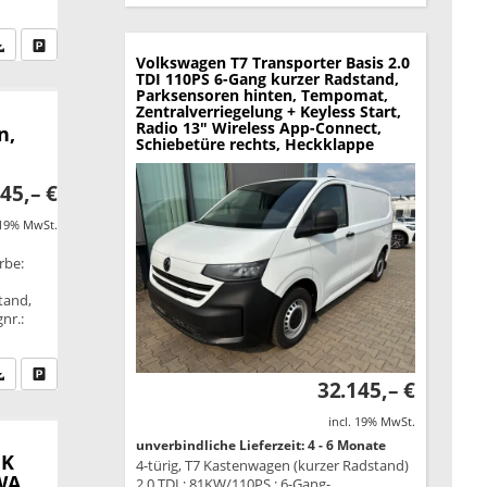
fen Sie an
PDF-Datei, Fahrzeugexposé drucken
Drucken, parken oder vergleichen
Volkswagen T7 Transporter
Basis 2.0
TDI 110PS 6-Gang kurzer Radstand,
Parksensoren hinten, Tempomat,
Zentralverriegelung + Keyless Start,
Radio 13" Wireless App-Connect,
n,
Schiebetüre rechts, Heckklappe
45,– €
 19% MwSt.
rbe:
tand,
nr.:
fen Sie an
PDF-Datei, Fahrzeugexposé drucken
Drucken, parken oder vergleichen
32.145,– €
incl. 19% MwSt.
unverbindliche Lieferzeit: 4 - 6 Monate
HK
4-türig, T7 Kastenwagen (kurzer Radstand)
WA
2.0 TDI ; 81KW/110PS ; 6-Gang-