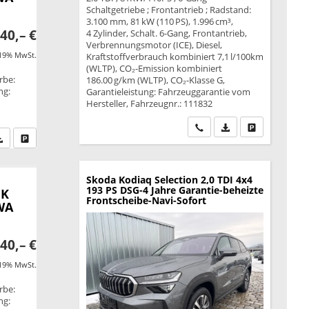
Schaltgetriebe ; Frontantrieb ; Radstand:
3.100 mm, 81 kW (110 PS), 1.996 cm³,
40,– €
4 Zylinder, Schalt. 6-Gang, Frontantrieb,
Verbrennungsmotor (ICE), Diesel,
 19% MwSt.
Kraftstoffverbrauch kombiniert 7,1 l/100km
(WLTP), CO₂-Emission kombiniert
rbe:
186.00 g/km (WLTP), CO₂-Klasse G,
ng:
Garantieleistung: Fahrzeuggarantie vom
Hersteller, Fahrzeugnr.: 111832
Wir rufen Sie an
PDF-Datei, Fahrzeu
Drucken, park
fen Sie an
PDF-Datei, Fahrzeugexposé drucken
Drucken, parken oder vergleichen
Skoda Kodiaq
Selection 2,0 TDI 4x4
193 PS DSG-4 Jahre Garantie-beheizte
HK
Frontscheibe-Navi-Sofort
WA
40,– €
 19% MwSt.
rbe:
ng: