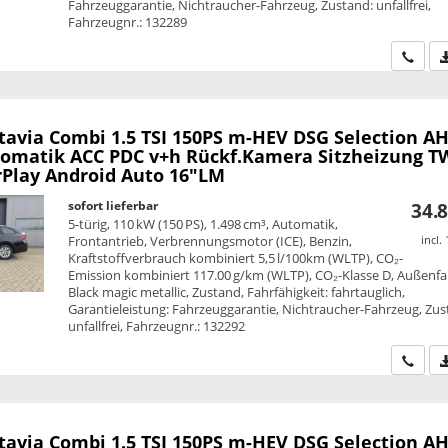
Fahrzeuggarantie, Nichtraucher-Fahrzeug, Zustand: unfallfrei,
Fahrzeugnr.: 132289
Wir ru
tavia Combi
1.5 TSI 150PS m-HEV DSG Selection A
omatik ACC PDC v+h Rückf.Kamera Sitzheizung T
rPlay Android Auto 16"LM
sofort lieferbar
34.8
5-türig, 110 kW (150 PS), 1.498 cm³, Automatik,
Frontantrieb, Verbrennungsmotor (ICE), Benzin,
incl.
Kraftstoffverbrauch kombiniert 5,5 l/100km (WLTP), CO₂-
Emission kombiniert 117.00 g/km (WLTP), CO₂-Klasse D, Außenfa
Black magic metallic, Zustand, Fahrfähigkeit: fahrtauglich,
Garantieleistung: Fahrzeuggarantie, Nichtraucher-Fahrzeug, Zus
unfallfrei, Fahrzeugnr.: 132292
Wir ru
tavia Combi
1.5 TSI 150PS m-HEV DSG Selection A