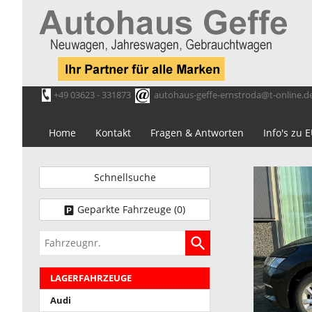
+49 03623 - 331873
autohaus-geffe-ernstroda@t-online.d
Home
Kontakt
Fragen & Antworten
Info's zu
Schnellsuche
Geparkte Fahrzeuge (
0
)
Fahrzeugnr.
LAGERFAHRZEUGE
Audi