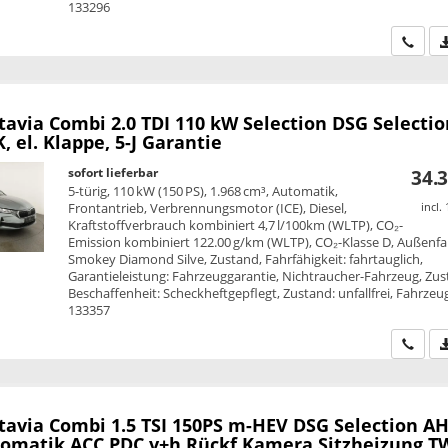
133296
Wir ru
tavia Combi
2.0 TDI 110 kW Selection DSG Selectio
, el. Klappe, 5-J Garantie
sofort lieferbar
34.3
5-türig, 110 kW (150 PS), 1.968 cm³, Automatik,
Frontantrieb, Verbrennungsmotor (ICE), Diesel,
incl.
Kraftstoffverbrauch kombiniert 4,7 l/100km (WLTP), CO₂-
Emission kombiniert 122.00 g/km (WLTP), CO₂-Klasse D, Außenfa
Smokey Diamond Silve, Zustand, Fahrfähigkeit: fahrtauglich,
Garantieleistung: Fahrzeuggarantie, Nichtraucher-Fahrzeug, Zus
Beschaffenheit: Scheckheftgepflegt, Zustand: unfallfrei, Fahrzeug
133357
Wir ru
tavia Combi
1.5 TSI 150PS m-HEV DSG Selection A
omatik ACC PDC v+h Rückf.Kamera Sitzheizung T