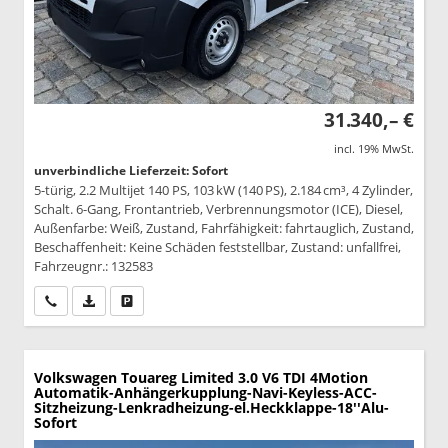
31.340,– €
incl. 19% MwSt.
unverbindliche Lieferzeit: Sofort
5-türig, 2.2 Multijet 140 PS, 103 kW (140 PS), 2.184 cm³, 4 Zylinder,
Schalt. 6-Gang, Frontantrieb, Verbrennungsmotor (ICE), Diesel,
Außenfarbe: Weiß, Zustand, Fahrfähigkeit: fahrtauglich, Zustand,
Beschaffenheit: Keine Schäden feststellbar, Zustand: unfallfrei,
Fahrzeugnr.: 132583
Wir rufen Sie an
PDF-Datei, Fahrzeugexposé drucken
Drucken, parken oder vergleichen
Volkswagen Touareg
Limited 3.0 V6 TDI 4Motion
Automatik-Anhängerkupplung-Navi-Keyless-ACC-
Sitzheizung-Lenkradheizung-el.Heckklappe-18''Alu-
Sofort