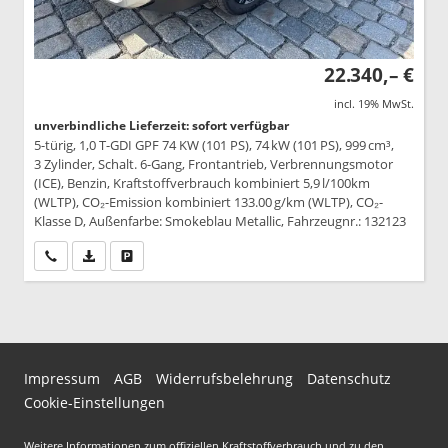
22.340,– €
incl. 19% MwSt.
unverbindliche Lieferzeit: sofort verfügbar
5-türig, 1,0 T-GDI GPF 74 KW (101 PS), 74 kW (101 PS), 999 cm³,
3 Zylinder, Schalt. 6-Gang, Frontantrieb, Verbrennungsmotor
(ICE), Benzin, Kraftstoffverbrauch kombiniert 5,9 l/100km
(WLTP), CO₂-Emission kombiniert 133.00 g/km (WLTP), CO₂-
Klasse D, Außenfarbe: Smokeblau Metallic, Fahrzeugnr.: 132123
Wir rufen Sie an
PDF-Datei, Fahrzeugexposé drucken
Drucken, parken oder vergleichen
Impressum
AGB
Widerrufsbelehrung
Datenschutz
Cookie-Einstellungen
Weitere Informationen zum offiziellen Kraftstoffverbrauch und zu den