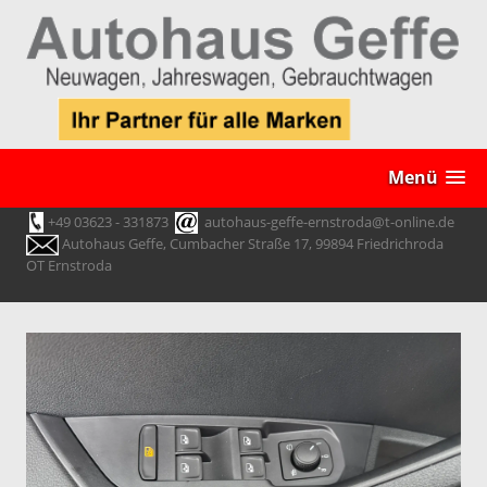
Menü
+49 03623 - 331873
autohaus-geffe-ernstroda@t-online.de
Autohaus Geffe, Cumbacher Straße 17, 99894 Friedrichroda
OT Ernstroda