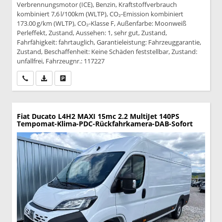
Verbrennungsmotor (ICE), Benzin, Kraftstoffverbrauch
kombiniert 7,6 l/100km (WLTP), CO₂-Emission kombiniert
173.00 g/km (WLTP), CO₂-Klasse F, Außenfarbe: Moonweiß
Perleffekt, Zustand, Aussehen: 1, sehr gut, Zustand,
Fahrfähigkeit: fahrtauglich, Garantieleistung: Fahrzeuggarantie,
Zustand, Beschaffenheit: Keine Schäden feststellbar, Zustand:
unfallfrei, Fahrzeugnr.: 117227
Wir rufen Sie an
PDF-Datei, Fahrzeugexposé drucken
Drucken, parken oder vergleichen
Fiat Ducato
L4H2 MAXI 15mc 2.2 MultiJet 140PS
Tempomat-Klima-PDC-Rückfahrkamera-DAB-Sofort