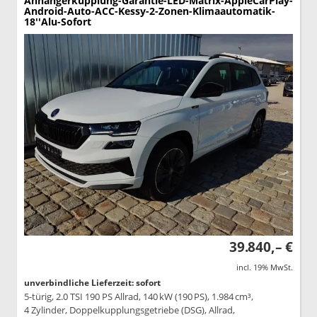
Anhängerkupplung-Garantie-LED-Matrix-AppleCarPlay-
Android-Auto-ACC-Kessy-2-Zonen-Klimaautomatik-
18''Alu-Sofort
39.840,– €
incl. 19% MwSt.
unverbindliche Lieferzeit: sofort
5-türig, 2.0 TSI 190 PS Allrad, 140 kW (190 PS), 1.984 cm³,
4 Zylinder, Doppelkupplungsgetriebe (DSG), Allrad,