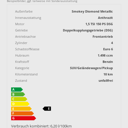
Beispielbilder, ggf. teilweise mit Sonderausstattung
Außenfarbe
Smokey Diomond Metallic
Innenausstattung
Anthrazit
Motor
1,5 TSI 150 PS DSG
Getriebe
Doppelkupplungsgetriebe (DSG)
Antriebsachse
Frontantrieb
Zylinder
4
Schadstoffklasse
Euro 6
Hubraum
1.498 ccm
Kraftstoff
Benzin
Kategorie
SUV/Geländewagen/Pickup
Kilometerstand
10 km
Zustand
unfallfrei
Verbrauch kombiniert:
6,20 l/100km