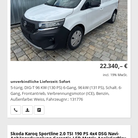
22.340,– €
incl. 19% MwSt.
unverbindliche Lieferzeit: Sofort
5-türig, DIG-T 96 KW (130 PS) 6-Gang, 96 kW (131 PS), Schalt. 6-
Gang, Frontantrieb, Verbrennungsmotor (ICE), Benzin,
Außenfarbe: Weiss, Fahrzeugnr.: 131776
Wir rufen Sie an
PDF-Datei, Fahrzeugexposé drucken
Drucken, parken oder vergleichen
Skoda Karoq
Sportline 2.0 TSI 190 PS 4x4 DSG Navi-