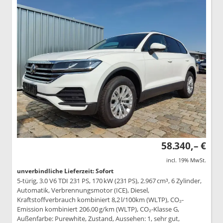
58.340,– €
incl. 19% MwSt.
unverbindliche Lieferzeit: Sofort
5-türig, 3.0 V6 TDI 231 PS, 170 kW (231 PS), 2.967 cm³, 6 Zylinder,
Automatik, Verbrennungsmotor (ICE), Diesel,
Kraftstoffverbrauch kombiniert 8,2 l/100km (WLTP), CO₂-
Emission kombiniert 206.00 g/km (WLTP), CO₂-Klasse G,
Außenfarbe: Purewhite, Zustand, Aussehen: 1, sehr gut,