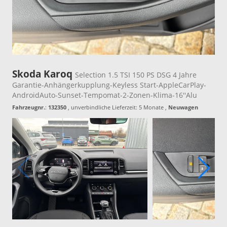
Skoda Karoq
Selection 1.5 TSI 150 PS DSG 4 Jahre
Garantie-Anhängerkupplung-Keyless Start-AppleCarPlay-
AndroidAuto-Sunset-Tempomat-2-Zonen-Klima-16''Alu
Fahrzeugnr.
:
132350
, unverbindliche Lieferzeit:
5 Monate
,
Neuwagen