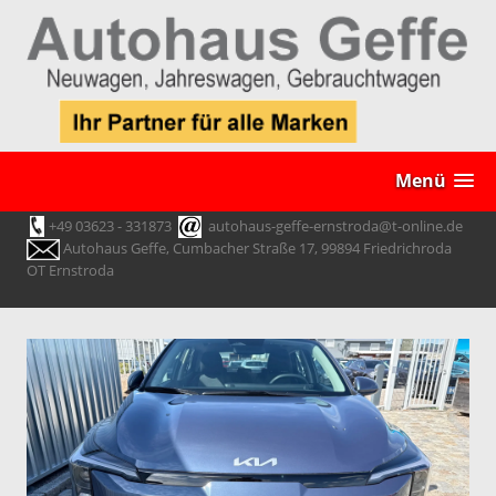
Menü
+49 03623 - 331873
autohaus-geffe-ernstroda@t-online.de
Autohaus Geffe, Cumbacher Straße 17, 99894 Friedrichroda
OT Ernstroda