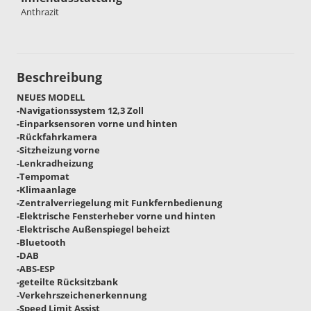
Anthrazit
Beschreibung
NEUES MODELL
-Navigationssystem 12,3 Zoll
-Einparksensoren vorne und hinten
-Rückfahrkamera
-Sitzheizung vorne
-Lenkradheizung
-Tempomat
-Klimaanlage
-Zentralverriegelung mit Funkfernbedienung
-Elektrische Fensterheber vorne und hinten
-Elektrische Außenspiegel beheizt
-Bluetooth
-DAB
-ABS-ESP
-geteilte Rücksitzbank
-Verkehrszeichenerkennung
-Speed Limit Assist