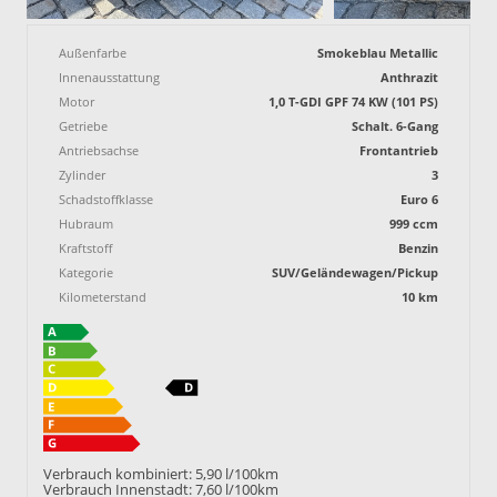
Außenfarbe
Smokeblau Metallic
Innenausstattung
Anthrazit
Motor
1,0 T-GDI GPF 74 KW (101 PS)
Getriebe
Schalt. 6-Gang
Antriebsachse
Frontantrieb
Zylinder
3
Schadstoffklasse
Euro 6
Hubraum
999 ccm
Kraftstoff
Benzin
Kategorie
SUV/Geländewagen/Pickup
Kilometerstand
10 km
Verbrauch kombiniert:
5,90 l/100km
Verbrauch Innenstadt:
7,60 l/100km