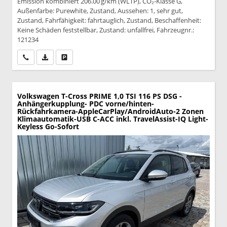
Emission kombiniert 206.00 g/km (WLTP), CO₂-Klasse G,
Außenfarbe: Purewhite, Zustand, Aussehen: 1, sehr gut,
Zustand, Fahrfähigkeit: fahrtauglich, Zustand, Beschaffenheit:
Keine Schäden feststellbar, Zustand: unfallfrei, Fahrzeugnr.:
121234
Wir rufen Sie an
PDF-Datei, Fahrzeugexposé drucken
Drucken, parken oder vergleichen
Volkswagen T-Cross
PRIME 1,0 TSI 116 PS DSG -
Anhängerkupplung- PDC vorne/hinten-
Rückfahrkamera-AppleCarPlay/AndroidAuto-2 Zonen
Klimaautomatik-USB C-ACC inkl. TravelAssist-IQ Light-
Keyless Go-Sofort