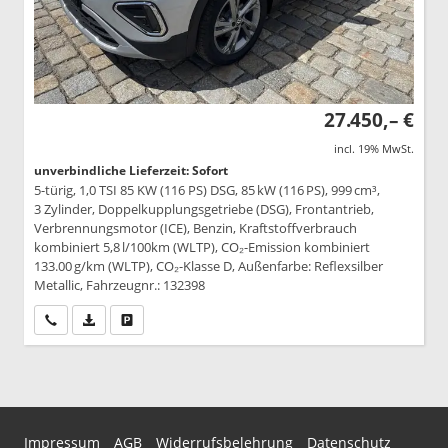
27.450,– €
incl. 19% MwSt.
unverbindliche Lieferzeit: Sofort
5-türig, 1,0 TSI 85 KW (116 PS) DSG, 85 kW (116 PS), 999 cm³,
3 Zylinder, Doppelkupplungsgetriebe (DSG), Frontantrieb,
Verbrennungsmotor (ICE), Benzin, Kraftstoffverbrauch
kombiniert 5,8 l/100km (WLTP), CO₂-Emission kombiniert
133.00 g/km (WLTP), CO₂-Klasse D, Außenfarbe: Reflexsilber
Metallic, Fahrzeugnr.: 132398
Wir rufen Sie an
PDF-Datei, Fahrzeugexposé drucken
Drucken, parken oder vergleichen
Impressum
AGB
Widerrufsbelehrung
Datenschutz