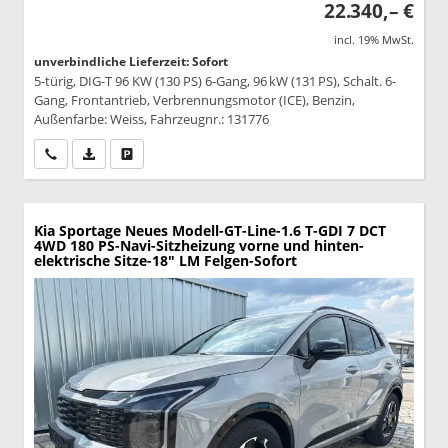
22.340,– €
incl. 19% MwSt.
unverbindliche Lieferzeit: Sofort
5-türig, DIG-T 96 KW (130 PS) 6-Gang, 96 kW (131 PS), Schalt. 6-
Gang, Frontantrieb, Verbrennungsmotor (ICE), Benzin,
Außenfarbe: Weiss, Fahrzeugnr.: 131776
Wir rufen Sie an
PDF-Datei, Fahrzeugexposé drucken
Drucken, parken oder vergleichen
Kia Sportage
Neues Modell-GT-Line-1.6 T-GDI 7 DCT
4WD 180 PS-Navi-Sitzheizung vorne und hinten-
elektrische Sitze-18" LM Felgen-Sofort