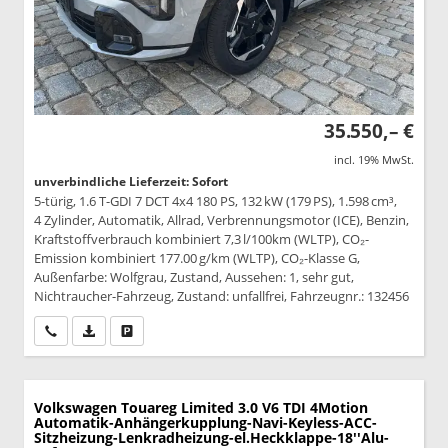
35.550,– €
incl. 19% MwSt.
unverbindliche Lieferzeit: Sofort
5-türig, 1.6 T-GDI 7 DCT 4x4 180 PS, 132 kW (179 PS), 1.598 cm³,
4 Zylinder, Automatik, Allrad, Verbrennungsmotor (ICE), Benzin,
Kraftstoffverbrauch kombiniert 7,3 l/100km (WLTP), CO₂-
Emission kombiniert 177.00 g/km (WLTP), CO₂-Klasse G,
Außenfarbe: Wolfgrau, Zustand, Aussehen: 1, sehr gut,
Nichtraucher-Fahrzeug, Zustand: unfallfrei, Fahrzeugnr.: 132456
Wir rufen Sie an
PDF-Datei, Fahrzeugexposé drucken
Drucken, parken oder vergleichen
Volkswagen Touareg
Limited 3.0 V6 TDI 4Motion
Automatik-Anhängerkupplung-Navi-Keyless-ACC-
Sitzheizung-Lenkradheizung-el.Heckklappe-18''Alu-