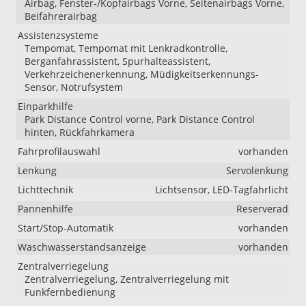
Airbag, Fenster-/Kopfairbags Vorne, Seitenairbags Vorne,
Beifahrerairbag
Assistenzsysteme
Tempomat, Tempomat mit Lenkradkontrolle,
Berganfahrassistent, Spurhalteassistent,
Verkehrzeichenerkennung, Müdigkeitserkennungs-
Sensor, Notrufsystem
Einparkhilfe
Park Distance Control vorne, Park Distance Control
hinten, Rückfahrkamera
Fahrprofilauswahl
vorhanden
Lenkung
Servolenkung
Lichttechnik
Lichtsensor, LED-Tagfahrlicht
Pannenhilfe
Reserverad
Start/Stop-Automatik
vorhanden
Waschwasserstandsanzeige
vorhanden
Zentralverriegelung
Zentralverriegelung, Zentralverriegelung mit
Funkfernbedienung