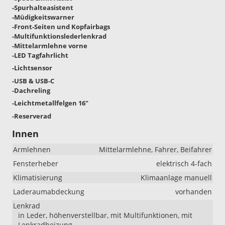
-Spurhalteasistent
-Müdigkeitswarner
-Front-Seiten und Kopfairbags
-Multifunktionslederlenkrad
-Mittelarmlehne vorne
-LED Tagfahrlicht
-Lichtsensor
-USB & USB-C
-Dachreling
-Leichtmetallfelgen 16"
-Reserverad
Innen
Armlehnen
Mittelarmlehne, Fahrer, Beifahrer
Fensterheber
elektrisch 4-fach
Klimatisierung
Klimaanlage manuell
Laderaumabdeckung
vorhanden
Lenkrad
in Leder, höhenverstellbar, mit Multifunktionen, mit
Lenkradheizung