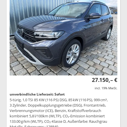
27.150,– €
incl. 19% MwSt.
unverbindliche Lieferzeit: Sofort
5-türig, 1,0 TSI 85 KW (116 PS) DSG, 85 kW (116 PS), 999 cm³,
3 Zylinder, Doppelkupplungsgetriebe (DSG), Frontantrieb,
Verbrennungsmotor (ICE), Benzin, Kraftstoffverbrauch
kombiniert 5,8 l/100km (WLTP), CO₂-Emission kombiniert
133.00 g/km (WLTP), CO₂-Klasse D, Außenfarbe: Rauchgrau
Metallic, Fahrzeugnr.: 128840