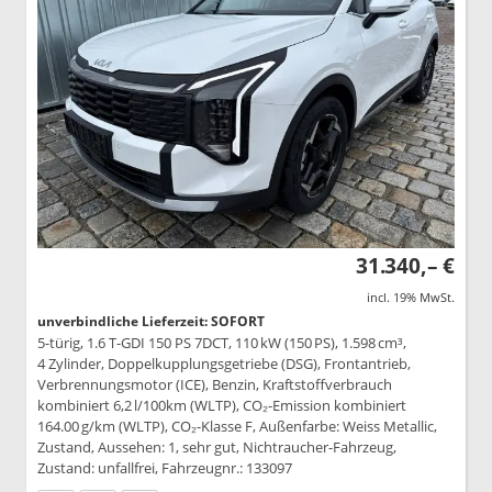
31.340,– €
incl. 19% MwSt.
unverbindliche Lieferzeit: SOFORT
5-türig, 1.6 T-GDI 150 PS 7DCT, 110 kW (150 PS), 1.598 cm³,
4 Zylinder, Doppelkupplungsgetriebe (DSG), Frontantrieb,
Verbrennungsmotor (ICE), Benzin, Kraftstoffverbrauch
kombiniert 6,2 l/100km (WLTP), CO₂-Emission kombiniert
164.00 g/km (WLTP), CO₂-Klasse F, Außenfarbe: Weiss Metallic,
Zustand, Aussehen: 1, sehr gut, Nichtraucher-Fahrzeug,
Zustand: unfallfrei, Fahrzeugnr.: 133097