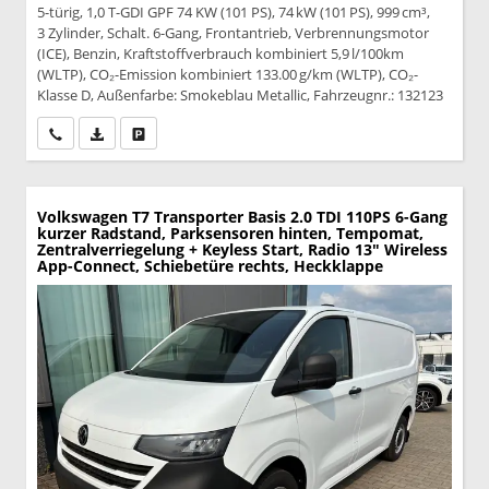
5-türig, 1,0 T-GDI GPF 74 KW (101 PS), 74 kW (101 PS), 999 cm³,
3 Zylinder, Schalt. 6-Gang, Frontantrieb, Verbrennungsmotor
(ICE), Benzin, Kraftstoffverbrauch kombiniert 5,9 l/100km
(WLTP), CO₂-Emission kombiniert 133.00 g/km (WLTP), CO₂-
Klasse D, Außenfarbe: Smokeblau Metallic, Fahrzeugnr.: 132123
Wir rufen Sie an
PDF-Datei, Fahrzeugexposé drucken
Drucken, parken oder vergleichen
Volkswagen T7 Transporter
Basis 2.0 TDI 110PS 6-Gang
kurzer Radstand, Parksensoren hinten, Tempomat,
Zentralverriegelung + Keyless Start, Radio 13" Wireless
App-Connect, Schiebetüre rechts, Heckklappe