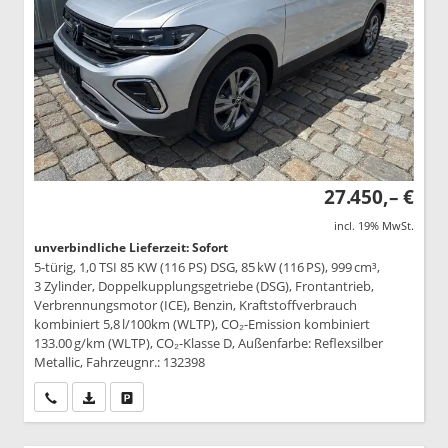
27.450,– €
incl. 19% MwSt.
unverbindliche Lieferzeit: Sofort
5-türig, 1,0 TSI 85 KW (116 PS) DSG, 85 kW (116 PS), 999 cm³,
3 Zylinder, Doppelkupplungsgetriebe (DSG), Frontantrieb,
Verbrennungsmotor (ICE), Benzin, Kraftstoffverbrauch
kombiniert 5,8 l/100km (WLTP), CO₂-Emission kombiniert
133.00 g/km (WLTP), CO₂-Klasse D, Außenfarbe: Reflexsilber
Metallic, Fahrzeugnr.: 132398
Wir rufen Sie an
PDF-Datei, Fahrzeugexposé drucken
Drucken, parken oder vergleichen