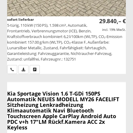
sofort lieferbar
29.840,– €
5-türig, 110 kW (150 PS), 1.598 cm³, Automatik,
incl. 19% MwSt.
Frontantrieb, Verbrennungsmotor (ICE), Benzin,
Kraftstoffverbrauch kombiniert 6,2 l/100km (WLTP), CO₂-Emission
kombiniert 157.00 g/km (WLTP), CO₂-Klasse F, Außenfarbe:
Lunarsilber Metallic, Zustand, Fahrfähigkeit: fahrtauglich,
Garantieleistung: Fahrzeuggarantie, Nichtraucher-Fahrzeug,
Zustand: unfallfrei, Fahrzeugnr.: 132751
Wir rufen Sie an
PDF-Datei, Fahrzeugexposé drucken
Drucken, parken oder vergleichen
Kia Sportage
Vision 1.6 T-GDi 150PS
Automatik NEUES MODELL MY26 FACELIFT
Sitzheizung Lenkradheizung
Klimaautomatik Navi Bluetooth
Touchscreen Apple CarPlay Android Auto
PDC v+h 17"LM Rückf.Kamera ACC 2x
Keyless