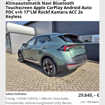
Klimaautomatik Navi Bluetooth
Touchscreen Apple CarPlay Android Auto
PDC v+h 17"LM Rückf.Kamera ACC 2x
Keyless
sofort lieferbar
29.840,– €
5-türig, 110 kW (150 PS), 1.598 cm³, Automatik,
incl. 19% MwSt.
Frontantrieb, Verbrennungsmotor (ICE), Benzin,