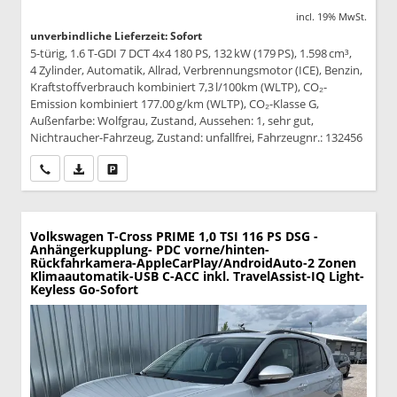
incl. 19% MwSt.
unverbindliche Lieferzeit: Sofort
5-türig, 1.6 T-GDI 7 DCT 4x4 180 PS, 132 kW (179 PS), 1.598 cm³,
4 Zylinder, Automatik, Allrad, Verbrennungsmotor (ICE), Benzin,
Kraftstoffverbrauch kombiniert 7,3 l/100km (WLTP), CO₂-
Emission kombiniert 177.00 g/km (WLTP), CO₂-Klasse G,
Außenfarbe: Wolfgrau, Zustand, Aussehen: 1, sehr gut,
Nichtraucher-Fahrzeug, Zustand: unfallfrei, Fahrzeugnr.: 132456
Wir rufen Sie an
PDF-Datei, Fahrzeugexposé drucken
Drucken, parken oder vergleichen
Volkswagen T-Cross
PRIME 1,0 TSI 116 PS DSG -
Anhängerkupplung- PDC vorne/hinten-
Rückfahrkamera-AppleCarPlay/AndroidAuto-2 Zonen
Klimaautomatik-USB C-ACC inkl. TravelAssist-IQ Light-
Keyless Go-Sofort