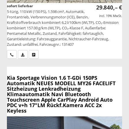
sofort lieferbar
29.840,– €
5-türig, 110 kW (150 PS), 1.598 cm³, Automatik,
incl. 19% MwSt.
Frontantrieb, Verbrennungsmotor (ICE), Benzin,
Kraftstoffverbrauch kombiniert 6,2 l/100km (WLTP), CO₂-Emission
kombiniert 157.00 g/km (WLTP), CO₂-Klasse F, Außenfarbe:
Pentametal Metallic, Zustand, Fahrfähigkeit: fahrtauglich,
Garantieleistung: Fahrzeuggarantie, Nichtraucher-Fahrzeug,
Zustand: unfallfrei, Fahrzeugnr.: 131407
Wir rufen Sie an
PDF-Datei, Fahrzeugexposé drucken
Drucken, parken oder vergleichen
Kia Sportage
Vision 1.6 T-GDi 150PS
Automatik NEUES MODELL MY26 FACELIFT
Sitzheizung Lenkradheizung
Klimaautomatik Navi Bluetooth
Touchscreen Apple CarPlay Android Auto
PDC v+h 17"LM Rückf.Kamera ACC 2x
Keyless