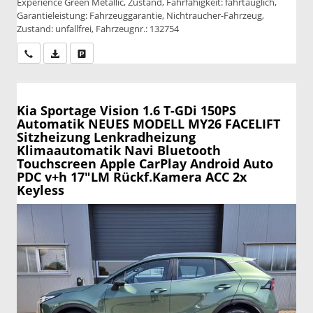
Experience Green Metallic, Zustand, Fahrfähigkeit: fahrtauglich,
Garantieleistung: Fahrzeuggarantie, Nichtraucher-Fahrzeug,
Zustand: unfallfrei, Fahrzeugnr.: 132754
Wir rufen Sie an
PDF-Datei, Fahrzeugexposé drucken
Drucken, parken oder vergleichen
Kia Sportage
Vision 1.6 T-GDi 150PS
Automatik NEUES MODELL MY26 FACELIFT
Sitzheizung Lenkradheizung
Klimaautomatik Navi Bluetooth
Touchscreen Apple CarPlay Android Auto
PDC v+h 17"LM Rückf.Kamera ACC 2x
Keyless