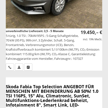
unverbindliche Lieferzeit: 3,5 - 5 Monate
19.450,– €
5-türig, 1.0 TSI ; 70kW/95PS ; 5-Gang-Schaltgetriebe,
incl. 19% MwSt.
70 kW (95 PS), 999 cm³, 3 Zylinder, Schalt. 5-Gang,
Frontantrieb, Verbrennungsmotor (ICE), Benzin,
Kraftstoffverbrauch kombiniert 5,1 l/100km (WLTP), CO₂-Emission
kombiniert 115.00 g/km (WLTP), CO₂-Klasse C, Garantieleistung:
Fahrzeuggarantie vom Hersteller, Fahrzeugnr.: 107327
Wir rufen Sie an
PDF-Datei, Fahrzeugexposé drucken
Drucken, parken oder vergleichen
Skoda Fabia
Top Selection ANGEBOT FÜR
MENSCHEN MIT BEHINDERUNG AB 50%! 1.0
TSI 116PS, 15" Alu, Climatronic, SunSet,
Multifunktions-Lederlenkrad beheizt,
Infotainment 8", Smart Link, LED-