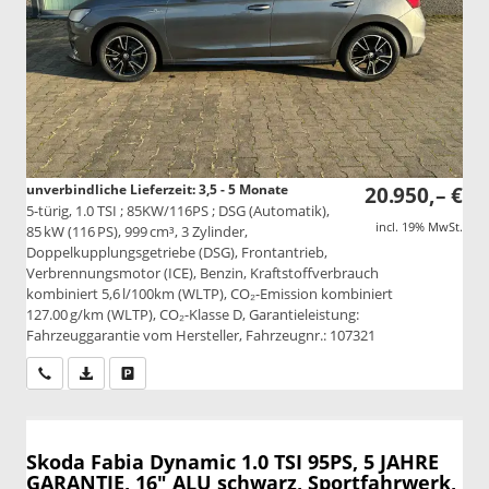
unverbindliche Lieferzeit: 3,5 - 5 Monate
20.950,– €
5-türig, 1.0 TSI ; 85KW/116PS ; DSG (Automatik),
incl. 19% MwSt.
85 kW (116 PS), 999 cm³, 3 Zylinder,
Doppelkupplungsgetriebe (DSG), Frontantrieb,
Verbrennungsmotor (ICE), Benzin, Kraftstoffverbrauch
kombiniert 5,6 l/100km (WLTP), CO₂-Emission kombiniert
127.00 g/km (WLTP), CO₂-Klasse D, Garantieleistung:
Fahrzeuggarantie vom Hersteller, Fahrzeugnr.: 107321
Wir rufen Sie an
PDF-Datei, Fahrzeugexposé drucken
Drucken, parken oder vergleichen
Skoda Fabia
Dynamic 1.0 TSI 95PS, 5 JAHRE
GARANTIE, 16" ALU schwarz, Sportfahrwerk,