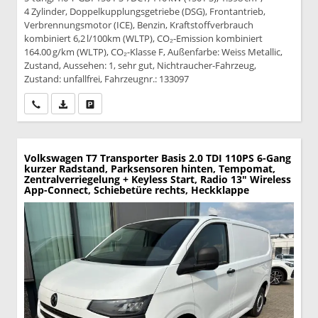
4 Zylinder, Doppelkupplungsgetriebe (DSG), Frontantrieb,
Verbrennungsmotor (ICE), Benzin, Kraftstoffverbrauch
kombiniert 6,2 l/100km (WLTP), CO₂-Emission kombiniert
164.00 g/km (WLTP), CO₂-Klasse F, Außenfarbe: Weiss Metallic,
Zustand, Aussehen: 1, sehr gut, Nichtraucher-Fahrzeug,
Zustand: unfallfrei, Fahrzeugnr.: 133097
Wir rufen Sie an
PDF-Datei, Fahrzeugexposé drucken
Drucken, parken oder vergleichen
Volkswagen T7 Transporter
Basis 2.0 TDI 110PS 6-Gang
kurzer Radstand, Parksensoren hinten, Tempomat,
Zentralverriegelung + Keyless Start, Radio 13" Wireless
App-Connect, Schiebetüre rechts, Heckklappe