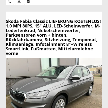
Wir rufen Sie an
PDF-Datei, Fahrzeugexposé drucken
Drucken, parken oder vergleichen
Skoda Fabia
Classic LIEFERUNG KOSTENLOS!
1.0 MPI 80PS, 15" ALU, LED-Scheinwerfer, M-
Lederlenkrad, Nebelscheinwerfer,
Parksensoren vorn + hinten,
Rückfahrkamera, Sitzheizung, Tempomat,
Klimaanlage, Infotainment 8"+Wireless
SmartLink, Fußmatten, Mittelarmlehne
vorne