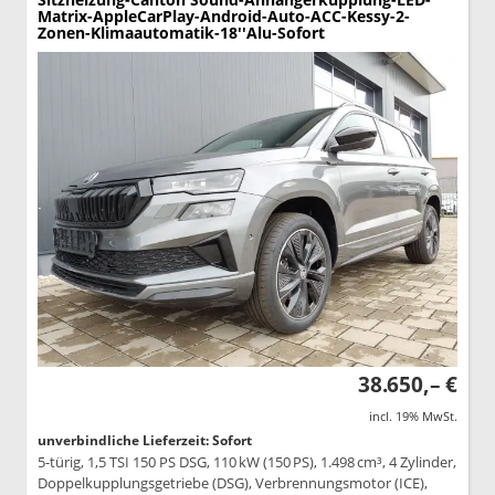
Matrix-AppleCarPlay-Android-Auto-ACC-Kessy-2-
Zonen-Klimaautomatik-18''Alu-Sofort
38.650,– €
incl. 19% MwSt.
unverbindliche Lieferzeit: Sofort
5-türig, 1,5 TSI 150 PS DSG, 110 kW (150 PS), 1.498 cm³, 4 Zylinder,
Doppelkupplungsgetriebe (DSG), Verbrennungsmotor (ICE),