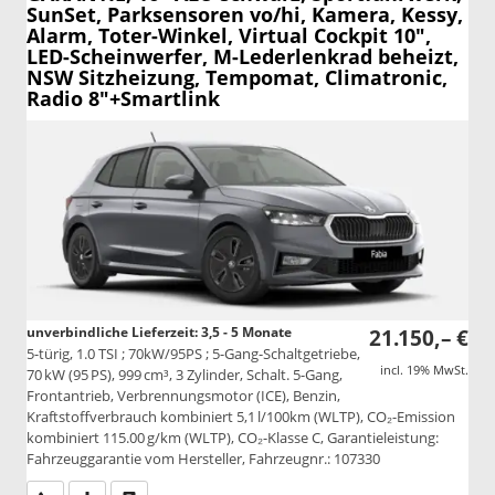
SunSet, Parksensoren vo/hi, Kamera, Kessy,
Alarm, Toter-Winkel, Virtual Cockpit 10",
LED-Scheinwerfer, M-Lederlenkrad beheizt,
NSW Sitzheizung, Tempomat, Climatronic,
Radio 8"+Smartlink
unverbindliche Lieferzeit: 3,5 - 5 Monate
21.150,– €
5-türig, 1.0 TSI ; 70kW/95PS ; 5-Gang-Schaltgetriebe,
incl. 19% MwSt.
70 kW (95 PS), 999 cm³, 3 Zylinder, Schalt. 5-Gang,
Frontantrieb, Verbrennungsmotor (ICE), Benzin,
Kraftstoffverbrauch kombiniert 5,1 l/100km (WLTP), CO₂-Emission
kombiniert 115.00 g/km (WLTP), CO₂-Klasse C, Garantieleistung:
Fahrzeuggarantie vom Hersteller, Fahrzeugnr.: 107330