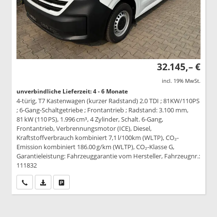
32.145,– €
incl. 19% MwSt.
unverbindliche Lieferzeit: 4 - 6 Monate
4-türig, T7 Kastenwagen (kurzer Radstand) 2.0 TDI ; 81KW/110PS
; 6-Gang-Schaltgetriebe ; Frontantrieb ; Radstand: 3.100 mm,
81 kW (110 PS), 1.996 cm³, 4 Zylinder, Schalt. 6-Gang,
Frontantrieb, Verbrennungsmotor (ICE), Diesel,
Kraftstoffverbrauch kombiniert 7,1 l/100km (WLTP), CO₂-
Emission kombiniert 186.00 g/km (WLTP), CO₂-Klasse G,
Garantieleistung: Fahrzeuggarantie vom Hersteller, Fahrzeugnr.:
111832
Wir rufen Sie an
PDF-Datei, Fahrzeugexposé drucken
Drucken, parken oder vergleichen