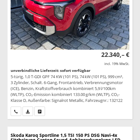
22.340,– €
incl. 19% MwSt.
unverbindliche Lieferzeit: sofort verfügbar
5-türig, 1,0 T-GDI GPF 74 KW (101 PS), 74 kW (101 PS), 999 cm³,
3 Zylinder, Schalt. 6-Gang, Frontantrieb, Verbrennungsmotor
(ICE), Benzin, Kraftstoffverbrauch kombiniert 5,9 l/100km
(WLTP), CO₂-Emission kombiniert 133.00 g/km (WLTP), CO₂-
Klasse D, Außenfarbe: Signalrot Metallic, Fahrzeugnr.: 132122
Wir rufen Sie an
PDF-Datei, Fahrzeugexposé drucken
Drucken, parken oder vergleichen
Skoda Karoq
Sportline 1,5 TSI 150 PS DSG Navi-4x
Sitzheizung-Canton Sound-Anhängerkupplung-LED-