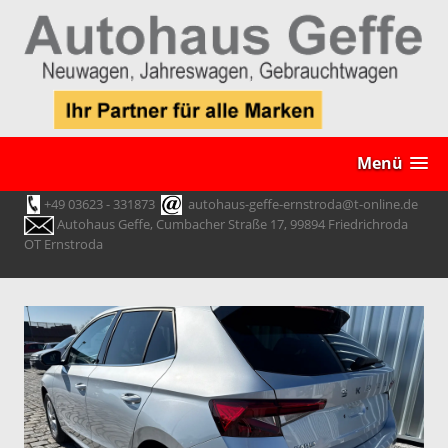
Menü
+49 03623 - 331873
autohaus-geffe-ernstroda@t-online.de
Autohaus Geffe, Cumbacher Straße 17, 99894 Friedrichroda
OT Ernstroda