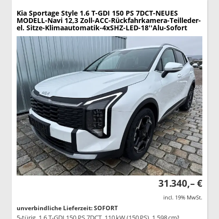
Kia Sportage
Style 1.6 T-GDI 150 PS 7DCT-NEUES
MODELL-Navi 12,3 Zoll-ACC-Rückfahrkamera-Teilleder-
el. Sitze-Klimaautomatik-4xSHZ-LED-18''Alu-Sofort
31.340,– €
incl. 19% MwSt.
unverbindliche Lieferzeit: SOFORT
5-türig, 1.6 T-GDI 150 PS 7DCT, 110 kW (150 PS), 1.598 cm³,