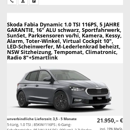
Wir rufen Sie an
PDF-Datei, Fahrzeugexposé drucken
Drucken, parken oder vergleichen
Skoda Fabia
Dynamic 1.0 TSI 116PS, 5 JAHRE
GARANTIE, 16" ALU schwarz, Sportfahrwerk,
SunSet, Parksensoren vo/hi, Kamera, Kessy,
Alarm, Toter-Winkel, Virtual Cockpit 10",
LED-Scheinwerfer, M-Lederlenkrad beheizt,
NSW Sitzheizung, Tempomat, Climatronic,
Radio 8"+Smartlink
unverbindliche Lieferzeit: 3,5 - 5 Monate
21.950,– €
5-türig, 1.0 TSI ; 85KW/116PS ; 6-Gang-
incl. 19% MwSt.