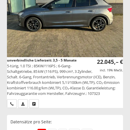
unverbindliche Lieferzeit: 3,5 - 5 Monate
22.045,– €
5-türig, 1.0 TSI ; 85KW/116PS ; 6-Gang-
incl. 19% MwSt.
Schaltgetriebe, 85 kW (116 PS), 999 cm³, 3 Zylinder,
Schalt. 6-Gang, Frontantrieb, Verbrennungsmotor (ICE), Benzin,
Kraftstoffverbrauch kombiniert 5,1 l/100km (WLTP), CO₂-Emission
kombiniert 116.00 g/km (WLTP), CO₂-Klasse D, Garantieleistung:
Fahrzeuggarantie vom Hersteller, Fahrzeugnr.: 107323
Wir rufen Sie an
PDF-Datei, Fahrzeugexposé drucken
Drucken, parken oder vergleichen
Datensätze pro Seite: