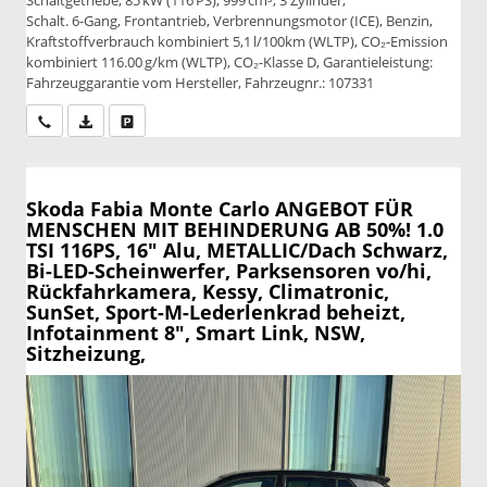
Schaltgetriebe, 85 kW (116 PS), 999 cm³, 3 Zylinder,
Schalt. 6-Gang, Frontantrieb, Verbrennungsmotor (ICE), Benzin,
Kraftstoffverbrauch kombiniert 5,1 l/100km (WLTP), CO₂-Emission
kombiniert 116.00 g/km (WLTP), CO₂-Klasse D, Garantieleistung:
Fahrzeuggarantie vom Hersteller, Fahrzeugnr.: 107331
Wir rufen Sie an
PDF-Datei, Fahrzeugexposé drucken
Drucken, parken oder vergleichen
Skoda Fabia
Monte Carlo ANGEBOT FÜR
MENSCHEN MIT BEHINDERUNG AB 50%! 1.0
TSI 116PS, 16" Alu, METALLIC/Dach Schwarz,
Bi-LED-Scheinwerfer, Parksensoren vo/hi,
Rückfahrkamera, Kessy, Climatronic,
SunSet, Sport-M-Lederlenkrad beheizt,
Infotainment 8", Smart Link, NSW,
Sitzheizung,