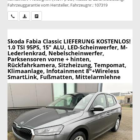
Fahrzeuggarantie vom Hersteller, Fahrzeugnr.: 107319
Wir rufen Sie an
PDF-Datei, Fahrzeugexposé drucken
Drucken, parken oder vergleichen
Skoda Fabia
Classic LIEFERUNG KOSTENLOS!
1.0 TSI 95PS, 15" ALU, LED-Scheinwerfer, M-
Lederlenkrad, Nebelscheinwerfer,
Parksensoren vorne + hinten,
Rückfahrkamera, Sitzheizung, Tempomat,
Klimaanlage, Infotainment 8"+Wireless
SmartLink, Fußmatten, Mittelarmlehne