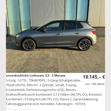
unverbindliche Lieferzeit: 3,5 - 5 Monate
18.145,– €
5-türig, 1.0 TSI ; 70kW/95PS ; 5-Gang-Schaltgetriebe,
incl. 19% MwSt.
70 kW (95 PS), 999 cm³, 3 Zylinder, Schalt. 5-Gang,
Frontantrieb, Verbrennungsmotor (ICE), Benzin,
Kraftstoffverbrauch kombiniert 5,1 l/100km (WLTP), CO₂-Emission
kombiniert 115.00 g/km (WLTP), CO₂-Klasse C, Garantieleistung:
Fahrzeuggarantie vom Hersteller, Fahrzeugnr.: 107318