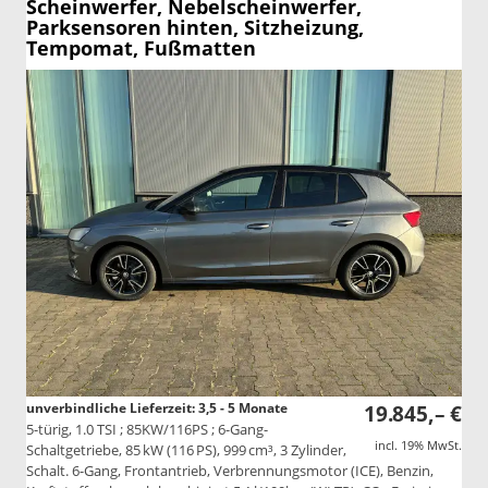
Scheinwerfer, Nebelscheinwerfer,
Parksensoren hinten, Sitzheizung,
Tempomat, Fußmatten
unverbindliche Lieferzeit: 3,5 - 5 Monate
19.845,– €
5-türig, 1.0 TSI ; 85KW/116PS ; 6-Gang-
incl. 19% MwSt.
Schaltgetriebe, 85 kW (116 PS), 999 cm³, 3 Zylinder,
Schalt. 6-Gang, Frontantrieb, Verbrennungsmotor (ICE), Benzin,