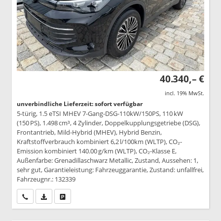
40.340,– €
incl. 19% MwSt.
unverbindliche Lieferzeit: sofort verfügbar
5-türig, 1.5 eTSI MHEV 7-Gang-DSG-110kW/150PS, 110 kW
(150 PS), 1.498 cm³, 4 Zylinder, Doppelkupplungsgetriebe (DSG),
Frontantrieb, Mild-Hybrid (MHEV), Hybrid Benzin,
Kraftstoffverbrauch kombiniert 6,2 l/100km (WLTP), CO₂-
Emission kombiniert 140.00 g/km (WLTP), CO₂-Klasse E,
Außenfarbe: Grenadillaschwarz Metallic, Zustand, Aussehen: 1,
sehr gut, Garantieleistung: Fahrzeuggarantie, Zustand: unfallfrei,
Fahrzeugnr.: 132339
Wir rufen Sie an
PDF-Datei, Fahrzeugexposé drucken
Drucken, parken oder vergleichen