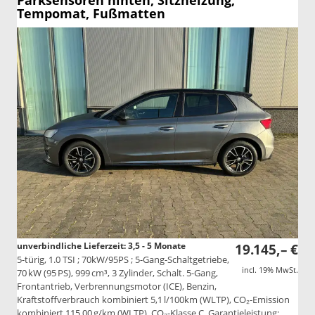
Tempomat, Fußmatten
unverbindliche Lieferzeit: 3,5 - 5 Monate
19.145,– €
5-türig, 1.0 TSI ; 70kW/95PS ; 5-Gang-Schaltgetriebe,
incl. 19% MwSt.
70 kW (95 PS), 999 cm³, 3 Zylinder, Schalt. 5-Gang,
Frontantrieb, Verbrennungsmotor (ICE), Benzin,
Kraftstoffverbrauch kombiniert 5,1 l/100km (WLTP), CO₂-Emission
kombiniert 115.00 g/km (WLTP), CO₂-Klasse C, Garantieleistung: