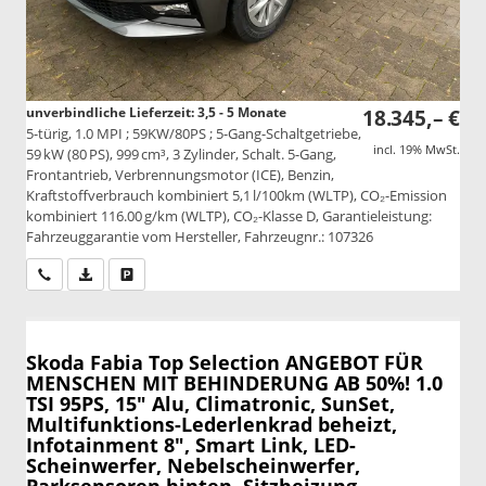
unverbindliche Lieferzeit: 3,5 - 5 Monate
18.345,– €
5-türig, 1.0 MPI ; 59KW/80PS ; 5-Gang-Schaltgetriebe,
incl. 19% MwSt.
59 kW (80 PS), 999 cm³, 3 Zylinder, Schalt. 5-Gang,
Frontantrieb, Verbrennungsmotor (ICE), Benzin,
Kraftstoffverbrauch kombiniert 5,1 l/100km (WLTP), CO₂-Emission
kombiniert 116.00 g/km (WLTP), CO₂-Klasse D, Garantieleistung:
Fahrzeuggarantie vom Hersteller, Fahrzeugnr.: 107326
Wir rufen Sie an
PDF-Datei, Fahrzeugexposé drucken
Drucken, parken oder vergleichen
Skoda Fabia
Top Selection ANGEBOT FÜR
MENSCHEN MIT BEHINDERUNG AB 50%! 1.0
TSI 95PS, 15" Alu, Climatronic, SunSet,
Multifunktions-Lederlenkrad beheizt,
Infotainment 8", Smart Link, LED-
Scheinwerfer, Nebelscheinwerfer,
Parksensoren hinten, Sitzheizung,