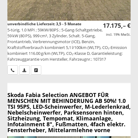
unverbindliche Lieferzeit: 3,5 - 5 Monate
17.175,– €
5-türig, 1.0 MPI ; 59KW/80PS ; 5-Gang-Schaltgetriebe,
incl. 19% MwSt.
59 kW (80 PS), 999 cm³, 3 Zylinder, Schalt. 5-Gang,
Frontantrieb, Verbrennungsmotor (ICE), Benzin,
Kraftstoffverbrauch kombiniert 5,1 l/100km (WLTP), CO₂-Emission
kombiniert 116.00 g/km (WLTP), CO₂-Klasse D, Garantieleistung:
Fahrzeuggarantie vom Hersteller, Fahrzeugnr.: 107317
Wir rufen Sie an
PDF-Datei, Fahrzeugexposé drucken
Drucken, parken oder vergleichen
Skoda Fabia
Selection ANGEBOT FÜR
MENSCHEN MIT BEHINDERUNG AB 50%! 1.0
TSI 95PS, LED-Scheinwerfer, M-Lederlenkrad,
Nebelscheinwerfer, Parksensoren hinten,
Sitzheizung, Tempomat, Klimaanlage,
Infotainment 8", Fußmatten, 4fach elektr.
Fensterheber, Mittelarmlehne vorne