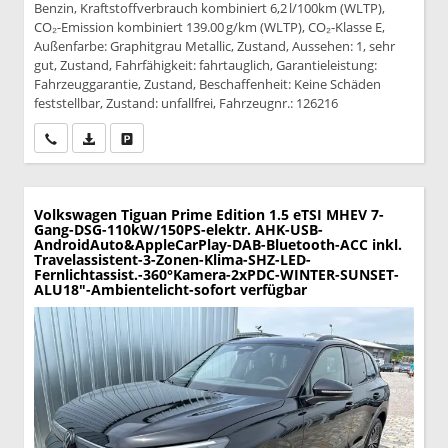
Benzin, Kraftstoffverbrauch kombiniert 6,2 l/100km (WLTP),
CO₂-Emission kombiniert 139.00 g/km (WLTP), CO₂-Klasse E,
Außenfarbe: Graphitgrau Metallic, Zustand, Aussehen: 1, sehr
gut, Zustand, Fahrfähigkeit: fahrtauglich, Garantieleistung:
Fahrzeuggarantie, Zustand, Beschaffenheit: Keine Schäden
feststellbar, Zustand: unfallfrei, Fahrzeugnr.: 126216
Wir rufen Sie an
PDF-Datei, Fahrzeugexposé drucken
Drucken, parken oder vergleichen
Volkswagen Tiguan
Prime Edition 1.5 eTSI MHEV 7-
Gang-DSG-110kW/150PS-elektr. AHK-USB-
AndroidAuto&AppleCarPlay-DAB-Bluetooth-ACC inkl.
Travelassistent-3-Zonen-Klima-SHZ-LED-
Fernlichtassist.-360°Kamera-2xPDC-WINTER-SUNSET-
ALU18"-Ambientelicht-sofort verfügbar