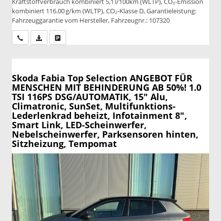
Kraftstoffverbrauch kombiniert 5,1 l/100km (WLTP), CO₂-Emission
kombiniert 116.00 g/km (WLTP), CO₂-Klasse D, Garantieleistung:
Fahrzeuggarantie vom Hersteller, Fahrzeugnr.: 107320
Wir rufen Sie an
PDF-Datei, Fahrzeugexposé drucken
Drucken, parken oder vergleichen
Skoda Fabia
Top Selection ANGEBOT FÜR
MENSCHEN MIT BEHINDERUNG AB 50%! 1.0
TSI 116PS DSG/AUTOMATIK, 15" Alu,
Climatronic, SunSet, Multifunktions-
Lederlenkrad beheizt, Infotainment 8",
Smart Link, LED-Scheinwerfer,
Nebelscheinwerfer, Parksensoren hinten,
Sitzheizung, Tempomat