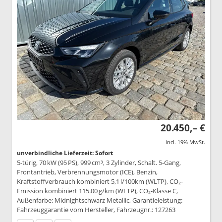
20.450,– €
incl. 19% MwSt.
unverbindliche Lieferzeit: Sofort
5-türig, 70 kW (95 PS), 999 cm³, 3 Zylinder, Schalt. 5-Gang,
Frontantrieb, Verbrennungsmotor (ICE), Benzin,
Kraftstoffverbrauch kombiniert 5,1 l/100km (WLTP), CO₂-
Emission kombiniert 115.00 g/km (WLTP), CO₂-Klasse C,
Außenfarbe: Midnightschwarz Metallic, Garantieleistung:
Fahrzeuggarantie vom Hersteller, Fahrzeugnr.: 127263