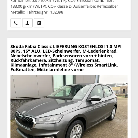
kombiniert 5,8 l/100km (WLTP), CO₂-Emission kombiniert
133.00 g/km (WLTP), CO₂-Klasse D, Außenfarbe: Reflexsilber
Metallic, Fahrzeugnr.: 132398
Wir rufen Sie an
PDF-Datei, Fahrzeugexposé drucken
Drucken, parken oder vergleichen
Skoda Fabia
Classic LIEFERUNG KOSTENLOS! 1.0 MPI
80PS, 15" ALU, LED-Scheinwerfer, M-Lederlenkrad,
Nebelscheinwerfer, Parksensoren vorn + hinten,
Rückfahrkamera, Sitzheizung, Tempomat,
Klimaanlage, Infotainment 8"+Wireless SmartLink,
Fußmatten, Mittelarmlehne vorne