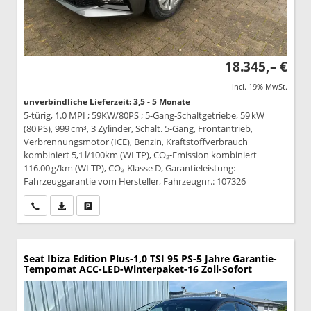
18.345,– €
incl. 19% MwSt.
unverbindliche Lieferzeit: 3,5 - 5 Monate
5-türig, 1.0 MPI ; 59KW/80PS ; 5-Gang-Schaltgetriebe, 59 kW
(80 PS), 999 cm³, 3 Zylinder, Schalt. 5-Gang, Frontantrieb,
Verbrennungsmotor (ICE), Benzin, Kraftstoffverbrauch
kombiniert 5,1 l/100km (WLTP), CO₂-Emission kombiniert
116.00 g/km (WLTP), CO₂-Klasse D, Garantieleistung:
Fahrzeuggarantie vom Hersteller, Fahrzeugnr.: 107326
Wir rufen Sie an
PDF-Datei, Fahrzeugexposé drucken
Drucken, parken oder vergleichen
Seat Ibiza
Edition Plus-1,0 TSI 95 PS-5 Jahre Garantie-
Tempomat ACC-LED-Winterpaket-16 Zoll-Sofort