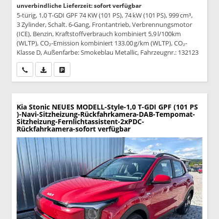
unverbindliche Lieferzeit: sofort verfügbar
5-türig, 1,0 T-GDI GPF 74 KW (101 PS), 74 kW (101 PS), 999 cm³,
3 Zylinder, Schalt. 6-Gang, Frontantrieb, Verbrennungsmotor
(ICE), Benzin, Kraftstoffverbrauch kombiniert 5,9 l/100km
(WLTP), CO₂-Emission kombiniert 133.00 g/km (WLTP), CO₂-
Klasse D, Außenfarbe: Smokeblau Metallic, Fahrzeugnr.: 132123
Wir rufen Sie an
PDF-Datei, Fahrzeugexposé drucken
Drucken, parken oder vergleichen
Kia Stonic
NEUES MODELL-Style-1,0 T-GDI GPF (101 PS
)-Navi-Sitzheizung-Rückfahrkamera-DAB-Tempomat-
Sitzheizung-Fernlichtassistent-2xPDC-
Rückfahrkamera-sofort verfügbar