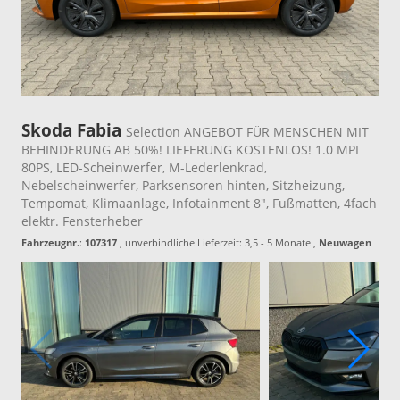
Skoda Fabia
Selection ANGEBOT FÜR MENSCHEN MIT
BEHINDERUNG AB 50%! LIEFERUNG KOSTENLOS! 1.0 MPI
80PS, LED-Scheinwerfer, M-Lederlenkrad,
Nebelscheinwerfer, Parksensoren hinten, Sitzheizung,
Tempomat, Klimaanlage, Infotainment 8", Fußmatten, 4fach
elektr. Fensterheber
Fahrzeugnr.
:
107317
, unverbindliche Lieferzeit: 3,5 - 5 Monate ,
Neuwagen