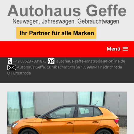
Menü
+49 03623 - 331873
autohaus-geffe-ernstroda@t-online.de
Autohaus Geffe, Cumbacher Straße 17, 99894 Friedrichroda
OT Ernstroda