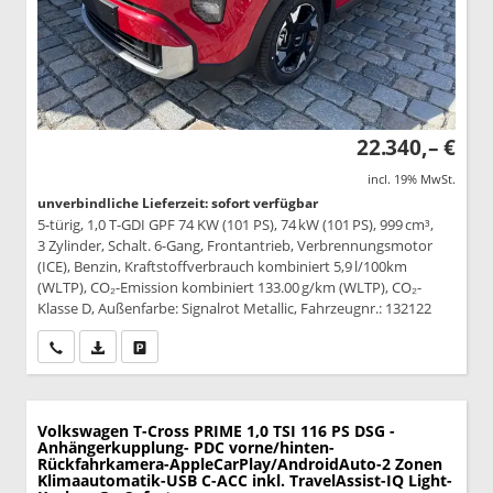
22.340,– €
incl. 19% MwSt.
unverbindliche Lieferzeit: sofort verfügbar
5-türig, 1,0 T-GDI GPF 74 KW (101 PS), 74 kW (101 PS), 999 cm³,
3 Zylinder, Schalt. 6-Gang, Frontantrieb, Verbrennungsmotor
(ICE), Benzin, Kraftstoffverbrauch kombiniert 5,9 l/100km
(WLTP), CO₂-Emission kombiniert 133.00 g/km (WLTP), CO₂-
Klasse D, Außenfarbe: Signalrot Metallic, Fahrzeugnr.: 132122
Wir rufen Sie an
PDF-Datei, Fahrzeugexposé drucken
Drucken, parken oder vergleichen
Volkswagen T-Cross
PRIME 1,0 TSI 116 PS DSG -
Anhängerkupplung- PDC vorne/hinten-
Rückfahrkamera-AppleCarPlay/AndroidAuto-2 Zonen
Klimaautomatik-USB C-ACC inkl. TravelAssist-IQ Light-