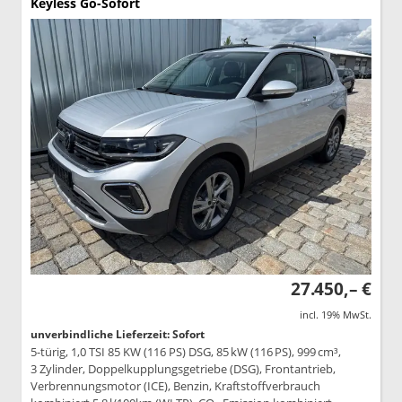
Keyless Go-Sofort
27.450,– €
incl. 19% MwSt.
unverbindliche Lieferzeit: Sofort
5-türig, 1,0 TSI 85 KW (116 PS) DSG, 85 kW (116 PS), 999 cm³,
3 Zylinder, Doppelkupplungsgetriebe (DSG), Frontantrieb,
Verbrennungsmotor (ICE), Benzin, Kraftstoffverbrauch