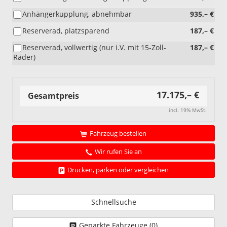
Anhängerkupplung, abnehmbar
935,– €
Reserverad, platzsparend
187,– €
Reserverad, vollwertig (nur i.V. mit 15-Zoll-
187,– €
Räder)
17.175,– €
Gesamtpreis
incl. 19% MwSt.
Fahrzeug bestellen
Wir rufen Sie an
Drucken, parken oder vergleichen
Schnellsuche
Geparkte Fahrzeuge (
0
)