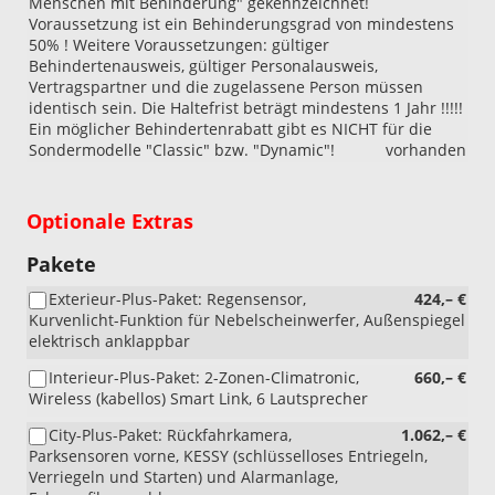
Menschen mit Behinderung" gekennzeichnet!
Voraussetzung ist ein Behinderungsgrad von mindestens
50% ! Weitere Voraussetzungen: gültiger
Behindertenausweis, gültiger Personalausweis,
Vertragspartner und die zugelassene Person müssen
identisch sein. Die Haltefrist beträgt mindestens 1 Jahr !!!!!
Ein möglicher Behindertenrabatt gibt es NICHT für die
Sondermodelle "Classic" bzw. "Dynamic"!
vorhanden
Optionale Extras
Pakete
Exterieur-Plus-Paket: Regensensor,
424,– €
Kurvenlicht-Funktion für Nebelscheinwerfer, Außenspiegel
elektrisch anklappbar
Interieur-Plus-Paket: 2-Zonen-Climatronic,
660,– €
Wireless (kabellos) Smart Link, 6 Lautsprecher
City-Plus-Paket: Rückfahrkamera,
1.062,– €
Parksensoren vorne, KESSY (schlüsselloses Entriegeln,
Verriegeln und Starten) und Alarmanlage,