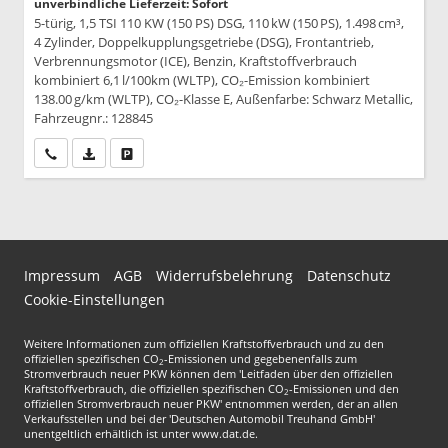
unverbindliche Lieferzeit: Sofort
5-türig, 1,5 TSI 110 KW (150 PS) DSG, 110 kW (150 PS), 1.498 cm³,
4 Zylinder, Doppelkupplungsgetriebe (DSG), Frontantrieb,
Verbrennungsmotor (ICE), Benzin, Kraftstoffverbrauch
kombiniert 6,1 l/100km (WLTP), CO₂-Emission kombiniert
138.00 g/km (WLTP), CO₂-Klasse E, Außenfarbe: Schwarz Metallic,
Fahrzeugnr.: 128845
Wir rufen Sie an
PDF-Datei, Fahrzeugexposé drucken
Drucken, parken oder vergleichen
Impressum
AGB
Widerrufsbelehrung
Datenschutz
Cookie-Einstellungen
Weitere Informationen zum offiziellen Kraftstoffverbrauch und zu den
offiziellen spezifischen CO
-Emissionen und gegebenenfalls zum
2
Stromverbrauch neuer PKW können dem 'Leitfaden über den offiziellen
Kraftstoffverbrauch, die offiziellen spezifischen CO
-Emissionen und den
2
offiziellen Stromverbrauch neuer PKW' entnommen werden, der an allen
Verkaufsstellen und bei der 'Deutschen Automobil Treuhand GmbH'
unentgeltlich erhältlich ist unter www.dat.de.