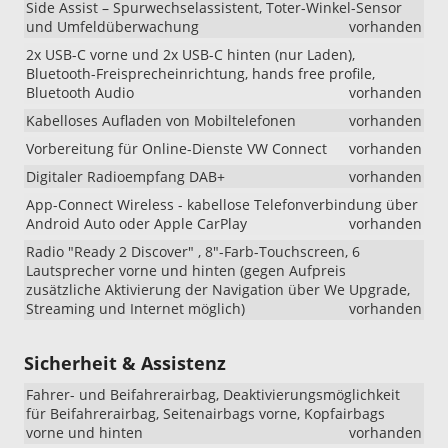
Vorlauffahr
Side Assist – Spurwechselassistent, Toter-Winkel-Sensor
kann
und Umfeldüberwachung
vorhanden
es
2x USB-C vorne und 2x USB-C hinten (nur Laden),
weiterhin
Bluetooth-Freisprecheinrichtung, hands free profile,
vorkommen,
Bluetooth Audio
vorhanden
dass
das
Kabelloses Aufladen von Mobiltelefonen
vorhanden
Fahrzeug
Vorbereitung für Online-Dienste VW Connect
vorhanden
mit
den
Digitaler Radioempfang DAB+
vorhanden
18-
App-Connect Wireless - kabellose Telefonverbindung über
Zoll-
Android Auto oder Apple CarPlay
vorhanden
Leichtmetal
„Misano“
Radio "Ready 2 Discover" , 8"-Farb-Touchscreen, 6
ausgeliefert
Lautsprecher vorne und hinten (gegen Aufpreis
wird.
zusätzliche Aktivierung der Navigation über We Upgrade,
Wir
Streaming und Internet möglich)
vorhanden
bitten
um
Sicherheit & Assistenz
Kenntnisn
!!!
Fahrer- und Beifahrerairbag, Deaktivierungsmöglichkeit
für Beifahrerairbag, Seitenairbags vorne, Kopfairbags
vorne und hinten
vorhanden