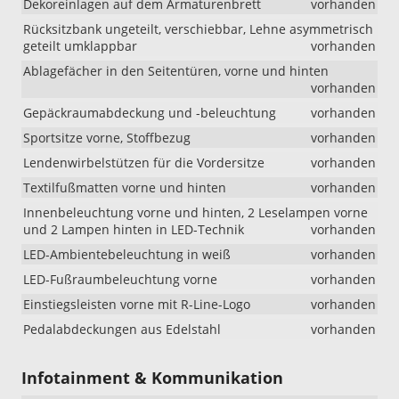
Dekoreinlagen auf dem Armaturenbrett
vorhanden
18-
Rücksitzbank ungeteilt, verschiebbar, Lehne asymmetrisch
Zoll-
geteilt umklappbar
vorhanden
Leichtmetal
geändert.
Ablagefächer in den Seitentüren, vorne und hinten
Ab
vorhanden
sofort
Gepäckraumabdeckung und -beleuchtung
vorhanden
umfasst
diese
Sportsitze vorne, Stoffbezug
vorhanden
Ausstattung
Lendenwirbelstützen für die Vordersitze
vorhanden
die
18-
Textilfußmatten vorne und hinten
vorhanden
Zoll-
Innenbeleuchtung vorne und hinten, 2 Leselampen vorne
Leichtmetal
und 2 Lampen hinten in LED-Technik
vorhanden
„York“
anstelle
LED-Ambientebeleuchtung in weiß
vorhanden
der
LED-Fußraumbeleuchtung vorne
vorhanden
bisher
vorgesehen
Einstiegsleisten vorne mit R-Line-Logo
vorhanden
Felgen
Pedalabdeckungen aus Edelstahl
vorhanden
„Misano“.
Bei
Lager-
Infotainment & Kommunikation
und