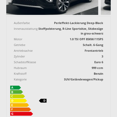
Außenfarbe
Perleffekt-Lackierung Deep-Black
Innenausstattung
Stoffpolsterung, R-Line Sportsitze, Sitzbezüge
in grau-schwarz
Motor
1.0 TSI OPF 85KW/115PS
Getriebe
Schalt. 6-Gang
Antriebsachse
Frontantrieb
Zylinder
3
Schadstoffklasse
Euro 6
Hubraum
999 ccm
Kraftstoff
Benzin
Kategorie
SUV/Geländewagen/Pickup