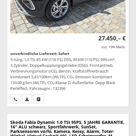
27.450,– €
incl. 19% MwSt.
unverbindliche Lieferzeit: Sofort
5-türig, 1,0 TSI 85 KW (116 PS) DSG, 85 kW (116 PS), 999 cm³,
3 Zylinder, Doppelkupplungsgetriebe (DSG), Frontantrieb,
Verbrennungsmotor (ICE), Benzin, Kraftstoffverbrauch
kombiniert 5,8 l/100km (WLTP), CO₂-Emission kombiniert
133.00 g/km (WLTP), CO₂-Klasse D, Außenfarbe: Depp Black
Perleffect, Fahrzeugnr.: 132396
Wir rufen Sie an
PDF-Datei, Fahrzeugexposé drucken
Drucken, parken oder vergleichen
Skoda Fabia
Dynamic 1.0 TSI 95PS, 5 JAHRE GARANTIE,
16" ALU schwarz, Sportfahrwerk, SunSet,
Parksensoren vo/hi, Kamera, Kessy, Alarm, Toter-
Winkel, Virtual Cockpit 10", LED-Scheinwerfer, M-