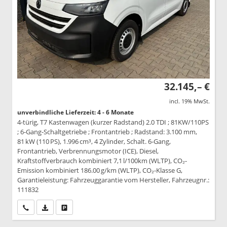
32.145,– €
incl. 19% MwSt.
unverbindliche Lieferzeit: 4 - 6 Monate
4-türig, T7 Kastenwagen (kurzer Radstand) 2.0 TDI ; 81KW/110PS
; 6-Gang-Schaltgetriebe ; Frontantrieb ; Radstand: 3.100 mm,
81 kW (110 PS), 1.996 cm³, 4 Zylinder, Schalt. 6-Gang,
Frontantrieb, Verbrennungsmotor (ICE), Diesel,
Kraftstoffverbrauch kombiniert 7,1 l/100km (WLTP), CO₂-
Emission kombiniert 186.00 g/km (WLTP), CO₂-Klasse G,
Garantieleistung: Fahrzeuggarantie vom Hersteller, Fahrzeugnr.:
111832
Wir rufen Sie an
PDF-Datei, Fahrzeugexposé drucken
Drucken, parken oder vergleichen