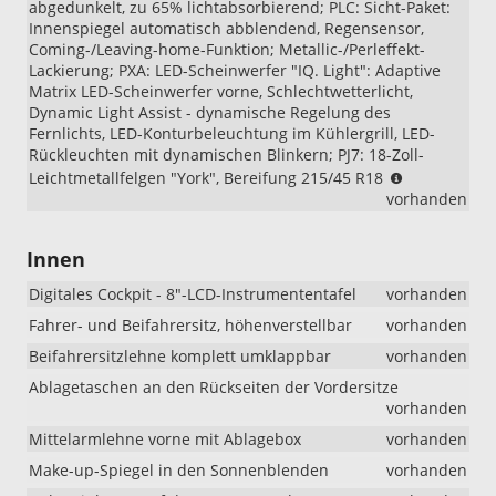
abgedunkelt, zu 65% lichtabsorbierend; PLC: Sicht-Paket:
Innenspiegel automatisch abblendend, Regensensor,
Coming-/Leaving-home-Funktion; Metallic-/Perleffekt-
Lackierung; PXA: LED-Scheinwerfer "IQ. Light": Adaptive
Matrix LED-Scheinwerfer vorne, Schlechtwetterlicht,
Dynamic Light Assist - dynamische Regelung des
Fernlichts, LED-Konturbeleuchtung im Kühlergrill, LED-
Rückleuchten mit dynamischen Blinkern; PJ7: 18-Zoll-
Wichtiger
Leichtmetallfelgen "York", Bereifung 215/45 R18
Hinweis
vorhanden
zur
Ausstattung
Innen
„R-
Line
Digitales Cockpit - 8"-LCD-Instrumententafel
vorhanden
Limited“:
Beim
Fahrer- und Beifahrersitz, höhenverstellbar
vorhanden
VW
Beifahrersitzlehne komplett umklappbar
vorhanden
T-
Cross
Ablagetaschen an den Rückseiten der Vordersitze
„R-
vorhanden
Line
Mittelarmlehne vorne mit Ablagebox
vorhanden
Limited“
Make-up-Spiegel in den Sonnenblenden
vorhanden
wurden
die