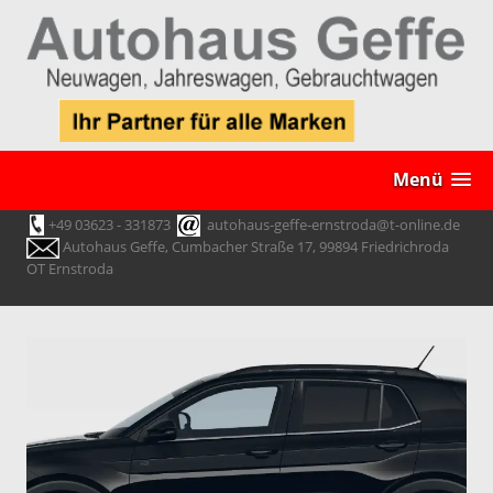
Menü
+49 03623 - 331873
autohaus-geffe-ernstroda@t-online.de
Autohaus Geffe, Cumbacher Straße 17, 99894 Friedrichroda
OT Ernstroda