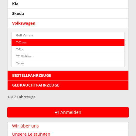
Kia
„Misano“
ausgelief
Skoda
wird.
Wir
Volkswagen
bitten
um
Golf Variant
Kenntni
T-Cross
!!!
T-Roc
T7 Multivan
Taigo
BESTELLFAHRZEUGE
GEBRAUCHTFAHRZEUGE
1817 Fahrzeuge
Anmelden
Wir über uns
Unsere Leistungen