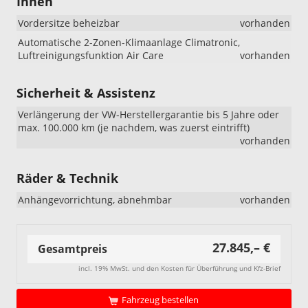
Innen
„R-
Line
Vordersitze beheizbar
vorhanden
Limited“:
Beim
Automatische 2-Zonen-Klimaanlage Climatronic,
VW
Luftreinigungsfunktion Air Care
vorhanden
T-
Cross
Sicherheit & Assistenz
„R-
Line
Verlängerung der VW-Herstellergarantie bis 5 Jahre oder
Limited“
max. 100.000 km (je nachdem, was zuerst eintrifft)
wurden
vorhanden
die
18-
Zoll-
Räder & Technik
Leichtme
geändert
Anhängevorrichtung, abnehmbar
vorhanden
Ab
sofort
umfasst
27.845,– €
Gesamtpreis
diese
Ausstatt
incl. 19% MwSt. und den Kosten für Überführung und Kfz-Brief
die
18-
Fahrzeug bestellen
Zoll-