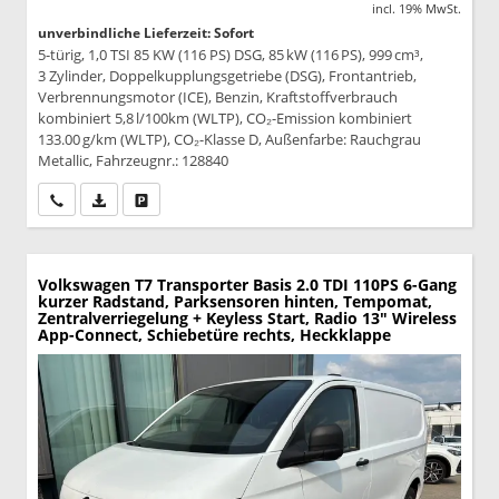
incl. 19% MwSt.
unverbindliche Lieferzeit: Sofort
5-türig, 1,0 TSI 85 KW (116 PS) DSG, 85 kW (116 PS), 999 cm³,
3 Zylinder, Doppelkupplungsgetriebe (DSG), Frontantrieb,
Verbrennungsmotor (ICE), Benzin, Kraftstoffverbrauch
kombiniert 5,8 l/100km (WLTP), CO₂-Emission kombiniert
133.00 g/km (WLTP), CO₂-Klasse D, Außenfarbe: Rauchgrau
Metallic, Fahrzeugnr.: 128840
Wir rufen Sie an
PDF-Datei, Fahrzeugexposé drucken
Drucken, parken oder vergleichen
Volkswagen T7 Transporter
Basis 2.0 TDI 110PS 6-Gang
kurzer Radstand, Parksensoren hinten, Tempomat,
Zentralverriegelung + Keyless Start, Radio 13" Wireless
App-Connect, Schiebetüre rechts, Heckklappe