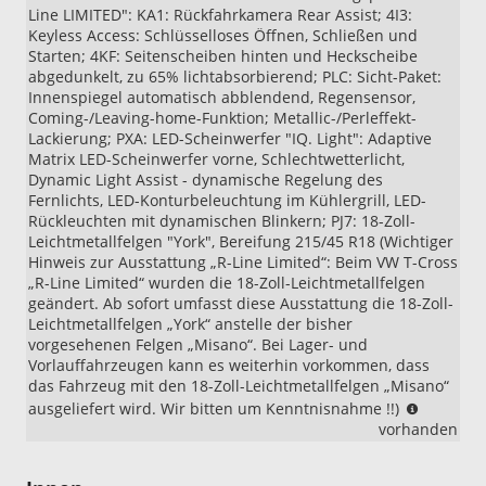
Line LIMITED": KA1: Rückfahrkamera Rear Assist; 4I3:
Keyless Access: Schlüsselloses Öffnen, Schließen und
Starten; 4KF: Seitenscheiben hinten und Heckscheibe
abgedunkelt, zu 65% lichtabsorbierend; PLC: Sicht-Paket:
Innenspiegel automatisch abblendend, Regensensor,
Coming-/Leaving-home-Funktion; Metallic-/Perleffekt-
Lackierung; PXA: LED-Scheinwerfer "IQ. Light": Adaptive
Matrix LED-Scheinwerfer vorne, Schlechtwetterlicht,
Dynamic Light Assist - dynamische Regelung des
Fernlichts, LED-Konturbeleuchtung im Kühlergrill, LED-
Rückleuchten mit dynamischen Blinkern; PJ7: 18-Zoll-
Leichtmetallfelgen "York", Bereifung 215/45 R18 (Wichtiger
Hinweis zur Ausstattung „R-Line Limited“: Beim VW T-Cross
„R-Line Limited“ wurden die 18-Zoll-Leichtmetallfelgen
geändert. Ab sofort umfasst diese Ausstattung die 18-Zoll-
Leichtmetallfelgen „York“ anstelle der bisher
vorgesehenen Felgen „Misano“. Bei Lager- und
Vorlauffahrzeugen kann es weiterhin vorkommen, dass
das Fahrzeug mit den 18-Zoll-Leichtmetallfelgen „Misano“
Wichtige
ausgeliefert wird. Wir bitten um Kenntnisnahme !!)
Hinweis
vorhanden
zur
Ausstatt