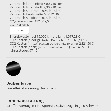
Verbrauch kombiniert:
5,80 l/100km
Verbrauch Innenstadt:
7,30 l/100km
Verbrauch Stadtrand:
5,50 l/100km
Verbrauch Landstraße:
5,00 l/100km
Verbrauch Autobahn:
6,20 l/100km
CO
-Emissionen:
132,00 g/km
2
CO
-Klasse:
D
2
Download
Energiekosten bei 15.000 km pro Jahr:
1.517,28 €
CO2 Kosten (niedrig)
:
1.188,- €
(Kosten Durchschnitt 10 Jahre)
CO2 Kosten (mittel)
:
2.821,50 €
(Kosten Durchschnitt 10 Jahre)
CO2 Kosten (hoch)
:
4.356,- €
(Kosten Durchschnitt 10 Jahre)
Jahressteuer:
97,- €
Außenfarbe
Perleffekt-Lackierung Deep-Black
Innenausstattung
Stoffpolsterung, R-Line Sportsitze, Sitzbezüge in grau-schwarz