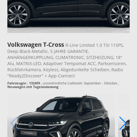
Volkswagen T-Cross
R-Line Limited 1.0 TSI 115PS,
Deep-Black-Metallic, 5 JAHRE GARANTIE,
ANHÄNGERKUPPLUNG, CLIMATRONIC, SITZHEIZUNG, 18"
Alu, MATRIX-LED, Adaptiver Tempomat ACC, Parksensoren,
Rückfahrkamera, Keyless, Abgedunkelte Scheiben, Radio
"Ready2Discover" + App-Connect
Fahrzeugnr.
:
132459
, unverbindliche Lieferzeit: September - Oktober ,
Neuwagen mit Tageszulassung