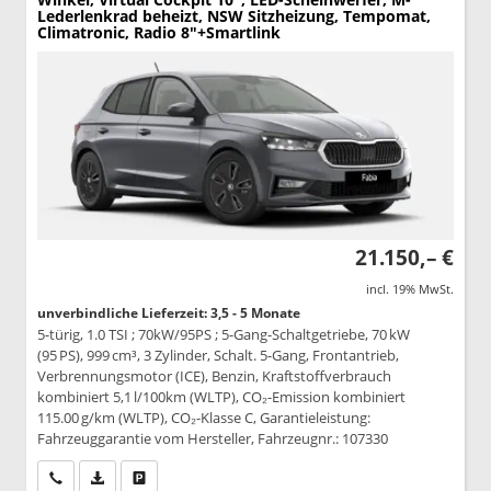
Lederlenkrad beheizt, NSW Sitzheizung, Tempomat,
Climatronic, Radio 8"+Smartlink
21.150,– €
incl. 19% MwSt.
unverbindliche Lieferzeit: 3,5 - 5 Monate
5-türig, 1.0 TSI ; 70kW/95PS ; 5-Gang-Schaltgetriebe, 70 kW
(95 PS), 999 cm³, 3 Zylinder, Schalt. 5-Gang, Frontantrieb,
Verbrennungsmotor (ICE), Benzin, Kraftstoffverbrauch
kombiniert 5,1 l/100km (WLTP), CO₂-Emission kombiniert
115.00 g/km (WLTP), CO₂-Klasse C, Garantieleistung:
Fahrzeuggarantie vom Hersteller, Fahrzeugnr.: 107330
Wir rufen Sie an
PDF-Datei, Fahrzeugexposé drucken
Drucken, parken oder vergleichen