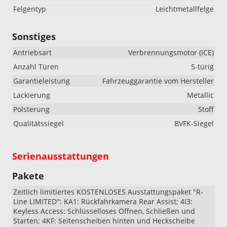
Felgentyp
Leichtmetallfelge
Sonstiges
Antriebsart
Verbrennungsmotor (ICE)
Anzahl Türen
5-türig
Garantieleistung
Fahrzeuggarantie vom Hersteller
Lackierung
Metallic
Polsterung
Stoff
Qualitätssiegel
BVFK-Siegel
Serienausstattungen
Pakete
Zeitlich limitiertes KOSTENLOSES Ausstattungspaket "R-
Line LIMITED": KA1: Rückfahrkamera Rear Assist; 4I3:
Keyless Access: Schlüsselloses Öffnen, Schließen und
Starten; 4KF: Seitenscheiben hinten und Heckscheibe