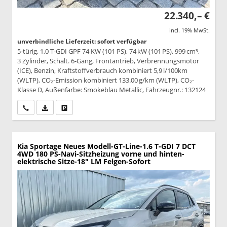
22.340,– €
incl. 19% MwSt.
unverbindliche Lieferzeit: sofort verfügbar
5-türig, 1,0 T-GDI GPF 74 KW (101 PS), 74 kW (101 PS), 999 cm³,
3 Zylinder, Schalt. 6-Gang, Frontantrieb, Verbrennungsmotor
(ICE), Benzin, Kraftstoffverbrauch kombiniert 5,9 l/100km
(WLTP), CO₂-Emission kombiniert 133.00 g/km (WLTP), CO₂-
Klasse D, Außenfarbe: Smokeblau Metallic, Fahrzeugnr.: 132124
Wir rufen Sie an
PDF-Datei, Fahrzeugexposé drucken
Drucken, parken oder vergleichen
Kia Sportage
Neues Modell-GT-Line-1.6 T-GDI 7 DCT
4WD 180 PS-Navi-Sitzheizung vorne und hinten-
elektrische Sitze-18" LM Felgen-Sofort