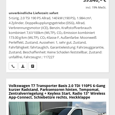
39.840,– €
incl. 19% MwSt.
unverbindliche Lieferzeit: sofort
5-türig, 2.0 TSI 190 PS Allrad, 140 kW (190 PS), 1.984 cm³,
4 Zylinder, Doppelkupplungsgetriebe (DSG), Allrad,
Verbrennungsmotor (ICE), Benzin, Kraftstoffverbrauch
kombiniert 7,6 l/100km (WLTP), CO₂-Emission kombiniert
173.00 g/km (WLTP), CO₂-Klasse F, Außenfarbe: Moonweiß
Perleffekt, Zustand, Aussehen: 1, sehr gut, Zustand,
Fahrfähigkeit: fahrtauglich, Garantieleistung: Fahrzeuggarantie,
Zustand, Beschaffenheit: Keine Schäden feststellbar, Zustand:
unfallfrei, Fahrzeugnr.: 117227
Wir rufen Sie an
PDF-Datei, Fahrzeugexposé drucken
Drucken, parken oder vergleichen
Volkswagen T7 Transporter
Basis 2.0 TDI 110PS 6-Gang
kurzer Radstand, Parksensoren hinten, Tempomat,
Zentralverriegelung + Keyless Start, Radio 13" Wireless
App-Connect, Schiebetüre rechts, Heckklappe