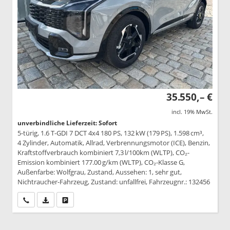
35.550,– €
incl. 19% MwSt.
unverbindliche Lieferzeit: Sofort
5-türig, 1.6 T-GDI 7 DCT 4x4 180 PS, 132 kW (179 PS), 1.598 cm³,
4 Zylinder, Automatik, Allrad, Verbrennungsmotor (ICE), Benzin,
Kraftstoffverbrauch kombiniert 7,3 l/100km (WLTP), CO₂-
Emission kombiniert 177.00 g/km (WLTP), CO₂-Klasse G,
Außenfarbe: Wolfgrau, Zustand, Aussehen: 1, sehr gut,
Nichtraucher-Fahrzeug, Zustand: unfallfrei, Fahrzeugnr.: 132456
Wir rufen Sie an
PDF-Datei, Fahrzeugexposé drucken
Drucken, parken oder vergleichen