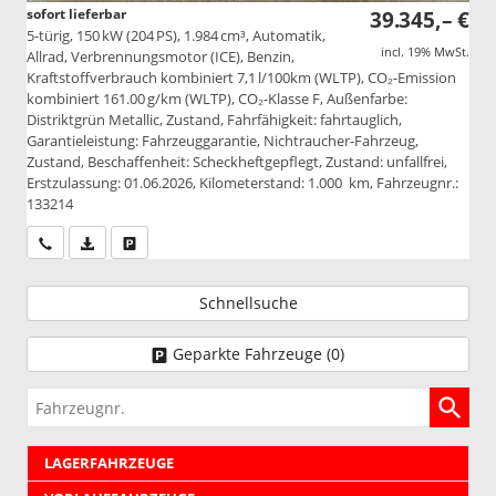
sofort lieferbar
39.345,– €
5-türig, 150 kW (204 PS), 1.984 cm³, Automatik,
incl. 19% MwSt.
Allrad, Verbrennungsmotor (ICE), Benzin,
Kraftstoffverbrauch kombiniert 7,1 l/100km (WLTP), CO₂-Emission
kombiniert 161.00 g/km (WLTP), CO₂-Klasse F, Außenfarbe:
Distriktgrün Metallic, Zustand, Fahrfähigkeit: fahrtauglich,
Garantieleistung: Fahrzeuggarantie, Nichtraucher-Fahrzeug,
Zustand, Beschaffenheit: Scheckheftgepflegt, Zustand: unfallfrei,
Erstzulassung: 01.06.2026, Kilometerstand: 1.000 km, Fahrzeugnr.:
133214
Wir rufen Sie an
PDF-Datei, Fahrzeugexposé drucken
Drucken, parken oder vergleichen
Schnellsuche
Geparkte Fahrzeuge (
0
)
Fahrzeugnr.
LAGERFAHRZEUGE