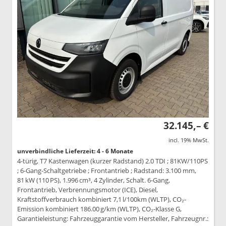
32.145,– €
incl. 19% MwSt.
unverbindliche Lieferzeit: 4 - 6 Monate
4-türig, T7 Kastenwagen (kurzer Radstand) 2.0 TDI ; 81KW/110PS
; 6-Gang-Schaltgetriebe ; Frontantrieb ; Radstand: 3.100 mm,
81 kW (110 PS), 1.996 cm³, 4 Zylinder, Schalt. 6-Gang,
Frontantrieb, Verbrennungsmotor (ICE), Diesel,
Kraftstoffverbrauch kombiniert 7,1 l/100km (WLTP), CO₂-
Emission kombiniert 186.00 g/km (WLTP), CO₂-Klasse G,
Garantieleistung: Fahrzeuggarantie vom Hersteller, Fahrzeugnr.: