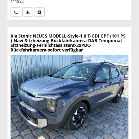
111832
Wir rufen Sie an
PDF-Datei, Fahrzeugexposé drucken
Drucken, parken oder vergleichen
Kia Stonic
NEUES MODELL-Style-1,0 T-GDI GPF (101 PS
)-Navi-Sitzheizung-Rückfahrkamera-DAB-Tempomat-
Sitzheizung-Fernlichtassistent-2xPDC-
Rückfahrkamera-sofort verfügbar