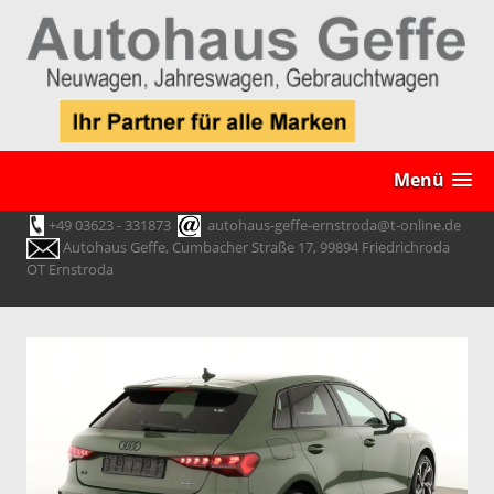
Menü
+49 03623 - 331873
autohaus-geffe-ernstroda@t-online.de
Autohaus Geffe, Cumbacher Straße 17, 99894 Friedrichroda
OT Ernstroda