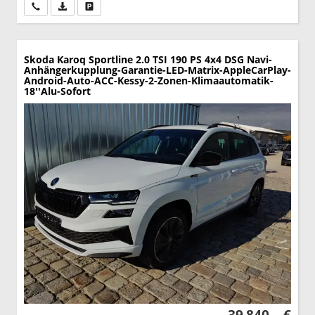
Wir rufen Sie an
PDF-Datei, Fahrzeugexposé drucken
Drucken, parken oder vergleichen
Skoda Karoq
Sportline 2.0 TSI 190 PS 4x4 DSG Navi-
Anhängerkupplung-Garantie-LED-Matrix-AppleCarPlay-
Android-Auto-ACC-Kessy-2-Zonen-Klimaautomatik-
18''Alu-Sofort