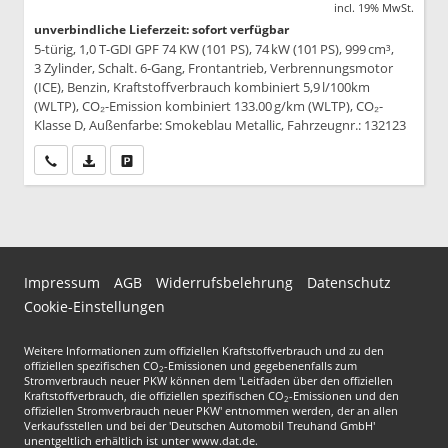
incl. 19% MwSt.
unverbindliche Lieferzeit: sofort verfügbar
5-türig, 1,0 T-GDI GPF 74 KW (101 PS), 74 kW (101 PS), 999 cm³,
3 Zylinder, Schalt. 6-Gang, Frontantrieb, Verbrennungsmotor
(ICE), Benzin, Kraftstoffverbrauch kombiniert 5,9 l/100km
(WLTP), CO₂-Emission kombiniert 133.00 g/km (WLTP), CO₂-
Klasse D, Außenfarbe: Smokeblau Metallic, Fahrzeugnr.: 132123
Wir rufen Sie an
PDF-Datei, Fahrzeugexposé drucken
Drucken, parken oder vergleichen
Impressum
AGB
Widerrufsbelehrung
Datenschutz
Cookie-Einstellungen
Weitere Informationen zum offiziellen Kraftstoffverbrauch und zu den
offiziellen spezifischen CO
-Emissionen und gegebenenfalls zum
2
Stromverbrauch neuer PKW können dem 'Leitfaden über den offiziellen
Kraftstoffverbrauch, die offiziellen spezifischen CO
-Emissionen und den
2
offiziellen Stromverbrauch neuer PKW' entnommen werden, der an allen
Verkaufsstellen und bei der 'Deutschen Automobil Treuhand GmbH'
unentgeltlich erhältlich ist unter www.dat.de.