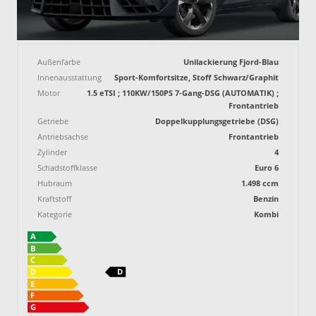
Außenfarbe
Unilackierung Fjord-Blau
Innenausstattung
Sport-Komfortsitze, Stoff Schwarz/Graphit
Motor
1.5 eTSI ; 110KW/150PS 7-Gang-DSG (AUTOMATIK) ;
Frontantrieb
Getriebe
Doppelkupplungsgetriebe (DSG)
Antriebsachse
Frontantrieb
Zylinder
4
Schadstoffklasse
Euro 6
Hubraum
1.498 ccm
Kraftstoff
Benzin
Kategorie
Kombi