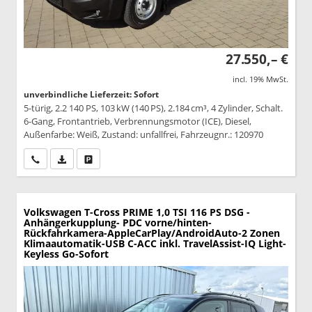
27.550,– €
incl. 19% MwSt.
unverbindliche Lieferzeit: Sofort
5-türig, 2.2 140 PS, 103 kW (140 PS), 2.184 cm³, 4 Zylinder, Schalt.
6-Gang, Frontantrieb, Verbrennungsmotor (ICE), Diesel,
Außenfarbe: Weiß, Zustand: unfallfrei, Fahrzeugnr.: 120970
Wir rufen Sie an
PDF-Datei, Fahrzeugexposé drucken
Drucken, parken oder vergleichen
Volkswagen T-Cross
PRIME 1,0 TSI 116 PS DSG -
Anhängerkupplung- PDC vorne/hinten-
Rückfahrkamera-AppleCarPlay/AndroidAuto-2 Zonen
Klimaautomatik-USB C-ACC inkl. TravelAssist-IQ Light-
Keyless Go-Sofort