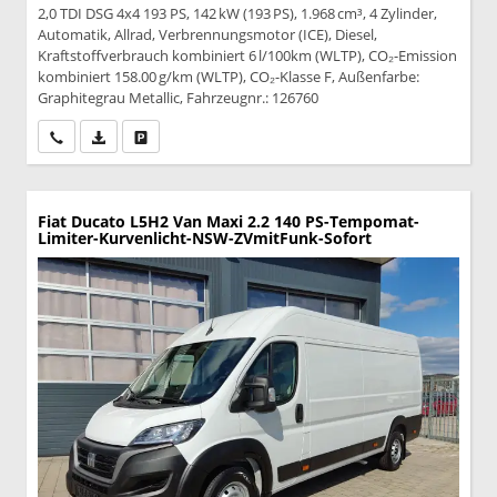
2,0 TDI DSG 4x4 193 PS, 142 kW (193 PS), 1.968 cm³, 4 Zylinder,
Automatik, Allrad, Verbrennungsmotor (ICE), Diesel,
Kraftstoffverbrauch kombiniert 6 l/100km (WLTP), CO₂-Emission
kombiniert 158.00 g/km (WLTP), CO₂-Klasse F, Außenfarbe:
Graphitegrau Metallic, Fahrzeugnr.: 126760
Wir rufen Sie an
PDF-Datei, Fahrzeugexposé drucken
Drucken, parken oder vergleichen
Fiat Ducato
L5H2 Van Maxi 2.2 140 PS-Tempomat-
Limiter-Kurvenlicht-NSW-ZVmitFunk-Sofort