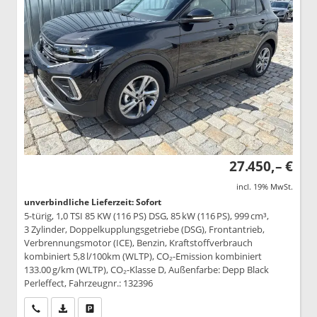
27.450,– €
incl. 19% MwSt.
unverbindliche Lieferzeit: Sofort
5-türig, 1,0 TSI 85 KW (116 PS) DSG, 85 kW (116 PS), 999 cm³,
3 Zylinder, Doppelkupplungsgetriebe (DSG), Frontantrieb,
Verbrennungsmotor (ICE), Benzin, Kraftstoffverbrauch
kombiniert 5,8 l/100km (WLTP), CO₂-Emission kombiniert
133.00 g/km (WLTP), CO₂-Klasse D, Außenfarbe: Depp Black
Perleffect, Fahrzeugnr.: 132396
Wir rufen Sie an
PDF-Datei, Fahrzeugexposé drucken
Drucken, parken oder vergleichen