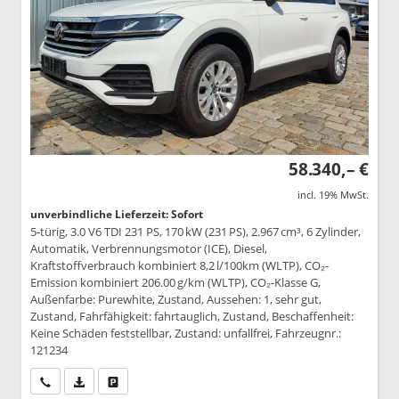
58.340,– €
incl. 19% MwSt.
unverbindliche Lieferzeit: Sofort
5-türig, 3.0 V6 TDI 231 PS, 170 kW (231 PS), 2.967 cm³, 6 Zylinder,
Automatik, Verbrennungsmotor (ICE), Diesel,
Kraftstoffverbrauch kombiniert 8,2 l/100km (WLTP), CO₂-
Emission kombiniert 206.00 g/km (WLTP), CO₂-Klasse G,
Außenfarbe: Purewhite, Zustand, Aussehen: 1, sehr gut,
Zustand, Fahrfähigkeit: fahrtauglich, Zustand, Beschaffenheit:
Keine Schäden feststellbar, Zustand: unfallfrei, Fahrzeugnr.:
121234
Wir rufen Sie an
PDF-Datei, Fahrzeugexposé drucken
Drucken, parken oder vergleichen