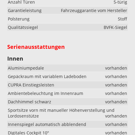
Anzahl Türen
5-türig
Garantieleistung
Fahrzeuggarantie vom Hersteller
Polsterung
Stoff
Qualitätssiegel
BVFK-Siegel
Serienausstattungen
Innen
Aluminiumpedale
vorhanden
Gepäckraum mit variablem Ladeboden
vorhanden
CUPRA Einstiegsleisten
vorhanden
Ambientebeleuchtung im Innenraum
vorhanden
Dachhimmel schwarz
vorhanden
Sportsitze vorn mit manueller Höhenverstellung und
Lordosenstütze
vorhanden
Innenspiegel automatisch abblendend
vorhanden
Digitales Cockpit 10"
vorhanden