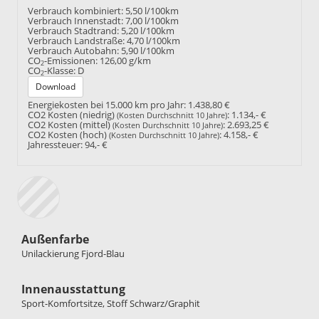
Verbrauch kombiniert:
5,50 l/100km
Verbrauch Innenstadt:
7,00 l/100km
Verbrauch Stadtrand:
5,20 l/100km
Verbrauch Landstraße:
4,70 l/100km
Verbrauch Autobahn:
5,90 l/100km
CO
-Emissionen:
126,00 g/km
2
CO
-Klasse:
D
2
Download
Energiekosten bei 15.000 km pro Jahr:
1.438,80 €
CO2 Kosten (niedrig)
:
1.134,- €
(Kosten Durchschnitt 10 Jahre)
CO2 Kosten (mittel)
:
2.693,25 €
(Kosten Durchschnitt 10 Jahre)
CO2 Kosten (hoch)
:
4.158,- €
(Kosten Durchschnitt 10 Jahre)
Jahressteuer:
94,- €
Außenfarbe
Unilackierung Fjord-Blau
Innenausstattung
Sport-Komfortsitze, Stoff Schwarz/Graphit