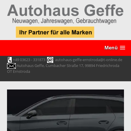
Menü
+49 03623 - 331873
autohaus-geffe-ernstroda@t-online.de
Autohaus Geffe, Cumbacher Straße 17, 99894 Friedrichroda
OT Ernstroda