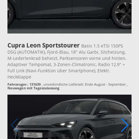
Cupra Leon Sportstourer
Basis 1.5 eTSI 150PS
DSG (AUTOMATIK), Fjord-Blau, 18" Alu Garbi, Sitzheizung,
M-Lederlenkrad beheizt, Parksensoren vorne und hinten,
Adaptiver Tempomat, 3-Zonen-Climatronic, Radio 12,9" +
Full Link (Navi-Funktion über Smartphone), Elektr.
Heckklappe
Fahrzeugnr.
:
131639
, unverbindliche Lieferzeit: Ende August - September ,
Neuwagen mit Tageszulassung