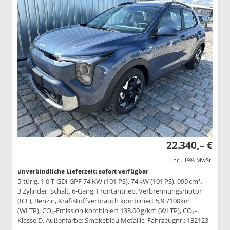
22.340,– €
incl. 19% MwSt.
unverbindliche Lieferzeit: sofort verfügbar
5-türig, 1,0 T-GDI GPF 74 KW (101 PS), 74 kW (101 PS), 999 cm³,
3 Zylinder, Schalt. 6-Gang, Frontantrieb, Verbrennungsmotor
(ICE), Benzin, Kraftstoffverbrauch kombiniert 5,9 l/100km
(WLTP), CO₂-Emission kombiniert 133.00 g/km (WLTP), CO₂-
Klasse D, Außenfarbe: Smokeblau Metallic, Fahrzeugnr.: 132123