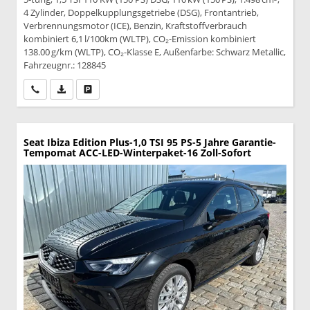
4 Zylinder, Doppelkupplungsgetriebe (DSG), Frontantrieb,
Verbrennungsmotor (ICE), Benzin, Kraftstoffverbrauch
kombiniert 6,1 l/100km (WLTP), CO₂-Emission kombiniert
138.00 g/km (WLTP), CO₂-Klasse E, Außenfarbe: Schwarz Metallic,
Fahrzeugnr.: 128845
Wir rufen Sie an
PDF-Datei, Fahrzeugexposé drucken
Drucken, parken oder vergleichen
Seat Ibiza
Edition Plus-1,0 TSI 95 PS-5 Jahre Garantie-
Tempomat ACC-LED-Winterpaket-16 Zoll-Sofort