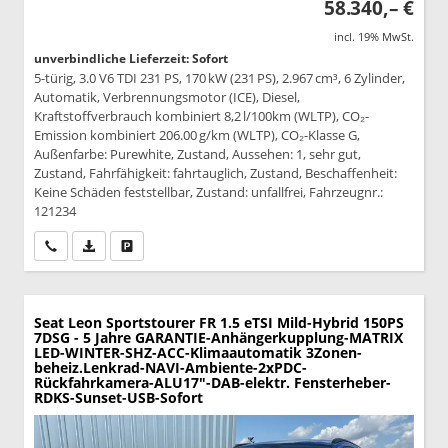
58.340,– €
incl. 19% MwSt.
unverbindliche Lieferzeit: Sofort
5-türig, 3.0 V6 TDI 231 PS, 170 kW (231 PS), 2.967 cm³, 6 Zylinder,
Automatik, Verbrennungsmotor (ICE), Diesel,
Kraftstoffverbrauch kombiniert 8,2 l/100km (WLTP), CO₂-
Emission kombiniert 206.00 g/km (WLTP), CO₂-Klasse G,
Außenfarbe: Purewhite, Zustand, Aussehen: 1, sehr gut,
Zustand, Fahrfähigkeit: fahrtauglich, Zustand, Beschaffenheit:
Keine Schäden feststellbar, Zustand: unfallfrei, Fahrzeugnr.:
121234
Wir rufen Sie an
PDF-Datei, Fahrzeugexposé drucken
Drucken, parken oder vergleichen
Seat Leon Sportstourer
FR 1.5 eTSI Mild-Hybrid 150PS
7DSG - 5 Jahre GARANTIE-Anhängerkupplung-MATRIX
LED-WINTER-SHZ-ACC-Klimaautomatik 3Zonen-
beheiz.Lenkrad-NAVI-Ambiente-2xPDC-
Rückfahrkamera-ALU17"-DAB-elektr. Fensterheber-
RDKS-Sunset-USB-Sofort