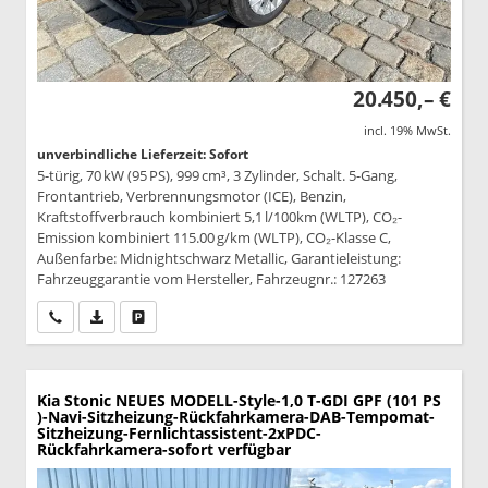
20.450,– €
incl. 19% MwSt.
unverbindliche Lieferzeit: Sofort
5-türig, 70 kW (95 PS), 999 cm³, 3 Zylinder, Schalt. 5-Gang,
Frontantrieb, Verbrennungsmotor (ICE), Benzin,
Kraftstoffverbrauch kombiniert 5,1 l/100km (WLTP), CO₂-
Emission kombiniert 115.00 g/km (WLTP), CO₂-Klasse C,
Außenfarbe: Midnightschwarz Metallic, Garantieleistung:
Fahrzeuggarantie vom Hersteller, Fahrzeugnr.: 127263
Wir rufen Sie an
PDF-Datei, Fahrzeugexposé drucken
Drucken, parken oder vergleichen
Kia Stonic
NEUES MODELL-Style-1,0 T-GDI GPF (101 PS
)-Navi-Sitzheizung-Rückfahrkamera-DAB-Tempomat-
Sitzheizung-Fernlichtassistent-2xPDC-
Rückfahrkamera-sofort verfügbar