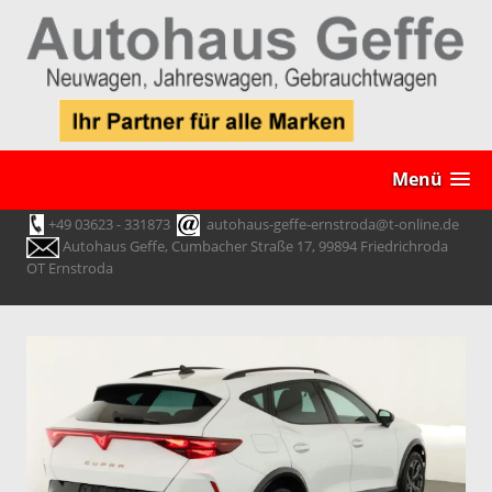
Menü
+49 03623 - 331873
autohaus-geffe-ernstroda@t-online.de
Autohaus Geffe, Cumbacher Straße 17, 99894 Friedrichroda
OT Ernstroda