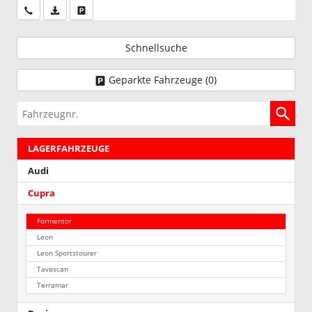
Wir rufen Sie an
PDF-Datei, Fahrzeugexposé drucken
Drucken, parken oder vergleichen
Schnellsuche
Geparkte Fahrzeuge (
0
)
Fahrzeugnr.
LAGERFAHRZEUGE
Audi
Cupra
Formentor
Leon
Leon Sportstourer
Tavascan
Terramar