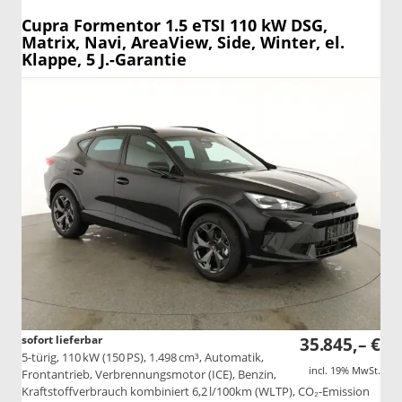
Cupra Formentor
1.5 eTSI 110 kW DSG,
Matrix, Navi, AreaView, Side, Winter, el.
Klappe, 5 J.-Garantie
sofort lieferbar
35.845,– €
5-türig, 110 kW (150 PS), 1.498 cm³, Automatik,
incl. 19% MwSt.
Frontantrieb, Verbrennungsmotor (ICE), Benzin,
Kraftstoffverbrauch kombiniert 6,2 l/100km (WLTP), CO₂-Emission