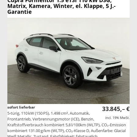
Cupra Formentor
1.5 eTSI 110 kW DSG,
Matrix, Kamera, Winter, el. Klappe, 5 J.-
Garantie
sofort lieferbar
33.845,– €
5-türig, 110 kW (150 PS), 1.498 cm³, Automatik,
incl. 19% MwSt.
Frontantrieb, Verbrennungsmotor (ICE), Benzin,
Kraftstoffverbrauch kombiniert 5,8 l/100km (WLTP), CO₂-Emission
kombiniert 131.00 g/km (WLTP), CO₂-Klasse D, Außenfarbe: Glacial
Weiß Metallic, Zustand, Fahrfähigkeit: fahrtauglich,