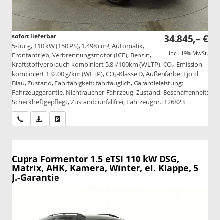
sofort lieferbar
34.845,– €
5-türig, 110 kW (150 PS), 1.498 cm³, Automatik,
incl. 19% MwSt.
Frontantrieb, Verbrennungsmotor (ICE), Benzin,
Kraftstoffverbrauch kombiniert 5,8 l/100km (WLTP), CO₂-Emission
kombiniert 132.00 g/km (WLTP), CO₂-Klasse D, Außenfarbe: Fjord
Blau, Zustand, Fahrfähigkeit: fahrtauglich, Garantieleistung:
Fahrzeuggarantie, Nichtraucher-Fahrzeug, Zustand, Beschaffenheit:
Scheckheftgepflegt, Zustand: unfallfrei, Fahrzeugnr.: 126823
Wir rufen Sie an
PDF-Datei, Fahrzeugexposé drucken
Drucken, parken oder vergleichen
Cupra Formentor
1.5 eTSI 110 kW DSG,
Matrix, AHK, Kamera, Winter, el. Klappe, 5
J.-Garantie