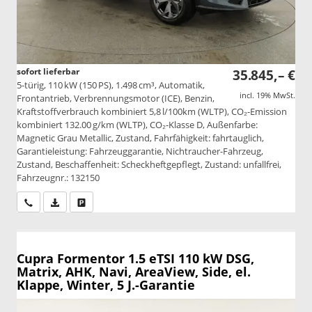
sofort lieferbar
35.845,– €
5-türig, 110 kW (150 PS), 1.498 cm³, Automatik,
incl. 19% MwSt.
Frontantrieb, Verbrennungsmotor (ICE), Benzin,
Kraftstoffverbrauch kombiniert 5,8 l/100km (WLTP), CO₂-Emission
kombiniert 132.00 g/km (WLTP), CO₂-Klasse D, Außenfarbe:
Magnetic Grau Metallic, Zustand, Fahrfähigkeit: fahrtauglich,
Garantieleistung: Fahrzeuggarantie, Nichtraucher-Fahrzeug,
Zustand, Beschaffenheit: Scheckheftgepflegt, Zustand: unfallfrei,
Fahrzeugnr.: 132150
Wir rufen Sie an
PDF-Datei, Fahrzeugexposé drucken
Drucken, parken oder vergleichen
Cupra Formentor
1.5 eTSI 110 kW DSG,
Matrix, AHK, Navi, AreaView, Side, el.
Klappe, Winter, 5 J.-Garantie