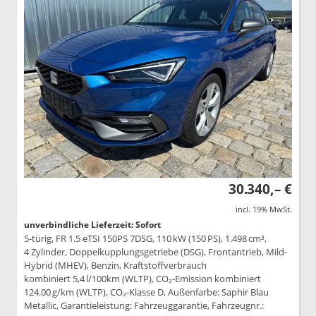
30.340,– €
incl. 19% MwSt.
unverbindliche Lieferzeit: Sofort
5-türig, FR 1.5 eTSI 150PS 7DSG, 110 kW (150 PS), 1.498 cm³,
4 Zylinder, Doppelkupplungsgetriebe (DSG), Frontantrieb, Mild-
Hybrid (MHEV), Benzin, Kraftstoffverbrauch
kombiniert 5,4 l/100km (WLTP), CO₂-Emission kombiniert
124.00 g/km (WLTP), CO₂-Klasse D, Außenfarbe: Saphir Blau
Metallic, Garantieleistung: Fahrzeuggarantie, Fahrzeugnr.: