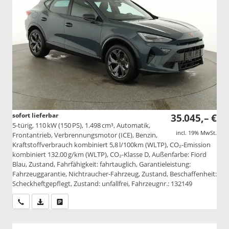
sofort lieferbar
35.045,– €
5-türig, 110 kW (150 PS), 1.498 cm³, Automatik,
incl. 19% MwSt.
Frontantrieb, Verbrennungsmotor (ICE), Benzin,
Kraftstoffverbrauch kombiniert 5,8 l/100km (WLTP), CO₂-Emission
kombiniert 132.00 g/km (WLTP), CO₂-Klasse D, Außenfarbe: Fiord
Blau, Zustand, Fahrfähigkeit: fahrtauglich, Garantieleistung:
Fahrzeuggarantie, Nichtraucher-Fahrzeug, Zustand, Beschaffenheit:
Scheckheftgepflegt, Zustand: unfallfrei, Fahrzeugnr.: 132149
Wir rufen Sie an
PDF-Datei, Fahrzeugexposé drucken
Drucken, parken oder vergleichen