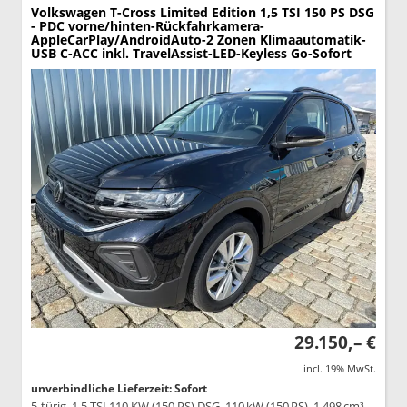
Volkswagen T-Cross
Limited Edition 1,5 TSI 150 PS DSG
- PDC vorne/hinten-Rückfahrkamera-
AppleCarPlay/AndroidAuto-2 Zonen Klimaautomatik-
USB C-ACC inkl. TravelAssist-LED-Keyless Go-Sofort
29.150,– €
incl. 19% MwSt.
unverbindliche Lieferzeit: Sofort
5-türig, 1,5 TSI 110 KW (150 PS) DSG, 110 kW (150 PS), 1.498 cm³,