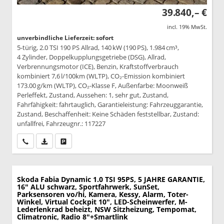
39.840,– €
incl. 19% MwSt.
unverbindliche Lieferzeit: sofort
5-türig, 2.0 TSI 190 PS Allrad, 140 kW (190 PS), 1.984 cm³,
4 Zylinder, Doppelkupplungsgetriebe (DSG), Allrad,
Verbrennungsmotor (ICE), Benzin, Kraftstoffverbrauch
kombiniert 7,6 l/100km (WLTP), CO₂-Emission kombiniert
173.00 g/km (WLTP), CO₂-Klasse F, Außenfarbe: Moonweiß
Perleffekt, Zustand, Aussehen: 1, sehr gut, Zustand,
Fahrfähigkeit: fahrtauglich, Garantieleistung: Fahrzeuggarantie,
Zustand, Beschaffenheit: Keine Schäden feststellbar, Zustand:
unfallfrei, Fahrzeugnr.: 117227
Wir rufen Sie an
PDF-Datei, Fahrzeugexposé drucken
Drucken, parken oder vergleichen
Skoda Fabia
Dynamic 1.0 TSI 95PS, 5 JAHRE GARANTIE,
16" ALU schwarz, Sportfahrwerk, SunSet,
Parksensoren vo/hi, Kamera, Kessy, Alarm, Toter-
Winkel, Virtual Cockpit 10", LED-Scheinwerfer, M-
Lederlenkrad beheizt, NSW Sitzheizung, Tempomat,
Climatronic, Radio 8"+Smartlink