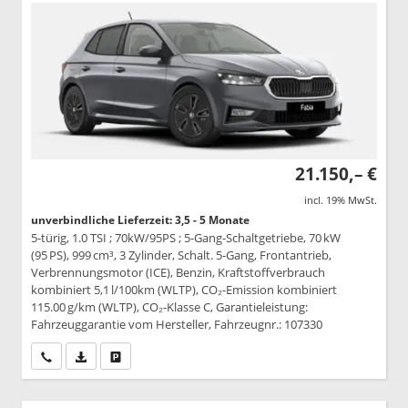
21.150,– €
incl. 19% MwSt.
unverbindliche Lieferzeit: 3,5 - 5 Monate
5-türig, 1.0 TSI ; 70kW/95PS ; 5-Gang-Schaltgetriebe, 70 kW
(95 PS), 999 cm³, 3 Zylinder, Schalt. 5-Gang, Frontantrieb,
Verbrennungsmotor (ICE), Benzin, Kraftstoffverbrauch
kombiniert 5,1 l/100km (WLTP), CO₂-Emission kombiniert
115.00 g/km (WLTP), CO₂-Klasse C, Garantieleistung:
Fahrzeuggarantie vom Hersteller, Fahrzeugnr.: 107330
Wir rufen Sie an
PDF-Datei, Fahrzeugexposé drucken
Drucken, parken oder vergleichen