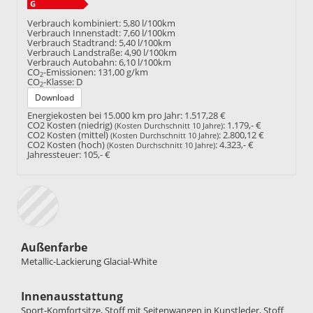
Verbrauch kombiniert:
5,80 l/100km
Verbrauch Innenstadt:
7,60 l/100km
Verbrauch Stadtrand:
5,40 l/100km
Verbrauch Landstraße:
4,90 l/100km
Verbrauch Autobahn:
6,10 l/100km
CO
-Emissionen:
131,00 g/km
2
CO
-Klasse:
D
2
Download
Energiekosten bei 15.000 km pro Jahr:
1.517,28 €
CO2 Kosten (niedrig)
:
1.179,- €
(Kosten Durchschnitt 10 Jahre)
CO2 Kosten (mittel)
:
2.800,12 €
(Kosten Durchschnitt 10 Jahre)
CO2 Kosten (hoch)
:
4.323,- €
(Kosten Durchschnitt 10 Jahre)
Jahressteuer:
105,- €
Außenfarbe
Metallic-Lackierung Glacial-White
Innenausstattung
Sport-Komfortsitze, Stoff mit Seitenwangen in Kunstleder, Stoff