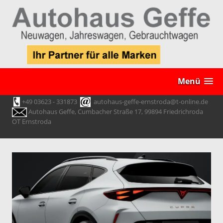
Menü
+49 03623 - 331873
autohaus-geffe-ernstroda@t-online.de
Autohaus Geffe, Cumbacher Straße 17, 99894 Friedrichroda
OT Ernstroda