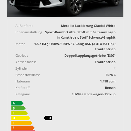
Außenfarbe
Metallic-Lackierung Glacial-White
Innenausstattung
Sport-Komfortsitze, Stoff mit Seitenwangen
in Kunstleder, Stoff Schwarz/Graphit
Motor
1.5 eTSI ; 110KW/150PS ; 7-Gang-DSG (AUTOMATIK) ;
Frontantrieb
Getriebe
Doppelkupplungsgetriebe (DSG)
Antriebsachse
Frontantrieb
Zylinder
4
Schadstoffklasse
Euro 6
Hubraum
1.498 ccm
Kraftstoff
Benzin
Kategorie
SUV/Geländewagen/Pickup