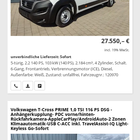
27.550,– €
incl. 19% MwSt.
unverbindliche Lieferzeit: Sofort
5-türig, 2.2 140 PS, 103 kW (140 PS), 2.184 cm³, 4 Zylinder, Schalt.
6-Gang, Frontantrieb, Verbrennungsmotor (ICE), Diesel,
Außenfarbe: Weiß, Zustand: unfallfrei, Fahrzeugnr.: 120970
Wir rufen Sie an
PDF-Datei, Fahrzeugexposé drucken
Drucken, parken oder vergleichen
Volkswagen T-Cross
PRIME 1,0 TSI 116 PS DSG -
Anhängerkupplung- PDC vorne/hinten-
Rückfahrkamera-AppleCarPlay/AndroidAuto-2 Zonen
Klimaautomatik-USB C-ACC inkl. TravelAssist-IQ Light-
Keyless Go-Sofort