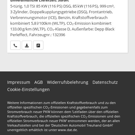
unverbindliche Lieferzeit: Sofort
5-türig, 1,0 TSI 85 KW (116 PS) DSG, 85 kW (116 PS), 999 cm³,
3 Zylinder, Doppelkupplungsgetriebe (DSG), Frontantrieb,
Verbrennungsmotor (ICE), Benzin, Kraftstoffverbrauch
kombiniert 5,8 l/100km (WLTP), CO₂-Emission kombiniert
133.00 g/km (WLTP), CO₂-Klasse D, Außenfarbe: Depp Black
Perleffect, Fahrzeugnr.: 132396
Wir rufen Sie an
PDF-Datei, Fahrzeugexposé drucken
Drucken, parken oder vergleichen
Impressum
AGB
Widerrufsbelehrung
Datenschutz
Cookie-Einstellungen
Weitere Informationen zum offiziellen Kraftstoffverbrauch und zu den
offiziellen spezifischen CO
-Emissionen und gegebenenfalls zum
2
Stromverbrauch neuer PKW können dem 'Leitfaden über den offiziellen
Kraftstoffverbrauch, die offiziellen spezifischen CO
-Emissionen und den
2
offiziellen Stromverbrauch neuer PKW' entnommen werden, der an allen
Verkaufsstellen und bei der 'Deutschen Automobil Treuhand GmbH'
unentgeltlich erhältlich ist unter www.dat.de.