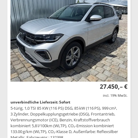
27.450,– €
incl. 19% MwSt.
unverbindliche Lieferzeit: Sofort
5-türig, 1,0 TSI 85 KW (116 PS) DSG, 85 kW (116 PS), 999 cm³,
3 Zylinder, Doppelkupplungsgetriebe (DSG), Frontantrieb,
Verbrennungsmotor (ICE), Benzin, Kraftstoffverbrauch
kombiniert 5,8 l/100km (WLTP), CO₂-Emission kombiniert
133.00 g/km (WLTP), CO₂-Klasse D, Außenfarbe: Reflexsilber
Metallic, Fahrzeugnr.: 132398