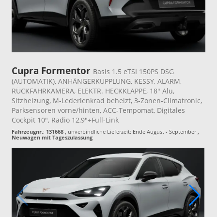
Cupra Formentor
Basis 1.5 eTSI 150PS DSG
(AUTOMATIK), ANHÄNGERKUPPLUNG, KESSY, ALARM,
RÜCKFAHRKAMERA, ELEKTR. HECKKLAPPE, 18" Alu,
Sitzheizung, M-Lederlenkrad beheizt, 3-Zonen-Climatronic,
Parksensoren vorne/hinten, ACC-Tempomat, Digitales
Cockpit 10", Radio 12,9"+Full-Link
Fahrzeugnr.
:
131668
, unverbindliche Lieferzeit: Ende August - September ,
Neuwagen mit Tageszulassung