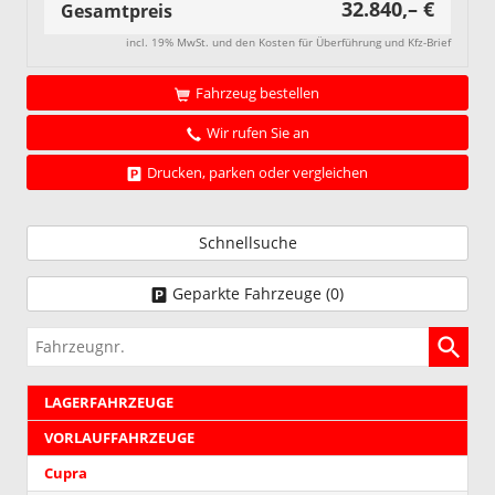
32.840,– €
Gesamtpreis
incl. 19% MwSt. und den Kosten für Überführung und Kfz-Brief
Fahrzeug bestellen
Wir rufen Sie an
Drucken, parken oder vergleichen
Schnellsuche
Geparkte Fahrzeuge (
0
)
Fahrzeugnr.
LAGERFAHRZEUGE
VORLAUFFAHRZEUGE
Cupra