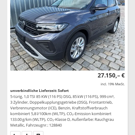
27.150,– €
incl. 19% MwSt.
unverbindliche Lieferzeit: Sofort
5-türig, 1,0 TSI 85 KW (116 PS) DSG, 85 kW (116 PS), 999 cm³,
3 Zylinder, Doppelkupplungsgetriebe (DSG), Frontantrieb,
Verbrennungsmotor (ICE), Benzin, Kraftstoffverbrauch
kombiniert 5,8 l/100km (WLTP), CO₂-Emission kombiniert
133.00 g/km (WLTP), CO₂-Klasse D, Außenfarbe: Rauchgrau
Metallic, Fahrzeugnr.: 128840