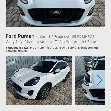
Ford Puma
Titanium 1.0 Ecoboost 125 PS MHEV 6
Gang-Navi-Rückfahrkamera-17" Alu-Winterpaket-Sofort
Fahrzeugnr.
:
126144
, unverbindliche Lieferzeit: Sofort ,
Neuwagen mit
Tageszulassung