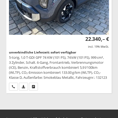
22.340,– €
incl. 19% MwSt.
unverbindliche Lieferzeit: sofort verfügbar
5-türig, 1,0 T-GDI GPF 74 KW (101 PS), 74 kW (101 PS), 999 cm³,
3 Zylinder, Schalt. 6-Gang, Frontantrieb, Verbrennungsmotor
(ICE), Benzin, Kraftstoffverbrauch kombiniert 5,9 l/100km
(WLTP), CO₂-Emission kombiniert 133.00 g/km (WLTP), CO₂-
Klasse D, Außenfarbe: Smokeblau Metallic, Fahrzeugnr.: 132123
Wir rufen Sie an
PDF-Datei, Fahrzeugexposé drucken
Drucken, parken oder vergleichen