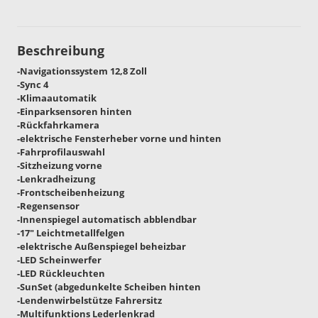
Beschreibung
-Navigationssystem 12,8 Zoll
-Sync 4
-Klimaautomatik
-Einparksensoren hinten
-Rückfahrkamera
-elektrische Fensterheber vorne und hinten
-Fahrprofilauswahl
-Sitzheizung vorne
-Lenkradheizung
-Frontscheibenheizung
-Regensensor
-Innenspiegel automatisch abblendbar
-17" Leichtmetallfelgen
-elektrische Außenspiegel beheizbar
-LED Scheinwerfer
-LED Rückleuchten
-SunSet (abgedunkelte Scheiben hinten
-Lendenwirbelstütze Fahrersitz
-Multifunktions Lederlenkrad