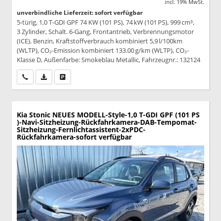
incl. 19% MwSt.
unverbindliche Lieferzeit: sofort verfügbar
5-türig, 1,0 T-GDI GPF 74 KW (101 PS), 74 kW (101 PS), 999 cm³,
3 Zylinder, Schalt. 6-Gang, Frontantrieb, Verbrennungsmotor
(ICE), Benzin, Kraftstoffverbrauch kombiniert 5,9 l/100km
(WLTP), CO₂-Emission kombiniert 133.00 g/km (WLTP), CO₂-
Klasse D, Außenfarbe: Smokeblau Metallic, Fahrzeugnr.: 132124
Wir rufen Sie an
PDF-Datei, Fahrzeugexposé drucken
Drucken, parken oder vergleichen
Kia Stonic
NEUES MODELL-Style-1,0 T-GDI GPF (101 PS
)-Navi-Sitzheizung-Rückfahrkamera-DAB-Tempomat-
Sitzheizung-Fernlichtassistent-2xPDC-
Rückfahrkamera-sofort verfügbar