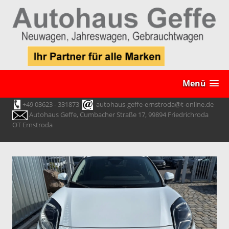
Menü
+49 03623 - 331873
autohaus-geffe-ernstroda@t-online.de
Autohaus Geffe, Cumbacher Straße 17, 99894 Friedrichroda
OT Ernstroda