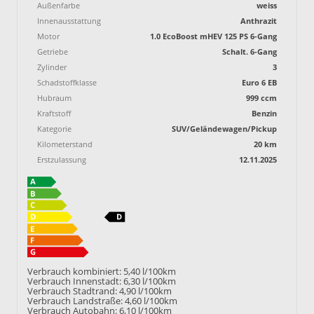
Außenfarbe
weiss
Innenausstattung
Anthrazit
Motor
1.0 EcoBoost mHEV 125 PS 6-Gang
Getriebe
Schalt. 6-Gang
Zylinder
3
Schadstoffklasse
Euro 6 EB
Hubraum
999 ccm
Kraftstoff
Benzin
Kategorie
SUV/Geländewagen/Pickup
Kilometerstand
20 km
Erstzulassung
12.11.2025
Verbrauch kombiniert:
5,40 l/100km
Verbrauch Innenstadt:
6,30 l/100km
Verbrauch Stadtrand:
4,90 l/100km
Verbrauch Landstraße:
4,60 l/100km
Verbrauch Autobahn:
6,10 l/100km