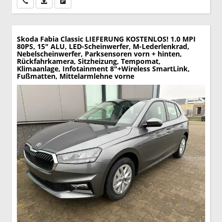
Wir rufen Sie an
PDF-Datei, Fahrzeugexposé drucken
Drucken, parken oder vergleichen
Skoda Fabia
Classic LIEFERUNG KOSTENLOS! 1.0 MPI
80PS, 15" ALU, LED-Scheinwerfer, M-Lederlenkrad,
Nebelscheinwerfer, Parksensoren vorn + hinten,
Rückfahrkamera, Sitzheizung, Tempomat,
Klimaanlage, Infotainment 8"+Wireless SmartLink,
Fußmatten, Mittelarmlehne vorne