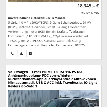
18.345,– €
incl. 19% MwSt.
unverbindliche Lieferzeit: 3,5 - 5 Monate
5-türig, 1.0 MPI ; 59KW/80PS ; 5-Gang-Schaltgetriebe, 59 kW
(80 PS), 999 cm³, 3 Zylinder, Schalt. 5-Gang, Frontantrieb,
Verbrennungsmotor (ICE), Benzin, Kraftstoffverbrauch
kombiniert 5,1 l/100km (WLTP), CO₂-Emission kombiniert
116.00 g/km (WLTP), CO₂-Klasse D, Garantieleistung:
Fahrzeuggarantie vom Hersteller, Fahrzeugnr.: 107326
Wir rufen Sie an
PDF-Datei, Fahrzeugexposé drucken
Drucken, parken oder vergleichen
Volkswagen T-Cross
PRIME 1,0 TSI 116 PS DSG -
Anhängerkupplung- PDC vorne/hinten-
Rückfahrkamera-AppleCarPlay/AndroidAuto-2 Zonen
Klimaautomatik-USB C-ACC inkl. TravelAssist-IQ Light-
Keyless Go-Sofort