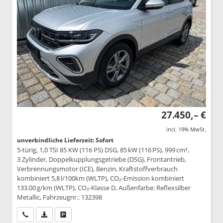
27.450,– €
incl. 19% MwSt.
unverbindliche Lieferzeit: Sofort
5-türig, 1,0 TSI 85 KW (116 PS) DSG, 85 kW (116 PS), 999 cm³,
3 Zylinder, Doppelkupplungsgetriebe (DSG), Frontantrieb,
Verbrennungsmotor (ICE), Benzin, Kraftstoffverbrauch
kombiniert 5,8 l/100km (WLTP), CO₂-Emission kombiniert
133.00 g/km (WLTP), CO₂-Klasse D, Außenfarbe: Reflexsilber
Metallic, Fahrzeugnr.: 132398
Wir rufen Sie an
PDF-Datei, Fahrzeugexposé drucken
Drucken, parken oder vergleichen