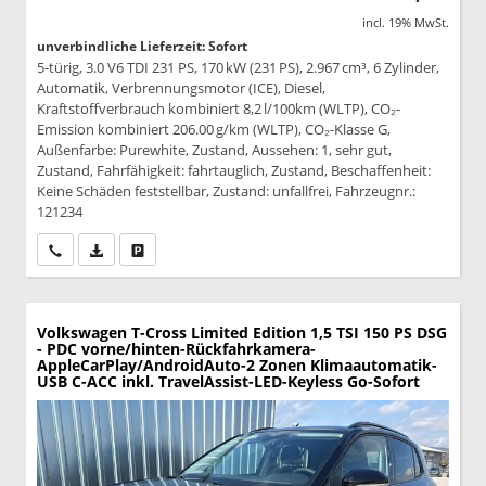
incl. 19% MwSt.
unverbindliche Lieferzeit: Sofort
5-türig, 3.0 V6 TDI 231 PS, 170 kW (231 PS), 2.967 cm³, 6 Zylinder,
Automatik, Verbrennungsmotor (ICE), Diesel,
Kraftstoffverbrauch kombiniert 8,2 l/100km (WLTP), CO₂-
Emission kombiniert 206.00 g/km (WLTP), CO₂-Klasse G,
Außenfarbe: Purewhite, Zustand, Aussehen: 1, sehr gut,
Zustand, Fahrfähigkeit: fahrtauglich, Zustand, Beschaffenheit:
Keine Schäden feststellbar, Zustand: unfallfrei, Fahrzeugnr.:
121234
Wir rufen Sie an
PDF-Datei, Fahrzeugexposé drucken
Drucken, parken oder vergleichen
Volkswagen T-Cross
Limited Edition 1,5 TSI 150 PS DSG
- PDC vorne/hinten-Rückfahrkamera-
AppleCarPlay/AndroidAuto-2 Zonen Klimaautomatik-
USB C-ACC inkl. TravelAssist-LED-Keyless Go-Sofort