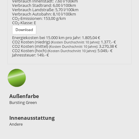
Verbrauch Innenstadt:
7,60 l/100km
Verbrauch Stadtrand:
6,00 l/100km
Verbrauch Landstraße:
5,70 l/100km
Verbrauch Autobahn:
8,10 l/100km
CO
-Emissionen:
153,00 g/km
2
CO
-Klasse:
E
2
Download
Energiekosten bei 15.000 km pro Jahr:
1.805,04 €
CO2 Kosten (niedrig)
:
1.377,- €
(Kosten Durchschnitt 10 Jahre)
CO2 Kosten (mittel)
:
3.270,38 €
(Kosten Durchschnitt 10 Jahre)
CO2 Kosten (hoch)
:
5.049,- €
(Kosten Durchschnitt 10 Jahre)
Jahressteuer:
149,- €
Außenfarbe
Bursting Green
Innenausstattung
Andere