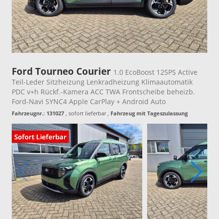
Ford Tourneo Courier
1.0 EcoBoost 125PS Active
Teil-Leder Sitzheizung Lenkradheizung Klimaautomatik
PDC v+h Rückf.-Kamera ACC TWA Frontscheibe beheizb.
Ford-Navi SYNC4 Apple CarPlay + Android Auto
Fahrzeugnr.
:
131027
,
sofort lieferbar
,
Fahrzeug mit Tageszulassung