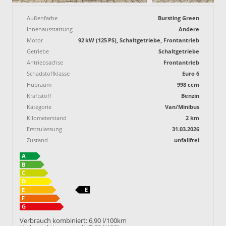
Außenfarbe
Bursting Green
Innenausstattung
Andere
Motor
92 kW (125 PS), Schaltgetriebe, Frontantrieb
Getriebe
Schaltgetriebe
Antriebsachse
Frontantrieb
Schadstoffklasse
Euro 6
Hubraum
998 ccm
Kraftstoff
Benzin
Kategorie
Van/Minibus
Kilometerstand
2 km
Erstzulassung
31.03.2026
Zustand
unfallfrei
Verbrauch kombiniert:
6,90 l/100km