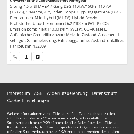
unverbindliche Lieferzeit: sofort verfügbar
5-türig, 1.5 eTSI MHEV 7-Gang-DSG-110kW/150PS, 110 kW
(150 PS), 1.498 cm³, 4 Zylinder, Doppelkupplungsgetriebe (DSG),
Frontantrieb, Mild-Hybrid (MHEV), Hybrid Benzin,
Kraftstoffverbrauch kombiniert 6,2 l/100km (WLTP), CO₂-
Emission kombiniert 140.00 g/km (WLTP), CO₂-Klasse E,
Außenfarbe: Grenadillaschwarz Metallic, Zustand, Aussehen: 1,
sehr gut, Garantieleistung: Fahrzeuggarantie, Zustand: unfallfrei,
Fahrzeugnr.: 132339
Wir rufen Sie an
PDF-Datei, Fahrzeugexposé drucken
Drucken, parken oder vergleichen
Impressum
AGB
Widerrufsbelehrung
Datenschutz
Cookie-Einstellungen
Weitere Informationen zum offiziellen Kraftstoffverbrauch und zu den
offiziellen spezifischen CO
-Emissionen und gegebenenfalls zum
2
Stromverbrauch neuer PKW können dem 'Leitfaden über den offiziellen
Kraftstoffverbrauch, die offiziellen spezifischen CO
-Emissionen und den
2
offiziellen Stromverbrauch neuer PKW' entnommen werden, der an allen