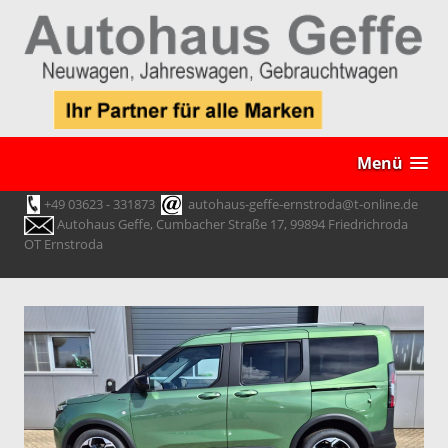
Menü
+49 03623 - 331873
autohaus-geffe-ernstroda@t-online.de
Autohaus Geffe, Cumbacher Straße 17, 99894 Friedrichroda
OT Ernstroda