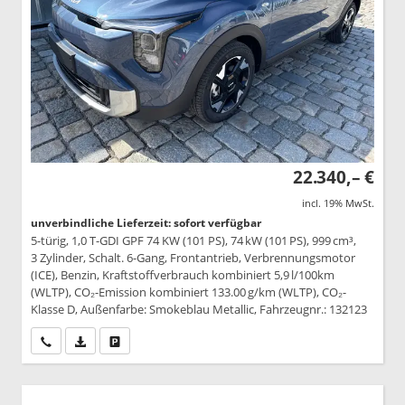
22.340,– €
incl. 19% MwSt.
unverbindliche Lieferzeit: sofort verfügbar
5-türig, 1,0 T-GDI GPF 74 KW (101 PS), 74 kW (101 PS), 999 cm³,
3 Zylinder, Schalt. 6-Gang, Frontantrieb, Verbrennungsmotor
(ICE), Benzin, Kraftstoffverbrauch kombiniert 5,9 l/100km
(WLTP), CO₂-Emission kombiniert 133.00 g/km (WLTP), CO₂-
Klasse D, Außenfarbe: Smokeblau Metallic, Fahrzeugnr.: 132123
Wir rufen Sie an
PDF-Datei, Fahrzeugexposé drucken
Drucken, parken oder vergleichen