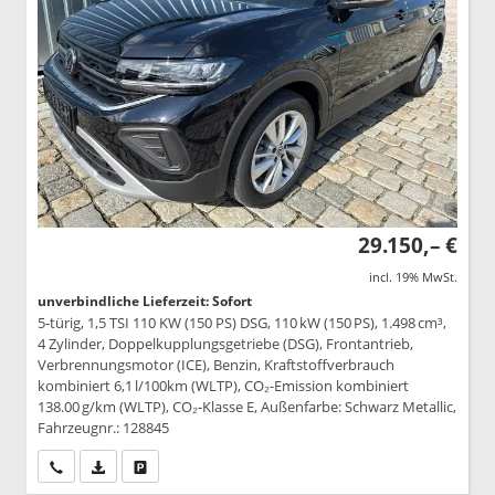
29.150,– €
incl. 19% MwSt.
unverbindliche Lieferzeit: Sofort
5-türig, 1,5 TSI 110 KW (150 PS) DSG, 110 kW (150 PS), 1.498 cm³,
4 Zylinder, Doppelkupplungsgetriebe (DSG), Frontantrieb,
Verbrennungsmotor (ICE), Benzin, Kraftstoffverbrauch
kombiniert 6,1 l/100km (WLTP), CO₂-Emission kombiniert
138.00 g/km (WLTP), CO₂-Klasse E, Außenfarbe: Schwarz Metallic,
Fahrzeugnr.: 128845
Wir rufen Sie an
PDF-Datei, Fahrzeugexposé drucken
Drucken, parken oder vergleichen