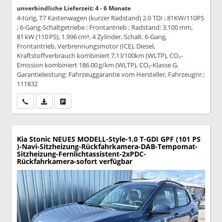
unverbindliche Lieferzeit: 4 - 6 Monate
4-türig, T7 Kastenwagen (kurzer Radstand) 2.0 TDI ; 81KW/110PS
; 6-Gang-Schaltgetriebe ; Frontantrieb ; Radstand: 3.100 mm,
81 kW (110 PS), 1.996 cm³, 4 Zylinder, Schalt. 6-Gang,
Frontantrieb, Verbrennungsmotor (ICE), Diesel,
Kraftstoffverbrauch kombiniert 7,1 l/100km (WLTP), CO₂-
Emission kombiniert 186.00 g/km (WLTP), CO₂-Klasse G,
Garantieleistung: Fahrzeuggarantie vom Hersteller, Fahrzeugnr.:
111832
Wir rufen Sie an
PDF-Datei, Fahrzeugexposé drucken
Drucken, parken oder vergleichen
Kia Stonic
NEUES MODELL-Style-1,0 T-GDI GPF (101 PS
)-Navi-Sitzheizung-Rückfahrkamera-DAB-Tempomat-
Sitzheizung-Fernlichtassistent-2xPDC-
Rückfahrkamera-sofort verfügbar