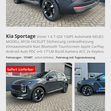
Kia Sportage
Vision 1.6 T-GDi 150PS Automatik NEUES
MODELL MY26 FACELIFT Sitzheizung Lenkradheizung
Klimaautomatik Navi Bluetooth Touchscreen Apple CarPlay
Android Auto PDC v+h 17"LM Rückf.Kamera ACC 2x Keyless
Fahrzeugnr.
:
131407
,
sofort lieferbar
,
Fahrzeug mit Tageszulassung