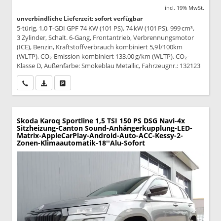
incl. 19% MwSt.
unverbindliche Lieferzeit: sofort verfügbar
5-türig, 1,0 T-GDI GPF 74 KW (101 PS), 74 kW (101 PS), 999 cm³,
3 Zylinder, Schalt. 6-Gang, Frontantrieb, Verbrennungsmotor
(ICE), Benzin, Kraftstoffverbrauch kombiniert 5,9 l/100km
(WLTP), CO₂-Emission kombiniert 133.00 g/km (WLTP), CO₂-
Klasse D, Außenfarbe: Smokeblau Metallic, Fahrzeugnr.: 132123
Wir rufen Sie an
PDF-Datei, Fahrzeugexposé drucken
Drucken, parken oder vergleichen
Skoda Karoq
Sportline 1,5 TSI 150 PS DSG Navi-4x
Sitzheizung-Canton Sound-Anhängerkupplung-LED-
Matrix-AppleCarPlay-Android-Auto-ACC-Kessy-2-
Zonen-Klimaautomatik-18''Alu-Sofort