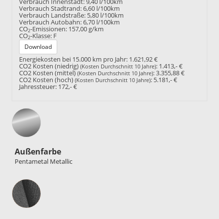
Verbrauch Innenstadt:
9,40 l/100km
Verbrauch Stadtrand:
6,60 l/100km
Verbrauch Landstraße:
5,80 l/100km
Verbrauch Autobahn:
6,70 l/100km
CO
-Emissionen:
157,00 g/km
2
CO
-Klasse:
F
2
Download
Energiekosten bei 15.000 km pro Jahr:
1.621,92 €
CO2 Kosten (niedrig)
:
1.413,- €
(Kosten Durchschnitt 10 Jahre)
CO2 Kosten (mittel)
:
3.355,88 €
(Kosten Durchschnitt 10 Jahre)
CO2 Kosten (hoch)
:
5.181,- €
(Kosten Durchschnitt 10 Jahre)
Jahressteuer:
172,- €
Außenfarbe
Pentametal Metallic
Innenausstattung