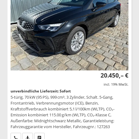
20.450,– €
incl. 19% MwSt.
unverbindliche Lieferzeit: Sofort
5-türig, 70 kW (95 PS), 999 cm³, 3 Zylinder, Schalt. 5-Gang,
Frontantrieb, Verbrennungsmotor (ICE), Benzin,
Kraftstoffverbrauch kombiniert 5,1 l/100km (WLTP), CO₂-
Emission kombiniert 115.00 g/km (WLTP), CO₂-Klasse C,
Außenfarbe: Midnightschwarz Metallic, Garantieleistung:
Fahrzeuggarantie vom Hersteller, Fahrzeugnr.: 127263
Wir rufen Sie an
PDF-Datei, Fahrzeugexposé drucken
Drucken, parken oder vergleichen