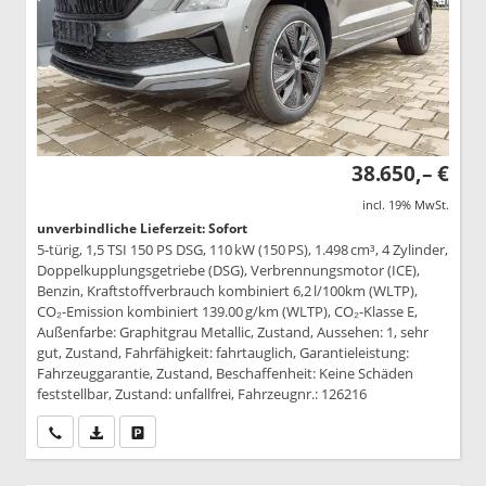
38.650,– €
incl. 19% MwSt.
unverbindliche Lieferzeit: Sofort
5-türig, 1,5 TSI 150 PS DSG, 110 kW (150 PS), 1.498 cm³, 4 Zylinder,
Doppelkupplungsgetriebe (DSG), Verbrennungsmotor (ICE),
Benzin, Kraftstoffverbrauch kombiniert 6,2 l/100km (WLTP),
CO₂-Emission kombiniert 139.00 g/km (WLTP), CO₂-Klasse E,
Außenfarbe: Graphitgrau Metallic, Zustand, Aussehen: 1, sehr
gut, Zustand, Fahrfähigkeit: fahrtauglich, Garantieleistung:
Fahrzeuggarantie, Zustand, Beschaffenheit: Keine Schäden
feststellbar, Zustand: unfallfrei, Fahrzeugnr.: 126216
Wir rufen Sie an
PDF-Datei, Fahrzeugexposé drucken
Drucken, parken oder vergleichen