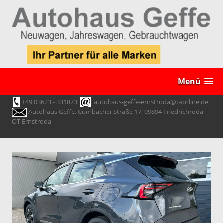
Menü
+49 03623 - 331873
autohaus-geffe-ernstroda@t-online.de
Autohaus Geffe, Cumbacher Straße 17, 99894 Friedrichroda
OT Ernstroda