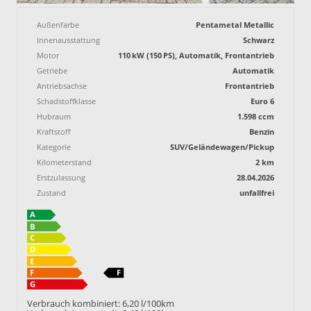
Außenfarbe
Pentametal Metallic
Innenausstattung
Schwarz
Motor
110 kW (150 PS), Automatik, Frontantrieb
Getriebe
Automatik
Antriebsachse
Frontantrieb
Schadstoffklasse
Euro 6
Hubraum
1.598 ccm
Kraftstoff
Benzin
Kategorie
SUV/Geländewagen/Pickup
Kilometerstand
2 km
Erstzulassung
28.04.2026
Zustand
unfallfrei
Verbrauch kombiniert:
6,20 l/100km