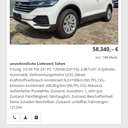
58.340,– €
incl. 19% MwSt.
unverbindliche Lieferzeit: Sofort
5-türig, 3.0 V6 TDI 231 PS, 170 kW (231 PS), 2.967 cm³, 6 Zylinder,
Automatik, Verbrennungsmotor (ICE), Diesel,
Kraftstoffverbrauch kombiniert 8,2 l/100km (WLTP), CO₂-
Emission kombiniert 206.00 g/km (WLTP), CO₂-Klasse G,
Außenfarbe: Purewhite, Zustand, Aussehen: 1, sehr gut,
Zustand, Fahrfähigkeit: fahrtauglich, Zustand, Beschaffenheit:
Keine Schäden feststellbar, Zustand: unfallfrei, Fahrzeugnr.:
121234
Wir rufen Sie an
PDF-Datei, Fahrzeugexposé drucken
Drucken, parken oder vergleichen