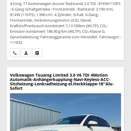
4-türig, T7 Kastenwagen (kurzer Radstand) 2.0 TDI ; 81KW/110PS
; 6-Gang-Schaltgetriebe ; Frontantrieb ; Radstand: 3.100 mm,
81 kW (110 PS), 1.996 cm³, 4 Zylinder, Schalt. 6-Gang,
Frontantrieb, Verbrennungsmotor (ICE), Diesel,
Kraftstoffverbrauch kombiniert 7,1 l/100km (WLTP), CO₂-
Emission kombiniert 186.00 g/km (WLTP), CO₂-Klasse G,
Garantieleistung: Fahrzeuggarantie vom Hersteller, Fahrzeugnr.:
111832
Wir rufen Sie an
PDF-Datei, Fahrzeugexposé drucken
Drucken, parken oder vergleichen
Volkswagen Touareg
Limited 3.0 V6 TDI 4Motion
Automatik-Anhängerkupplung-Navi-Keyless-ACC-
Sitzheizung-Lenkradheizung-el.Heckklappe-18''Alu-
Sofort