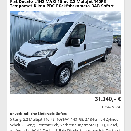
Fiat Ducato
L4H2 MAXI 15mc 2.2 MultiJet 140PS
Tempomat-Klima-PDC-Rückfahrkamera-DAB-Sofort
31.340,– €
incl. 19% MwSt.
unverbindliche Lieferzeit: Sofort
5-türig, 2.2 Multijet 140 PS, 103 kW (140 PS), 2.184 cm³, 4 Zylinder,
Schalt. 6-Gang, Frontantrieb, Verbrennungsmotor (ICE), Diesel,
Außenfarbe: Weiß, Zustand, Fahrfähigkeit: fahrtauglich, Zustand,