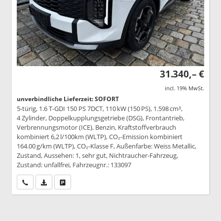
31.340,– €
incl. 19% MwSt.
unverbindliche Lieferzeit: SOFORT
5-türig, 1.6 T-GDI 150 PS 7DCT, 110 kW (150 PS), 1.598 cm³,
4 Zylinder, Doppelkupplungsgetriebe (DSG), Frontantrieb,
Verbrennungsmotor (ICE), Benzin, Kraftstoffverbrauch
kombiniert 6,2 l/100km (WLTP), CO₂-Emission kombiniert
164.00 g/km (WLTP), CO₂-Klasse F, Außenfarbe: Weiss Metallic,
Zustand, Aussehen: 1, sehr gut, Nichtraucher-Fahrzeug,
Zustand: unfallfrei, Fahrzeugnr.: 133097
Wir rufen Sie an
PDF-Datei, Fahrzeugexposé drucken
Drucken, parken oder vergleichen