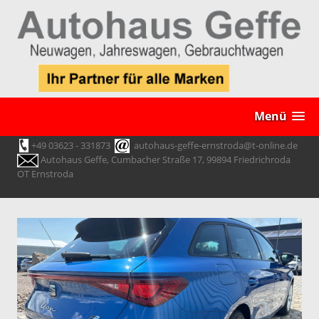
Menü
+49 03623 - 331873
autohaus-geffe-ernstroda@t-online.de
Autohaus Geffe, Cumbacher Straße 17, 99894 Friedrichroda
OT Ernstroda