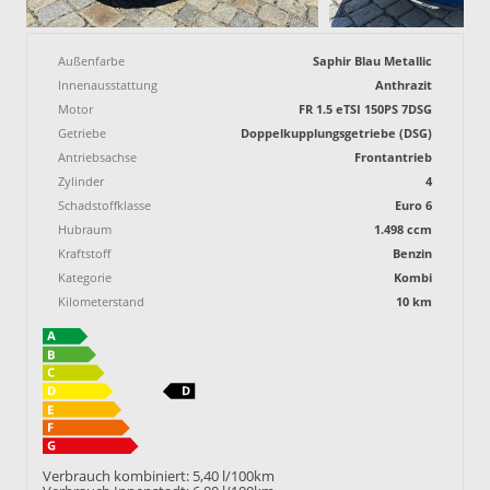
Außenfarbe
Saphir Blau Metallic
Innenausstattung
Anthrazit
Motor
FR 1.5 eTSI 150PS 7DSG
Getriebe
Doppelkupplungsgetriebe (DSG)
Antriebsachse
Frontantrieb
Zylinder
4
Schadstoffklasse
Euro 6
Hubraum
1.498 ccm
Kraftstoff
Benzin
Kategorie
Kombi
Kilometerstand
10 km
Verbrauch kombiniert:
5,40 l/100km