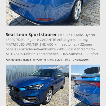
Seat Leon Sportstourer
FR 1.5 eTSI Mild-Hybrid
150PS 7DSG - 5 Jahre GARANTIE-Anhängerkupplung-
MATRIX LED-WINTER-SHZ-ACC-Klimaautomatik 3Zonen-
beheiz.Lenkrad-NAVI-Ambiente-2xPDC-Rückfahrkamera-
ALU17"-DAB-elektr. Fensterheber-RDKS-Sunset-USB-Sofort
Fahrzeugnr.
:
132636
, unverbindliche Lieferzeit: Sofort ,
Neuwagen