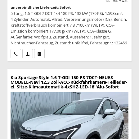
incl. 19% MwSt.
unverbindliche Lieferzeit: Sofort
5-türig, 1.6 T-GDI 7 DCT 4x4 180 PS, 132 kW (179 PS), 1.598 cm³,
4 Zylinder, Automatik, Allrad, Verbrennungsmotor (ICE), Benzin,
Kraftstoffverbrauch kombiniert 7,3 l/100km (WLTP), CO₂-
Emission kombiniert 177.00 g/km (WLTP), CO₂-Klasse G,
Außenfarbe: Wolfgrau, Zustand, Aussehen: 1, sehr gut,
Nichtraucher-Fahrzeug, Zustand: unfallfrei, Fahrzeugnr.: 132456
Wir rufen Sie an
PDF-Datei, Fahrzeugexposé drucken
Drucken, parken oder vergleichen
Kia Sportage
Style 1.6 T-GDI 150 PS 7DCT-NEUES
MODELL-Navi 12,3 Zoll-ACC-Rückfahrkamera-Teilleder-
el. Sitze-Klimaautomatik-4xSHZ-LED-18''Alu-Sofort