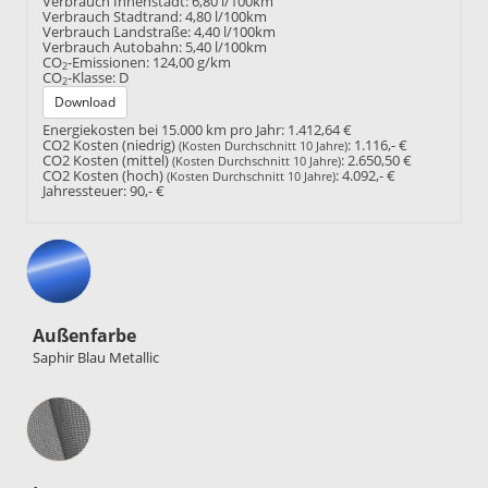
Verbrauch Innenstadt:
6,80 l/100km
Verbrauch Stadtrand:
4,80 l/100km
Verbrauch Landstraße:
4,40 l/100km
Verbrauch Autobahn:
5,40 l/100km
CO
-Emissionen:
124,00 g/km
2
CO
-Klasse:
D
2
Download
Energiekosten bei 15.000 km pro Jahr:
1.412,64 €
CO2 Kosten (niedrig)
:
1.116,- €
(Kosten Durchschnitt 10 Jahre)
CO2 Kosten (mittel)
:
2.650,50 €
(Kosten Durchschnitt 10 Jahre)
CO2 Kosten (hoch)
:
4.092,- €
(Kosten Durchschnitt 10 Jahre)
Jahressteuer:
90,- €
Außenfarbe
Saphir Blau Metallic
Innenausstattung