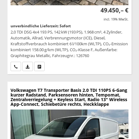
49.450,– €
incl. 19% MwSt.
unverbindliche Lieferzeit: Sofort
2,0 TDI DSG 4x4 193 PS, 142 kW (193 PS), 1.968 cm³, 4 Zylinder,
Automatik, Allrad, Verbrennungsmotor (ICE), Diesel,
Kraftstoffverbrauch kombiniert 6 l/100km (WLTP), CO₂-Emission
kombiniert 158.00 g/km (WLTP), CO₂-Klasse F, Außenfarbe:
Graphitegrau Metallic, Fahrzeugnr.: 126760
Wir rufen Sie an
PDF-Datei, Fahrzeugexposé drucken
Drucken, parken oder vergleichen
Volkswagen T7 Transporter
Basis 2.0 TDI 110PS 6-Gang
kurzer Radstand, Parksensoren hinten, Tempomat,
Zentralverriegelung + Keyless Start, Radio 13" Wireless
App-Connect, Schiebetüre rechts, Heckklappe