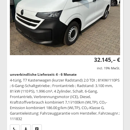
32.145,– €
incl. 19% MwSt.
unverbindliche Lieferzeit: 4 - 6 Monate
4-türig, T7 Kastenwagen (kurzer Radstand) 2.0 TDI ; 81KW/110PS
; 6-Gang-Schaltgetriebe ; Frontantrieb ; Radstand: 3.100 mm,
81 kW (110 PS), 1.996 cm³, 4 Zylinder, Schalt. 6-Gang,
Frontantrieb, Verbrennungsmotor (ICE), Diesel,
Kraftstoffverbrauch kombiniert 7,1 l/100km (WLTP), CO₂-
Emission kombiniert 186.00 g/km (WLTP), CO₂-Klasse G,
Garantieleistung: Fahrzeuggarantie vom Hersteller, Fahrzeugnr.:
111832
Wir rufen Sie an
PDF-Datei, Fahrzeugexposé drucken
Drucken, parken oder vergleichen