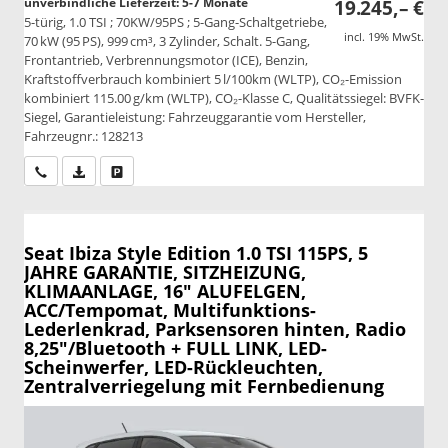
unverbindliche Lieferzeit: 5-7 Monate
19.245,– €
5-türig, 1.0 TSI ; 70KW/95PS ; 5-Gang-Schaltgetriebe,
incl. 19% MwSt.
70 kW (95 PS), 999 cm³, 3 Zylinder, Schalt. 5-Gang,
Frontantrieb, Verbrennungsmotor (ICE), Benzin,
Kraftstoffverbrauch kombiniert 5 l/100km (WLTP), CO₂-Emission
kombiniert 115.00 g/km (WLTP), CO₂-Klasse C, Qualitätssiegel: BVFK-
Siegel, Garantieleistung: Fahrzeuggarantie vom Hersteller,
Fahrzeugnr.: 128213
Wir rufen Sie an
PDF-Datei, Fahrzeugexposé drucken
Drucken, parken oder vergleichen
Seat Ibiza
Style Edition 1.0 TSI 115PS, 5
JAHRE GARANTIE, SITZHEIZUNG,
KLIMAANLAGE, 16" ALUFELGEN,
ACC/Tempomat, Multifunktions-
Lederlenkrad, Parksensoren hinten, Radio
8,25"/Bluetooth + FULL LINK, LED-
Scheinwerfer, LED-Rückleuchten,
Zentralverriegelung mit Fernbedienung