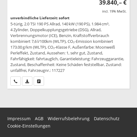
39.840,– €
incl. 19% MwSt.
unverbindliche Lieferzeit: sofort
5-türig, 2.0 TSI 190 PS Allrad, 140 kW (190 PS), 1.984 cm³,
4 Zylinder, Doppelkupplungsgetriebe (DSG), Allrad,
Verbrennungsmotor (ICE), Benzin, Kraftstoffverbrauch
kombiniert 7,6 l/100km (WLTP), CO₂-Emission kombiniert
173.00 g/km (WLTP), CO₂-Klasse F, Außenfarbe: Moonweiß
Perleffekt, Zustand, Aussehen: 1, sehr gut, Zustand,
Fahrfähigkeit: fahrtauglich, Garantieleistung: Fahrzeuggarantie,
Zustand, Beschaffenheit: Keine Schäden feststellbar, Zustand:
unfallfrei, Fahrzeugnr.: 117227
Wir rufen Sie an
PDF-Datei, Fahrzeugexposé drucken
Drucken, parken oder vergleichen
Impressum
AGB
Widerrufsbelehrung
Datenschutz
Cookie-Einstellungen