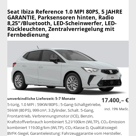
Seat Ibiza
Reference 1.0 MPI 80PS, 5 JAHRE
GARANTIE, Parksensoren hinten, Radio
8,25"/Bluetooth, LED-Scheinwerfer, LED-
Rückleuchten, Zentralverriegelung mit
Fernbedienung
unverbindliche Lieferzeit: 5-7 Monate
17.400,– €
5-türig, 1.0 MPI ; 59KW/80PS ; 5-Gang-Schaltgetriebe,
incl. 19% MwSt.
59 kW (80 PS), 999 cm³, 3 Zylinder, Schalt. 5-Gang,
Frontantrieb, Verbrennungsmotor (ICE), Benzin,
Kraftstoffverbrauch kombiniert 5,2 l/100km (WLTP), CO₂-Emission
kombiniert 119.00 g/km (WLTP), CO₂-Klasse D, Qualitätssiegel:
BVFK-Siegel, Garantieleistung: Fahrzeuggarantie vom Hersteller,