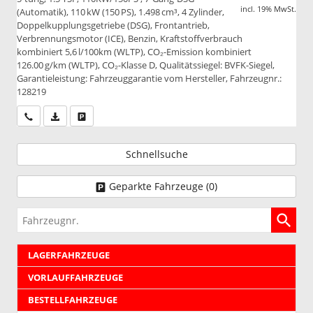
incl. 19% MwSt.
(Automatik), 110 kW (150 PS), 1.498 cm³, 4 Zylinder,
Doppelkupplungsgetriebe (DSG), Frontantrieb,
Verbrennungsmotor (ICE), Benzin, Kraftstoffverbrauch
kombiniert 5,6 l/100km (WLTP), CO₂-Emission kombiniert
126.00 g/km (WLTP), CO₂-Klasse D, Qualitätssiegel: BVFK-Siegel,
Garantieleistung: Fahrzeuggarantie vom Hersteller, Fahrzeugnr.:
128219
Wir rufen Sie an
PDF-Datei, Fahrzeugexposé drucken
Drucken, parken oder vergleichen
Schnellsuche
Geparkte Fahrzeuge (
0
)
Fahrzeugnr.
LAGERFAHRZEUGE
VORLAUFFAHRZEUGE
BESTELLFAHRZEUGE