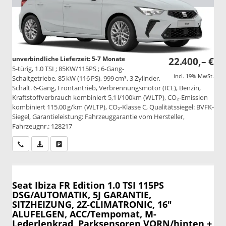
unverbindliche Lieferzeit: 5-7 Monate
22.400,– €
5-türig, 1.0 TSI ; 85KW/115PS ; 6-Gang-
incl. 19% MwSt.
Schaltgetriebe, 85 kW (116 PS), 999 cm³, 3 Zylinder,
Schalt. 6-Gang, Frontantrieb, Verbrennungsmotor (ICE), Benzin,
Kraftstoffverbrauch kombiniert 5,1 l/100km (WLTP), CO₂-Emission
kombiniert 115.00 g/km (WLTP), CO₂-Klasse C, Qualitätssiegel: BVFK-
Siegel, Garantieleistung: Fahrzeuggarantie vom Hersteller,
Fahrzeugnr.: 128217
Wir rufen Sie an
PDF-Datei, Fahrzeugexposé drucken
Drucken, parken oder vergleichen
Seat Ibiza
FR Edition 1.0 TSI 115PS
DSG/AUTOMATIK, 5J GARANTIE,
SITZHEIZUNG, 2Z-CLIMATRONIC, 16"
ALUFELGEN, ACC/Tempomat, M-
Lederlenkrad, Parksensoren VORN/hinten +