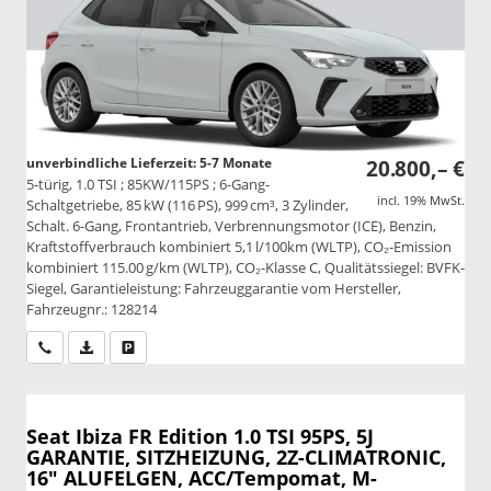
unverbindliche Lieferzeit: 5-7 Monate
20.800,– €
5-türig, 1.0 TSI ; 85KW/115PS ; 6-Gang-
incl. 19% MwSt.
Schaltgetriebe, 85 kW (116 PS), 999 cm³, 3 Zylinder,
Schalt. 6-Gang, Frontantrieb, Verbrennungsmotor (ICE), Benzin,
Kraftstoffverbrauch kombiniert 5,1 l/100km (WLTP), CO₂-Emission
kombiniert 115.00 g/km (WLTP), CO₂-Klasse C, Qualitätssiegel: BVFK-
Siegel, Garantieleistung: Fahrzeuggarantie vom Hersteller,
Fahrzeugnr.: 128214
Wir rufen Sie an
PDF-Datei, Fahrzeugexposé drucken
Drucken, parken oder vergleichen
Seat Ibiza
FR Edition 1.0 TSI 95PS, 5J
GARANTIE, SITZHEIZUNG, 2Z-CLIMATRONIC,
16" ALUFELGEN, ACC/Tempomat, M-