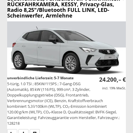
RÜCKFAHRKAMERA, KESSY, Privacy-Glas,
Radio 8,25"/Bluetooth FULL LINK, LED-
Scheinwerfer, Armlehne
unverbindliche Lieferzeit: 5-7 Monate
24.200,– €
5-türig, 1.0 TSI ; 85KW/115PS ; 7-Gang-DSG
incl. 19% MwSt.
(Automatik), 85 kW (116 PS), 999 cm³, 3 Zylinder,
Doppelkupplungsgetriebe (DSG), Frontantrieb,
Verbrennungsmotor (ICE), Benzin, Kraftstoffverbrauch
kombiniert 5,3 l/100km (WLTP), CO₂-Emission kombiniert
120.00 g/km (WLTP), CO₂-Klasse D, Qualitätssiegel: BVFK-Siegel,
Garantieleistung: Fahrzeuggarantie vom Hersteller, Fahrzeugnr.:
128218