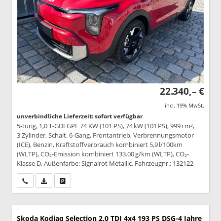
22.340,– €
incl. 19% MwSt.
unverbindliche Lieferzeit: sofort verfügbar
5-türig, 1,0 T-GDI GPF 74 KW (101 PS), 74 kW (101 PS), 999 cm³,
3 Zylinder, Schalt. 6-Gang, Frontantrieb, Verbrennungsmotor
(ICE), Benzin, Kraftstoffverbrauch kombiniert 5,9 l/100km
(WLTP), CO₂-Emission kombiniert 133.00 g/km (WLTP), CO₂-
Klasse D, Außenfarbe: Signalrot Metallic, Fahrzeugnr.: 132122
Wir rufen Sie an
PDF-Datei, Fahrzeugexposé drucken
Drucken, parken oder vergleichen
Skoda Kodiaq
Selection 2,0 TDI 4x4 193 PS DSG-4 Jahre