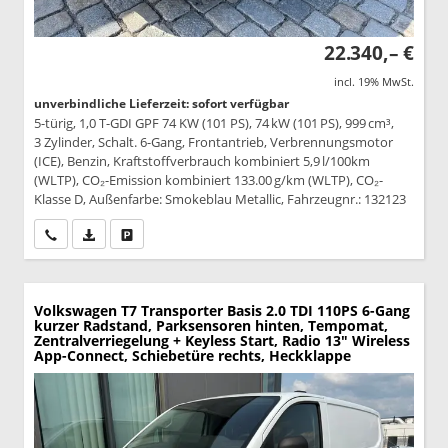
22.340,– €
incl. 19% MwSt.
unverbindliche Lieferzeit: sofort verfügbar
5-türig, 1,0 T-GDI GPF 74 KW (101 PS), 74 kW (101 PS), 999 cm³,
3 Zylinder, Schalt. 6-Gang, Frontantrieb, Verbrennungsmotor
(ICE), Benzin, Kraftstoffverbrauch kombiniert 5,9 l/100km
(WLTP), CO₂-Emission kombiniert 133.00 g/km (WLTP), CO₂-
Klasse D, Außenfarbe: Smokeblau Metallic, Fahrzeugnr.: 132123
Wir rufen Sie an
PDF-Datei, Fahrzeugexposé drucken
Drucken, parken oder vergleichen
Volkswagen T7 Transporter
Basis 2.0 TDI 110PS 6-Gang
kurzer Radstand, Parksensoren hinten, Tempomat,
Zentralverriegelung + Keyless Start, Radio 13" Wireless
App-Connect, Schiebetüre rechts, Heckklappe