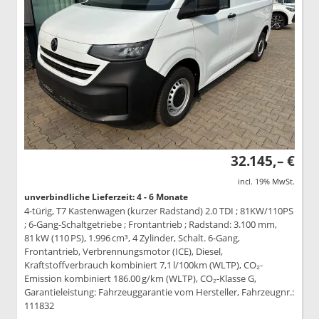
32.145,– €
incl. 19% MwSt.
unverbindliche Lieferzeit: 4 - 6 Monate
4-türig, T7 Kastenwagen (kurzer Radstand) 2.0 TDI ; 81KW/110PS
; 6-Gang-Schaltgetriebe ; Frontantrieb ; Radstand: 3.100 mm,
81 kW (110 PS), 1.996 cm³, 4 Zylinder, Schalt. 6-Gang,
Frontantrieb, Verbrennungsmotor (ICE), Diesel,
Kraftstoffverbrauch kombiniert 7,1 l/100km (WLTP), CO₂-
Emission kombiniert 186.00 g/km (WLTP), CO₂-Klasse G,
Garantieleistung: Fahrzeuggarantie vom Hersteller, Fahrzeugnr.:
111832