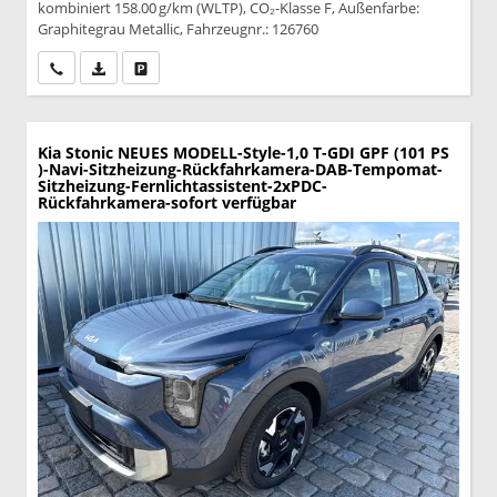
kombiniert 158.00 g/km (WLTP), CO₂-Klasse F, Außenfarbe:
Graphitegrau Metallic, Fahrzeugnr.: 126760
Wir rufen Sie an
PDF-Datei, Fahrzeugexposé drucken
Drucken, parken oder vergleichen
Kia Stonic
NEUES MODELL-Style-1,0 T-GDI GPF (101 PS
)-Navi-Sitzheizung-Rückfahrkamera-DAB-Tempomat-
Sitzheizung-Fernlichtassistent-2xPDC-
Rückfahrkamera-sofort verfügbar