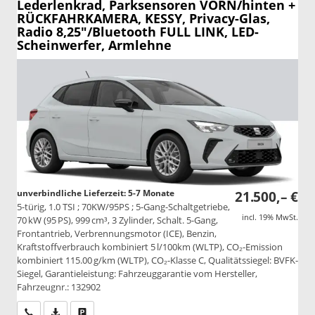
Lederlenkrad, Parksensoren VORN/hinten +
RÜCKFAHRKAMERA, KESSY, Privacy-Glas,
Radio 8,25"/Bluetooth FULL LINK, LED-
Scheinwerfer, Armlehne
unverbindliche Lieferzeit: 5-7 Monate
21.500,– €
5-türig, 1.0 TSI ; 70KW/95PS ; 5-Gang-Schaltgetriebe,
incl. 19% MwSt.
70 kW (95 PS), 999 cm³, 3 Zylinder, Schalt. 5-Gang,
Frontantrieb, Verbrennungsmotor (ICE), Benzin,
Kraftstoffverbrauch kombiniert 5 l/100km (WLTP), CO₂-Emission
kombiniert 115.00 g/km (WLTP), CO₂-Klasse C, Qualitätssiegel: BVFK-
Siegel, Garantieleistung: Fahrzeuggarantie vom Hersteller,
Fahrzeugnr.: 132902
Wir rufen Sie an
PDF-Datei, Fahrzeugexposé drucken
Drucken, parken oder vergleichen