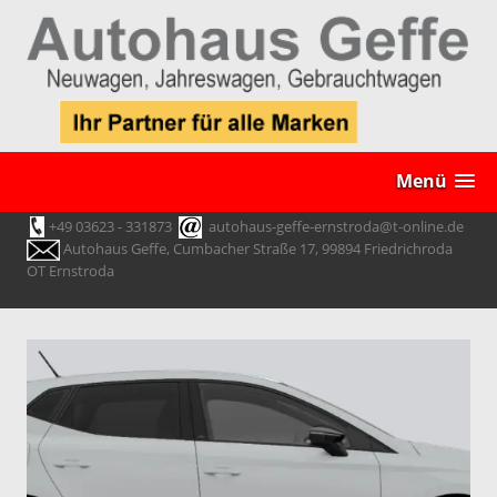
Menü
+49 03623 - 331873
autohaus-geffe-ernstroda@t-online.de
Autohaus Geffe, Cumbacher Straße 17, 99894 Friedrichroda
OT Ernstroda