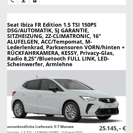
Wir rufen Sie an
PDF-Datei, Fahrzeugexposé drucken
Drucken, parken oder vergleichen
Seat Ibiza
FR Edition 1.5 TSI 150PS
DSG/AUTOMATIK, 5J GARANTIE,
SITZHEIZUNG, 2Z-CLIMATRONIC, 16"
ALUFELGEN, ACC/Tempomat, M-
Lederlenkrad, Parksensoren VORN/hinten +
RÜCKFAHRKAMERA, KESSY, Privacy-Glas,
Radio 8,25"/Bluetooth FULL LINK, LED-
Scheinwerfer, Armlehne
unverbindliche Lieferzeit: 5-7 Monate
25.145,– €
5-türig, 1.5 TSI ; 110KW/150PS ; 7-Gang-DSG