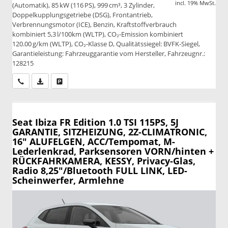
incl. 19% MwSt.
(Automatik), 85 kW (116 PS), 999 cm³, 3 Zylinder,
Doppelkupplungsgetriebe (DSG), Frontantrieb,
Verbrennungsmotor (ICE), Benzin, Kraftstoffverbrauch
kombiniert 5,3 l/100km (WLTP), CO₂-Emission kombiniert
120.00 g/km (WLTP), CO₂-Klasse D, Qualitätssiegel: BVFK-Siegel,
Garantieleistung: Fahrzeuggarantie vom Hersteller, Fahrzeugnr.:
128215
Wir rufen Sie an
PDF-Datei, Fahrzeugexposé drucken
Drucken, parken oder vergleichen
Seat Ibiza
FR Edition 1.0 TSI 115PS, 5J
GARANTIE, SITZHEIZUNG, 2Z-CLIMATRONIC,
16" ALUFELGEN, ACC/Tempomat, M-
Lederlenkrad, Parksensoren VORN/hinten +
RÜCKFAHRKAMERA, KESSY, Privacy-Glas,
Radio 8,25"/Bluetooth FULL LINK, LED-
Scheinwerfer, Armlehne