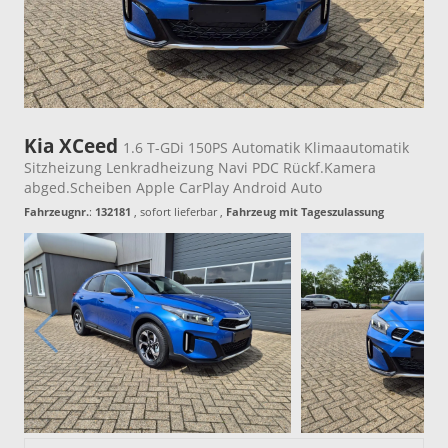
Kia XCeed
1.6 T-GDi 150PS Automatik Klimaautomatik
Sitzheizung Lenkradheizung Navi PDC Rückf.Kamera
abged.Scheiben Apple CarPlay Android Auto
Fahrzeugnr.
:
132181
,
sofort lieferbar
,
Fahrzeug mit Tageszulassung