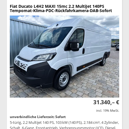
Fiat Ducato
L4H2 MAXI 15mc 2.2 MultiJet 140PS
Tempomat-Klima-PDC-Rückfahrkamera-DAB-Sofort
31.340,– €
incl. 19% MwSt.
unverbindliche Lieferzeit: Sofort
5-türig, 2.2 Multijet 140 PS, 103 kW (140 PS), 2.184 cm³, 4 Zylinder,
Schalt. 6-Gang, Frontantrieb, Verbrennungsmotor (ICE), Diesel,