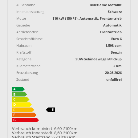
Außenfarbe
Blueflame Metallic
Innenausstattung
Schwarz
Motor
110 kW (150 PS), Automatik, Frontantrieb
Getriebe
Automatik
Antriebsachse
Frontantrieb
Schadstoffklasse
Euro 6
Hubraum
1.598 ccm
Kraftstoff
Benzin
Kategorie
SUV/Geländewagen/Pickup
Kilometerstand
2 km
Erstzulassung
20.03.2026
Zustand
unfallfrei
Verbrauch kombiniert:
6,60 l/100km
Verbrauch Innenstadt:
8,60 l/100km
Verbrauch Stadtrand:
6,20 l/100km