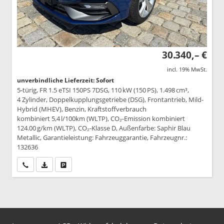
30.340,– €
incl. 19% MwSt.
unverbindliche Lieferzeit: Sofort
5-türig, FR 1.5 eTSI 150PS 7DSG, 110 kW (150 PS), 1.498 cm³,
4 Zylinder, Doppelkupplungsgetriebe (DSG), Frontantrieb, Mild-
Hybrid (MHEV), Benzin, Kraftstoffverbrauch
kombiniert 5,4 l/100km (WLTP), CO₂-Emission kombiniert
124.00 g/km (WLTP), CO₂-Klasse D, Außenfarbe: Saphir Blau
Metallic, Garantieleistung: Fahrzeuggarantie, Fahrzeugnr.:
132636
Wir rufen Sie an
PDF-Datei, Fahrzeugexposé drucken
Drucken, parken oder vergleichen