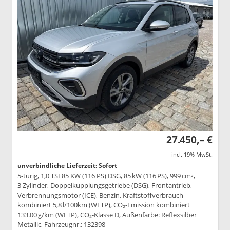
27.450,– €
incl. 19% MwSt.
unverbindliche Lieferzeit: Sofort
5-türig, 1,0 TSI 85 KW (116 PS) DSG, 85 kW (116 PS), 999 cm³,
3 Zylinder, Doppelkupplungsgetriebe (DSG), Frontantrieb,
Verbrennungsmotor (ICE), Benzin, Kraftstoffverbrauch
kombiniert 5,8 l/100km (WLTP), CO₂-Emission kombiniert
133.00 g/km (WLTP), CO₂-Klasse D, Außenfarbe: Reflexsilber
Metallic, Fahrzeugnr.: 132398