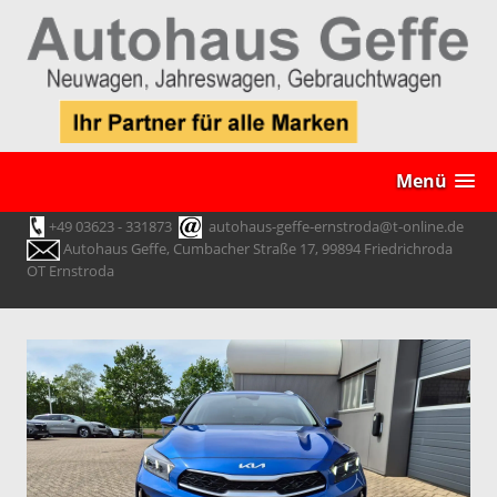
Menü
+49 03623 - 331873
autohaus-geffe-ernstroda@t-online.de
Autohaus Geffe, Cumbacher Straße 17, 99894 Friedrichroda
OT Ernstroda