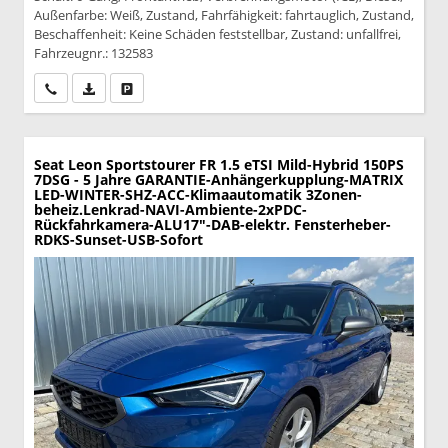
Außenfarbe: Weiß, Zustand, Fahrfähigkeit: fahrtauglich, Zustand,
Beschaffenheit: Keine Schäden feststellbar, Zustand: unfallfrei,
Fahrzeugnr.: 132583
Wir rufen Sie an
PDF-Datei, Fahrzeugexposé drucken
Drucken, parken oder vergleichen
Seat Leon Sportstourer
FR 1.5 eTSI Mild-Hybrid 150PS
7DSG - 5 Jahre GARANTIE-Anhängerkupplung-MATRIX
LED-WINTER-SHZ-ACC-Klimaautomatik 3Zonen-
beheiz.Lenkrad-NAVI-Ambiente-2xPDC-
Rückfahrkamera-ALU17"-DAB-elektr. Fensterheber-
RDKS-Sunset-USB-Sofort