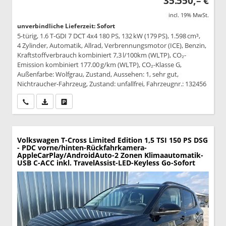
35.550,– €
incl. 19% MwSt.
unverbindliche Lieferzeit: Sofort
5-türig, 1.6 T-GDI 7 DCT 4x4 180 PS, 132 kW (179 PS), 1.598 cm³,
4 Zylinder, Automatik, Allrad, Verbrennungsmotor (ICE), Benzin,
Kraftstoffverbrauch kombiniert 7,3 l/100km (WLTP), CO₂-
Emission kombiniert 177.00 g/km (WLTP), CO₂-Klasse G,
Außenfarbe: Wolfgrau, Zustand, Aussehen: 1, sehr gut,
Nichtraucher-Fahrzeug, Zustand: unfallfrei, Fahrzeugnr.: 132456
Wir rufen Sie an
PDF-Datei, Fahrzeugexposé drucken
Drucken, parken oder vergleichen
Volkswagen T-Cross
Limited Edition 1,5 TSI 150 PS DSG
- PDC vorne/hinten-Rückfahrkamera-
AppleCarPlay/AndroidAuto-2 Zonen Klimaautomatik-
USB C-ACC inkl. TravelAssist-LED-Keyless Go-Sofort