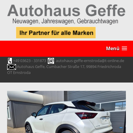
Menü
+49 03623 - 331873
autohaus-geffe-ernstroda@t-online.de
Autohaus Geffe, Cumbacher Straße 17, 99894 Friedrichroda
OT Ernstroda