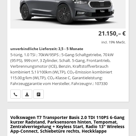
21.150,– €
incl. 19% MwSt.
unverbindliche Lieferzeit: 3,5 - 5 Monate
5-türig, 1.0 TSI ; 70kW/95PS ; 5-Gang-Schaltgetriebe, 70 kW
(95 PS), 999 cm³, 3 Zylinder, Schalt. 5-Gang, Frontantrieb,
Verbrennungsmotor (ICE), Benzin, Kraftstoffverbrauch
kombiniert 5,1 l/100km (WLTP), CO₂-Emission kombiniert
115.00 g/km (WLTP), CO₂-Klasse C, Garantieleistung:
Fahrzeuggarantie vom Hersteller, Fahrzeugnr.: 107330
Wir rufen Sie an
PDF-Datei, Fahrzeugexposé drucken
Drucken, parken oder vergleichen
Volkswagen T7 Transporter
Basis 2.0 TDI 110PS 6-Gang
kurzer Radstand, Parksensoren hinten, Tempomat,
Zentralverriegelung + Keyless Start, Radio 13" Wireless
App-Connect, Schiebetüre rechts, Heckklappe