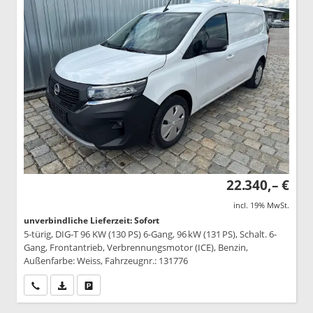
22.340,– €
incl. 19% MwSt.
unverbindliche Lieferzeit: Sofort
5-türig, DIG-T 96 KW (130 PS) 6-Gang, 96 kW (131 PS), Schalt. 6-
Gang, Frontantrieb, Verbrennungsmotor (ICE), Benzin,
Außenfarbe: Weiss, Fahrzeugnr.: 131776
Wir rufen Sie an
PDF-Datei, Fahrzeugexposé drucken
Drucken, parken oder vergleichen