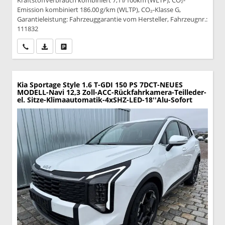
Kraftstoffverbrauch kombiniert 7,1 l/100km (WLTP), CO₂-
Emission kombiniert 186.00 g/km (WLTP), CO₂-Klasse G,
Garantieleistung: Fahrzeuggarantie vom Hersteller, Fahrzeugnr.:
111832
Wir rufen Sie an
PDF-Datei, Fahrzeugexposé drucken
Drucken, parken oder vergleichen
Kia Sportage
Style 1.6 T-GDI 150 PS 7DCT-NEUES
MODELL-Navi 12,3 Zoll-ACC-Rückfahrkamera-Teilleder-
el. Sitze-Klimaautomatik-4xSHZ-LED-18''Alu-Sofort