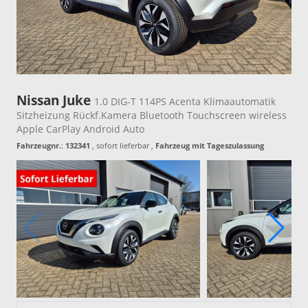
Nissan Juke
1.0 DIG-T 114PS Acenta Klimaautomatik
Sitzheizung Rückf.Kamera Bluetooth Touchscreen wireless
Apple CarPlay Android Auto
Fahrzeugnr.
:
132341
,
sofort lieferbar
,
Fahrzeug mit Tageszulassung