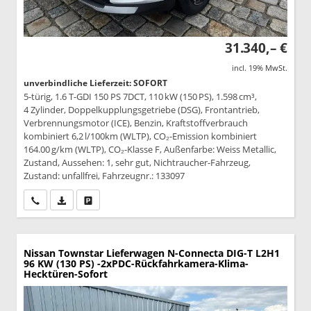
31.340,– €
incl. 19% MwSt.
unverbindliche Lieferzeit: SOFORT
5-türig, 1.6 T-GDI 150 PS 7DCT, 110 kW (150 PS), 1.598 cm³,
4 Zylinder, Doppelkupplungsgetriebe (DSG), Frontantrieb,
Verbrennungsmotor (ICE), Benzin, Kraftstoffverbrauch
kombiniert 6,2 l/100km (WLTP), CO₂-Emission kombiniert
164.00 g/km (WLTP), CO₂-Klasse F, Außenfarbe: Weiss Metallic,
Zustand, Aussehen: 1, sehr gut, Nichtraucher-Fahrzeug,
Zustand: unfallfrei, Fahrzeugnr.: 133097
Wir rufen Sie an
PDF-Datei, Fahrzeugexposé drucken
Drucken, parken oder vergleichen
Nissan Townstar Lieferwagen
N-Connecta DIG-T L2H1
96 KW (130 PS) -2xPDC-Rückfahrkamera-Klima-
Hecktüren-Sofort