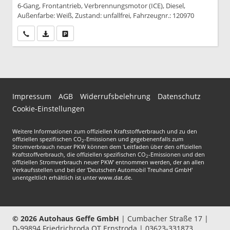
6-Gang, Frontantrieb, Verbrennungsmotor (ICE), Diesel,
Außenfarbe: Weiß, Zustand: unfallfrei, Fahrzeugnr.: 120970
Wir rufen Sie an
PDF-Datei, Fahrzeugexposé drucken
Drucken, parken oder vergleichen
Impressum
AGB
Widerrufsbelehrung
Datenschutz
Cookie-Einstellungen
Weitere Informationen zum offiziellen Kraftstoffverbrauch und zu den
offiziellen spezifischen CO
-Emissionen und gegebenenfalls zum
2
Stromverbrauch neuer PKW können dem 'Leitfaden über den offiziellen
Kraftstoffverbrauch, die offiziellen spezifischen CO
-Emissionen und den
2
offiziellen Stromverbrauch neuer PKW' entnommen werden, der an allen
Verkaufsstellen und bei der 'Deutschen Automobil Treuhand GmbH'
unentgeltlich erhältlich ist unter www.dat.de.
© 2026
Autohaus Geffe GmbH
|
Cumbacher Straße 17
|
D-99894
Friedrichroda OT Ernstroda |
03623-331873