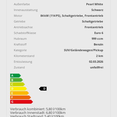
Außenfarbe
Pearl White
Innenausstattung
Schwarz
Motor
84 kW (114 PS), Schaltgetriebe, Frontantrieb
Getriebe
Schaltgetriebe
Antriebsachse
Frontantrieb
Schadstoffklasse
Euro 6
Hubraum
999 ccm
Kraftstoff
Benzin
Kategorie
SUV/Geländewagen/Pickup
Kilometerstand
2 km
Erstzulassung
02.03.2026
Zustand
unfallfrei
Verbrauch kombiniert:
5,80 l/100km
Verbrauch Innenstadt:
6,80 l/100km
Verbrauch Stadtrand:
5,40 l/100km