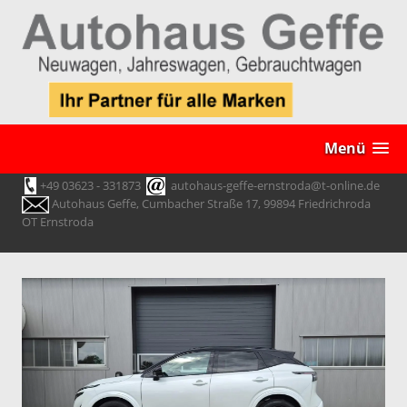
Menü
+49 03623 - 331873
autohaus-geffe-ernstroda@t-online.de
Autohaus Geffe, Cumbacher Straße 17, 99894 Friedrichroda
OT Ernstroda