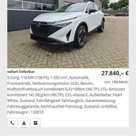
sofort lieferbar
27.840,– €
5-türig, 116 kW (158 PS), 1.332 cm³, Automatik,
incl. 19% MwSt.
Frontantrieb, Verbrennungsmotor (ICE), Benzin,
Kraftstoffverbrauch kombiniert 6,3 l/100km (WLTP), CO₂-Emission
kombiniert 141.00 g/km (WLTP), CO₂-Klasse E, Außenfarbe: Pearl
White, Zustand, Fahrfähigkeit: fahrtauglich, Garantieleistung:
Fahrzeuggarantie, Nichtraucher-Fahrzeug, Zustand: unfallfrei,
Fahrzeugnr.: 133010
Wir rufen Sie an
PDF-Datei, Fahrzeugexposé drucken
Drucken, parken oder vergleichen