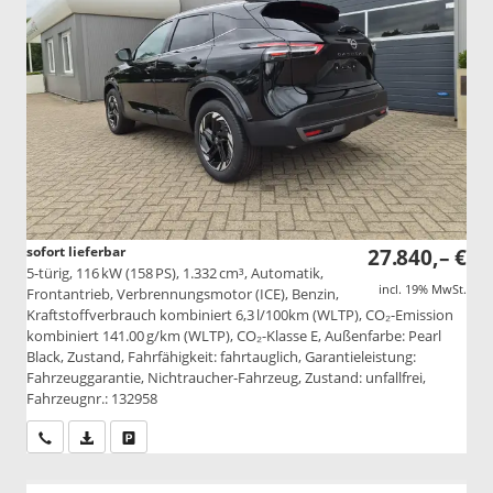
sofort lieferbar
27.840,– €
5-türig, 116 kW (158 PS), 1.332 cm³, Automatik,
incl. 19% MwSt.
Frontantrieb, Verbrennungsmotor (ICE), Benzin,
Kraftstoffverbrauch kombiniert 6,3 l/100km (WLTP), CO₂-Emission
kombiniert 141.00 g/km (WLTP), CO₂-Klasse E, Außenfarbe: Pearl
Black, Zustand, Fahrfähigkeit: fahrtauglich, Garantieleistung:
Fahrzeuggarantie, Nichtraucher-Fahrzeug, Zustand: unfallfrei,
Fahrzeugnr.: 132958
Wir rufen Sie an
PDF-Datei, Fahrzeugexposé drucken
Drucken, parken oder vergleichen