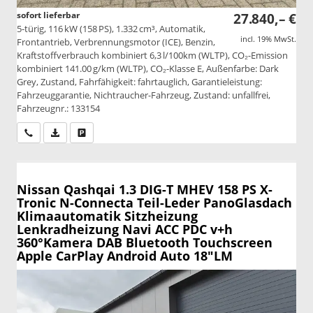
sofort lieferbar
27.840,– €
5-türig, 116 kW (158 PS), 1.332 cm³, Automatik,
incl. 19% MwSt.
Frontantrieb, Verbrennungsmotor (ICE), Benzin,
Kraftstoffverbrauch kombiniert 6,3 l/100km (WLTP), CO₂-Emission
kombiniert 141.00 g/km (WLTP), CO₂-Klasse E, Außenfarbe: Dark
Grey, Zustand, Fahrfähigkeit: fahrtauglich, Garantieleistung:
Fahrzeuggarantie, Nichtraucher-Fahrzeug, Zustand: unfallfrei,
Fahrzeugnr.: 133154
Wir rufen Sie an
PDF-Datei, Fahrzeugexposé drucken
Drucken, parken oder vergleichen
Nissan Qashqai
1.3 DIG-T MHEV 158 PS X-
Tronic N-Connecta Teil-Leder PanoGlasdach
Klimaautomatik Sitzheizung
Lenkradheizung Navi ACC PDC v+h
360°Kamera DAB Bluetooth Touchscreen
Apple CarPlay Android Auto 18"LM