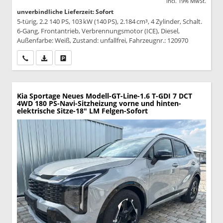
incl. 19% MwSt.
unverbindliche Lieferzeit: Sofort
5-türig, 2.2 140 PS, 103 kW (140 PS), 2.184 cm³, 4 Zylinder, Schalt.
6-Gang, Frontantrieb, Verbrennungsmotor (ICE), Diesel,
Außenfarbe: Weiß, Zustand: unfallfrei, Fahrzeugnr.: 120970
Wir rufen Sie an
PDF-Datei, Fahrzeugexposé drucken
Drucken, parken oder vergleichen
Kia Sportage
Neues Modell-GT-Line-1.6 T-GDI 7 DCT
4WD 180 PS-Navi-Sitzheizung vorne und hinten-
elektrische Sitze-18" LM Felgen-Sofort