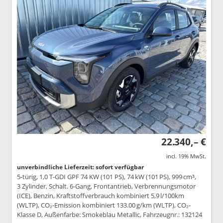
22.340,– €
incl. 19% MwSt.
unverbindliche Lieferzeit: sofort verfügbar
5-türig, 1,0 T-GDI GPF 74 KW (101 PS), 74 kW (101 PS), 999 cm³,
3 Zylinder, Schalt. 6-Gang, Frontantrieb, Verbrennungsmotor
(ICE), Benzin, Kraftstoffverbrauch kombiniert 5,9 l/100km
(WLTP), CO₂-Emission kombiniert 133.00 g/km (WLTP), CO₂-
Klasse D, Außenfarbe: Smokeblau Metallic, Fahrzeugnr.: 132124