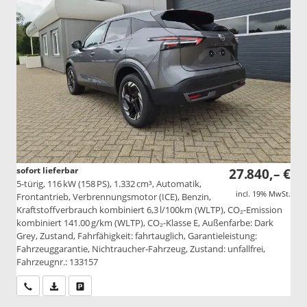
sofort lieferbar
27.840,– €
5-türig, 116 kW (158 PS), 1.332 cm³, Automatik,
incl. 19% MwSt.
Frontantrieb, Verbrennungsmotor (ICE), Benzin,
Kraftstoffverbrauch kombiniert 6,3 l/100km (WLTP), CO₂-Emission
kombiniert 141.00 g/km (WLTP), CO₂-Klasse E, Außenfarbe: Dark
Grey, Zustand, Fahrfähigkeit: fahrtauglich, Garantieleistung:
Fahrzeuggarantie, Nichtraucher-Fahrzeug, Zustand: unfallfrei,
Fahrzeugnr.: 133157
Wir rufen Sie an
PDF-Datei, Fahrzeugexposé drucken
Drucken, parken oder vergleichen