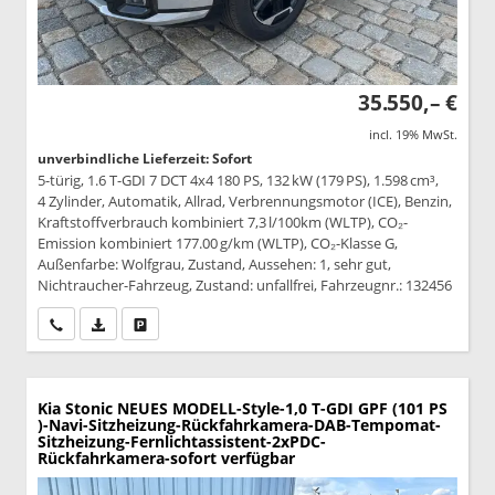
35.550,– €
incl. 19% MwSt.
unverbindliche Lieferzeit: Sofort
5-türig, 1.6 T-GDI 7 DCT 4x4 180 PS, 132 kW (179 PS), 1.598 cm³,
4 Zylinder, Automatik, Allrad, Verbrennungsmotor (ICE), Benzin,
Kraftstoffverbrauch kombiniert 7,3 l/100km (WLTP), CO₂-
Emission kombiniert 177.00 g/km (WLTP), CO₂-Klasse G,
Außenfarbe: Wolfgrau, Zustand, Aussehen: 1, sehr gut,
Nichtraucher-Fahrzeug, Zustand: unfallfrei, Fahrzeugnr.: 132456
Wir rufen Sie an
PDF-Datei, Fahrzeugexposé drucken
Drucken, parken oder vergleichen
Kia Stonic
NEUES MODELL-Style-1,0 T-GDI GPF (101 PS
)-Navi-Sitzheizung-Rückfahrkamera-DAB-Tempomat-
Sitzheizung-Fernlichtassistent-2xPDC-
Rückfahrkamera-sofort verfügbar