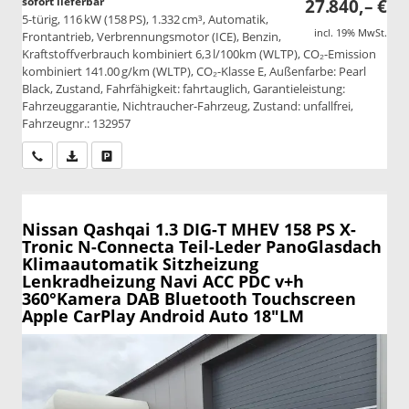
sofort lieferbar
27.840,– €
5-türig, 116 kW (158 PS), 1.332 cm³, Automatik,
incl. 19% MwSt.
Frontantrieb, Verbrennungsmotor (ICE), Benzin,
Kraftstoffverbrauch kombiniert 6,3 l/100km (WLTP), CO₂-Emission
kombiniert 141.00 g/km (WLTP), CO₂-Klasse E, Außenfarbe: Pearl
Black, Zustand, Fahrfähigkeit: fahrtauglich, Garantieleistung:
Fahrzeuggarantie, Nichtraucher-Fahrzeug, Zustand: unfallfrei,
Fahrzeugnr.: 132957
Wir rufen Sie an
PDF-Datei, Fahrzeugexposé drucken
Drucken, parken oder vergleichen
Nissan Qashqai
1.3 DIG-T MHEV 158 PS X-
Tronic N-Connecta Teil-Leder PanoGlasdach
Klimaautomatik Sitzheizung
Lenkradheizung Navi ACC PDC v+h
360°Kamera DAB Bluetooth Touchscreen
Apple CarPlay Android Auto 18"LM