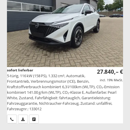
sofort lieferbar
27.840,– €
5-türig, 116 kW (158 PS), 1.332 cm³, Automatik,
incl. 19% MwSt.
Frontantrieb, Verbrennungsmotor (ICE), Benzin,
Kraftstoffverbrauch kombiniert 6,3 l/100km (WLTP), CO₂-Emission
kombiniert 141.00 g/km (WLTP), CO₂-Klasse E, Außenfarbe: Pearl
White, Zustand, Fahrfähigkeit: fahrtauglich, Garantieleistung:
Fahrzeuggarantie, Nichtraucher-Fahrzeug, Zustand: unfallfrei,
Fahrzeugnr.: 133012
Wir rufen Sie an
PDF-Datei, Fahrzeugexposé drucken
Drucken, parken oder vergleichen