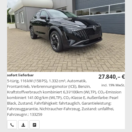
sofort lieferbar
27.840,– €
5-türig, 116 kW (158 PS), 1.332 cm³, Automatik,
incl. 19% MwSt.
Frontantrieb, Verbrennungsmotor (ICE), Benzin,
Kraftstoffverbrauch kombiniert 6,3 l/100km (WLTP), CO₂-Emission
kombiniert 141.00 g/km (WLTP), CO₂-Klasse E, Außenfarbe: Pearl
Black, Zustand, Fahrfähigkeit: fahrtauglich, Garantieleistung:
Fahrzeuggarantie, Nichtraucher-Fahrzeug, Zustand: unfallfrei,
Fahrzeugnr.: 133259
Wir rufen Sie an
PDF-Datei, Fahrzeugexposé drucken
Drucken, parken oder vergleichen