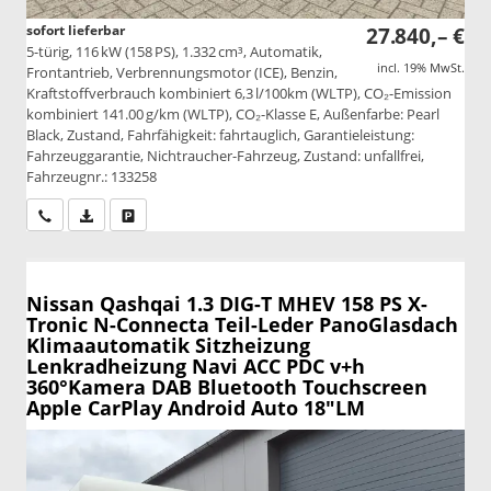
sofort lieferbar
27.840,– €
5-türig, 116 kW (158 PS), 1.332 cm³, Automatik,
incl. 19% MwSt.
Frontantrieb, Verbrennungsmotor (ICE), Benzin,
Kraftstoffverbrauch kombiniert 6,3 l/100km (WLTP), CO₂-Emission
kombiniert 141.00 g/km (WLTP), CO₂-Klasse E, Außenfarbe: Pearl
Black, Zustand, Fahrfähigkeit: fahrtauglich, Garantieleistung:
Fahrzeuggarantie, Nichtraucher-Fahrzeug, Zustand: unfallfrei,
Fahrzeugnr.: 133258
Wir rufen Sie an
PDF-Datei, Fahrzeugexposé drucken
Drucken, parken oder vergleichen
Nissan Qashqai
1.3 DIG-T MHEV 158 PS X-
Tronic N-Connecta Teil-Leder PanoGlasdach
Klimaautomatik Sitzheizung
Lenkradheizung Navi ACC PDC v+h
360°Kamera DAB Bluetooth Touchscreen
Apple CarPlay Android Auto 18"LM