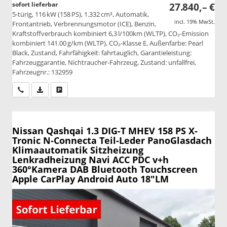
sofort lieferbar
27.840,– €
5-türig, 116 kW (158 PS), 1.332 cm³, Automatik,
incl. 19% MwSt.
Frontantrieb, Verbrennungsmotor (ICE), Benzin,
Kraftstoffverbrauch kombiniert 6,3 l/100km (WLTP), CO₂-Emission
kombiniert 141.00 g/km (WLTP), CO₂-Klasse E, Außenfarbe: Pearl
Black, Zustand, Fahrfähigkeit: fahrtauglich, Garantieleistung:
Fahrzeuggarantie, Nichtraucher-Fahrzeug, Zustand: unfallfrei,
Fahrzeugnr.: 132959
Wir rufen Sie an
PDF-Datei, Fahrzeugexposé drucken
Drucken, parken oder vergleichen
Nissan Qashqai
1.3 DIG-T MHEV 158 PS X-
Tronic N-Connecta Teil-Leder PanoGlasdach
Klimaautomatik Sitzheizung
Lenkradheizung Navi ACC PDC v+h
360°Kamera DAB Bluetooth Touchscreen
Apple CarPlay Android Auto 18"LM