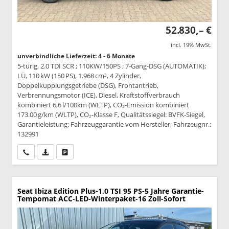
52.830,– €
incl. 19% MwSt.
unverbindliche Lieferzeit: 4 - 6 Monate
5-türig, 2.0 TDI SCR ; 110KW/150PS ; 7-Gang-DSG (AUTOMATIK);
LÜ, 110 kW (150 PS), 1.968 cm³, 4 Zylinder,
Doppelkupplungsgetriebe (DSG), Frontantrieb,
Verbrennungsmotor (ICE), Diesel, Kraftstoffverbrauch
kombiniert 6,6 l/100km (WLTP), CO₂-Emission kombiniert
173.00 g/km (WLTP), CO₂-Klasse F, Qualitätssiegel: BVFK-Siegel,
Garantieleistung: Fahrzeuggarantie vom Hersteller, Fahrzeugnr.:
132991
Wir rufen Sie an
PDF-Datei, Fahrzeugexposé drucken
Drucken, parken oder vergleichen
Seat Ibiza
Edition Plus-1,0 TSI 95 PS-5 Jahre Garantie-
Tempomat ACC-LED-Winterpaket-16 Zoll-Sofort