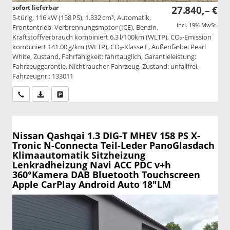
sofort lieferbar
27.840,– €
5-türig, 116 kW (158 PS), 1.332 cm³, Automatik,
incl. 19% MwSt.
Frontantrieb, Verbrennungsmotor (ICE), Benzin,
Kraftstoffverbrauch kombiniert 6,3 l/100km (WLTP), CO₂-Emission
kombiniert 141.00 g/km (WLTP), CO₂-Klasse E, Außenfarbe: Pearl
White, Zustand, Fahrfähigkeit: fahrtauglich, Garantieleistung:
Fahrzeuggarantie, Nichtraucher-Fahrzeug, Zustand: unfallfrei,
Fahrzeugnr.: 133011
Wir rufen Sie an
PDF-Datei, Fahrzeugexposé drucken
Drucken, parken oder vergleichen
Nissan Qashqai
1.3 DIG-T MHEV 158 PS X-
Tronic N-Connecta Teil-Leder PanoGlasdach
Klimaautomatik Sitzheizung
Lenkradheizung Navi ACC PDC v+h
360°Kamera DAB Bluetooth Touchscreen
Apple CarPlay Android Auto 18"LM