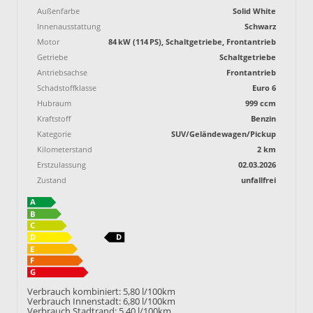
Außenfarbe
Solid White
Innenausstattung
Schwarz
Motor
84 kW (114 PS), Schaltgetriebe, Frontantrieb
Getriebe
Schaltgetriebe
Antriebsachse
Frontantrieb
Schadstoffklasse
Euro 6
Hubraum
999 ccm
Kraftstoff
Benzin
Kategorie
SUV/Geländewagen/Pickup
Kilometerstand
2 km
Erstzulassung
02.03.2026
Zustand
unfallfrei
Verbrauch kombiniert:
5,80 l/100km
Verbrauch Innenstadt:
6,80 l/100km
Verbrauch Stadtrand:
5,40 l/100km