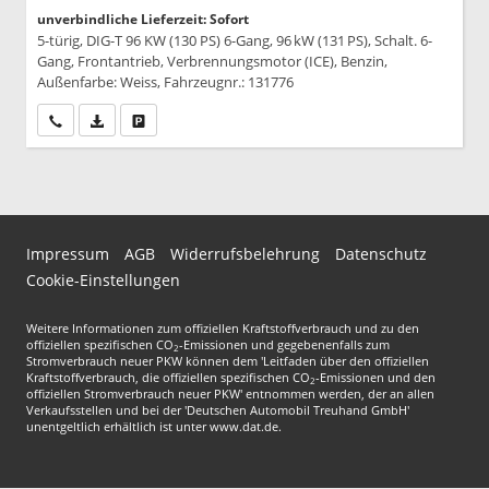
unverbindliche Lieferzeit: Sofort
5-türig, DIG-T 96 KW (130 PS) 6-Gang, 96 kW (131 PS), Schalt. 6-
Gang, Frontantrieb, Verbrennungsmotor (ICE), Benzin,
Außenfarbe: Weiss, Fahrzeugnr.: 131776
Wir rufen Sie an
PDF-Datei, Fahrzeugexposé drucken
Drucken, parken oder vergleichen
Impressum
AGB
Widerrufsbelehrung
Datenschutz
Cookie-Einstellungen
Weitere Informationen zum offiziellen Kraftstoffverbrauch und zu den
offiziellen spezifischen CO
-Emissionen und gegebenenfalls zum
2
Stromverbrauch neuer PKW können dem 'Leitfaden über den offiziellen
Kraftstoffverbrauch, die offiziellen spezifischen CO
-Emissionen und den
2
offiziellen Stromverbrauch neuer PKW' entnommen werden, der an allen
Verkaufsstellen und bei der 'Deutschen Automobil Treuhand GmbH'
unentgeltlich erhältlich ist unter www.dat.de.