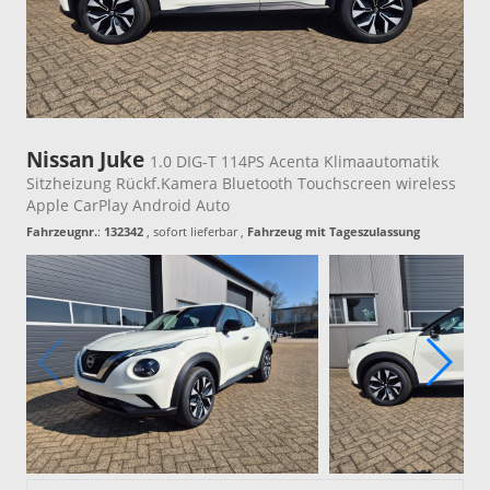
Nissan Juke
1.0 DIG-T 114PS Acenta Klimaautomatik
Sitzheizung Rückf.Kamera Bluetooth Touchscreen wireless
Apple CarPlay Android Auto
Fahrzeugnr.
:
132342
,
sofort lieferbar
,
Fahrzeug mit Tageszulassung