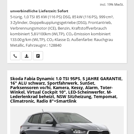
incl. 19% MwSt.
unverbindliche Lieferzeit: Sofort
5-türig, 1,0 TSI 85 KW (116 PS) DSG, 85 kW (116 PS), 999 cm³,
3 Zylinder, Doppelkupplungsgetriebe (DSG), Frontantrieb,
Verbrennungsmotor (ICE), Benzin, Kraftstoffverbrauch
kombiniert 5,8 l/100km (WLTP), CO₂-Emission kombiniert
133.00 g/km (WLTP), CO₂-Klasse D, Außenfarbe: Rauchgrau
Metallic, Fahrzeugnr.: 128840
Wir rufen Sie an
PDF-Datei, Fahrzeugexposé drucken
Drucken, parken oder vergleichen
Skoda Fabia
Dynamic 1.0 TSI 95PS, 5 JAHRE GARANTIE,
16" ALU schwarz, Sportfahrwerk, SunSet,
Parksensoren vo/hi, Kamera, Kessy, Alarm, Toter-
Winkel, Virtual Cockpit 10", LED-Scheinwerfer, M-
Lederlenkrad beheizt, NSW Sitzheizung, Tempomat,
Climatronic, Radio 8"+Smartlink