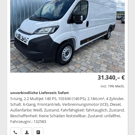
31.340,– €
incl. 19% MwSt.
unverbindliche Lieferzeit: Sofort
5-türig, 2.2 Multijet 140 PS, 103 kW (140 PS), 2.184 cm³, 4 Zylinder,
Schalt. 6-Gang, Frontantrieb, Verbrennungsmotor (ICE), Diesel,
Außenfarbe: Weiß, Zustand, Fahrfähigkeit: fahrtauglich, Zustand,
Beschaffenheit: Keine Schäden feststellbar, Zustand: unfallfrei,
Fahrzeugnr.: 132583
Wir rufen Sie an
PDF-Datei, Fahrzeugexposé drucken
Drucken, parken oder vergleichen