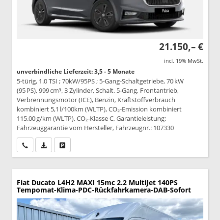
21.150,– €
incl. 19% MwSt.
unverbindliche Lieferzeit: 3,5 - 5 Monate
5-türig, 1.0 TSI ; 70kW/95PS ; 5-Gang-Schaltgetriebe, 70 kW
(95 PS), 999 cm³, 3 Zylinder, Schalt. 5-Gang, Frontantrieb,
Verbrennungsmotor (ICE), Benzin, Kraftstoffverbrauch
kombiniert 5,1 l/100km (WLTP), CO₂-Emission kombiniert
115.00 g/km (WLTP), CO₂-Klasse C, Garantieleistung:
Fahrzeuggarantie vom Hersteller, Fahrzeugnr.: 107330
Wir rufen Sie an
PDF-Datei, Fahrzeugexposé drucken
Drucken, parken oder vergleichen
Fiat Ducato
L4H2 MAXI 15mc 2.2 MultiJet 140PS
Tempomat-Klima-PDC-Rückfahrkamera-DAB-Sofort