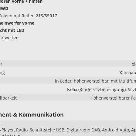
oren vorne + hinten
 4WD
Felgen mit Reifen 215/55R17
heinwerfer vorne
icht mit LED
inwerfer
er
el
ung
Klimaau
in Leder, höhenverstellbar, mit Multifu
Isofix (Kindersitzbefestigung), Sit
llbarkeit
Höhenverstellbarer Fa
ment & Kommunikation
e
Player, Radio, Schnittstelle USB, Digitalradio DAB, Android Auto, A
ouchscreen