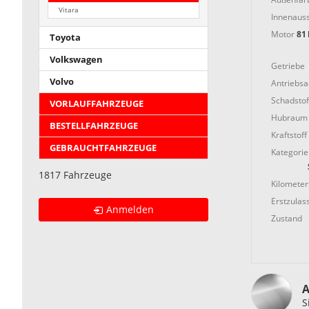
Vitara
Innenauss
Motor
81 
Toyota
Volkswagen
Getriebe
Volvo
Antriebs
Schadstof
VORLAUFFAHRZEUGE
Hubraum
BESTELLFAHRZEUGE
Kraftstoff
GEBRAUCHTFAHRZEUGE
Kategorie
1817 Fahrzeuge
Kilometer
Erstzulas
Anmelden
Zustand
A
S