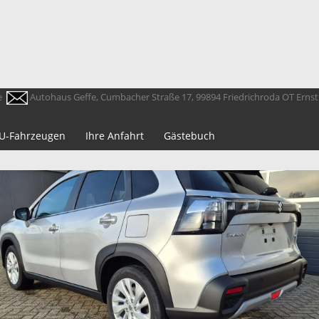
e
Autohaus Geffe, Cumbacher Straße 17, 99894 Friedrichroda OT Erns
 EU-Fahrzeugen
Ihre Anfahrt
Gästebuch