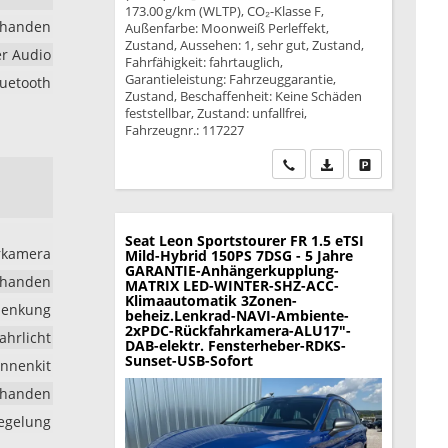
173.00 g/km (WLTP), CO₂-Klasse F,
rhanden
Außenfarbe: Moonweiß Perleffekt,
Zustand, Aussehen: 1, sehr gut, Zustand,
er Audio
Fahrfähigkeit: fahrtauglich,
Garantieleistung: Fahrzeuggarantie,
luetooth
Zustand, Beschaffenheit: Keine Schäden
feststellbar, Zustand: unfallfrei,
Fahrzeugnr.: 117227
Wir rufen Sie an
PDF-Datei, Fahrzeu
Drucken, park
Seat Leon Sportstourer
FR 1.5 eTSI
hrkamera
Mild-Hybrid 150PS 7DSG - 5 Jahre
GARANTIE-Anhängerkupplung-
rhanden
MATRIX LED-WINTER-SHZ-ACC-
Klimaautomatik 3Zonen-
lenkung
beheiz.Lenkrad-NAVI-Ambiente-
2xPDC-Rückfahrkamera-ALU17"-
ahrlicht
DAB-elektr. Fensterheber-RDKS-
Sunset-USB-Sofort
nnenkit
rhanden
iegelung