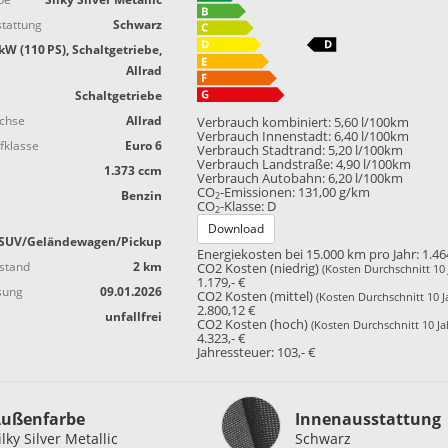
tattung
Schwarz
kW (110 PS), Schaltgetriebe,
Allrad
Schaltgetriebe
achse
Allrad
Verbrauch kombiniert:
5,60 l/100km
Verbrauch Innenstadt:
6,40 l/100km
fklasse
Euro 6
Verbrauch Stadtrand:
5,20 l/100km
Verbrauch Landstraße:
4,90 l/100km
1.373 ccm
Verbrauch Autobahn:
6,20 l/100km
CO
-Emissionen:
131,00 g/km
Benzin
2
CO
-Klasse:
D
2
Download
SUV/Geländewagen/Pickup
Energiekosten bei 15.000 km pro Jahr:
1.46
stand
2 km
CO2 Kosten (niedrig)
(Kosten Durchschnitt 10 
1.179,- €
sung
09.01.2026
CO2 Kosten (mittel)
(Kosten Durchschnitt 10 J
2.800,12 €
unfallfrei
CO2 Kosten (hoch)
(Kosten Durchschnitt 10 Ja
4.323,- €
Jahressteuer:
103,- €
Innenausstattung
ußenfarbe
Innenausstattung
ilky Silver Metallic
Schwarz