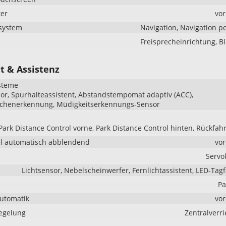
er
vo
system
Navigation, Navigation p
Freisprecheinrichtung, B
t & Assistenz
steme
r, Spurhalteassistent, Abstandstempomat adaptiv (ACC),
ichenerkennung, Müdigkeitserkennungs-Sensor
Park Distance Control vorne, Park Distance Control hinten, Rückfa
l automatisch abblendend
vo
Servo
Lichtsensor, Nebelscheinwerfer, Fernlichtassistent, LED-Tagf
Pa
Automatik
vo
iegelung
Zentralverr