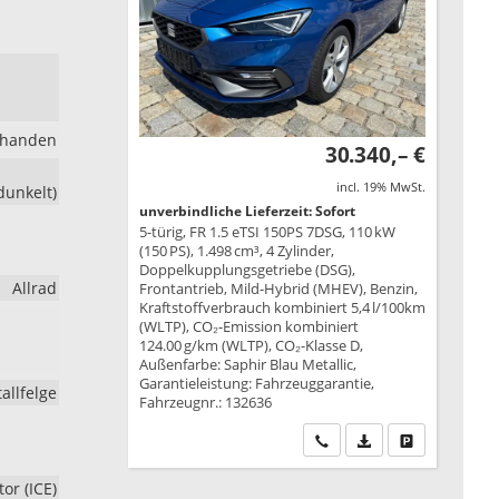
rhanden
30.340,– €
incl. 19% MwSt.
dunkelt)
unverbindliche Lieferzeit: Sofort
5-türig, FR 1.5 eTSI 150PS 7DSG, 110 kW
(150 PS), 1.498 cm³, 4 Zylinder,
Doppelkupplungsgetriebe (DSG),
Allrad
Frontantrieb, Mild-Hybrid (MHEV), Benzin,
Kraftstoffverbrauch kombiniert 5,4 l/100km
(WLTP), CO₂-Emission kombiniert
124.00 g/km (WLTP), CO₂-Klasse D,
Außenfarbe: Saphir Blau Metallic,
Garantieleistung: Fahrzeuggarantie,
allfelge
Fahrzeugnr.: 132636
Wir rufen Sie an
PDF-Datei, Fahrzeu
Drucken, park
r (ICE)