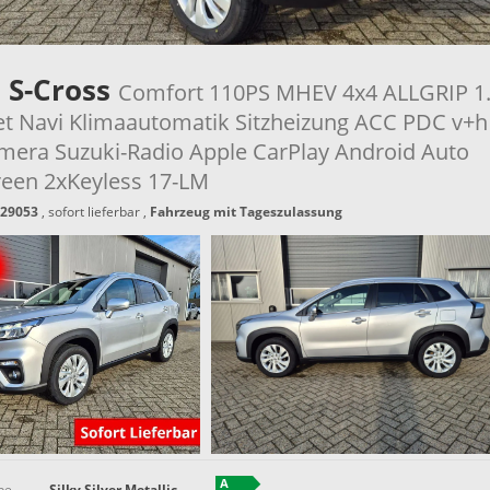
 S-Cross
Comfort 110PS MHEV 4x4 ALLGRIP 1
et Navi Klimaautomatik Sitzheizung ACC PDC v+h
mera Suzuki-Radio Apple CarPlay Android Auto
een 2xKeyless 17-LM
29053
,
sofort lieferbar
,
Fahrzeug mit Tageszulassung
be
Silky Silver Metallic