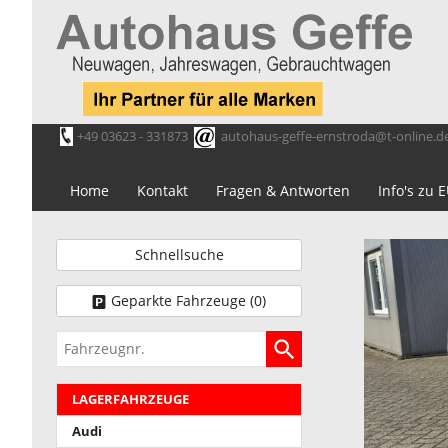
+49 03623 - 331873
autohaus-geffe-ernstroda@t-online.d
Home
Kontakt
Fragen & Antworten
Info's zu
Schnellsuche
Geparkte Fahrzeuge (
0
)
Fahrzeugnr.
LAGERFAHRZEUGE
Audi