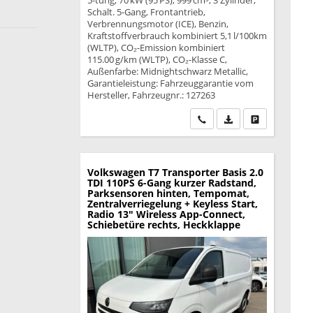
5-türig, 70 kW (95 PS), 999 cm³, 3 Zylinder,
Schalt. 5-Gang, Frontantrieb,
Verbrennungsmotor (ICE), Benzin,
Kraftstoffverbrauch kombiniert 5,1 l/100km
(WLTP), CO₂-Emission kombiniert
115.00 g/km (WLTP), CO₂-Klasse C,
Außenfarbe: Midnightschwarz Metallic,
Garantieleistung: Fahrzeuggarantie vom
Hersteller, Fahrzeugnr.: 127263
Wir rufen Sie an
PDF-Datei, Fahrzeu
Drucken, park
Volkswagen T7 Transporter
Basis 2.0
TDI 110PS 6-Gang kurzer Radstand,
Parksensoren hinten, Tempomat,
Zentralverriegelung + Keyless Start,
Radio 13" Wireless App-Connect,
Schiebetüre rechts, Heckklappe