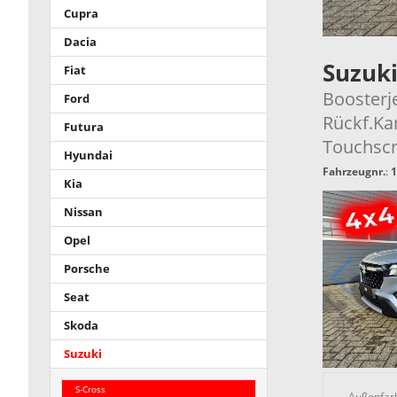
Cupra
Dacia
Suzuki
Fiat
Boosterj
Ford
Rückf.Ka
Futura
Touchscr
Hyundai
Fahrzeugnr.
:
1
Kia
Nissan
Opel
Porsche
Seat
Skoda
Suzuki
S-Cross
Außenfar