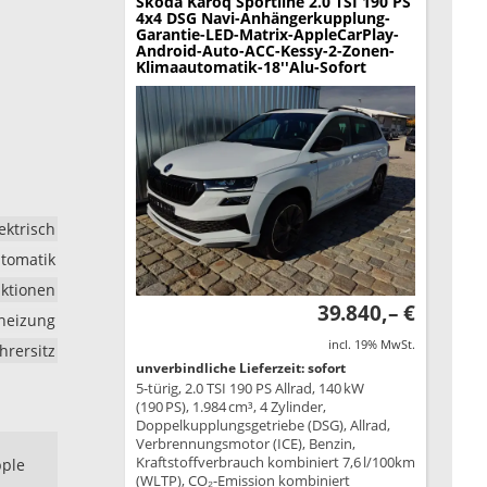
Skoda Karoq
Sportline 2.0 TSI 190 PS
4x4 DSG Navi-Anhängerkupplung-
Garantie-LED-Matrix-AppleCarPlay-
Android-Auto-ACC-Kessy-2-Zonen-
Klimaautomatik-18''Alu-Sofort
ektrisch
tomatik
nktionen
39.840,– €
zheizung
incl. 19% MwSt.
hrersitz
unverbindliche Lieferzeit: sofort
5-türig, 2.0 TSI 190 PS Allrad, 140 kW
(190 PS), 1.984 cm³, 4 Zylinder,
Doppelkupplungsgetriebe (DSG), Allrad,
Verbrennungsmotor (ICE), Benzin,
Kraftstoffverbrauch kombiniert 7,6 l/100km
pple
(WLTP), CO₂-Emission kombiniert