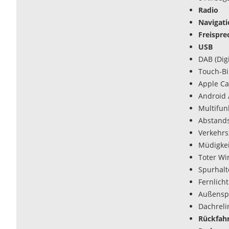
Radio
Navigat
Freispre
USB
DAB (Dig
Touch-Bi
Apple Ca
Android 
Multifun
Abstands
Verkehr
Müdigke
Toter Wi
Spurhalte
Fernlicht
Außenspi
Dachrel
Rückfah