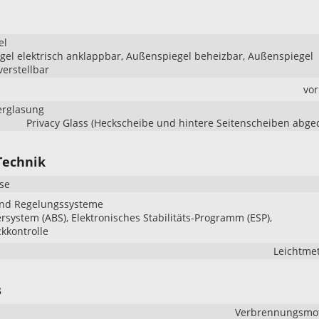
el
el elektrisch anklappbar, Außenspiegel beheizbar, Außenspiegel
verstellbar
vo
erglasung
Privacy Glass (Heckscheibe und hintere Seitenscheiben abge
Technik
se
und Regelungssysteme
ersystem (ABS), Elektronisches Stabilitäts-Programm (ESP),
kkontrolle
Leichtmet
s
Verbrennungsmoto