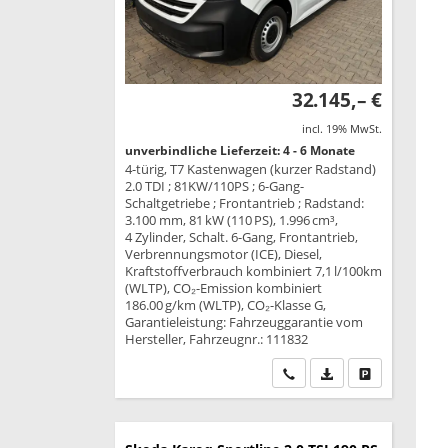
32.145,– €
incl. 19% MwSt.
unverbindliche Lieferzeit: 4 - 6 Monate
4-türig, T7 Kastenwagen (kurzer Radstand)
2.0 TDI ; 81KW/110PS ; 6-Gang-
Schaltgetriebe ; Frontantrieb ; Radstand:
3.100 mm, 81 kW (110 PS), 1.996 cm³,
4 Zylinder, Schalt. 6-Gang, Frontantrieb,
Verbrennungsmotor (ICE), Diesel,
Kraftstoffverbrauch kombiniert 7,1 l/100km
(WLTP), CO₂-Emission kombiniert
186.00 g/km (WLTP), CO₂-Klasse G,
Garantieleistung: Fahrzeuggarantie vom
Hersteller, Fahrzeugnr.: 111832
Wir rufen Sie an
PDF-Datei, Fahrzeu
Drucken, park