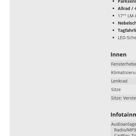
Parksens
Allrad /
17"" LM-
Nebelsc
Tagfahrl
LED-Sche
Innen
Fensterheb
Klimatisier
Lenkrad
Sitze
Sitze: Verste
Infotain
Audioanlag
Radio/MP3-
CarPlay, T