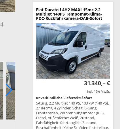
Fiat Ducato
L4H2 MAXI 15mc 2.2
MultiJet 140PS Tempomat-Klima-
PDC-Rückfahrkamera-DAB-Sofort
.4
31.340,– €
incl. 19% MwSt.
unverbindliche Lieferzeit: Sofort
5-türig, 2.2 Multijet 140 PS, 103 kW (140 PS),
2.184 cm³, 4 Zylinder, Schalt. 6-Gang,
Frontantrieb, Verbrennungsmotor (ICE),
Diesel, Außenfarbe: Weiß, Zustand,
Fahrfähigkeit: fahrtauglich, Zustand,
Beschaffenheit: Keine Schäden feststellbar,