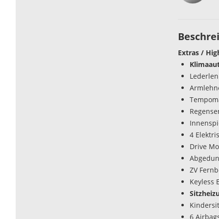
Beschre
Extras / Hig
Klimaau
Lederlen
Armlehn
Tempoma
Regense
Innenspi
4 Elektr
Drive Mo
Abgedun
ZV Fern
Keyless 
Sitzheiz
Kindersi
6 Airbag