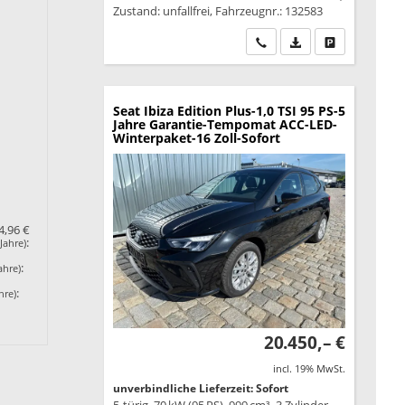
Zustand: unfallfrei, Fahrzeugnr.: 132583
Wir rufen Sie an
PDF-Datei, Fahrzeu
Drucken, park
Seat Ibiza
Edition Plus-1,0 TSI 95 PS-5
Jahre Garantie-Tempomat ACC-LED-
Winterpaket-16 Zoll-Sofort
4,96 €
:
Jahre)
:
ahre)
:
hre)
20.450,– €
incl. 19% MwSt.
unverbindliche Lieferzeit: Sofort