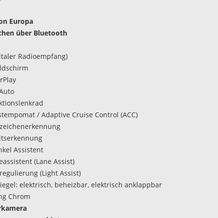
ion Europa
chen über Bluetooth
italer Radioempfang)
ldschirm
rPlay
Auto
ktionslenkrad
tempomat / Adaptive Cruise Control (ACC)
szeichenerkennung
itserkennung
nkel Assistent
assistent (Lane Assist)
regulierung (Light Assist)
egel: elektrisch, beheizbar, elektrisch anklappbar
ing Chrom
rkamera