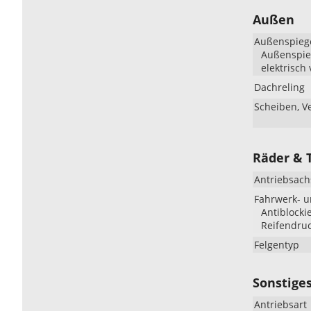
Außen
Außenspieg
Außenspieg
elektrisch 
Dachreling
Scheiben, V
Räder & 
Antriebsach
Fahrwerk- 
Antiblocki
Reifendruc
Felgentyp
Sonstige
Antriebsart