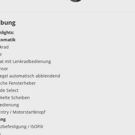
ibung
hlights:
tomatik
krad
e
t mit Lenkradbedienung
nsor
egel automatisch abblendend
ische Fensterheber
de Select
kelte Scheiben
bedienung
Entry / Motorstartknopf
ung
tzbefestigung / ISOFIX
s