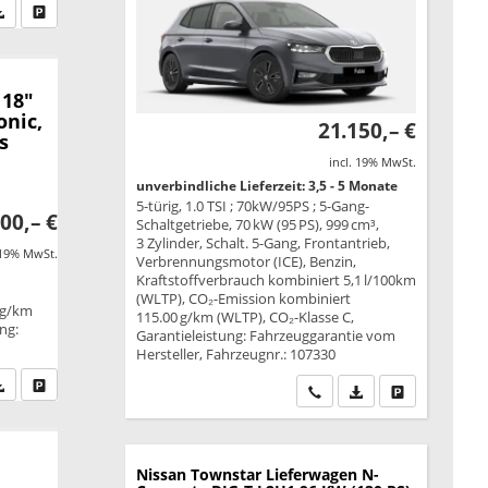
fen Sie an
PDF-Datei, Fahrzeugexposé drucken
Drucken, parken oder vergleichen
 18"
onic,
21.150,– €
s
incl. 19% MwSt.
unverbindliche Lieferzeit: 3,5 - 5 Monate
5-türig, 1.0 TSI ; 70kW/95PS ; 5-Gang-
00,– €
Schaltgetriebe, 70 kW (95 PS), 999 cm³,
3 Zylinder, Schalt. 5-Gang, Frontantrieb,
 19% MwSt.
Verbrennungsmotor (ICE), Benzin,
Kraftstoffverbrauch kombiniert 5,1 l/100km
(WLTP), CO₂-Emission kombiniert
 g/km
115.00 g/km (WLTP), CO₂-Klasse C,
ung:
Garantieleistung: Fahrzeuggarantie vom
Hersteller, Fahrzeugnr.: 107330
fen Sie an
PDF-Datei, Fahrzeugexposé drucken
Drucken, parken oder vergleichen
Wir rufen Sie an
PDF-Datei, Fahrzeu
Drucken, park
Nissan Townstar Lieferwagen
N-