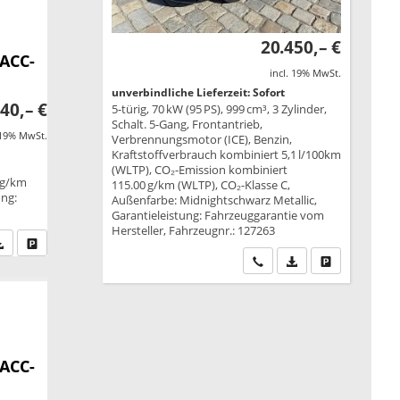
20.450,– €
 ACC-
incl. 19% MwSt.
unverbindliche Lieferzeit: Sofort
40,– €
5-türig, 70 kW (95 PS), 999 cm³, 3 Zylinder,
Schalt. 5-Gang, Frontantrieb,
 19% MwSt.
Verbrennungsmotor (ICE), Benzin,
Kraftstoffverbrauch kombiniert 5,1 l/100km
(WLTP), CO₂-Emission kombiniert
 g/km
115.00 g/km (WLTP), CO₂-Klasse C,
ung:
Außenfarbe: Midnightschwarz Metallic,
Garantieleistung: Fahrzeuggarantie vom
Hersteller, Fahrzeugnr.: 127263
fen Sie an
PDF-Datei, Fahrzeugexposé drucken
Drucken, parken oder vergleichen
Wir rufen Sie an
PDF-Datei, Fahrzeu
Drucken, park
 ACC-