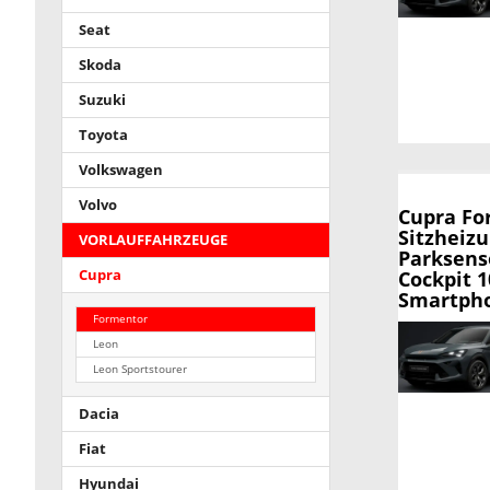
Seat
Skoda
Suzuki
Toyota
Volkswagen
Volvo
Cupra Fo
Sitzheizu
VORLAUFFAHRZEUGE
Parksens
Cockpit 1
Cupra
Smartpho
Formentor
Leon
Leon Sportstourer
Dacia
Fiat
Hyundai