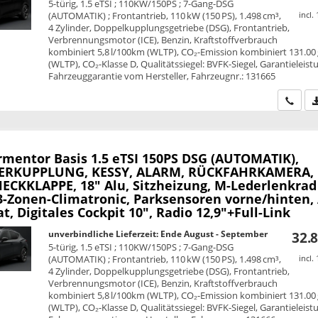
5-türig, 1.5 eTSI ; 110KW/150PS ; 7-Gang-DSG
(AUTOMATIK) ; Frontantrieb, 110 kW (150 PS), 1.498 cm³,
incl.
4 Zylinder, Doppelkupplungsgetriebe (DSG), Frontantrieb,
Verbrennungsmotor (ICE), Benzin, Kraftstoffverbrauch
kombiniert 5,8 l/100km (WLTP), CO₂-Emission kombiniert 131.00
(WLTP), CO₂-Klasse D, Qualitätssiegel: BVFK-Siegel, Garantieleist
Fahrzeuggarantie vom Hersteller, Fahrzeugnr.: 131665
Wir ru
rmentor
Basis 1.5 eTSI 150PS DSG (AUTOMATIK),
RKUPPLUNG, KESSY, ALARM, RÜCKFAHRKAMERA,
HECKKLAPPE, 18" Alu, Sitzheizung, M-Lederlenkrad
 3-Zonen-Climatronic, Parksensoren vorne/hinten,
 Digitales Cockpit 10", Radio 12,9"+Full-Link
unverbindliche Lieferzeit: Ende August - September
32.8
5-türig, 1.5 eTSI ; 110KW/150PS ; 7-Gang-DSG
(AUTOMATIK) ; Frontantrieb, 110 kW (150 PS), 1.498 cm³,
incl.
4 Zylinder, Doppelkupplungsgetriebe (DSG), Frontantrieb,
Verbrennungsmotor (ICE), Benzin, Kraftstoffverbrauch
kombiniert 5,8 l/100km (WLTP), CO₂-Emission kombiniert 131.00
(WLTP), CO₂-Klasse D, Qualitätssiegel: BVFK-Siegel, Garantieleist