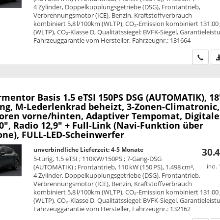
4 Zylinder, Doppelkupplungsgetriebe (DSG), Frontantrieb,
Verbrennungsmotor (ICE), Benzin, Kraftstoffverbrauch
kombiniert 5,8 l/100km (WLTP), CO₂-Emission kombiniert 131.00
(WLTP), CO₂-Klasse D, Qualitätssiegel: BVFK-Siegel, Garantieleist
Fahrzeuggarantie vom Hersteller, Fahrzeugnr.: 131664
Wir ru
rmentor
Basis 1.5 eTSI 150PS DSG (AUTOMATIK), 18
ng, M-Lederlenkrad beheizt, 3-Zonen-Climatronic,
oren vorne/hinten, Adaptiver Tempomat, Digitale
0", Radio 12,9" + Full-Link (Navi-Funktion über
ne), FULL-LED-Scheinwerfer
unverbindliche Lieferzeit: 4-5 Monate
30.4
5-türig, 1.5 eTSI ; 110KW/150PS ; 7-Gang-DSG
(AUTOMATIK) ; Frontantrieb, 110 kW (150 PS), 1.498 cm³,
incl.
4 Zylinder, Doppelkupplungsgetriebe (DSG), Frontantrieb,
Verbrennungsmotor (ICE), Benzin, Kraftstoffverbrauch
kombiniert 5,8 l/100km (WLTP), CO₂-Emission kombiniert 131.00
(WLTP), CO₂-Klasse D, Qualitätssiegel: BVFK-Siegel, Garantieleist
Fahrzeuggarantie vom Hersteller, Fahrzeugnr.: 132162