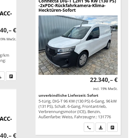
Connecta DIG-T L2H1 96 KW (130 PS)
-2xPDC-Rückfahrkamera-Klima-
Hecktüren-Sofort
 ACC-
40,– €
 19% MwSt.
 g/km
ung:
fen Sie an
PDF-Datei, Fahrzeugexposé drucken
Drucken, parken oder vergleichen
22.340,– €
incl. 19% MwSt.
unverbindliche Lieferzeit: Sofort
5-türig, DIG-T 96 KW (130 PS) 6-Gang, 96 kW
(131 PS), Schalt. 6-Gang, Frontantrieb,
Verbrennungsmotor (ICE), Benzin,
Außenfarbe: Weiss, Fahrzeugnr.: 131776
 ACC-
Wir rufen Sie an
PDF-Datei, Fahrzeu
Drucken, park
40,– €