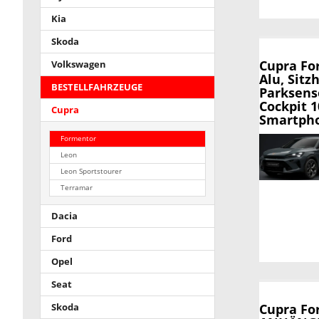
Kia
Skoda
Cupra Fo
Volkswagen
Alu, Sitz
BESTELLFAHRZEUGE
Parksens
Cockpit 1
Cupra
Smartpho
Formentor
Leon
Leon Sportstourer
Terramar
Dacia
Ford
Opel
Seat
Cupra Fo
Skoda