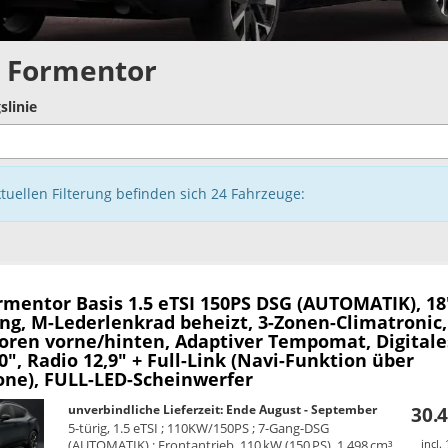
 Formentor
slinie
ktuellen Filterung befinden sich
24
Fahrzeuge:
rmentor
Basis 1.5 eTSI 150PS DSG (AUTOMATIK), 18
ng, M-Lederlenkrad beheizt, 3-Zonen-Climatronic,
oren vorne/hinten, Adaptiver Tempomat, Digitale
0", Radio 12,9" + Full-Link (Navi-Funktion über
ne), FULL-LED-Scheinwerfer
unverbindliche Lieferzeit: Ende August - September
30.4
5-türig, 1.5 eTSI ; 110KW/150PS ; 7-Gang-DSG
(AUTOMATIK) ; Frontantrieb, 110 kW (150 PS), 1.498 cm³,
incl.