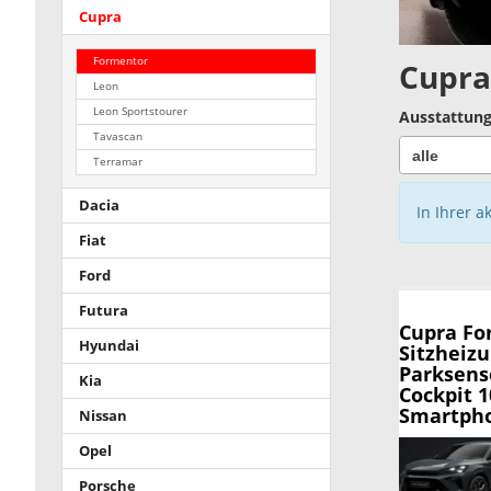
Cupra
Formentor
Cupra
Leon
Leon Sportstourer
Ausstattung
Tavascan
Terramar
Dacia
In Ihrer a
Fiat
Ford
Futura
Cupra Fo
Hyundai
Sitzheizu
Parksens
Kia
Cockpit 1
Smartpho
Nissan
Opel
Porsche