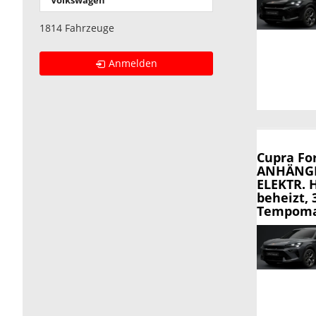
Volkswagen
1814 Fahrzeuge
Anmelden
Cupra Fo
ANHÄNGE
ELEKTR. 
beheizt,
Tempomat,