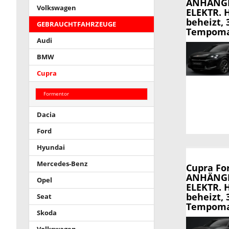
ANHÄNGE
Volkswagen
ELEKTR. 
beheizt,
GEBRAUCHTFAHRZEUGE
Tempomat,
Audi
BMW
Cupra
Formentor
Dacia
Ford
Hyundai
Mercedes-Benz
Cupra Fo
ANHÄNGE
Opel
ELEKTR. 
beheizt,
Seat
Tempomat,
Skoda