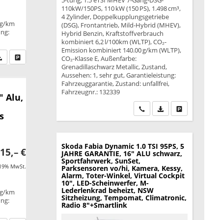
5-türig, 1.5 eTSI MHEV 7-Gang-DSG-
110kW/150PS, 110 kW (150 PS), 1.498 cm³,
4 Zylinder, Doppelkupplungsgetriebe
 g/km
(DSG), Frontantrieb, Mild-Hybrid (MHEV),
ung:
Hybrid Benzin, Kraftstoffverbrauch
kombiniert 6,2 l/100km (WLTP), CO₂-
Emission kombiniert 140.00 g/km (WLTP),
fen Sie an
PDF-Datei, Fahrzeugexposé drucken
Drucken, parken oder vergleichen
CO₂-Klasse E, Außenfarbe:
Grenadillaschwarz Metallic, Zustand,
Aussehen: 1, sehr gut, Garantieleistung:
Fahrzeuggarantie, Zustand: unfallfrei,
Fahrzeugnr.: 132339
" Alu,
Wir rufen Sie an
PDF-Datei, Fahrzeu
Drucken, park
s
Skoda Fabia
Dynamic 1.0 TSI 95PS, 5
15,– €
JAHRE GARANTIE, 16" ALU schwarz,
Sportfahrwerk, SunSet,
 19% MwSt.
Parksensoren vo/hi, Kamera, Kessy,
Alarm, Toter-Winkel, Virtual Cockpit
10", LED-Scheinwerfer, M-
Lederlenkrad beheizt, NSW
 g/km
Sitzheizung, Tempomat, Climatronic,
ung:
Radio 8"+Smartlink