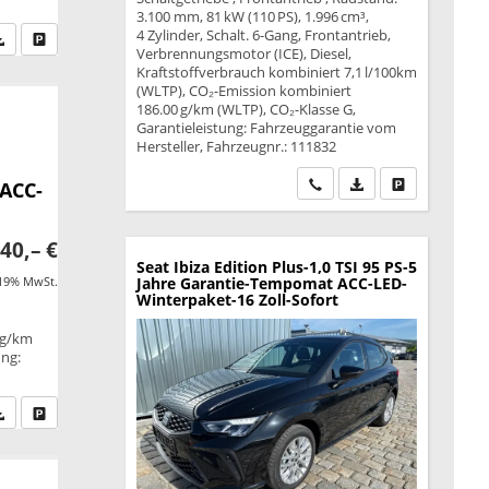
3.100 mm, 81 kW (110 PS), 1.996 cm³,
4 Zylinder, Schalt. 6-Gang, Frontantrieb,
fen Sie an
PDF-Datei, Fahrzeugexposé drucken
Drucken, parken oder vergleichen
Verbrennungsmotor (ICE), Diesel,
Kraftstoffverbrauch kombiniert 7,1 l/100km
(WLTP), CO₂-Emission kombiniert
186.00 g/km (WLTP), CO₂-Klasse G,
Garantieleistung: Fahrzeuggarantie vom
Hersteller, Fahrzeugnr.: 111832
Wir rufen Sie an
PDF-Datei, Fahrzeu
Drucken, park
 ACC-
40,– €
Seat Ibiza
Edition Plus-1,0 TSI 95 PS-5
 19% MwSt.
Jahre Garantie-Tempomat ACC-LED-
Winterpaket-16 Zoll-Sofort
 g/km
ung:
fen Sie an
PDF-Datei, Fahrzeugexposé drucken
Drucken, parken oder vergleichen