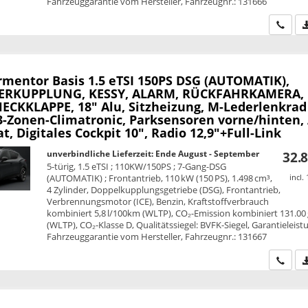
Fahrzeuggarantie vom Hersteller, Fahrzeugnr.: 131666
Wir ru
rmentor
Basis 1.5 eTSI 150PS DSG (AUTOMATIK),
RKUPPLUNG, KESSY, ALARM, RÜCKFAHRKAMERA,
HECKKLAPPE, 18" Alu, Sitzheizung, M-Lederlenkrad
 3-Zonen-Climatronic, Parksensoren vorne/hinten,
 Digitales Cockpit 10", Radio 12,9"+Full-Link
unverbindliche Lieferzeit: Ende August - September
32.8
5-türig, 1.5 eTSI ; 110KW/150PS ; 7-Gang-DSG
(AUTOMATIK) ; Frontantrieb, 110 kW (150 PS), 1.498 cm³,
incl.
4 Zylinder, Doppelkupplungsgetriebe (DSG), Frontantrieb,
Verbrennungsmotor (ICE), Benzin, Kraftstoffverbrauch
kombiniert 5,8 l/100km (WLTP), CO₂-Emission kombiniert 131.00
(WLTP), CO₂-Klasse D, Qualitätssiegel: BVFK-Siegel, Garantieleist
Fahrzeuggarantie vom Hersteller, Fahrzeugnr.: 131667
Wir ru