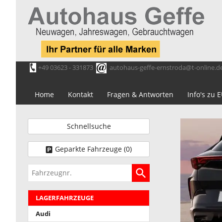
+49 03623 - 331873
autohaus-geffe-ernstroda@t-online.d
Home
Kontakt
Fragen & Antworten
Info's zu
Schnellsuche
Geparkte Fahrzeuge (
0
)
Fahrzeugnr.
LAGERFAHRZEUGE
Audi