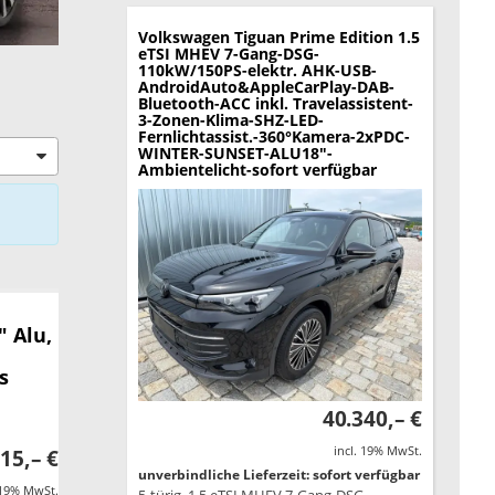
Volkswagen Tiguan
Prime Edition 1.5
eTSI MHEV 7-Gang-DSG-
110kW/150PS-elektr. AHK-USB-
AndroidAuto&AppleCarPlay-DAB-
Bluetooth-ACC inkl. Travelassistent-
3-Zonen-Klima-SHZ-LED-
Fernlichtassist.-360°Kamera-2xPDC-
WINTER-SUNSET-ALU18"-
Ambientelicht-sofort verfügbar
" Alu,
s
40.340,– €
incl. 19% MwSt.
15,– €
unverbindliche Lieferzeit: sofort verfügbar
 19% MwSt.