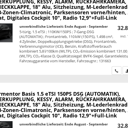
RKUPPLUNG, KESSY, ALARM, RÜCKFAHRKAMERA,
HECKKLAPPE, 18" Alu, Sitzheizung, M-Lederlenkrad
 3-Zonen-Climatronic, Parksensoren vorne/hinten,
 Digitales Cockpit 10", Radio 12,9"+Full-Link
unverbindliche Lieferzeit: Ende August - September
32.8
5-türig, 1.5 eTSI ; 110KW/150PS ; 7-Gang-DSG
(AUTOMATIK) ; Frontantrieb, 110 kW (150 PS), 1.498 cm³,
incl.
4 Zylinder, Doppelkupplungsgetriebe (DSG), Frontantrieb,
Verbrennungsmotor (ICE), Benzin, Kraftstoffverbrauch
kombiniert 5,8 l/100km (WLTP), CO₂-Emission kombiniert 131.00
(WLTP), CO₂-Klasse D, Qualitätssiegel: BVFK-Siegel, Garantieleist
Fahrzeuggarantie vom Hersteller, Fahrzeugnr.: 131663
Wir ru
rmentor
Basis 1.5 eTSI 150PS DSG (AUTOMATIK),
RKUPPLUNG, KESSY, ALARM, RÜCKFAHRKAMERA,
HECKKLAPPE, 18" Alu, Sitzheizung, M-Lederlenkrad
 3-Zonen-Climatronic, Parksensoren vorne/hinten,
 Digitales Cockpit 10", Radio 12,9"+Full-Link
unverbindliche Lieferzeit: Ende August - September
32.8