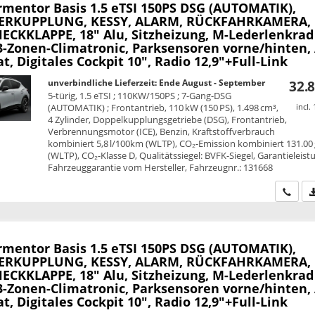
rmentor
Basis 1.5 eTSI 150PS DSG (AUTOMATIK),
RKUPPLUNG, KESSY, ALARM, RÜCKFAHRKAMERA,
HECKKLAPPE, 18" Alu, Sitzheizung, M-Lederlenkrad
 3-Zonen-Climatronic, Parksensoren vorne/hinten,
 Digitales Cockpit 10", Radio 12,9"+Full-Link
unverbindliche Lieferzeit: Ende August - September
32.8
5-türig, 1.5 eTSI ; 110KW/150PS ; 7-Gang-DSG
(AUTOMATIK) ; Frontantrieb, 110 kW (150 PS), 1.498 cm³,
incl.
4 Zylinder, Doppelkupplungsgetriebe (DSG), Frontantrieb,
Verbrennungsmotor (ICE), Benzin, Kraftstoffverbrauch
kombiniert 5,8 l/100km (WLTP), CO₂-Emission kombiniert 131.00
(WLTP), CO₂-Klasse D, Qualitätssiegel: BVFK-Siegel, Garantieleist
Fahrzeuggarantie vom Hersteller, Fahrzeugnr.: 131668
Wir ru
rmentor
Basis 1.5 eTSI 150PS DSG (AUTOMATIK),
RKUPPLUNG, KESSY, ALARM, RÜCKFAHRKAMERA,
HECKKLAPPE, 18" Alu, Sitzheizung, M-Lederlenkrad
 3-Zonen-Climatronic, Parksensoren vorne/hinten,
 Digitales Cockpit 10", Radio 12,9"+Full-Link