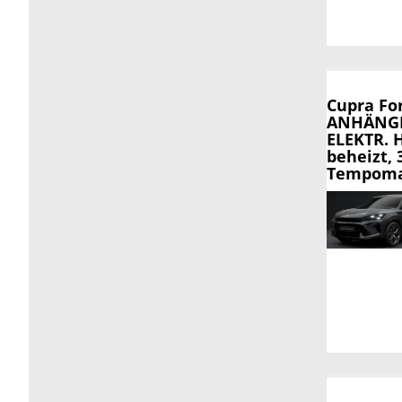
Cupra Fo
ANHÄNGE
ELEKTR. 
beheizt,
Tempomat,