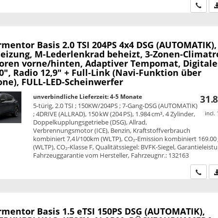
Wir ru
rmentor
Basis 2.0 TSI 204PS 4x4 DSG (AUTOMATIK),
heizung, M-Lederlenkrad beheizt, 3-Zonen-Climatr
oren vorne/hinten, Adaptiver Tempomat, Digitale
0", Radio 12,9" + Full-Link (Navi-Funktion über
ne), FULL-LED-Scheinwerfer
unverbindliche Lieferzeit: 4-5 Monate
31.8
5-türig, 2.0 TSI ; 150KW/204PS ; 7-Gang-DSG (AUTOMATIK)
; 4DRIVE (ALLRAD), 150 kW (204 PS), 1.984 cm³, 4 Zylinder,
incl.
Doppelkupplungsgetriebe (DSG), Allrad,
Verbrennungsmotor (ICE), Benzin, Kraftstoffverbrauch
kombiniert 7,4 l/100km (WLTP), CO₂-Emission kombiniert 169.00
(WLTP), CO₂-Klasse F, Qualitätssiegel: BVFK-Siegel, Garantieleist
Fahrzeuggarantie vom Hersteller, Fahrzeugnr.: 132163
Wir ru
rmentor
Basis 1.5 eTSI 150PS DSG (AUTOMATIK),