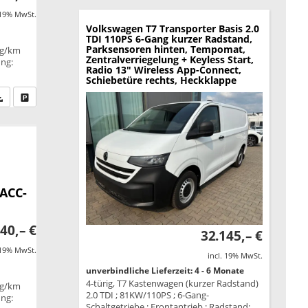
 19% MwSt.
Volkswagen T7 Transporter
Basis 2.0
TDI 110PS 6-Gang kurzer Radstand,
Parksensoren hinten, Tempomat,
 g/km
Zentralverriegelung + Keyless Start,
ung:
Radio 13" Wireless App-Connect,
Schiebetüre rechts, Heckklappe
fen Sie an
PDF-Datei, Fahrzeugexposé drucken
Drucken, parken oder vergleichen
 ACC-
40,– €
32.145,– €
 19% MwSt.
incl. 19% MwSt.
unverbindliche Lieferzeit: 4 - 6 Monate
4-türig, T7 Kastenwagen (kurzer Radstand)
 g/km
2.0 TDI ; 81KW/110PS ; 6-Gang-
ung:
Schaltgetriebe ; Frontantrieb ; Radstand: