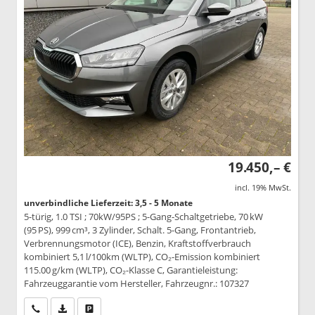
19.450,– €
incl. 19% MwSt.
unverbindliche Lieferzeit: 3,5 - 5 Monate
5-türig, 1.0 TSI ; 70kW/95PS ; 5-Gang-Schaltgetriebe, 70 kW
(95 PS), 999 cm³, 3 Zylinder, Schalt. 5-Gang, Frontantrieb,
Verbrennungsmotor (ICE), Benzin, Kraftstoffverbrauch
kombiniert 5,1 l/100km (WLTP), CO₂-Emission kombiniert
115.00 g/km (WLTP), CO₂-Klasse C, Garantieleistung:
Fahrzeuggarantie vom Hersteller, Fahrzeugnr.: 107327
Wir rufen Sie an
PDF-Datei, Fahrzeugexposé drucken
Drucken, parken oder vergleichen