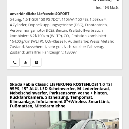
incl. 19% MwSt.
unverbindliche Lieferzeit: SOFORT
5-türig, 1.6 T-GDI 150 PS 7DCT, 110 kW (150 PS), 1.598 cm³,
4 Zylinder, Doppelkupplungsgetriebe (DSG), Frontantrieb,
Verbrennungsmotor (ICE), Benzin, Kraftstoffverbrauch
kombiniert 6,2 l/100km (WLTP), CO₂-Emission kombiniert
164.00 g/km (WLTP), CO₂-Klasse F, Außenfarbe: Weiss Metallic,
Zustand, Aussehen: 1, sehr gut, Nichtraucher-Fahrzeug,
Zustand: unfallfrei, Fahrzeugnr.: 133097
Wir rufen Sie an
PDF-Datei, Fahrzeugexposé drucken
Drucken, parken oder vergleichen
Skoda Fabia
Classic LIEFERUNG KOSTENLOS! 1.0 TSI
95PS, 15" ALU, LED-Scheinwerfer, M-Lederlenkrad,
Nebelscheinwerfer, Parksensoren vorne + hinten,
Rückfahrkamera, Sitzheizung, Tempomat,
Klimaanlage, Infotainment 8"+Wireless SmartLink,
Fußmatten, Mittelarmlehne