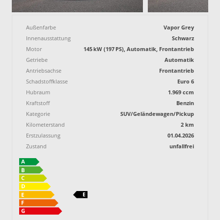
Außenfarbe
Vapor Grey
Innenausstattung
Schwarz
Motor
145 kW (197 PS), Automatik, Frontantrieb
Getriebe
Automatik
Antriebsachse
Frontantrieb
Schadstoffklasse
Euro 6
Hubraum
1.969 ccm
Kraftstoff
Benzin
Kategorie
SUV/Geländewagen/Pickup
Kilometerstand
2 km
Erstzulassung
01.04.2026
Zustand
unfallfrei