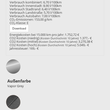
Verbrauch kombiniert:
6,70 l/100km
Verbrauch Innenstadt:
8,90 l/100km
Verbrauch Stadtrand:
6,40 l/100km
Verbrauch Landstraße:
5,70 l/100km
Verbrauch Autobahn:
7,00 l/100km
CO
-Emissionen:
153,00 g/km
2
CO
-Klasse:
E
2
Download
Energiekosten bei 15.000 km pro Jahr:
1.752,72 €
CO2 Kosten (niedrig)
:
1.377,- €
(Kosten Durchschnitt 10 Jahre)
CO2 Kosten (mittel)
:
3.270,38 €
(Kosten Durchschnitt 10 Jahre)
CO2 Kosten (hoch)
:
5.049,- €
(Kosten Durchschnitt 10 Jahre)
Jahressteuer:
169,- €
Außenfarbe
Vapor Grey
Innenausstattung