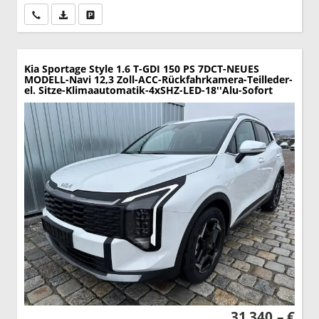
Wir rufen Sie an
PDF-Datei, Fahrzeugexposé drucken
Drucken, parken oder vergleichen
Kia Sportage
Style 1.6 T-GDI 150 PS 7DCT-NEUES
MODELL-Navi 12,3 Zoll-ACC-Rückfahrkamera-Teilleder-
el. Sitze-Klimaautomatik-4xSHZ-LED-18''Alu-Sofort
31.340,– €