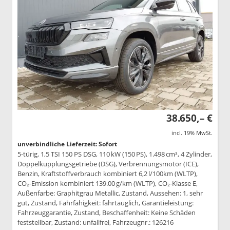
38.650,– €
incl. 19% MwSt.
unverbindliche Lieferzeit: Sofort
5-türig, 1,5 TSI 150 PS DSG, 110 kW (150 PS), 1.498 cm³, 4 Zylinder,
Doppelkupplungsgetriebe (DSG), Verbrennungsmotor (ICE),
Benzin, Kraftstoffverbrauch kombiniert 6,2 l/100km (WLTP),
CO₂-Emission kombiniert 139.00 g/km (WLTP), CO₂-Klasse E,
Außenfarbe: Graphitgrau Metallic, Zustand, Aussehen: 1, sehr
gut, Zustand, Fahrfähigkeit: fahrtauglich, Garantieleistung:
Fahrzeuggarantie, Zustand, Beschaffenheit: Keine Schäden
feststellbar, Zustand: unfallfrei, Fahrzeugnr.: 126216