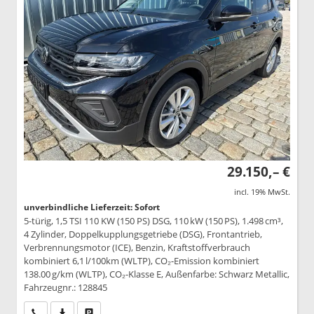
29.150,– €
incl. 19% MwSt.
unverbindliche Lieferzeit: Sofort
5-türig, 1,5 TSI 110 KW (150 PS) DSG, 110 kW (150 PS), 1.498 cm³,
4 Zylinder, Doppelkupplungsgetriebe (DSG), Frontantrieb,
Verbrennungsmotor (ICE), Benzin, Kraftstoffverbrauch
kombiniert 6,1 l/100km (WLTP), CO₂-Emission kombiniert
138.00 g/km (WLTP), CO₂-Klasse E, Außenfarbe: Schwarz Metallic,
Fahrzeugnr.: 128845
Wir rufen Sie an
PDF-Datei, Fahrzeugexposé drucken
Drucken, parken oder vergleichen