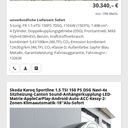
30.340,– €
incl. 19% MwSt.
unverbindliche Lieferzeit: Sofort
5-türig, FR 1.5 eTSI 150PS 7DSG, 110 kW (150 PS), 1.498 cm³,
4 Zylinder, Doppelkupplungsgetriebe (DSG), Frontantrieb, Mild-
Hybrid (MHEV), Benzin, Kraftstoffverbrauch
kombiniert 5,4 l/100km (WLTP), CO₂-Emission kombiniert
124.00 g/km (WLTP), CO₂-Klasse D, Außenfarbe: Saphir Blau
Metallic, Garantieleistung: Fahrzeuggarantie, Fahrzeugnr.:
132636
Wir rufen Sie an
PDF-Datei, Fahrzeugexposé drucken
Drucken, parken oder vergleichen
Skoda Karoq
Sportline 1,5 TSI 150 PS DSG Navi-4x
Sitzheizung-Canton Sound-Anhängerkupplung-LED-
Matrix-AppleCarPlay-Android-Auto-ACC-Kessy-2-
Zonen-Klimaautomatik-18''Alu-Sofort