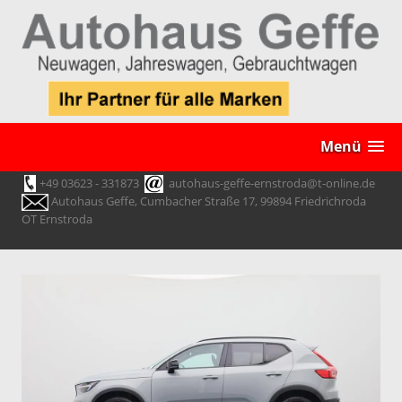
Menü
+49 03623 - 331873
autohaus-geffe-ernstroda@t-online.de
Autohaus Geffe, Cumbacher Straße 17, 99894 Friedrichroda
OT Ernstroda