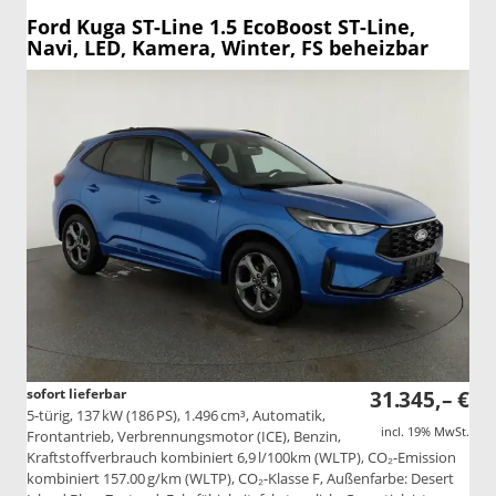
Ford Kuga
ST-Line 1.5 EcoBoost ST-Line,
Navi, LED, Kamera, Winter, FS beheizbar
sofort lieferbar
31.345,– €
5-türig, 137 kW (186 PS), 1.496 cm³, Automatik,
incl. 19% MwSt.
Frontantrieb, Verbrennungsmotor (ICE), Benzin,
Kraftstoffverbrauch kombiniert 6,9 l/100km (WLTP), CO₂-Emission
kombiniert 157.00 g/km (WLTP), CO₂-Klasse F, Außenfarbe: Desert