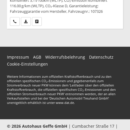
kombiniert 5,1 l/100km (WLTP), CO₂-Emission kombiniert
116.00 g/km (WLTP), CO₂-Klasse D, Garantieleistung:
Fahrzeuggarantie vom Hersteller, Fahrzeugnr.: 107326
Wir rufen Sie an
PDF-Datei, Fahrzeugexposé drucken
Drucken, parken oder vergleichen
Impressum
AGB
Widerrufsbelehrung
Datenschutz
Cookie-Einstellungen
Weitere Informationen zum offiziellen Kraftstoffverbrauch und zu den
offiziellen spezifischen CO
-Emissionen und gegebenenfalls zum
2
Stromverbrauch neuer PKW können dem 'Leitfaden über den offiziellen
Kraftstoffverbrauch, die offiziellen spezifischen CO
-Emissionen und den
2
offiziellen Stromverbrauch neuer PKW' entnommen werden, der an allen
Verkaufsstellen und bei der 'Deutschen Automobil Treuhand GmbH'
unentgeltlich erhältlich ist unter www.dat.de.
© 2026
Autohaus Geffe GmbH
|
Cumbacher Straße 17
|