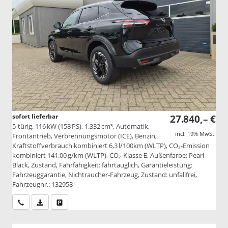
sofort lieferbar
27.840,– €
5-türig, 116 kW (158 PS), 1.332 cm³, Automatik,
incl. 19% MwSt.
Frontantrieb, Verbrennungsmotor (ICE), Benzin,
Kraftstoffverbrauch kombiniert 6,3 l/100km (WLTP), CO₂-Emission
kombiniert 141.00 g/km (WLTP), CO₂-Klasse E, Außenfarbe: Pearl
Black, Zustand, Fahrfähigkeit: fahrtauglich, Garantieleistung:
Fahrzeuggarantie, Nichtraucher-Fahrzeug, Zustand: unfallfrei,
Fahrzeugnr.: 132958
Wir rufen Sie an
PDF-Datei, Fahrzeugexposé drucken
Drucken, parken oder vergleichen