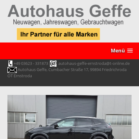
Menü
+49 03623 - 331873
autohaus-geffe-ernstroda@t-online.de
Autohaus Geffe, Cumbacher Straße 17, 99894 Friedrichroda
OT Ernstroda