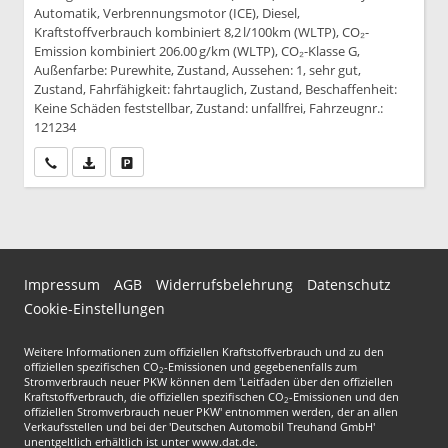
Automatik, Verbrennungsmotor (ICE), Diesel,
Kraftstoffverbrauch kombiniert 8,2 l/100km (WLTP), CO₂-
Emission kombiniert 206.00 g/km (WLTP), CO₂-Klasse G,
Außenfarbe: Purewhite, Zustand, Aussehen: 1, sehr gut,
Zustand, Fahrfähigkeit: fahrtauglich, Zustand, Beschaffenheit:
Keine Schäden feststellbar, Zustand: unfallfrei, Fahrzeugnr.:
121234
Wir rufen Sie an
PDF-Datei, Fahrzeugexposé drucken
Drucken, parken oder vergleichen
Impressum
AGB
Widerrufsbelehrung
Datenschutz
Cookie-Einstellungen
Weitere Informationen zum offiziellen Kraftstoffverbrauch und zu den
offiziellen spezifischen CO
-Emissionen und gegebenenfalls zum
2
Stromverbrauch neuer PKW können dem 'Leitfaden über den offiziellen
Kraftstoffverbrauch, die offiziellen spezifischen CO
-Emissionen und den
2
offiziellen Stromverbrauch neuer PKW' entnommen werden, der an allen
Verkaufsstellen und bei der 'Deutschen Automobil Treuhand GmbH'
unentgeltlich erhältlich ist unter www.dat.de.