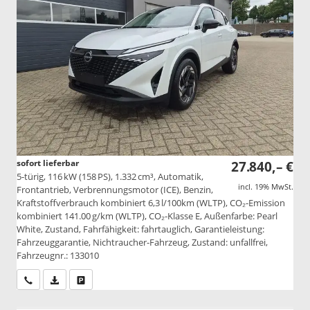
sofort lieferbar
27.840,– €
5-türig, 116 kW (158 PS), 1.332 cm³, Automatik,
incl. 19% MwSt.
Frontantrieb, Verbrennungsmotor (ICE), Benzin,
Kraftstoffverbrauch kombiniert 6,3 l/100km (WLTP), CO₂-Emission
kombiniert 141.00 g/km (WLTP), CO₂-Klasse E, Außenfarbe: Pearl
White, Zustand, Fahrfähigkeit: fahrtauglich, Garantieleistung:
Fahrzeuggarantie, Nichtraucher-Fahrzeug, Zustand: unfallfrei,
Fahrzeugnr.: 133010
Wir rufen Sie an
PDF-Datei, Fahrzeugexposé drucken
Drucken, parken oder vergleichen