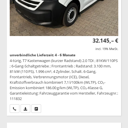
32.145,– €
incl. 19% MwSt.
unverbindliche Lieferzeit: 4 - 6 Monate
4-türig, T7 Kastenwagen (kurzer Radstand) 2.0 TDI ; 81KW/110PS
; 6-Gang-Schaltgetriebe ; Frontantrieb ; Radstand: 3.100 mm,
81 kW (110 PS), 1.996 cm³, 4 Zylinder, Schalt. 6-Gang,
Frontantrieb, Verbrennungsmotor (ICE), Diesel,
Kraftstoffverbrauch kombiniert 7,1 l/100km (WLTP), CO₂-
Emission kombiniert 186.00 g/km (WLTP), CO₂-Klasse G,
Garantieleistung: Fahrzeuggarantie vom Hersteller, Fahrzeugnr.:
111832
Wir rufen Sie an
PDF-Datei, Fahrzeugexposé drucken
Drucken, parken oder vergleichen