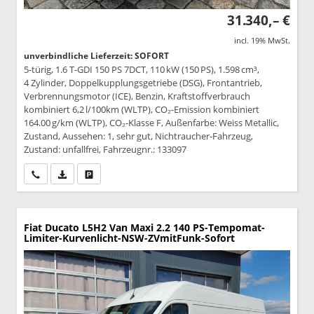
31.340,– €
incl. 19% MwSt.
unverbindliche Lieferzeit: SOFORT
5-türig, 1.6 T-GDI 150 PS 7DCT, 110 kW (150 PS), 1.598 cm³,
4 Zylinder, Doppelkupplungsgetriebe (DSG), Frontantrieb,
Verbrennungsmotor (ICE), Benzin, Kraftstoffverbrauch
kombiniert 6,2 l/100km (WLTP), CO₂-Emission kombiniert
164.00 g/km (WLTP), CO₂-Klasse F, Außenfarbe: Weiss Metallic,
Zustand, Aussehen: 1, sehr gut, Nichtraucher-Fahrzeug,
Zustand: unfallfrei, Fahrzeugnr.: 133097
Wir rufen Sie an
PDF-Datei, Fahrzeugexposé drucken
Drucken, parken oder vergleichen
Fiat Ducato
L5H2 Van Maxi 2.2 140 PS-Tempomat-
Limiter-Kurvenlicht-NSW-ZVmitFunk-Sofort