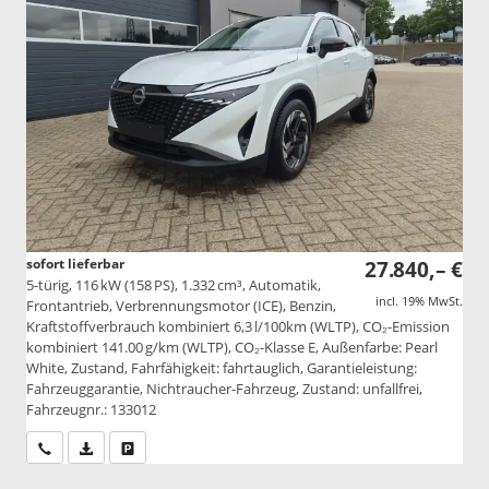
sofort lieferbar
27.840,– €
5-türig, 116 kW (158 PS), 1.332 cm³, Automatik,
incl. 19% MwSt.
Frontantrieb, Verbrennungsmotor (ICE), Benzin,
Kraftstoffverbrauch kombiniert 6,3 l/100km (WLTP), CO₂-Emission
kombiniert 141.00 g/km (WLTP), CO₂-Klasse E, Außenfarbe: Pearl
White, Zustand, Fahrfähigkeit: fahrtauglich, Garantieleistung:
Fahrzeuggarantie, Nichtraucher-Fahrzeug, Zustand: unfallfrei,
Fahrzeugnr.: 133012
Wir rufen Sie an
PDF-Datei, Fahrzeugexposé drucken
Drucken, parken oder vergleichen