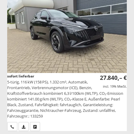
sofort lieferbar
27.840,– €
5-türig, 116 kW (158 PS), 1.332 cm³, Automatik,
incl. 19% MwSt.
Frontantrieb, Verbrennungsmotor (ICE), Benzin,
Kraftstoffverbrauch kombiniert 6,3 l/100km (WLTP), CO₂-Emission
kombiniert 141.00 g/km (WLTP), CO₂-Klasse E, Außenfarbe: Pearl
Black, Zustand, Fahrfähigkeit: fahrtauglich, Garantieleistung:
Fahrzeuggarantie, Nichtraucher-Fahrzeug, Zustand: unfallfrei,
Fahrzeugnr.: 133259
Wir rufen Sie an
PDF-Datei, Fahrzeugexposé drucken
Drucken, parken oder vergleichen