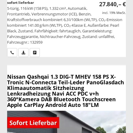
sofort lieferbar
27.840,– €
5-türig, 116 kW (158 PS), 1.332 cm³, Automatik,
incl. 19% MwSt.
Frontantrieb, Verbrennungsmotor (ICE), Benzin,
Kraftstoffverbrauch kombiniert 6,3 l/100km (WLTP), CO₂-Emission
kombiniert 141.00 g/km (WLTP), CO₂-Klasse E, Außenfarbe: Pearl
Black, Zustand, Fahrfähigkeit: fahrtauglich, Garantieleistung:
Fahrzeuggarantie, Nichtraucher-Fahrzeug, Zustand: unfallfrei,
Fahrzeugnr.: 132959
Wir rufen Sie an
PDF-Datei, Fahrzeugexposé drucken
Drucken, parken oder vergleichen
Nissan Qashqai
1.3 DIG-T MHEV 158 PS X-
Tronic N-Connecta Teil-Leder PanoGlasdach
Klimaautomatik Sitzheizung
Lenkradheizung Navi ACC PDC v+h
360°Kamera DAB Bluetooth Touchscreen
Apple CarPlay Android Auto 18"LM