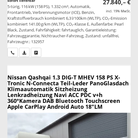
sofort lieferbar
27.840,– €
5-türig, 116 kW (158 PS), 1.332 cm³, Automatik,
incl. 19% MwSt.
Frontantrieb, Verbrennungsmotor (ICE), Benzin,
Kraftstoffverbrauch kombiniert 6,3 l/100km (WLTP), CO₂-Emission
kombiniert 141.00 g/km (WLTP), CO₂-Klasse E, Außenfarbe: Pearl
Black, Zustand, Fahrfähigkeit: fahrtauglich, Garantieleistung:
Fahrzeuggarantie, Nichtraucher-Fahrzeug, Zustand: unfallfrei,
Fahrzeugnr.: 132957
Wir rufen Sie an
PDF-Datei, Fahrzeugexposé drucken
Drucken, parken oder vergleichen
Nissan Qashqai
1.3 DIG-T MHEV 158 PS X-
Tronic N-Connecta Teil-Leder PanoGlasdach
Klimaautomatik Sitzheizung
Lenkradheizung Navi ACC PDC v+h
360°Kamera DAB Bluetooth Touchscreen
Apple CarPlay Android Auto 18"LM