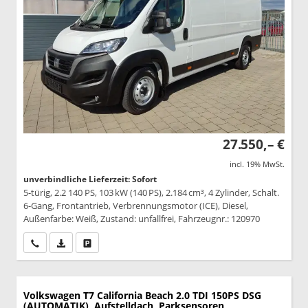
27.550,– €
incl. 19% MwSt.
unverbindliche Lieferzeit: Sofort
5-türig, 2.2 140 PS, 103 kW (140 PS), 2.184 cm³, 4 Zylinder, Schalt.
6-Gang, Frontantrieb, Verbrennungsmotor (ICE), Diesel,
Außenfarbe: Weiß, Zustand: unfallfrei, Fahrzeugnr.: 120970
Wir rufen Sie an
PDF-Datei, Fahrzeugexposé drucken
Drucken, parken oder vergleichen
Volkswagen T7 California
Beach 2.0 TDI 150PS DSG
(AUTOMATIK), Aufstelldach, Parksensoren