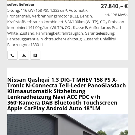
sofort lieferbar
27.840,– €
5-türig, 116 kW (158 PS), 1.332 cm³, Automatik,
incl. 19% MwSt.
Frontantrieb, Verbrennungsmotor (ICE), Benzin,
Kraftstoffverbrauch kombiniert 6,3 l/100km (WLTP), CO₂-Emission
kombiniert 141.00 g/km (WLTP), CO₂-Klasse E, Außenfarbe: Pearl
White, Zustand, Fahrfähigkeit: fahrtauglich, Garantieleistung:
Fahrzeuggarantie, Nichtraucher-Fahrzeug, Zustand: unfallfrei,
Fahrzeugnr.: 133011
Wir rufen Sie an
PDF-Datei, Fahrzeugexposé drucken
Drucken, parken oder vergleichen
Nissan Qashqai
1.3 DIG-T MHEV 158 PS X-
Tronic N-Connecta Teil-Leder PanoGlasdach
Klimaautomatik Sitzheizung
Lenkradheizung Navi ACC PDC v+h
360°Kamera DAB Bluetooth Touchscreen
Apple CarPlay Android Auto 18"LM