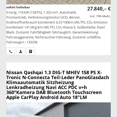
sofort lieferbar
27.840,– €
5-türig, 116 kW (158 PS), 1.332 cm³, Automatik,
incl. 19% MwSt.
Frontantrieb, Verbrennungsmotor (ICE), Benzin,
Kraftstoffverbrauch kombiniert 6,3 l/100km (WLTP), CO₂-Emission
kombiniert 141.00 g/km (WLTP), CO₂-Klasse E, Außenfarbe: Pearl
Black, Zustand, Fahrfähigkeit: fahrtauglich, Garantieleistung:
Fahrzeuggarantie, Nichtraucher-Fahrzeug, Zustand: unfallfrei,
Fahrzeugnr.: 133258
Wir rufen Sie an
PDF-Datei, Fahrzeugexposé drucken
Drucken, parken oder vergleichen
Nissan Qashqai
1.3 DIG-T MHEV 158 PS X-
Tronic N-Connecta Teil-Leder PanoGlasdach
Klimaautomatik Sitzheizung
Lenkradheizung Navi ACC PDC v+h
360°Kamera DAB Bluetooth Touchscreen
Apple CarPlay Android Auto 18"LM