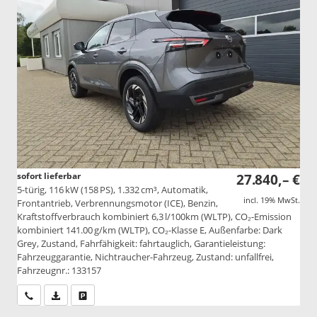
sofort lieferbar
27.840,– €
5-türig, 116 kW (158 PS), 1.332 cm³, Automatik,
incl. 19% MwSt.
Frontantrieb, Verbrennungsmotor (ICE), Benzin,
Kraftstoffverbrauch kombiniert 6,3 l/100km (WLTP), CO₂-Emission
kombiniert 141.00 g/km (WLTP), CO₂-Klasse E, Außenfarbe: Dark
Grey, Zustand, Fahrfähigkeit: fahrtauglich, Garantieleistung:
Fahrzeuggarantie, Nichtraucher-Fahrzeug, Zustand: unfallfrei,
Fahrzeugnr.: 133157
Wir rufen Sie an
PDF-Datei, Fahrzeugexposé drucken
Drucken, parken oder vergleichen