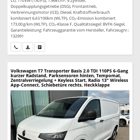
LÜ, 110 kW (150 PS), 1.968 cm³, 4 Zylinder,
Doppelkupplungsgetriebe (DSG), Frontantrieb,
Verbrennungsmotor (ICE), Diesel, Kraftstoffverbrauch
kombiniert 6,6 l/100km (WLTP), CO₂-Emission kombiniert
173.00 g/km (WLTP), CO₂-Klasse F, Qualitätssiegel: BVFK-Siegel,
Garantieleistung: Fahrzeuggarantie vom Hersteller, Fahrzeugnr.:
132991
Wir rufen Sie an
PDF-Datei, Fahrzeugexposé drucken
Drucken, parken oder vergleichen
Volkswagen T7 Transporter
Basis 2.0 TDI 110PS 6-Gang
kurzer Radstand, Parksensoren hinten, Tempomat,
Zentralverriegelung + Keyless Start, Radio 13" Wireless
App-Connect, Schiebetüre rechts, Heckklappe