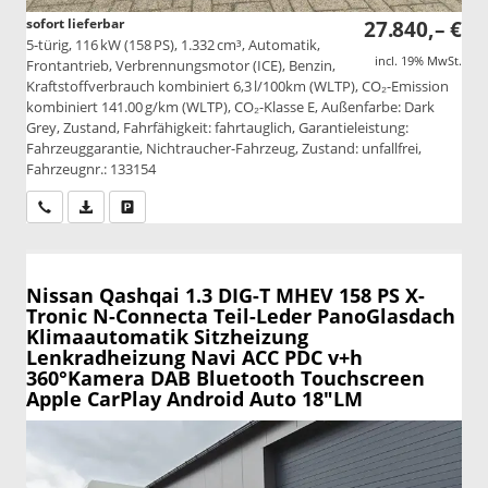
sofort lieferbar
27.840,– €
5-türig, 116 kW (158 PS), 1.332 cm³, Automatik,
incl. 19% MwSt.
Frontantrieb, Verbrennungsmotor (ICE), Benzin,
Kraftstoffverbrauch kombiniert 6,3 l/100km (WLTP), CO₂-Emission
kombiniert 141.00 g/km (WLTP), CO₂-Klasse E, Außenfarbe: Dark
Grey, Zustand, Fahrfähigkeit: fahrtauglich, Garantieleistung:
Fahrzeuggarantie, Nichtraucher-Fahrzeug, Zustand: unfallfrei,
Fahrzeugnr.: 133154
Wir rufen Sie an
PDF-Datei, Fahrzeugexposé drucken
Drucken, parken oder vergleichen
Nissan Qashqai
1.3 DIG-T MHEV 158 PS X-
Tronic N-Connecta Teil-Leder PanoGlasdach
Klimaautomatik Sitzheizung
Lenkradheizung Navi ACC PDC v+h
360°Kamera DAB Bluetooth Touchscreen
Apple CarPlay Android Auto 18"LM