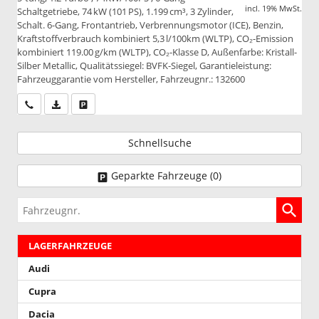
incl. 19% MwSt.
Schaltgetriebe, 74 kW (101 PS), 1.199 cm³, 3 Zylinder,
Schalt. 6-Gang, Frontantrieb, Verbrennungsmotor (ICE), Benzin,
Kraftstoffverbrauch kombiniert 5,3 l/100km (WLTP), CO₂-Emission
kombiniert 119.00 g/km (WLTP), CO₂-Klasse D, Außenfarbe: Kristall-
Silber Metallic, Qualitätssiegel: BVFK-Siegel, Garantieleistung:
Fahrzeuggarantie vom Hersteller, Fahrzeugnr.: 132600
Wir rufen Sie an
PDF-Datei, Fahrzeugexposé drucken
Drucken, parken oder vergleichen
Schnellsuche
Geparkte Fahrzeuge (
0
)
Fahrzeugnr.
LAGERFAHRZEUGE
Audi
Cupra
Dacia