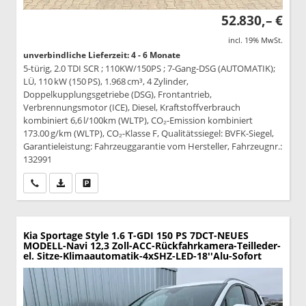
52.830,– €
incl. 19% MwSt.
unverbindliche Lieferzeit: 4 - 6 Monate
5-türig, 2.0 TDI SCR ; 110KW/150PS ; 7-Gang-DSG (AUTOMATIK);
LÜ, 110 kW (150 PS), 1.968 cm³, 4 Zylinder,
Doppelkupplungsgetriebe (DSG), Frontantrieb,
Verbrennungsmotor (ICE), Diesel, Kraftstoffverbrauch
kombiniert 6,6 l/100km (WLTP), CO₂-Emission kombiniert
173.00 g/km (WLTP), CO₂-Klasse F, Qualitätssiegel: BVFK-Siegel,
Garantieleistung: Fahrzeuggarantie vom Hersteller, Fahrzeugnr.:
132991
Wir rufen Sie an
PDF-Datei, Fahrzeugexposé drucken
Drucken, parken oder vergleichen
Kia Sportage
Style 1.6 T-GDI 150 PS 7DCT-NEUES
MODELL-Navi 12,3 Zoll-ACC-Rückfahrkamera-Teilleder-
el. Sitze-Klimaautomatik-4xSHZ-LED-18''Alu-Sofort