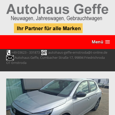
Menü
+49 03623 - 331873
autohaus-geffe-ernstroda@t-online.de
Autohaus Geffe, Cumbacher Straße 17, 99894 Friedrichroda
OT Ernstroda