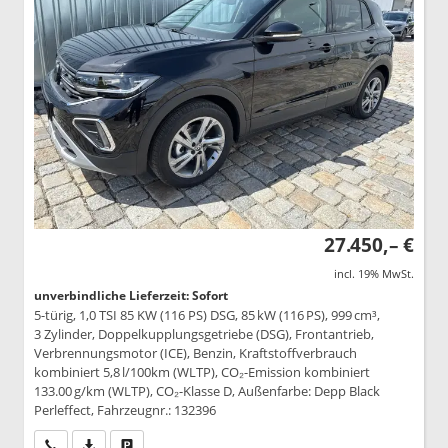
27.450,– €
incl. 19% MwSt.
unverbindliche Lieferzeit: Sofort
5-türig, 1,0 TSI 85 KW (116 PS) DSG, 85 kW (116 PS), 999 cm³,
3 Zylinder, Doppelkupplungsgetriebe (DSG), Frontantrieb,
Verbrennungsmotor (ICE), Benzin, Kraftstoffverbrauch
kombiniert 5,8 l/100km (WLTP), CO₂-Emission kombiniert
133.00 g/km (WLTP), CO₂-Klasse D, Außenfarbe: Depp Black
Perleffect, Fahrzeugnr.: 132396
Wir rufen Sie an
PDF-Datei, Fahrzeugexposé drucken
Drucken, parken oder vergleichen