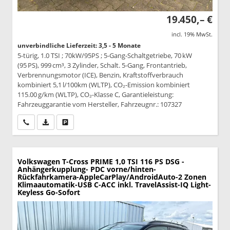
19.450,– €
incl. 19% MwSt.
unverbindliche Lieferzeit: 3,5 - 5 Monate
5-türig, 1.0 TSI ; 70kW/95PS ; 5-Gang-Schaltgetriebe, 70 kW
(95 PS), 999 cm³, 3 Zylinder, Schalt. 5-Gang, Frontantrieb,
Verbrennungsmotor (ICE), Benzin, Kraftstoffverbrauch
kombiniert 5,1 l/100km (WLTP), CO₂-Emission kombiniert
115.00 g/km (WLTP), CO₂-Klasse C, Garantieleistung:
Fahrzeuggarantie vom Hersteller, Fahrzeugnr.: 107327
Wir rufen Sie an
PDF-Datei, Fahrzeugexposé drucken
Drucken, parken oder vergleichen
Volkswagen T-Cross
PRIME 1,0 TSI 116 PS DSG -
Anhängerkupplung- PDC vorne/hinten-
Rückfahrkamera-AppleCarPlay/AndroidAuto-2 Zonen
Klimaautomatik-USB C-ACC inkl. TravelAssist-IQ Light-
Keyless Go-Sofort