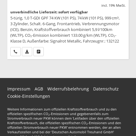
incl. 19% MwSt.
unverbindliche Lieferzeit: sofort verfügbar
5-türig, 1,0 T-GDI GPF 74 KW (101 PS), 74 kW (101 PS), 999 cm³,
3 Zylinder, Schalt. 6-Gang, Frontantrieb, Verbrennungsmotor
(ICE), Benzin, Kraftstoffverbrauch kombiniert 5,9 l/100km
(WLTP), CO₂-Emission kombiniert 133.00 g/km (WLTP), CO₂-
Klasse D, Außenfarbe: Signalrot Metallic, Fahrzeugnr.: 132122
Wir rufen Sie an
PDF-Datei, Fahrzeugexposé drucken
Drucken, parken oder vergleichen
Impressum
AGB
Widerrufsbelehrung
Datenschutz
Cookie-Einstellungen
Weitere Informationen zum offiziellen Kraftstoffverbrauch und zu den
offiziellen spezifischen CO
-Emissionen und gegebenenfalls zum
2
Stromverbrauch neuer PKW können dem 'Leitfaden über den offiziellen
Kraftstoffverbrauch, die offiziellen spezifischen CO
-Emissionen und den
2
offiziellen Stromverbrauch neuer PKW' entnommen werden, der an allen
Verkaufsstellen und bei der 'Deutschen Automobil Treuhand GmbH'