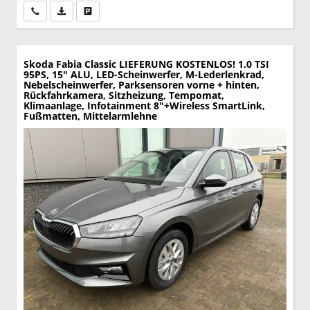
Wir rufen Sie an
PDF-Datei, Fahrzeugexposé drucken
Drucken, parken oder vergleichen
Skoda Fabia
Classic LIEFERUNG KOSTENLOS! 1.0 TSI
95PS, 15" ALU, LED-Scheinwerfer, M-Lederlenkrad,
Nebelscheinwerfer, Parksensoren vorne + hinten,
Rückfahrkamera, Sitzheizung, Tempomat,
Klimaanlage, Infotainment 8"+Wireless SmartLink,
Fußmatten, Mittelarmlehne