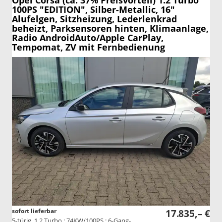
Opel Corsa
(ca. 37% Preisvorteil) 1.2 Turbo
100PS "EDITION", Silber-Metallic, 16"
Alufelgen, Sitzheizung, Lederlenkrad
beheizt, Parksensoren hinten, Klimaanlage,
Radio AndroidAuto/Apple CarPlay,
Tempomat, ZV mit Fernbedienung
sofort lieferbar
17.835,– €
5-türig, 1.2 Turbo ; 74KW/100PS ; 6-Gang-