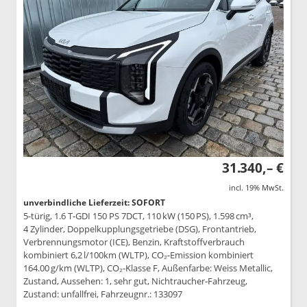
31.340,– €
incl. 19% MwSt.
unverbindliche Lieferzeit: SOFORT
5-türig, 1.6 T-GDI 150 PS 7DCT, 110 kW (150 PS), 1.598 cm³,
4 Zylinder, Doppelkupplungsgetriebe (DSG), Frontantrieb,
Verbrennungsmotor (ICE), Benzin, Kraftstoffverbrauch
kombiniert 6,2 l/100km (WLTP), CO₂-Emission kombiniert
164.00 g/km (WLTP), CO₂-Klasse F, Außenfarbe: Weiss Metallic,
Zustand, Aussehen: 1, sehr gut, Nichtraucher-Fahrzeug,
Zustand: unfallfrei, Fahrzeugnr.: 133097