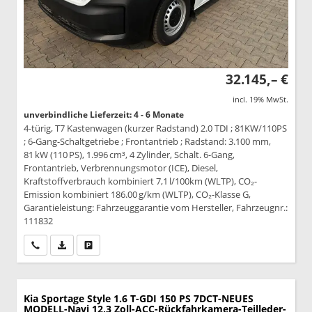
32.145,– €
incl. 19% MwSt.
unverbindliche Lieferzeit: 4 - 6 Monate
4-türig, T7 Kastenwagen (kurzer Radstand) 2.0 TDI ; 81KW/110PS
; 6-Gang-Schaltgetriebe ; Frontantrieb ; Radstand: 3.100 mm,
81 kW (110 PS), 1.996 cm³, 4 Zylinder, Schalt. 6-Gang,
Frontantrieb, Verbrennungsmotor (ICE), Diesel,
Kraftstoffverbrauch kombiniert 7,1 l/100km (WLTP), CO₂-
Emission kombiniert 186.00 g/km (WLTP), CO₂-Klasse G,
Garantieleistung: Fahrzeuggarantie vom Hersteller, Fahrzeugnr.:
111832
Wir rufen Sie an
PDF-Datei, Fahrzeugexposé drucken
Drucken, parken oder vergleichen
Kia Sportage
Style 1.6 T-GDI 150 PS 7DCT-NEUES
MODELL-Navi 12,3 Zoll-ACC-Rückfahrkamera-Teilleder-