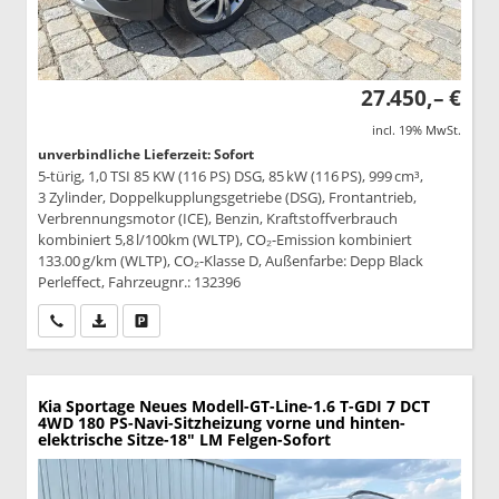
27.450,– €
incl. 19% MwSt.
unverbindliche Lieferzeit: Sofort
5-türig, 1,0 TSI 85 KW (116 PS) DSG, 85 kW (116 PS), 999 cm³,
3 Zylinder, Doppelkupplungsgetriebe (DSG), Frontantrieb,
Verbrennungsmotor (ICE), Benzin, Kraftstoffverbrauch
kombiniert 5,8 l/100km (WLTP), CO₂-Emission kombiniert
133.00 g/km (WLTP), CO₂-Klasse D, Außenfarbe: Depp Black
Perleffect, Fahrzeugnr.: 132396
Wir rufen Sie an
PDF-Datei, Fahrzeugexposé drucken
Drucken, parken oder vergleichen
Kia Sportage
Neues Modell-GT-Line-1.6 T-GDI 7 DCT
4WD 180 PS-Navi-Sitzheizung vorne und hinten-
elektrische Sitze-18" LM Felgen-Sofort