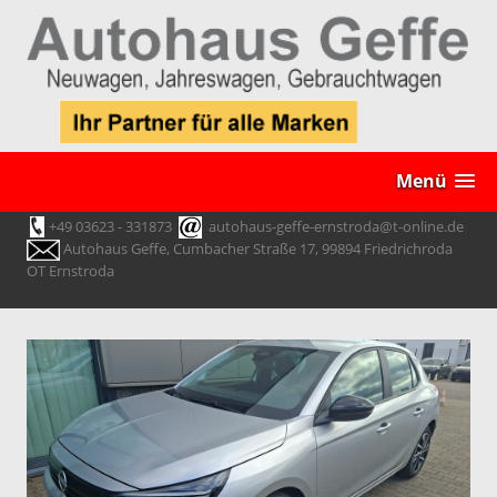
Menü
+49 03623 - 331873
autohaus-geffe-ernstroda@t-online.de
Autohaus Geffe, Cumbacher Straße 17, 99894 Friedrichroda
OT Ernstroda