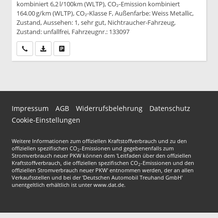
kombiniert 6,2 l/100km (WLTP), CO₂-Emission kombiniert
164.00 g/km (WLTP), CO₂-Klasse F, Außenfarbe: Weiss Metallic,
Zustand, Aussehen: 1, sehr gut, Nichtraucher-Fahrzeug,
Zustand: unfallfrei, Fahrzeugnr.: 133097
Wir rufen Sie an
PDF-Datei, Fahrzeugexposé drucken
Drucken, parken oder vergleichen
Impressum
AGB
Widerrufsbelehrung
Datenschutz
Cookie-Einstellungen
Weitere Informationen zum offiziellen Kraftstoffverbrauch und zu den
offiziellen spezifischen CO
-Emissionen und gegebenenfalls zum
2
Stromverbrauch neuer PKW können dem 'Leitfaden über den offiziellen
Kraftstoffverbrauch, die offiziellen spezifischen CO
-Emissionen und den
2
offiziellen Stromverbrauch neuer PKW' entnommen werden, der an allen
Verkaufsstellen und bei der 'Deutschen Automobil Treuhand GmbH'
unentgeltlich erhältlich ist unter www.dat.de.