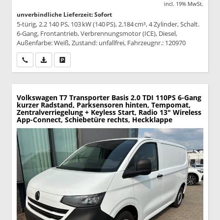
incl. 19% MwSt.
unverbindliche Lieferzeit: Sofort
5-türig, 2.2 140 PS, 103 kW (140 PS), 2.184 cm³, 4 Zylinder, Schalt.
6-Gang, Frontantrieb, Verbrennungsmotor (ICE), Diesel,
Außenfarbe: Weiß, Zustand: unfallfrei, Fahrzeugnr.: 120970
Wir rufen Sie an
PDF-Datei, Fahrzeugexposé drucken
Drucken, parken oder vergleichen
Volkswagen T7 Transporter
Basis 2.0 TDI 110PS 6-Gang
kurzer Radstand, Parksensoren hinten, Tempomat,
Zentralverriegelung + Keyless Start, Radio 13" Wireless
App-Connect, Schiebetüre rechts, Heckklappe