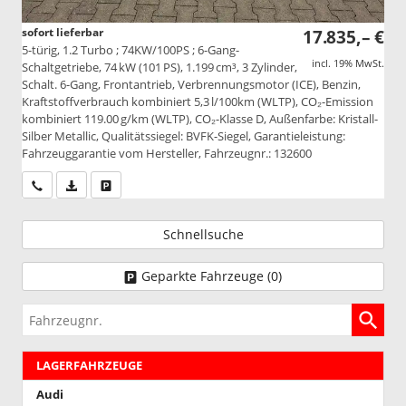
sofort lieferbar
17.835,– €
5-türig, 1.2 Turbo ; 74KW/100PS ; 6-Gang-
incl. 19% MwSt.
Schaltgetriebe, 74 kW (101 PS), 1.199 cm³, 3 Zylinder,
Schalt. 6-Gang, Frontantrieb, Verbrennungsmotor (ICE), Benzin,
Kraftstoffverbrauch kombiniert 5,3 l/100km (WLTP), CO₂-Emission
kombiniert 119.00 g/km (WLTP), CO₂-Klasse D, Außenfarbe: Kristall-
Silber Metallic, Qualitätssiegel: BVFK-Siegel, Garantieleistung:
Fahrzeuggarantie vom Hersteller, Fahrzeugnr.: 132600
Wir rufen Sie an
PDF-Datei, Fahrzeugexposé drucken
Drucken, parken oder vergleichen
Schnellsuche
Geparkte Fahrzeuge (
0
)
Fahrzeugnr.
LAGERFAHRZEUGE
Audi