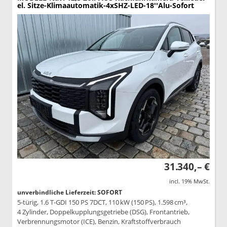
el. Sitze-Klimaautomatik-4xSHZ-LED-18''Alu-Sofort
31.340,– €
incl. 19% MwSt.
unverbindliche Lieferzeit: SOFORT
5-türig, 1.6 T-GDI 150 PS 7DCT, 110 kW (150 PS), 1.598 cm³,
4 Zylinder, Doppelkupplungsgetriebe (DSG), Frontantrieb,
Verbrennungsmotor (ICE), Benzin, Kraftstoffverbrauch