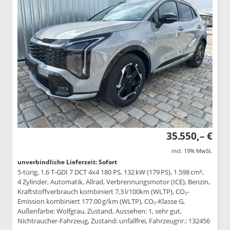
35.550,– €
incl. 19% MwSt.
unverbindliche Lieferzeit: Sofort
5-türig, 1.6 T-GDI 7 DCT 4x4 180 PS, 132 kW (179 PS), 1.598 cm³,
4 Zylinder, Automatik, Allrad, Verbrennungsmotor (ICE), Benzin,
Kraftstoffverbrauch kombiniert 7,3 l/100km (WLTP), CO₂-
Emission kombiniert 177.00 g/km (WLTP), CO₂-Klasse G,
Außenfarbe: Wolfgrau, Zustand, Aussehen: 1, sehr gut,
Nichtraucher-Fahrzeug, Zustand: unfallfrei, Fahrzeugnr.: 132456