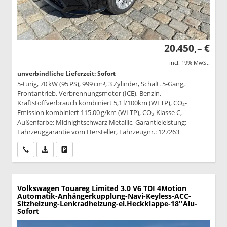
20.450,– €
incl. 19% MwSt.
unverbindliche Lieferzeit: Sofort
5-türig, 70 kW (95 PS), 999 cm³, 3 Zylinder, Schalt. 5-Gang,
Frontantrieb, Verbrennungsmotor (ICE), Benzin,
Kraftstoffverbrauch kombiniert 5,1 l/100km (WLTP), CO₂-
Emission kombiniert 115.00 g/km (WLTP), CO₂-Klasse C,
Außenfarbe: Midnightschwarz Metallic, Garantieleistung:
Fahrzeuggarantie vom Hersteller, Fahrzeugnr.: 127263
Wir rufen Sie an
PDF-Datei, Fahrzeugexposé drucken
Drucken, parken oder vergleichen
Volkswagen Touareg
Limited 3.0 V6 TDI 4Motion
Automatik-Anhängerkupplung-Navi-Keyless-ACC-
Sitzheizung-Lenkradheizung-el.Heckklappe-18''Alu-
Sofort