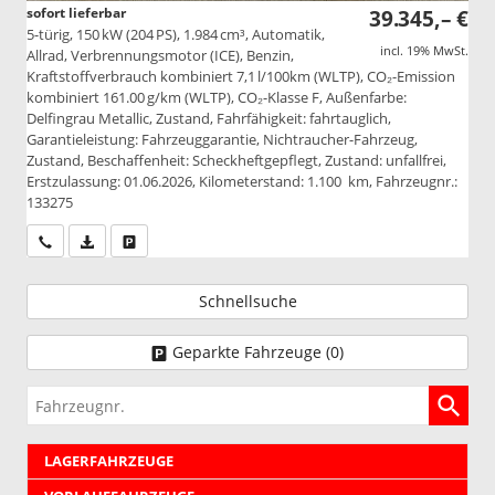
sofort lieferbar
39.345,– €
5-türig, 150 kW (204 PS), 1.984 cm³, Automatik,
incl. 19% MwSt.
Allrad, Verbrennungsmotor (ICE), Benzin,
Kraftstoffverbrauch kombiniert 7,1 l/100km (WLTP), CO₂-Emission
kombiniert 161.00 g/km (WLTP), CO₂-Klasse F, Außenfarbe:
Delfingrau Metallic, Zustand, Fahrfähigkeit: fahrtauglich,
Garantieleistung: Fahrzeuggarantie, Nichtraucher-Fahrzeug,
Zustand, Beschaffenheit: Scheckheftgepflegt, Zustand: unfallfrei,
Erstzulassung: 01.06.2026, Kilometerstand: 1.100 km, Fahrzeugnr.:
133275
Wir rufen Sie an
PDF-Datei, Fahrzeugexposé drucken
Drucken, parken oder vergleichen
Schnellsuche
Geparkte Fahrzeuge (
0
)
Fahrzeugnr.
LAGERFAHRZEUGE