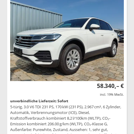
58.340,– €
incl. 19% MwSt.
unverbindliche Lieferzeit: Sofort
5-türig, 3.0 V6 TDI 231 PS, 170 kW (231 PS), 2.967 cm³, 6 Zylinder,
Automatik, Verbrennungsmotor (ICE), Diesel,
Kraftstoffverbrauch kombiniert 8,2 l/100km (WLTP), CO₂-
Emission kombiniert 206.00 g/km (WLTP), CO₂-Klasse G,
Außenfarbe: Purewhite, Zustand, Aussehen: 1, sehr gut,