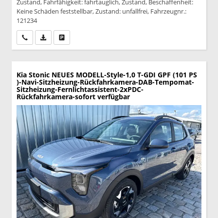
Zustand, Fahrfähigkeit: fahrtauglich, Zustand, Beschaffenheit:
Keine Schäden feststellbar, Zustand: unfallfrei, Fahrzeugnr.:
121234
Wir rufen Sie an
PDF-Datei, Fahrzeugexposé drucken
Drucken, parken oder vergleichen
Kia Stonic
NEUES MODELL-Style-1,0 T-GDI GPF (101 PS
)-Navi-Sitzheizung-Rückfahrkamera-DAB-Tempomat-
Sitzheizung-Fernlichtassistent-2xPDC-
Rückfahrkamera-sofort verfügbar