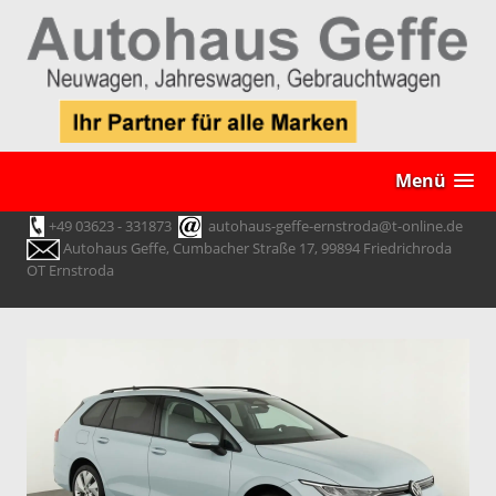
Menü
+49 03623 - 331873
autohaus-geffe-ernstroda@t-online.de
Autohaus Geffe, Cumbacher Straße 17, 99894 Friedrichroda
OT Ernstroda