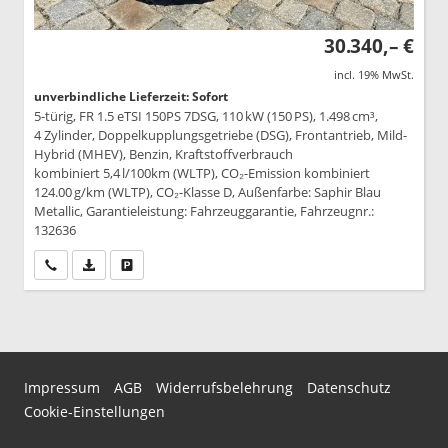
30.340,– €
incl. 19% MwSt.
unverbindliche Lieferzeit: Sofort
5-türig, FR 1.5 eTSI 150PS 7DSG, 110 kW (150 PS), 1.498 cm³,
4 Zylinder, Doppelkupplungsgetriebe (DSG), Frontantrieb, Mild-
Hybrid (MHEV), Benzin, Kraftstoffverbrauch
kombiniert 5,4 l/100km (WLTP), CO₂-Emission kombiniert
124.00 g/km (WLTP), CO₂-Klasse D, Außenfarbe: Saphir Blau
Metallic, Garantieleistung: Fahrzeuggarantie, Fahrzeugnr.:
132636
Wir rufen Sie an
PDF-Datei, Fahrzeugexposé drucken
Drucken, parken oder vergleichen
Impressum
AGB
Widerrufsbelehrung
Datenschutz
Cookie-Einstellungen