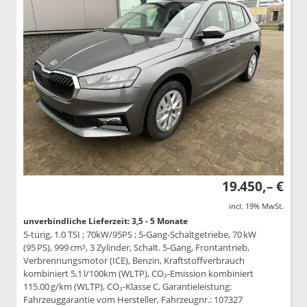
19.450,– €
incl. 19% MwSt.
unverbindliche Lieferzeit: 3,5 - 5 Monate
5-türig, 1.0 TSI ; 70kW/95PS ; 5-Gang-Schaltgetriebe, 70 kW
(95 PS), 999 cm³, 3 Zylinder, Schalt. 5-Gang, Frontantrieb,
Verbrennungsmotor (ICE), Benzin, Kraftstoffverbrauch
kombiniert 5,1 l/100km (WLTP), CO₂-Emission kombiniert
115.00 g/km (WLTP), CO₂-Klasse C, Garantieleistung:
Fahrzeuggarantie vom Hersteller, Fahrzeugnr.: 107327