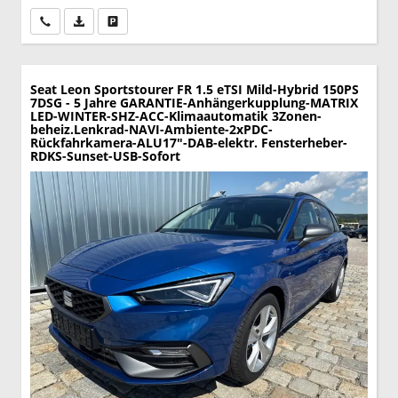
Wir rufen Sie an
PDF-Datei, Fahrzeugexposé drucken
Drucken, parken oder vergleichen
Seat Leon Sportstourer
FR 1.5 eTSI Mild-Hybrid 150PS
7DSG - 5 Jahre GARANTIE-Anhängerkupplung-MATRIX
LED-WINTER-SHZ-ACC-Klimaautomatik 3Zonen-
beheiz.Lenkrad-NAVI-Ambiente-2xPDC-
Rückfahrkamera-ALU17"-DAB-elektr. Fensterheber-
RDKS-Sunset-USB-Sofort