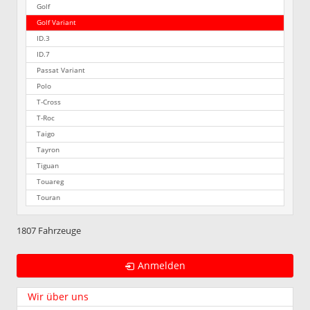
Golf
Golf Variant
ID.3
ID.7
Passat Variant
Polo
T-Cross
T-Roc
Taigo
Tayron
Tiguan
Touareg
Touran
1807 Fahrzeuge
Anmelden
Wir über uns