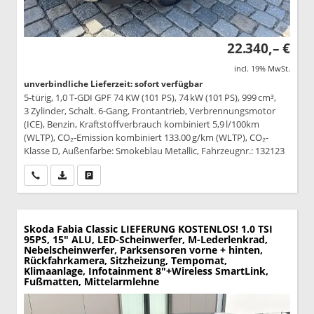
22.340,– €
incl. 19% MwSt.
unverbindliche Lieferzeit: sofort verfügbar
5-türig, 1,0 T-GDI GPF 74 KW (101 PS), 74 kW (101 PS), 999 cm³,
3 Zylinder, Schalt. 6-Gang, Frontantrieb, Verbrennungsmotor
(ICE), Benzin, Kraftstoffverbrauch kombiniert 5,9 l/100km
(WLTP), CO₂-Emission kombiniert 133.00 g/km (WLTP), CO₂-
Klasse D, Außenfarbe: Smokeblau Metallic, Fahrzeugnr.: 132123
Wir rufen Sie an
PDF-Datei, Fahrzeugexposé drucken
Drucken, parken oder vergleichen
Skoda Fabia
Classic LIEFERUNG KOSTENLOS! 1.0 TSI
95PS, 15" ALU, LED-Scheinwerfer, M-Lederlenkrad,
Nebelscheinwerfer, Parksensoren vorne + hinten,
Rückfahrkamera, Sitzheizung, Tempomat,
Klimaanlage, Infotainment 8"+Wireless SmartLink,
Fußmatten, Mittelarmlehne