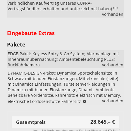
verbindlichen Kaufvertrag unseres CUPRA-
Vertragshändlers erhalten und unterzeichnet haben) !!!!
vorhanden
Eingebaute Extras
Pakete
EDGE-Paket: Keyless Entry & Go System; Alarmanlage mit
Innenraumüberwachung; Ambientebeleuchtung PLUS;
Rückfahrkamera
vorhanden
DYNAMIC-DESIGN-Paket: Dynamica Sportschalensitze in
Schwarz mit blauen Einstanzungen, Mittelkonsole (seite)
mit Dinamica Einfassungen, Türseitenverkleidungen in
Dinamica mit blauen Einstanzunge, Dinamic Ambiente,
Beheizbare Vordersitze, Fahrersitz elektrisch mit Memory,
Benoetigt:
vorhanden
elektrische Lordosenstütze Fahrersitz
PB1
(EDGE
Paket);
28.645,– €
Gesamtpreis
Nicht
kombinierbar
incl. 19% MwSt. und den Kosten für Überführung und Kfz-Brief