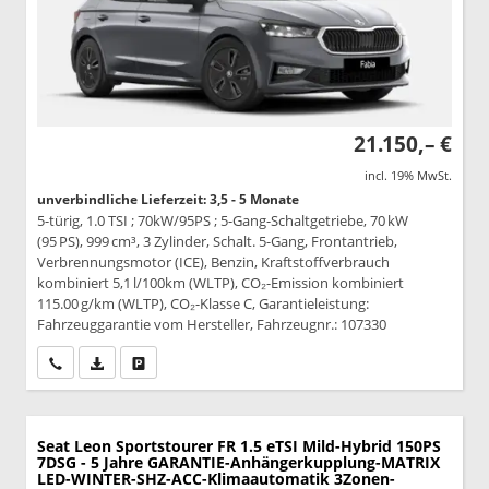
21.150,– €
incl. 19% MwSt.
unverbindliche Lieferzeit: 3,5 - 5 Monate
5-türig, 1.0 TSI ; 70kW/95PS ; 5-Gang-Schaltgetriebe, 70 kW
(95 PS), 999 cm³, 3 Zylinder, Schalt. 5-Gang, Frontantrieb,
Verbrennungsmotor (ICE), Benzin, Kraftstoffverbrauch
kombiniert 5,1 l/100km (WLTP), CO₂-Emission kombiniert
115.00 g/km (WLTP), CO₂-Klasse C, Garantieleistung:
Fahrzeuggarantie vom Hersteller, Fahrzeugnr.: 107330
Wir rufen Sie an
PDF-Datei, Fahrzeugexposé drucken
Drucken, parken oder vergleichen
Seat Leon Sportstourer
FR 1.5 eTSI Mild-Hybrid 150PS
7DSG - 5 Jahre GARANTIE-Anhängerkupplung-MATRIX
LED-WINTER-SHZ-ACC-Klimaautomatik 3Zonen-