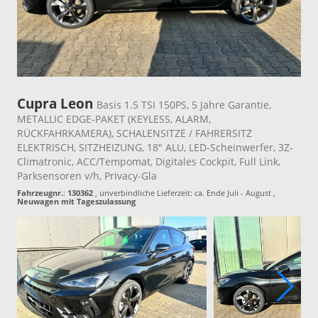
Cupra Leon
Basis 1.5 TSI 150PS, 5 Jahre Garantie,
METALLIC EDGE-PAKET (KEYLESS, ALARM,
RÜCKFAHRKAMERA), SCHALENSITZE / FAHRERSITZ
ELEKTRISCH, SITZHEIZUNG, 18" ALU, LED-Scheinwerfer, 3Z-
Climatronic, ACC/Tempomat, Digitales Cockpit, Full Link,
Parksensoren v/h, Privacy-Gla
Fahrzeugnr.
:
130362
, unverbindliche Lieferzeit: ca. Ende Juli - August ,
Neuwagen mit Tageszulassung