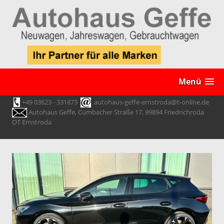
Menü
+49 03623 - 331873
autohaus-geffe-ernstroda@t-online.de
Autohaus Geffe, Cumbacher Straße 17, 99894 Friedrichroda
OT Ernstroda