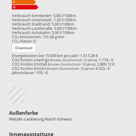
Verbrauch kombiniert:
5,80 l/100km
Verbrauch Innenstadt:
7,20 l/100km
Verbrauch Stadtrand:
5,60 l/100km
Verbrauch Landstraße:
5,00 l/100km
Verbrauch Autobahn:
5,90 l/100km
CO
-Emissionen:
131,00 g/km
2
CO
-Klasse:
D
2
Download
Energiekosten bei 15.000 km pro Jahr:
1.517,28 €
CO2 Kosten (niedrig)
:
1.179,- €
(Kosten Durchschnitt 10 Jahre)
CO2 Kosten (mittel)
:
2.800,12 €
(Kosten Durchschnitt 10 Jahre)
CO2 Kosten (hoch)
:
4.323,- €
(Kosten Durchschnitt 10 Jahre)
Jahressteuer:
105,- €
Außenfarbe
Metallic-Lackierung Nacht-Schwarz
Innenausstattung