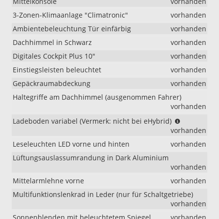
Mittelkonsole
vorhanden
3-Zonen-Klimaanlage "Climatronic"
vorhanden
Ambientebeleuchtung Tür einfärbig
vorhanden
Dachhimmel in Schwarz
vorhanden
Digitales Cockpit Plus 10"
vorhanden
Einstiegsleisten beleuchtet
vorhanden
Gepäckraumabdeckung
vorhanden
Haltegriffe am Dachhimmel (ausgenommen Fahrer)
vorhanden
(Vermerk:
Ladeboden variabel (Vermerk: nicht bei eHybrid)
nicht
vorhanden
bei
Leseleuchten LED vorne und hinten
vorhanden
eHybrid)
Lüftungsauslassumrandung in Dark Aluminium
vorhanden
Mittelarmlehne vorne
vorhanden
Multifunktionslenkrad in Leder (nur für Schaltgetriebe)
vorhanden
Sonnenblenden mit beleuchtetem Spiegel
vorhanden