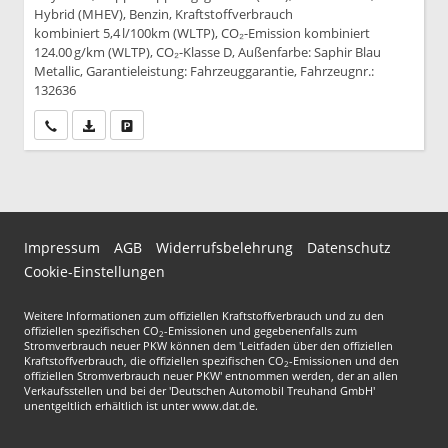
Hybrid (MHEV), Benzin, Kraftstoffverbrauch
kombiniert 5,4 l/100km (WLTP), CO₂-Emission kombiniert
124.00 g/km (WLTP), CO₂-Klasse D, Außenfarbe: Saphir Blau
Metallic, Garantieleistung: Fahrzeuggarantie, Fahrzeugnr.:
132636
Wir rufen Sie an
PDF-Datei, Fahrzeugexposé drucken
Drucken, parken oder vergleichen
Impressum
AGB
Widerrufsbelehrung
Datenschutz
Cookie-Einstellungen
Weitere Informationen zum offiziellen Kraftstoffverbrauch und zu den
offiziellen spezifischen CO
-Emissionen und gegebenenfalls zum
2
Stromverbrauch neuer PKW können dem 'Leitfaden über den offiziellen
Kraftstoffverbrauch, die offiziellen spezifischen CO
-Emissionen und den
2
offiziellen Stromverbrauch neuer PKW' entnommen werden, der an allen
Verkaufsstellen und bei der 'Deutschen Automobil Treuhand GmbH'
unentgeltlich erhältlich ist unter www.dat.de.