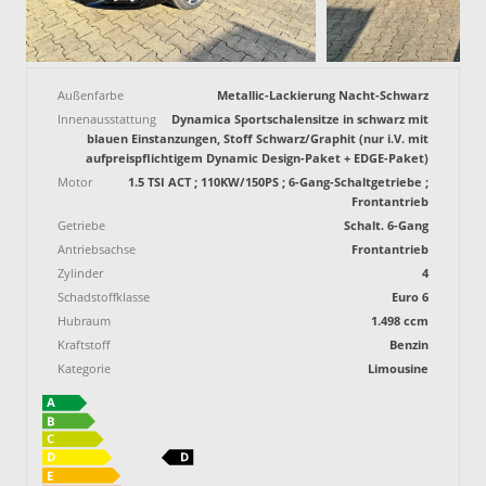
Außenfarbe
Metallic-Lackierung Nacht-Schwarz
Innenausstattung
Dynamica Sportschalensitze in schwarz mit
blauen Einstanzungen, Stoff Schwarz/Graphit (nur i.V. mit
aufpreispflichtigem Dynamic Design-Paket + EDGE-Paket)
Motor
1.5 TSI ACT ; 110KW/150PS ; 6-Gang-Schaltgetriebe ;
Frontantrieb
Getriebe
Schalt. 6-Gang
Antriebsachse
Frontantrieb
Zylinder
4
Schadstoffklasse
Euro 6
Hubraum
1.498 ccm
Kraftstoff
Benzin
Kategorie
Limousine