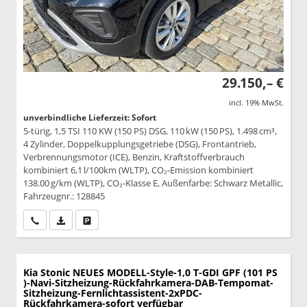
29.150,– €
incl. 19% MwSt.
unverbindliche Lieferzeit: Sofort
5-türig, 1,5 TSI 110 KW (150 PS) DSG, 110 kW (150 PS), 1.498 cm³,
4 Zylinder, Doppelkupplungsgetriebe (DSG), Frontantrieb,
Verbrennungsmotor (ICE), Benzin, Kraftstoffverbrauch
kombiniert 6,1 l/100km (WLTP), CO₂-Emission kombiniert
138.00 g/km (WLTP), CO₂-Klasse E, Außenfarbe: Schwarz Metallic,
Fahrzeugnr.: 128845
Wir rufen Sie an
PDF-Datei, Fahrzeugexposé drucken
Drucken, parken oder vergleichen
Kia Stonic
NEUES MODELL-Style-1,0 T-GDI GPF (101 PS
)-Navi-Sitzheizung-Rückfahrkamera-DAB-Tempomat-
Sitzheizung-Fernlichtassistent-2xPDC-
Rückfahrkamera-sofort verfügbar