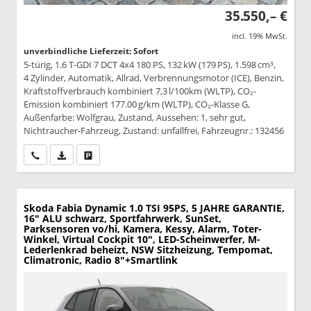
35.550,– €
incl. 19% MwSt.
unverbindliche Lieferzeit: Sofort
5-türig, 1.6 T-GDI 7 DCT 4x4 180 PS, 132 kW (179 PS), 1.598 cm³,
4 Zylinder, Automatik, Allrad, Verbrennungsmotor (ICE), Benzin,
Kraftstoffverbrauch kombiniert 7,3 l/100km (WLTP), CO₂-
Emission kombiniert 177.00 g/km (WLTP), CO₂-Klasse G,
Außenfarbe: Wolfgrau, Zustand, Aussehen: 1, sehr gut,
Nichtraucher-Fahrzeug, Zustand: unfallfrei, Fahrzeugnr.: 132456
Wir rufen Sie an
PDF-Datei, Fahrzeugexposé drucken
Drucken, parken oder vergleichen
Skoda Fabia
Dynamic 1.0 TSI 95PS, 5 JAHRE GARANTIE,
16" ALU schwarz, Sportfahrwerk, SunSet,
Parksensoren vo/hi, Kamera, Kessy, Alarm, Toter-
Winkel, Virtual Cockpit 10", LED-Scheinwerfer, M-
Lederlenkrad beheizt, NSW Sitzheizung, Tempomat,
Climatronic, Radio 8"+Smartlink