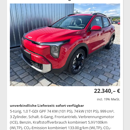
22.340,– €
incl. 19% MwSt.
unverbindliche Lieferzeit: sofort verfügbar
5-türig, 1,0 T-GDI GPF 74 KW (101 PS), 74 kW (101 PS), 999 cm³,
3 Zylinder, Schalt. 6-Gang, Frontantrieb, Verbrennungsmotor
(ICE), Benzin, Kraftstoffverbrauch kombiniert 5,9 l/100km
(WLTP), CO₂-Emission kombiniert 133.00 g/km (WLTP), CO₂-