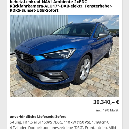
beheiz.Lenkrad-NAVI-Ambiente-2xPDC-
Rückfahrkamera-ALU17"-DAB-elektr. Fensterheber-
RDKS-Sunset-USB-Sofort
30.340,– €
incl. 19% MwSt.
unverbindliche Lieferzeit: Sofort
5-türig, FR 1.5 eTSI 150PS 7DSG, 110 kW (150 PS), 1.498 cm³,
4 Zylinder, Doppelkupplungsgetriebe (DSG), Frontantrieb, Mild-