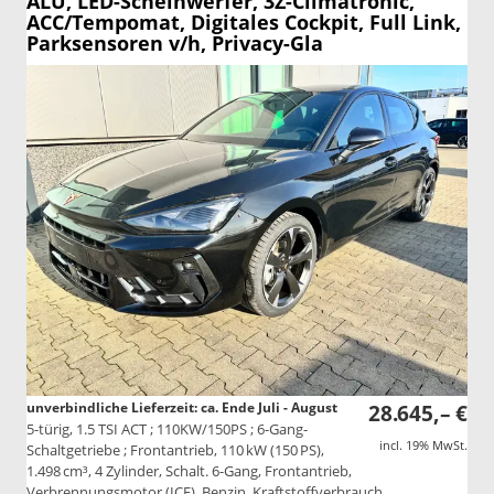
ALU, LED-Scheinwerfer, 3Z-Climatronic,
ACC/Tempomat, Digitales Cockpit, Full Link,
Parksensoren v/h, Privacy-Gla
unverbindliche Lieferzeit: ca. Ende Juli - August
28.645,– €
5-türig, 1.5 TSI ACT ; 110KW/150PS ; 6-Gang-
incl. 19% MwSt.
Schaltgetriebe ; Frontantrieb, 110 kW (150 PS),
1.498 cm³, 4 Zylinder, Schalt. 6-Gang, Frontantrieb,
Verbrennungsmotor (ICE), Benzin, Kraftstoffverbrauch