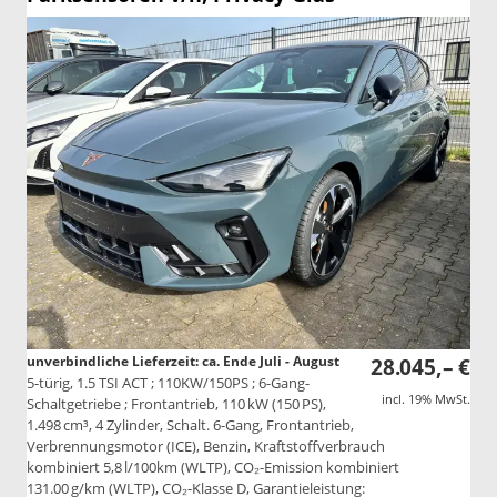
unverbindliche Lieferzeit: ca. Ende Juli - August
28.045,– €
5-türig, 1.5 TSI ACT ; 110KW/150PS ; 6-Gang-
incl. 19% MwSt.
Schaltgetriebe ; Frontantrieb, 110 kW (150 PS),
1.498 cm³, 4 Zylinder, Schalt. 6-Gang, Frontantrieb,
Verbrennungsmotor (ICE), Benzin, Kraftstoffverbrauch
kombiniert 5,8 l/100km (WLTP), CO₂-Emission kombiniert
131.00 g/km (WLTP), CO₂-Klasse D, Garantieleistung: