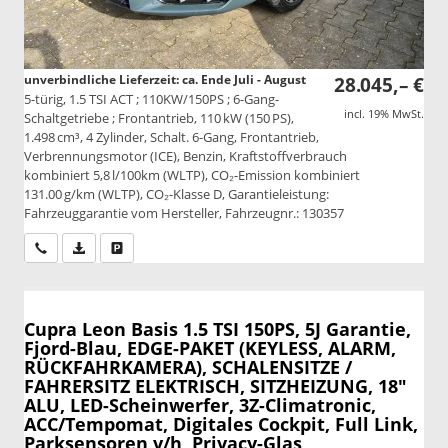
unverbindliche Lieferzeit: ca. Ende Juli - August
28.045,– €
5-türig, 1.5 TSI ACT ; 110KW/150PS ; 6-Gang-
incl. 19% MwSt.
Schaltgetriebe ; Frontantrieb, 110 kW (150 PS),
1.498 cm³, 4 Zylinder, Schalt. 6-Gang, Frontantrieb,
Verbrennungsmotor (ICE), Benzin, Kraftstoffverbrauch
kombiniert 5,8 l/100km (WLTP), CO₂-Emission kombiniert
131.00 g/km (WLTP), CO₂-Klasse D, Garantieleistung:
Fahrzeuggarantie vom Hersteller, Fahrzeugnr.: 130357
Wir rufen Sie an
PDF-Datei, Fahrzeugexposé drucken
Drucken, parken oder vergleichen
Cupra Leon
Basis 1.5 TSI 150PS, 5J Garantie,
Fjord-Blau, EDGE-PAKET (KEYLESS, ALARM,
RÜCKFAHRKAMERA), SCHALENSITZE /
FAHRERSITZ ELEKTRISCH, SITZHEIZUNG, 18"
ALU, LED-Scheinwerfer, 3Z-Climatronic,
ACC/Tempomat, Digitales Cockpit, Full Link,
Parksensoren v/h, Privacy-Glas