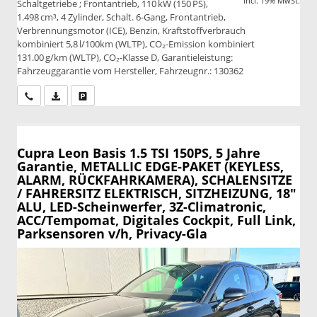
incl. 19% MwSt.
Schaltgetriebe ; Frontantrieb, 110 kW (150 PS),
1.498 cm³, 4 Zylinder, Schalt. 6-Gang, Frontantrieb,
Verbrennungsmotor (ICE), Benzin, Kraftstoffverbrauch
kombiniert 5,8 l/100km (WLTP), CO₂-Emission kombiniert
131.00 g/km (WLTP), CO₂-Klasse D, Garantieleistung:
Fahrzeuggarantie vom Hersteller, Fahrzeugnr.: 130362
Wir rufen Sie an
PDF-Datei, Fahrzeugexposé drucken
Drucken, parken oder vergleichen
Cupra Leon
Basis 1.5 TSI 150PS, 5 Jahre
Garantie, METALLIC EDGE-PAKET (KEYLESS,
ALARM, RÜCKFAHRKAMERA), SCHALENSITZE
/ FAHRERSITZ ELEKTRISCH, SITZHEIZUNG, 18"
ALU, LED-Scheinwerfer, 3Z-Climatronic,
ACC/Tempomat, Digitales Cockpit, Full Link,
Parksensoren v/h, Privacy-Gla