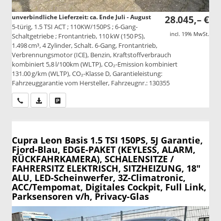
unverbindliche Lieferzeit: ca. Ende Juli - August
28.045,– €
5-türig, 1.5 TSI ACT ; 110KW/150PS ; 6-Gang-
incl. 19% MwSt.
Schaltgetriebe ; Frontantrieb, 110 kW (150 PS),
1.498 cm³, 4 Zylinder, Schalt. 6-Gang, Frontantrieb,
Verbrennungsmotor (ICE), Benzin, Kraftstoffverbrauch
kombiniert 5,8 l/100km (WLTP), CO₂-Emission kombiniert
131.00 g/km (WLTP), CO₂-Klasse D, Garantieleistung:
Fahrzeuggarantie vom Hersteller, Fahrzeugnr.: 130355
Wir rufen Sie an
PDF-Datei, Fahrzeugexposé drucken
Drucken, parken oder vergleichen
Cupra Leon
Basis 1.5 TSI 150PS, 5J Garantie,
Fjord-Blau, EDGE-PAKET (KEYLESS, ALARM,
RÜCKFAHRKAMERA), SCHALENSITZE /
FAHRERSITZ ELEKTRISCH, SITZHEIZUNG, 18"
ALU, LED-Scheinwerfer, 3Z-Climatronic,
ACC/Tempomat, Digitales Cockpit, Full Link,
Parksensoren v/h, Privacy-Glas