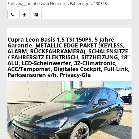
Fahrzeuggarantie vom Hersteller, Fahrzeugnr.: 130358
Wir rufen Sie an
PDF-Datei, Fahrzeugexposé drucken
Drucken, parken oder vergleichen
Cupra Leon
Basis 1.5 TSI 150PS, 5 Jahre
Garantie, METALLIC EDGE-PAKET (KEYLESS,
ALARM, RÜCKFAHRKAMERA), SCHALENSITZE
/ FAHRERSITZ ELEKTRISCH, SITZHEIZUNG, 18"
ALU, LED-Scheinwerfer, 3Z-Climatronic,
ACC/Tempomat, Digitales Cockpit, Full Link,
Parksensoren v/h, Privacy-Gla