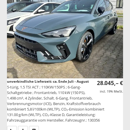
unverbindliche Lieferzeit: ca. Ende Juli - August
28.045,– €
5-türig, 1.5 TSI ACT ; 110KW/150PS ; 6-Gang-
incl. 19% MwSt.
Schaltgetriebe ; Frontantrieb, 110 kW (150 PS),
1.498 cm³, 4 Zylinder, Schalt. 6-Gang, Frontantrieb,
Verbrennungsmotor (ICE), Benzin, Kraftstoffverbrauch
kombiniert 5,8 l/100km (WLTP), CO₂-Emission kombiniert
131.00 g/km (WLTP), CO₂-Klasse D, Garantieleistung:
Fahrzeuggarantie vom Hersteller, Fahrzeugnr.: 130356