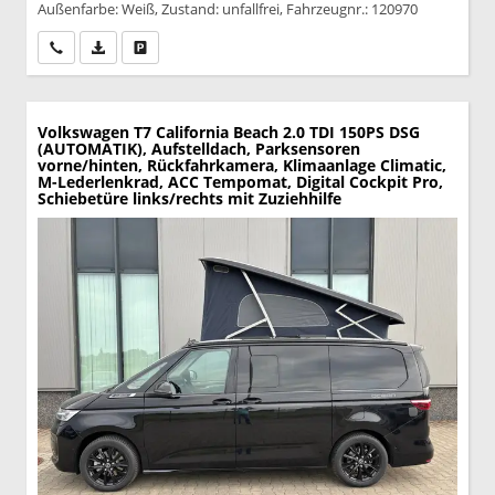
Außenfarbe: Weiß, Zustand: unfallfrei, Fahrzeugnr.: 120970
Wir rufen Sie an
PDF-Datei, Fahrzeugexposé drucken
Drucken, parken oder vergleichen
Volkswagen T7 California
Beach 2.0 TDI 150PS DSG
(AUTOMATIK), Aufstelldach, Parksensoren
vorne/hinten, Rückfahrkamera, Klimaanlage Climatic,
M-Lederlenkrad, ACC Tempomat, Digital Cockpit Pro,
Schiebetüre links/rechts mit Zuziehhilfe