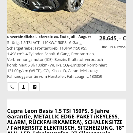
unverbindliche Lieferzeit: ca. Ende Juli - August
28.645,– €
5-türig, 1.5 TSI ACT ; 110KW/150PS ; 6-Gang-
incl. 19% MwSt.
Schaltgetriebe ; Frontantrieb, 110 kW (150 PS),
1.498 cm³, 4 Zylinder, Schalt. 6-Gang, Frontantrieb,
Verbrennungsmotor (ICE), Benzin, Kraftstoffverbrauch
kombiniert 5,8 l/100km (WLTP), CO₂-Emission kombiniert
131.00 g/km (WLTP), CO₂-Klasse D, Garantieleistung:
Fahrzeuggarantie vom Hersteller, Fahrzeugnr.: 130359
Wir rufen Sie an
PDF-Datei, Fahrzeugexposé drucken
Drucken, parken oder vergleichen
Cupra Leon
Basis 1.5 TSI 150PS, 5 Jahre
Garantie, METALLIC EDGE-PAKET (KEYLESS,
ALARM, RÜCKFAHRKAMERA), SCHALENSITZE
/ FAHRERSITZ ELEKTRISCH, SITZHEIZUNG, 18"