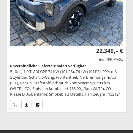
22.340,– €
incl. 19% MwSt.
unverbindliche Lieferzeit: sofort verfügbar
5-türig, 1,0 T-GDI GPF 74 KW (101 PS), 74 kW (101 PS), 999 cm³,
3 Zylinder, Schalt. 6-Gang, Frontantrieb, Verbrennungsmotor
(ICE), Benzin, Kraftstoffverbrauch kombiniert 5,9 l/100km
(WLTP), CO₂-Emission kombiniert 133.00 g/km (WLTP), CO₂-
Klasse D, Außenfarbe: Smokeblau Metallic, Fahrzeugnr.: 132124
Wir rufen Sie an
PDF-Datei, Fahrzeugexposé drucken
Drucken, parken oder vergleichen