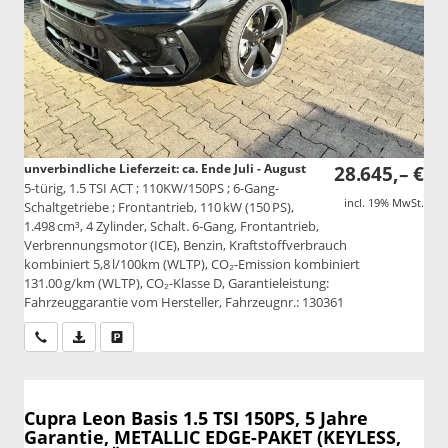
unverbindliche Lieferzeit: ca. Ende Juli - August
28.645,– €
5-türig, 1.5 TSI ACT ; 110KW/150PS ; 6-Gang-
incl. 19% MwSt.
Schaltgetriebe ; Frontantrieb, 110 kW (150 PS),
1.498 cm³, 4 Zylinder, Schalt. 6-Gang, Frontantrieb,
Verbrennungsmotor (ICE), Benzin, Kraftstoffverbrauch
kombiniert 5,8 l/100km (WLTP), CO₂-Emission kombiniert
131.00 g/km (WLTP), CO₂-Klasse D, Garantieleistung:
Fahrzeuggarantie vom Hersteller, Fahrzeugnr.: 130361
Wir rufen Sie an
PDF-Datei, Fahrzeugexposé drucken
Drucken, parken oder vergleichen
Cupra Leon
Basis 1.5 TSI 150PS, 5 Jahre
Garantie, METALLIC EDGE-PAKET (KEYLESS,