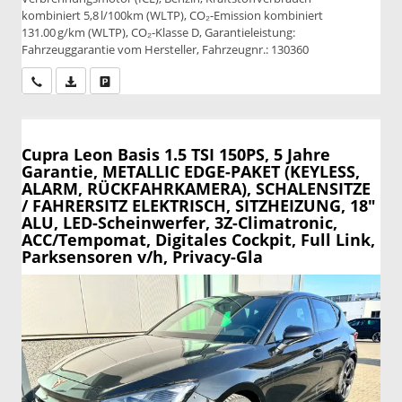
kombiniert 5,8 l/100km (WLTP), CO₂-Emission kombiniert
131.00 g/km (WLTP), CO₂-Klasse D, Garantieleistung:
Fahrzeuggarantie vom Hersteller, Fahrzeugnr.: 130360
Wir rufen Sie an
PDF-Datei, Fahrzeugexposé drucken
Drucken, parken oder vergleichen
Cupra Leon
Basis 1.5 TSI 150PS, 5 Jahre
Garantie, METALLIC EDGE-PAKET (KEYLESS,
ALARM, RÜCKFAHRKAMERA), SCHALENSITZE
/ FAHRERSITZ ELEKTRISCH, SITZHEIZUNG, 18"
ALU, LED-Scheinwerfer, 3Z-Climatronic,
ACC/Tempomat, Digitales Cockpit, Full Link,
Parksensoren v/h, Privacy-Gla