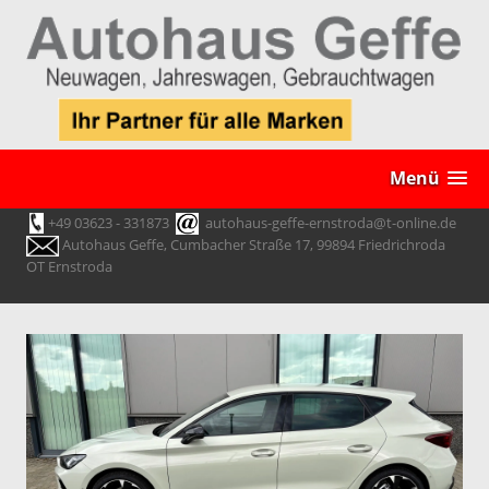
Menü
+49 03623 - 331873
autohaus-geffe-ernstroda@t-online.de
Autohaus Geffe, Cumbacher Straße 17, 99894 Friedrichroda
OT Ernstroda