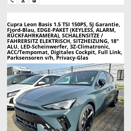
Wir rufen Sie an
PDF-Datei, Fahrzeugexposé drucken
Drucken, parken oder vergleichen
Cupra Leon
Basis 1.5 TSI 150PS, 5J Garantie,
Fjord-Blau, EDGE-PAKET (KEYLESS, ALARM,
RÜCKFAHRKAMERA), SCHALENSITZE /
FAHRERSITZ ELEKTRISCH, SITZHEIZUNG, 18"
ALU, LED-Scheinwerfer, 3Z-Climatronic,
ACC/Tempomat, Digitales Cockpit, Full Link,
Parksensoren v/h, Privacy-Glas