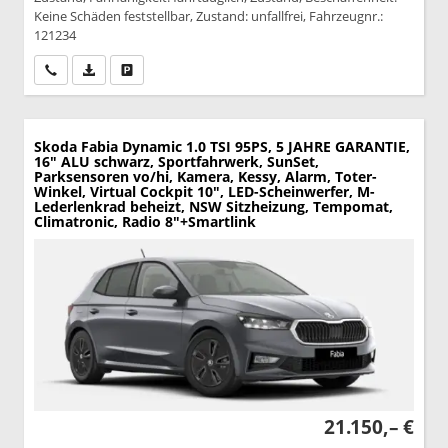
Keine Schäden feststellbar, Zustand: unfallfrei, Fahrzeugnr.:
121234
Wir rufen Sie an
PDF-Datei, Fahrzeugexposé drucken
Drucken, parken oder vergleichen
Skoda Fabia
Dynamic 1.0 TSI 95PS, 5 JAHRE GARANTIE,
16" ALU schwarz, Sportfahrwerk, SunSet,
Parksensoren vo/hi, Kamera, Kessy, Alarm, Toter-
Winkel, Virtual Cockpit 10", LED-Scheinwerfer, M-
Lederlenkrad beheizt, NSW Sitzheizung, Tempomat,
Climatronic, Radio 8"+Smartlink
21.150,– €