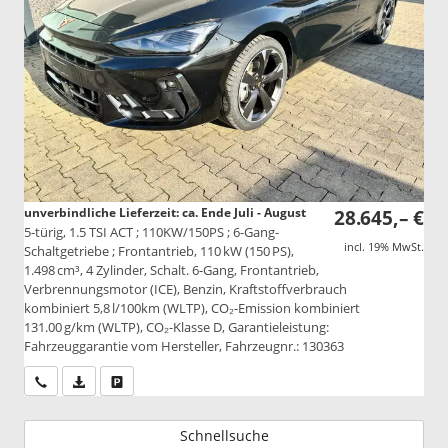
unverbindliche Lieferzeit: ca. Ende Juli - August
28.645,– €
5-türig, 1.5 TSI ACT ; 110KW/150PS ; 6-Gang-
incl. 19% MwSt.
Schaltgetriebe ; Frontantrieb, 110 kW (150 PS),
1.498 cm³, 4 Zylinder, Schalt. 6-Gang, Frontantrieb,
Verbrennungsmotor (ICE), Benzin, Kraftstoffverbrauch
kombiniert 5,8 l/100km (WLTP), CO₂-Emission kombiniert
131.00 g/km (WLTP), CO₂-Klasse D, Garantieleistung:
Fahrzeuggarantie vom Hersteller, Fahrzeugnr.: 130363
Wir rufen Sie an
PDF-Datei, Fahrzeugexposé drucken
Drucken, parken oder vergleichen
Schnellsuche