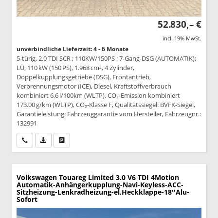
52.830,– €
incl. 19% MwSt.
unverbindliche Lieferzeit: 4 - 6 Monate
5-türig, 2.0 TDI SCR ; 110KW/150PS ; 7-Gang-DSG (AUTOMATIK);
LÜ, 110 kW (150 PS), 1.968 cm³, 4 Zylinder,
Doppelkupplungsgetriebe (DSG), Frontantrieb,
Verbrennungsmotor (ICE), Diesel, Kraftstoffverbrauch
kombiniert 6,6 l/100km (WLTP), CO₂-Emission kombiniert
173.00 g/km (WLTP), CO₂-Klasse F, Qualitätssiegel: BVFK-Siegel,
Garantieleistung: Fahrzeuggarantie vom Hersteller, Fahrzeugnr.:
132991
Wir rufen Sie an
PDF-Datei, Fahrzeugexposé drucken
Drucken, parken oder vergleichen
Volkswagen Touareg
Limited 3.0 V6 TDI 4Motion
Automatik-Anhängerkupplung-Navi-Keyless-ACC-
Sitzheizung-Lenkradheizung-el.Heckklappe-18''Alu-
Sofort