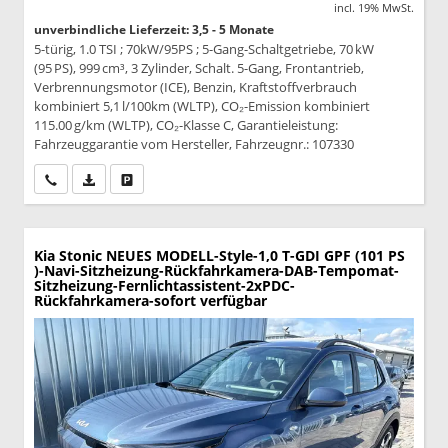
incl. 19% MwSt.
unverbindliche Lieferzeit: 3,5 - 5 Monate
5-türig, 1.0 TSI ; 70kW/95PS ; 5-Gang-Schaltgetriebe, 70 kW
(95 PS), 999 cm³, 3 Zylinder, Schalt. 5-Gang, Frontantrieb,
Verbrennungsmotor (ICE), Benzin, Kraftstoffverbrauch
kombiniert 5,1 l/100km (WLTP), CO₂-Emission kombiniert
115.00 g/km (WLTP), CO₂-Klasse C, Garantieleistung:
Fahrzeuggarantie vom Hersteller, Fahrzeugnr.: 107330
Wir rufen Sie an
PDF-Datei, Fahrzeugexposé drucken
Drucken, parken oder vergleichen
Kia Stonic
NEUES MODELL-Style-1,0 T-GDI GPF (101 PS
)-Navi-Sitzheizung-Rückfahrkamera-DAB-Tempomat-
Sitzheizung-Fernlichtassistent-2xPDC-
Rückfahrkamera-sofort verfügbar