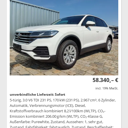
58.340,– €
incl. 19% MwSt.
unverbindliche Lieferzeit: Sofort
5-türig, 3.0 V6 TDI 231 PS, 170 kW (231 PS), 2.967 cm³, 6 Zylinder,
Automatik, Verbrennungsmotor (ICE), Diesel,
Kraftstoffverbrauch kombiniert 8,2 l/100km (WLTP), CO₂-
Emission kombiniert 206.00 g/km (WLTP), CO₂-Klasse G,
Außenfarbe: Purewhite, Zustand, Aussehen: 1, sehr gut,
Zustand, Fahrfähigkeit: fahrtauglich, Zustand, Beschaffenheit: