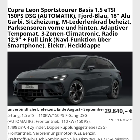
Cupra Leon Sportstourer
Basis 1.5 eTSI
150PS DSG (AUTOMATIK), Fjord-Blau, 18" Alu
Garbi, Sitzheizung, M-Lederlenkrad beheizt,
Parksensoren vorne und hinten, Adaptiver
Tempomat, 3-Zonen-Climatronic, Radio
12,9" + Full Link (Navi-Funktion über
Smartphone), Elektr. Heckklappe
unverbindliche Lieferzeit: Ende August - September
29.840,– €
5-türig, 1.5 eTSI ; 110KW/150PS 7-Gang-DSG
incl. 19% MwSt.
(AUTOMATIK) ; Frontantrieb, 110 kW (150 PS),
1.498 cm³, 4 Zylinder, Doppelkupplungsgetriebe (DSG),
Frontantrieb, Verbrennungsmotor (ICE), Benzin,
Kraftstoffverbrauch kombiniert 5,5 l/100km (WLTP), CO₂-Emission