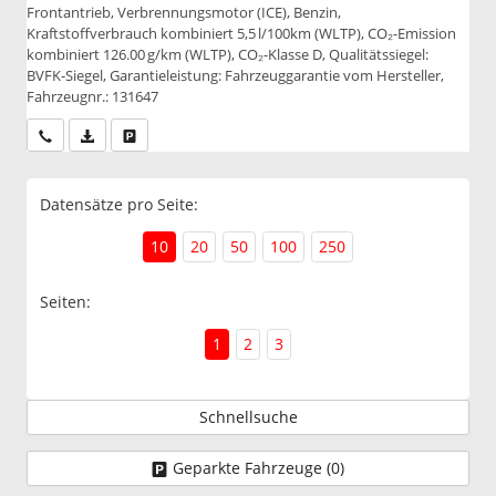
Frontantrieb, Verbrennungsmotor (ICE), Benzin,
Kraftstoffverbrauch kombiniert 5,5 l/100km (WLTP), CO₂-Emission
kombiniert 126.00 g/km (WLTP), CO₂-Klasse D, Qualitätssiegel:
BVFK-Siegel, Garantieleistung: Fahrzeuggarantie vom Hersteller,
Fahrzeugnr.: 131647
Wir rufen Sie an
PDF-Datei, Fahrzeugexposé drucken
Drucken, parken oder vergleichen
Datensätze pro Seite:
10
20
50
100
250
Seiten:
1
2
3
Schnellsuche
Geparkte Fahrzeuge (
0
)