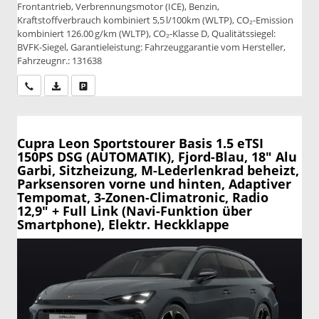
Frontantrieb, Verbrennungsmotor (ICE), Benzin,
Kraftstoffverbrauch kombiniert 5,5 l/100km (WLTP), CO₂-Emission
kombiniert 126.00 g/km (WLTP), CO₂-Klasse D, Qualitätssiegel:
BVFK-Siegel, Garantieleistung: Fahrzeuggarantie vom Hersteller,
Fahrzeugnr.: 131638
Wir rufen Sie an
PDF-Datei, Fahrzeugexposé drucken
Drucken, parken oder vergleichen
Cupra Leon Sportstourer
Basis 1.5 eTSI
150PS DSG (AUTOMATIK), Fjord-Blau, 18" Alu
Garbi, Sitzheizung, M-Lederlenkrad beheizt,
Parksensoren vorne und hinten, Adaptiver
Tempomat, 3-Zonen-Climatronic, Radio
12,9" + Full Link (Navi-Funktion über
Smartphone), Elektr. Heckklappe