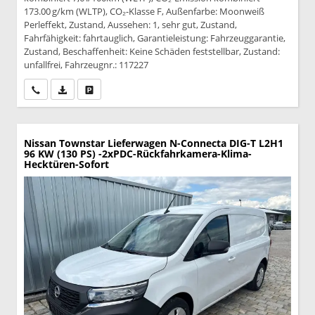
173.00 g/km (WLTP), CO₂-Klasse F, Außenfarbe: Moonweiß
Perleffekt, Zustand, Aussehen: 1, sehr gut, Zustand,
Fahrfähigkeit: fahrtauglich, Garantieleistung: Fahrzeuggarantie,
Zustand, Beschaffenheit: Keine Schäden feststellbar, Zustand:
unfallfrei, Fahrzeugnr.: 117227
Wir rufen Sie an
PDF-Datei, Fahrzeugexposé drucken
Drucken, parken oder vergleichen
Nissan Townstar Lieferwagen
N-Connecta DIG-T L2H1
96 KW (130 PS) -2xPDC-Rückfahrkamera-Klima-
Hecktüren-Sofort