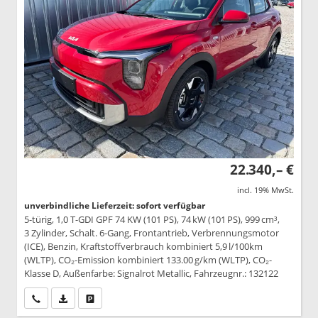
22.340,– €
incl. 19% MwSt.
unverbindliche Lieferzeit: sofort verfügbar
5-türig, 1,0 T-GDI GPF 74 KW (101 PS), 74 kW (101 PS), 999 cm³,
3 Zylinder, Schalt. 6-Gang, Frontantrieb, Verbrennungsmotor
(ICE), Benzin, Kraftstoffverbrauch kombiniert 5,9 l/100km
(WLTP), CO₂-Emission kombiniert 133.00 g/km (WLTP), CO₂-
Klasse D, Außenfarbe: Signalrot Metallic, Fahrzeugnr.: 132122
Wir rufen Sie an
PDF-Datei, Fahrzeugexposé drucken
Drucken, parken oder vergleichen