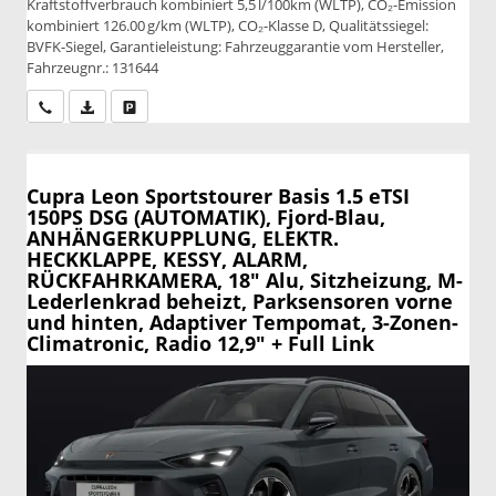
Kraftstoffverbrauch kombiniert 5,5 l/100km (WLTP), CO₂-Emission
kombiniert 126.00 g/km (WLTP), CO₂-Klasse D, Qualitätssiegel:
BVFK-Siegel, Garantieleistung: Fahrzeuggarantie vom Hersteller,
Fahrzeugnr.: 131644
Wir rufen Sie an
PDF-Datei, Fahrzeugexposé drucken
Drucken, parken oder vergleichen
Cupra Leon Sportstourer
Basis 1.5 eTSI
150PS DSG (AUTOMATIK), Fjord-Blau,
ANHÄNGERKUPPLUNG, ELEKTR.
HECKKLAPPE, KESSY, ALARM,
RÜCKFAHRKAMERA, 18" Alu, Sitzheizung, M-
Lederlenkrad beheizt, Parksensoren vorne
und hinten, Adaptiver Tempomat, 3-Zonen-
Climatronic, Radio 12,9" + Full Link