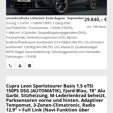
unverbindliche Lieferzeit: Ende August - September
29.840,– €
5-türig, 1.5 eTSI ; 110KW/150PS 7-Gang-DSG
incl. 19% MwSt.
(AUTOMATIK) ; Frontantrieb, 110 kW (150 PS),
1.498 cm³, 4 Zylinder, Doppelkupplungsgetriebe (DSG),
Frontantrieb, Verbrennungsmotor (ICE), Benzin,
Kraftstoffverbrauch kombiniert 5,5 l/100km (WLTP), CO₂-Emission
kombiniert 126.00 g/km (WLTP), CO₂-Klasse D, Qualitätssiegel:
BVFK-Siegel, Garantieleistung: Fahrzeuggarantie vom Hersteller,
Fahrzeugnr.: 131639
Wir rufen Sie an
PDF-Datei, Fahrzeugexposé drucken
Drucken, parken oder vergleichen
Cupra Leon Sportstourer
Basis 1.5 eTSI
150PS DSG (AUTOMATIK), Fjord-Blau, 18" Alu
Garbi, Sitzheizung, M-Lederlenkrad beheizt,
Parksensoren vorne und hinten, Adaptiver
Tempomat, 3-Zonen-Climatronic, Radio
12,9" + Full Link (Navi-Funktion über