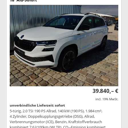
39.840,– €
incl. 19% MwSt.
unverbindliche Lieferzeit: sofort
5-türig, 2.0 TSI 190 PS Allrad, 140 kW (190 PS), 1.984 cm³,
4 Zylinder, Doppelkupplungsgetriebe (DSG), Allrad,
Verbrennungsmotor (ICE), Benzin, Kraftstoffverbrauch
kombiniert 7,6 l/100km (WLTP), CO₂-Emission kombiniert