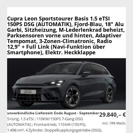
Cupra Leon Sportstourer
Basis 1.5 eTSI
150PS DSG (AUTOMATIK), Fjord-Blau, 18" Alu
Garbi, Sitzheizung, M-Lederlenkrad beheizt,
Parksensoren vorne und hinten, Adaptiver
Tempomat, 3-Zonen-Climatronic, Radio
12,9" + Full Link (Navi-Funktion über
Smartphone), Elektr. Heckklappe
unverbindliche Lieferzeit: Ende August - September
29.840,– €
5-türig, 1.5 eTSI ; 110KW/150PS 7-Gang-DSG
incl. 19% MwSt.
(AUTOMATIK) ; Frontantrieb, 110 kW (150 PS),
1.498 cm³, 4 Zylinder, Doppelkupplungsgetriebe (DSG),