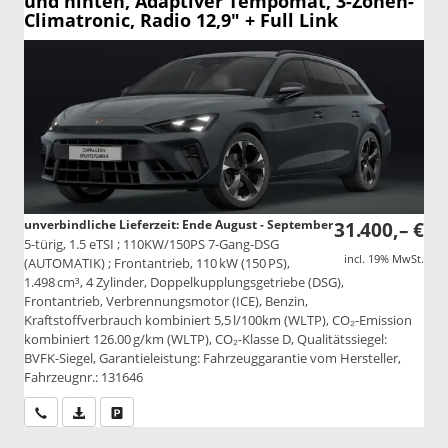
und hinten, Adaptiver Tempomat, 3-Zonen-
Climatronic, Radio 12,9" + Full Link
unverbindliche Lieferzeit: Ende August - September
31.400,– €
5-türig, 1.5 eTSI ; 110KW/150PS 7-Gang-DSG
incl. 19% MwSt.
(AUTOMATIK) ; Frontantrieb, 110 kW (150 PS),
1.498 cm³, 4 Zylinder, Doppelkupplungsgetriebe (DSG),
Frontantrieb, Verbrennungsmotor (ICE), Benzin,
Kraftstoffverbrauch kombiniert 5,5 l/100km (WLTP), CO₂-Emission
kombiniert 126.00 g/km (WLTP), CO₂-Klasse D, Qualitätssiegel:
BVFK-Siegel, Garantieleistung: Fahrzeuggarantie vom Hersteller,
Fahrzeugnr.: 131646
Wir rufen Sie an
PDF-Datei, Fahrzeugexposé drucken
Drucken, parken oder vergleichen