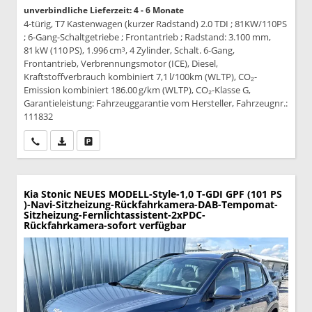
unverbindliche Lieferzeit: 4 - 6 Monate
4-türig, T7 Kastenwagen (kurzer Radstand) 2.0 TDI ; 81KW/110PS
; 6-Gang-Schaltgetriebe ; Frontantrieb ; Radstand: 3.100 mm,
81 kW (110 PS), 1.996 cm³, 4 Zylinder, Schalt. 6-Gang,
Frontantrieb, Verbrennungsmotor (ICE), Diesel,
Kraftstoffverbrauch kombiniert 7,1 l/100km (WLTP), CO₂-
Emission kombiniert 186.00 g/km (WLTP), CO₂-Klasse G,
Garantieleistung: Fahrzeuggarantie vom Hersteller, Fahrzeugnr.:
111832
Wir rufen Sie an
PDF-Datei, Fahrzeugexposé drucken
Drucken, parken oder vergleichen
Kia Stonic
NEUES MODELL-Style-1,0 T-GDI GPF (101 PS
)-Navi-Sitzheizung-Rückfahrkamera-DAB-Tempomat-
Sitzheizung-Fernlichtassistent-2xPDC-
Rückfahrkamera-sofort verfügbar