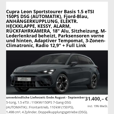
Cupra Leon Sportstourer
Basis 1.5 eTSI
150PS DSG (AUTOMATIK), Fjord-Blau,
ANHÄNGERKUPPLUNG, ELEKTR.
HECKKLAPPE, KESSY, ALARM,
RÜCKFAHRKAMERA, 18" Alu, Sitzheizung, M-
Lederlenkrad beheizt, Parksensoren vorne
und hinten, Adaptiver Tempomat, 3-Zonen-
Climatronic, Radio 12,9" + Full Link
unverbindliche Lieferzeit: Ende August - September
31.400,– €
5-türig, 1.5 eTSI ; 110KW/150PS 7-Gang-DSG
incl. 19% MwSt.
(AUTOMATIK) ; Frontantrieb, 110 kW (150 PS),
1.498 cm³, 4 Zylinder, Doppelkupplungsgetriebe (DSG),