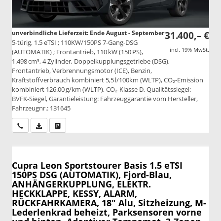
unverbindliche Lieferzeit: Ende August - September
31.400,– €
5-türig, 1.5 eTSI ; 110KW/150PS 7-Gang-DSG
incl. 19% MwSt.
(AUTOMATIK) ; Frontantrieb, 110 kW (150 PS),
1.498 cm³, 4 Zylinder, Doppelkupplungsgetriebe (DSG),
Frontantrieb, Verbrennungsmotor (ICE), Benzin,
Kraftstoffverbrauch kombiniert 5,5 l/100km (WLTP), CO₂-Emission
kombiniert 126.00 g/km (WLTP), CO₂-Klasse D, Qualitätssiegel:
BVFK-Siegel, Garantieleistung: Fahrzeuggarantie vom Hersteller,
Fahrzeugnr.: 131645
Wir rufen Sie an
PDF-Datei, Fahrzeugexposé drucken
Drucken, parken oder vergleichen
Cupra Leon Sportstourer
Basis 1.5 eTSI
150PS DSG (AUTOMATIK), Fjord-Blau,
ANHÄNGERKUPPLUNG, ELEKTR.
HECKKLAPPE, KESSY, ALARM,
RÜCKFAHRKAMERA, 18" Alu, Sitzheizung, M-
Lederlenkrad beheizt, Parksensoren vorne