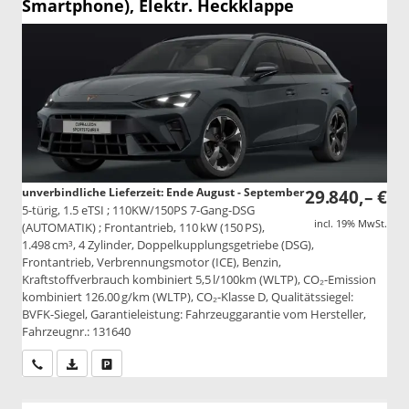
Smartphone), Elektr. Heckklappe
unverbindliche Lieferzeit: Ende August - September
29.840,– €
5-türig, 1.5 eTSI ; 110KW/150PS 7-Gang-DSG
incl. 19% MwSt.
(AUTOMATIK) ; Frontantrieb, 110 kW (150 PS),
1.498 cm³, 4 Zylinder, Doppelkupplungsgetriebe (DSG),
Frontantrieb, Verbrennungsmotor (ICE), Benzin,
Kraftstoffverbrauch kombiniert 5,5 l/100km (WLTP), CO₂-Emission
kombiniert 126.00 g/km (WLTP), CO₂-Klasse D, Qualitätssiegel:
BVFK-Siegel, Garantieleistung: Fahrzeuggarantie vom Hersteller,
Fahrzeugnr.: 131640
Wir rufen Sie an
PDF-Datei, Fahrzeugexposé drucken
Drucken, parken oder vergleichen