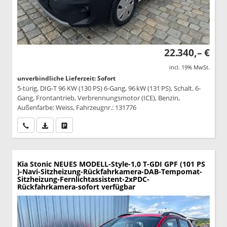
22.340,– €
incl. 19% MwSt.
unverbindliche Lieferzeit: Sofort
5-türig, DIG-T 96 KW (130 PS) 6-Gang, 96 kW (131 PS), Schalt. 6-
Gang, Frontantrieb, Verbrennungsmotor (ICE), Benzin,
Außenfarbe: Weiss, Fahrzeugnr.: 131776
Wir rufen Sie an
PDF-Datei, Fahrzeugexposé drucken
Drucken, parken oder vergleichen
Kia Stonic
NEUES MODELL-Style-1,0 T-GDI GPF (101 PS
)-Navi-Sitzheizung-Rückfahrkamera-DAB-Tempomat-
Sitzheizung-Fernlichtassistent-2xPDC-
Rückfahrkamera-sofort verfügbar