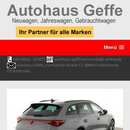
Menü
+49 03623 - 331873
autohaus-geffe-ernstroda@t-online.de
Autohaus Geffe, Cumbacher Straße 17, 99894 Friedrichroda
OT Ernstroda