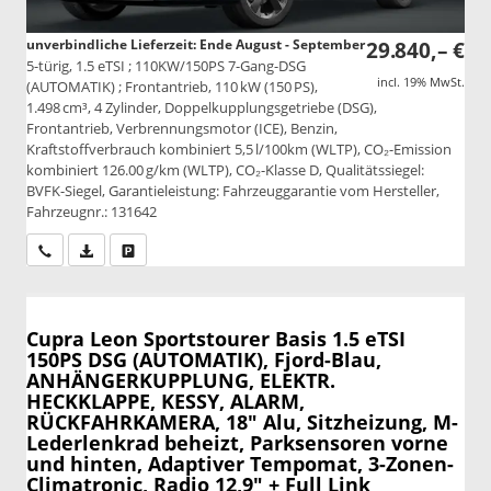
unverbindliche Lieferzeit: Ende August - September
29.840,– €
5-türig, 1.5 eTSI ; 110KW/150PS 7-Gang-DSG
incl. 19% MwSt.
(AUTOMATIK) ; Frontantrieb, 110 kW (150 PS),
1.498 cm³, 4 Zylinder, Doppelkupplungsgetriebe (DSG),
Frontantrieb, Verbrennungsmotor (ICE), Benzin,
Kraftstoffverbrauch kombiniert 5,5 l/100km (WLTP), CO₂-Emission
kombiniert 126.00 g/km (WLTP), CO₂-Klasse D, Qualitätssiegel:
BVFK-Siegel, Garantieleistung: Fahrzeuggarantie vom Hersteller,
Fahrzeugnr.: 131642
Wir rufen Sie an
PDF-Datei, Fahrzeugexposé drucken
Drucken, parken oder vergleichen
Cupra Leon Sportstourer
Basis 1.5 eTSI
150PS DSG (AUTOMATIK), Fjord-Blau,
ANHÄNGERKUPPLUNG, ELEKTR.
HECKKLAPPE, KESSY, ALARM,
RÜCKFAHRKAMERA, 18" Alu, Sitzheizung, M-
Lederlenkrad beheizt, Parksensoren vorne
und hinten, Adaptiver Tempomat, 3-Zonen-
Climatronic, Radio 12,9" + Full Link