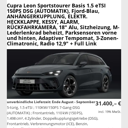
Cupra Leon Sportstourer
Basis 1.5 eTSI
150PS DSG (AUTOMATIK), Fjord-Blau,
ANHÄNGERKUPPLUNG, ELEKTR.
HECKKLAPPE, KESSY, ALARM,
RÜCKFAHRKAMERA, 18" Alu, Sitzheizung, M-
Lederlenkrad beheizt, Parksensoren vorne
und hinten, Adaptiver Tempomat, 3-Zonen-
Climatronic, Radio 12,9" + Full Link
unverbindliche Lieferzeit: Ende August - September
31.400,– €
5-türig, 1.5 eTSI ; 110KW/150PS 7-Gang-DSG
incl. 19% MwSt.
(AUTOMATIK) ; Frontantrieb, 110 kW (150 PS),
1.498 cm³, 4 Zylinder, Doppelkupplungsgetriebe (DSG),
Frontantrieb, Verbrennungsmotor (ICE), Benzin,