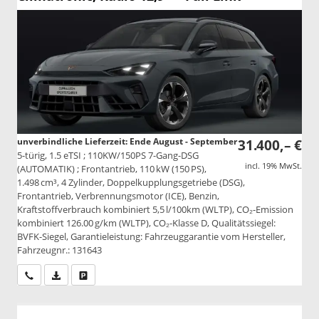
unverbindliche Lieferzeit: Ende August - September
31.400,– €
5-türig, 1.5 eTSI ; 110KW/150PS 7-Gang-DSG
incl. 19% MwSt.
(AUTOMATIK) ; Frontantrieb, 110 kW (150 PS),
1.498 cm³, 4 Zylinder, Doppelkupplungsgetriebe (DSG),
Frontantrieb, Verbrennungsmotor (ICE), Benzin,
Kraftstoffverbrauch kombiniert 5,5 l/100km (WLTP), CO₂-Emission
kombiniert 126.00 g/km (WLTP), CO₂-Klasse D, Qualitätssiegel:
BVFK-Siegel, Garantieleistung: Fahrzeuggarantie vom Hersteller,
Fahrzeugnr.: 131643
Wir rufen Sie an
PDF-Datei, Fahrzeugexposé drucken
Drucken, parken oder vergleichen