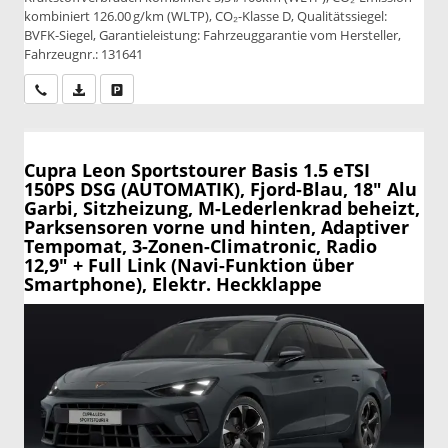
kombiniert 126.00 g/km (WLTP), CO₂-Klasse D, Qualitätssiegel:
BVFK-Siegel, Garantieleistung: Fahrzeuggarantie vom Hersteller,
Fahrzeugnr.: 131641
Wir rufen Sie an
PDF-Datei, Fahrzeugexposé drucken
Drucken, parken oder vergleichen
Cupra Leon Sportstourer
Basis 1.5 eTSI
150PS DSG (AUTOMATIK), Fjord-Blau, 18" Alu
Garbi, Sitzheizung, M-Lederlenkrad beheizt,
Parksensoren vorne und hinten, Adaptiver
Tempomat, 3-Zonen-Climatronic, Radio
12,9" + Full Link (Navi-Funktion über
Smartphone), Elektr. Heckklappe