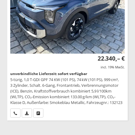
22.340,– €
incl. 19% MwSt.
unverbindliche Lieferzeit: sofort verfügbar
5-türig, 1,0 T-GDI GPF 74 KW (101 PS), 74 kW (101 PS), 999 cm³,
3 Zylinder, Schalt. 6-Gang, Frontantrieb, Verbrennungsmotor
(ICE), Benzin, Kraftstoffverbrauch kombiniert 5,9 l/100km
(WLTP), CO₂-Emission kombiniert 133.00 g/km (WLTP), CO₂-
Klasse D, Außenfarbe: Smokeblau Metallic, Fahrzeugnr.: 132123
Wir rufen Sie an
PDF-Datei, Fahrzeugexposé drucken
Drucken, parken oder vergleichen