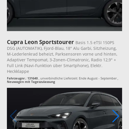
Cupra Leon Sportstourer
Basis 1.5 eTSI 150PS
DSG (AUTOMATIK), Fjord-Blau, 18" Alu Garbi, Sitzheizung,
M-Lederlenkrad beheizt, Parksensoren vorne und hinten,
Adaptiver Tempomat, 3-Zonen-Climatronic, Radio 12,9" +
Full Link (Navi-Funktion über Smartphone), Elektr.
Heckklappe
Fahrzeugnr.
:
131640
, unverbindliche Lieferzeit: Ende August - September ,
Neuwagen mit Tageszulassung