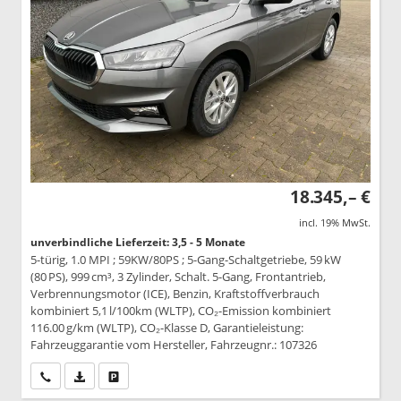
18.345,– €
incl. 19% MwSt.
unverbindliche Lieferzeit: 3,5 - 5 Monate
5-türig, 1.0 MPI ; 59KW/80PS ; 5-Gang-Schaltgetriebe, 59 kW
(80 PS), 999 cm³, 3 Zylinder, Schalt. 5-Gang, Frontantrieb,
Verbrennungsmotor (ICE), Benzin, Kraftstoffverbrauch
kombiniert 5,1 l/100km (WLTP), CO₂-Emission kombiniert
116.00 g/km (WLTP), CO₂-Klasse D, Garantieleistung:
Fahrzeuggarantie vom Hersteller, Fahrzeugnr.: 107326
Wir rufen Sie an
PDF-Datei, Fahrzeugexposé drucken
Drucken, parken oder vergleichen