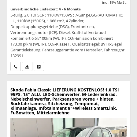
incl. 19% MwSt.
unverbindliche Lieferzeit: 4 - 6 Monate
5-türig, 2.0 TDI SCR ; 110KW/150PS ; 7-Gang-DSG (AUTOMATIK);
LÜ, 110 kW (150 PS), 1.968 cm³, 4 Zylinder,
Doppelkupplungsgetriebe (DSG), Frontantrieb,
Verbrennungsmotor (ICE), Diesel, Kraftstoffverbrauch
kombiniert 6,6 l/100km (WLTP), CO₂-Emission kombiniert
173.00 g/km (WLTP), CO₂-Klasse F, Qualitätssiegel: BVFK-Siegel,
Garantieleistung: Fahrzeuggarantie vom Hersteller, Fahrzeugnr.:
132991
Wir rufen Sie an
PDF-Datei, Fahrzeugexposé drucken
Drucken, parken oder vergleichen
Skoda Fabia
Classic LIEFERUNG KOSTENLOS! 1.0 TSI
95PS, 15" ALU, LED-Scheinwerfer, M-Lederlenkrad,
Nebelscheinwerfer, Parksensoren vorne + hinten,
Rückfahrkamera, Sitzheizung, Tempomat,
Klimaanlage, Infotainment 8"+Wireless SmartLink,
Fußmatten, Mittelarmlehne