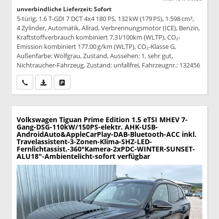
unverbindliche Lieferzeit: Sofort
5-türig, 1.6 T-GDI 7 DCT 4x4 180 PS, 132 kW (179 PS), 1.598 cm³,
4 Zylinder, Automatik, Allrad, Verbrennungsmotor (ICE), Benzin,
Kraftstoffverbrauch kombiniert 7,3 l/100km (WLTP), CO₂-
Emission kombiniert 177.00 g/km (WLTP), CO₂-Klasse G,
Außenfarbe: Wolfgrau, Zustand, Aussehen: 1, sehr gut,
Nichtraucher-Fahrzeug, Zustand: unfallfrei, Fahrzeugnr.: 132456
Wir rufen Sie an
PDF-Datei, Fahrzeugexposé drucken
Drucken, parken oder vergleichen
Volkswagen Tiguan
Prime Edition 1.5 eTSI MHEV 7-
Gang-DSG-110kW/150PS-elektr. AHK-USB-
AndroidAuto&AppleCarPlay-DAB-Bluetooth-ACC inkl.
Travelassistent-3-Zonen-Klima-SHZ-LED-
Fernlichtassist.-360°Kamera-2xPDC-WINTER-SUNSET-
ALU18"-Ambientelicht-sofort verfügbar