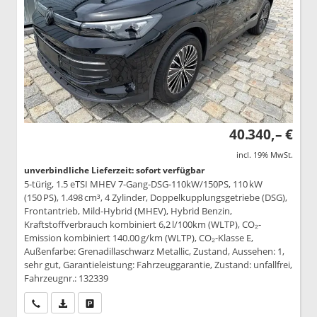
40.340,– €
incl. 19% MwSt.
unverbindliche Lieferzeit: sofort verfügbar
5-türig, 1.5 eTSI MHEV 7-Gang-DSG-110kW/150PS, 110 kW
(150 PS), 1.498 cm³, 4 Zylinder, Doppelkupplungsgetriebe (DSG),
Frontantrieb, Mild-Hybrid (MHEV), Hybrid Benzin,
Kraftstoffverbrauch kombiniert 6,2 l/100km (WLTP), CO₂-
Emission kombiniert 140.00 g/km (WLTP), CO₂-Klasse E,
Außenfarbe: Grenadillaschwarz Metallic, Zustand, Aussehen: 1,
sehr gut, Garantieleistung: Fahrzeuggarantie, Zustand: unfallfrei,
Fahrzeugnr.: 132339
Wir rufen Sie an
PDF-Datei, Fahrzeugexposé drucken
Drucken, parken oder vergleichen