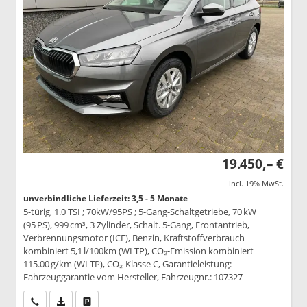
19.450,– €
incl. 19% MwSt.
unverbindliche Lieferzeit: 3,5 - 5 Monate
5-türig, 1.0 TSI ; 70kW/95PS ; 5-Gang-Schaltgetriebe, 70 kW
(95 PS), 999 cm³, 3 Zylinder, Schalt. 5-Gang, Frontantrieb,
Verbrennungsmotor (ICE), Benzin, Kraftstoffverbrauch
kombiniert 5,1 l/100km (WLTP), CO₂-Emission kombiniert
115.00 g/km (WLTP), CO₂-Klasse C, Garantieleistung:
Fahrzeuggarantie vom Hersteller, Fahrzeugnr.: 107327
Wir rufen Sie an
PDF-Datei, Fahrzeugexposé drucken
Drucken, parken oder vergleichen