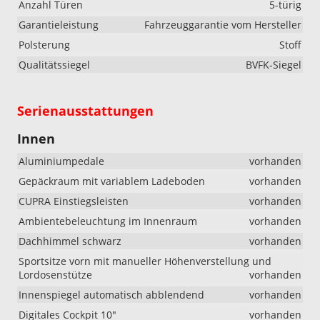
Anzahl Türen
5-türig
Garantieleistung
Fahrzeuggarantie vom Hersteller
Polsterung
Stoff
Qualitätssiegel
BVFK-Siegel
Serienausstattungen
Innen
Aluminiumpedale
vorhanden
Gepäckraum mit variablem Ladeboden
vorhanden
CUPRA Einstiegsleisten
vorhanden
Ambientebeleuchtung im Innenraum
vorhanden
Dachhimmel schwarz
vorhanden
Sportsitze vorn mit manueller Höhenverstellung und
Lordosenstütze
vorhanden
Innenspiegel automatisch abblendend
vorhanden
Digitales Cockpit 10"
vorhanden