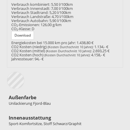
Verbrauch kombiniert:
5,50 l/100km
Verbrauch Innenstadt:
7,00 l/100km
Verbrauch Stadtrand:
5,20 l/100km
Verbrauch Landstraße:
4,70 l/100km
Verbrauch Autobahn:
5,90 l/100km
CO
-Emissionen:
126,00 g/km
2
CO
-Klasse:
D
2
Download
Energiekosten bei 15.000 km pro Jahr:
1.438,80 €
CO2 Kosten (niedrig)
:
1.134,- €
(Kosten Durchschnitt 10 Jahre)
CO2 Kosten (mittel)
:
2.693,25 €
(Kosten Durchschnitt 10 Jahre)
CO2 Kosten (hoch)
:
4.158,- €
(Kosten Durchschnitt 10 Jahre)
Jahressteuer:
94,- €
Außenfarbe
Unilackierung Fjord-Blau
Innenausstattung
Sport-Komfortsitze, Stoff Schwarz/Graphit