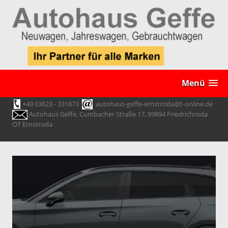
Menü
+49 03623 - 331873
autohaus-geffe-ernstroda@t-online.de
Autohaus Geffe, Cumbacher Straße 17, 99894 Friedrichroda
OT Ernstroda