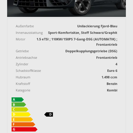
Außenfarbe
Unilackierung Fjord-Blau
Innenausstattung
Sport-Komfortsitze, Stoff Schwarz/Graphit
Motor
1.5 eTSI ; 110KW/150PS 7-Gang-DSG (AUTOMATIK) ;
Frontantrieb
Getriebe
Doppelkupplungsgetriebe (DSG)
Antriebsachse
Frontantrieb
Zylinder
4
Schadstoffklasse
Euro 6
Hubraum
1.498 ccm
Kraftstoff
Benzin
Kategorie
Kombi