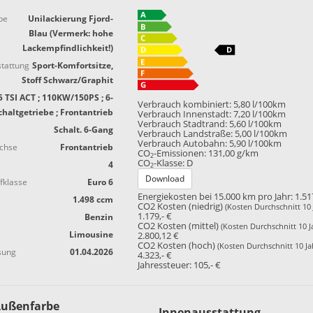
be
Unilackierung Fjord-
Blau (Vermerk: hohe
Lackempfindlichkeit!)
tattung
Sport-Komfortsitze,
Stoff Schwarz/Graphit
5 TSI ACT ; 110KW/150PS ; 6-
Verbrauch kombiniert:
5,80 l/100km
haltgetriebe ; Frontantrieb
Verbrauch Innenstadt:
7,20 l/100km
Verbrauch Stadtrand:
5,60 l/100km
Schalt. 6-Gang
Verbrauch Landstraße:
5,00 l/100km
Verbrauch Autobahn:
5,90 l/100km
achse
Frontantrieb
CO
-Emissionen:
131,00 g/km
2
CO
-Klasse:
D
4
2
Download
fklasse
Euro 6
Energiekosten bei 15.000 km pro Jahr:
1.51
1.498 ccm
CO2 Kosten (niedrig)
(Kosten Durchschnitt 10 
1.179,- €
Benzin
CO2 Kosten (mittel)
(Kosten Durchschnitt 10 J
Limousine
2.800,12 €
CO2 Kosten (hoch)
(Kosten Durchschnitt 10 Ja
sung
01.04.2026
4.323,- €
Jahressteuer:
105,- €
ußenfarbe
Innenausstattung