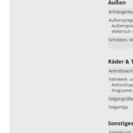
Außen
Anhängerku
Außenspieg
Außenspieg
elektrisch 
Scheiben, V
Räder & 
Antriebsach
Fahrwerk- 
Antischlupf
Programm 
Felgengröß
Felgentyp
Sonstige
Antriebsart