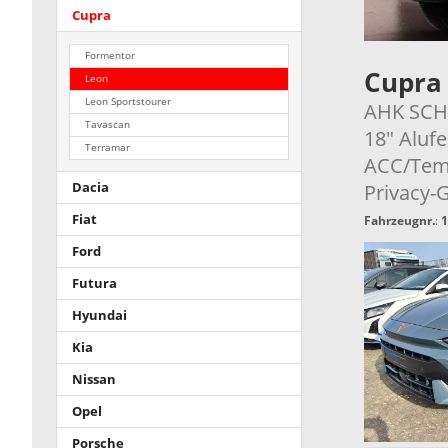
Cupra
Formentor
Cupra
Leon
Leon Sportstourer
AHK SCH
Tavascan
18" Alufe
Terramar
ACC/Temp
Privacy-
Dacia
Fiat
Fahrzeugnr.
:
1
Ford
Futura
Hyundai
Kia
Nissan
Opel
Porsche