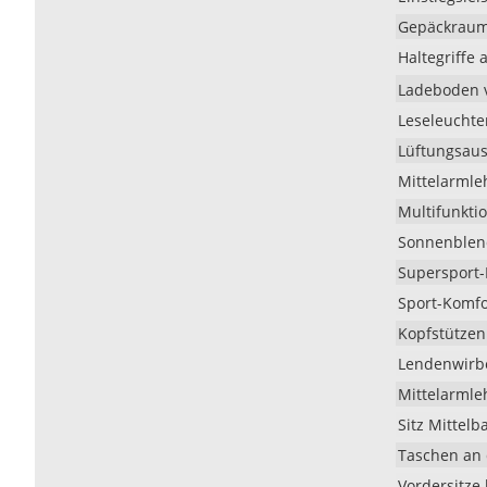
Gepäckrau
Haltegriff
Ladeboden v
Leseleuchte
Lüftungsau
Mittelarmle
Multifunktio
Sonnenblend
Supersport-
Sport-Komfo
Kopfstützen
Lendenwirbe
Mittelarmleh
Sitz Mittel
Taschen an 
Vordersitze