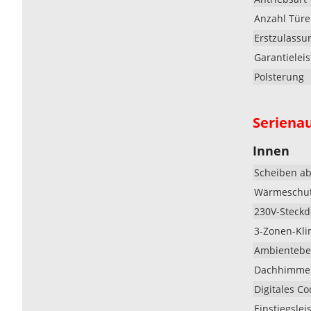
Anzahl Tür
Erstzulassu
Garantielei
Polsterung
Seriena
Innen
Scheiben ab
Wärmeschut
230V-Steckd
3-Zonen-Kli
Ambientebel
Dachhimmel
Digitales Co
Einstiegslei