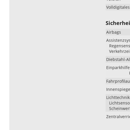
Volldigitale
Sicherhei
Airbags
Assistenzsy
Regensenso
Verkehrze
Diebstahl-A
Einparkhilfe
Fahrprofila
Innenspiege
Lichttechnik
Lichtsenso
Scheinwerf
Zentralverr