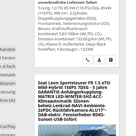
unverbindliche Lieferzeit: Sofort
5-türig, 1,0 TSI 85 KW (116 PS) DSG, 85 kW
(116 PS), 999 cm³, 3 Zylinder,
Doppelkupplungsgetriebe (DSG),
Frontantrieb, Verbrennungsmotor (ICE),
Benzin, Kraftstoffverbrauch
kombiniert 5,8 l/100km (WLTP), CO₂-
Emission kombiniert 133.00 g/km (WLTP),
CO₂-Klasse D, Außenfarbe: Depp Black
rhanden
Perleffect, Fahrzeugnr.: 132396
d hinten
Wir rufen Sie an
PDF-Datei, Fahrzeu
Drucken, park
h 4-fach
tomatik
Seat Leon Sportstourer
FR 1.5 eTSI
nktionen
Mild-Hybrid 150PS 7DSG - 5 Jahre
zheizung
GARANTIE-Anhängerkupplung-
MATRIX LED-WINTER-SHZ-ACC-
hrersitz
Klimaautomatik 3Zonen-
beheiz.Lenkrad-NAVI-Ambiente-
2xPDC-Rückfahrkamera-ALU17"-
DAB-elektr. Fensterheber-RDKS-
Sunset-USB-Sofort
 CarPlay
rtphones