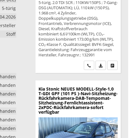
5-türig, 2.0 TDI SCR ; 110KW/150PS ; 7-Gang-
DSG (AUTOMATIK); LÜ, 110 kW (150 PS),
5-türig
1.968 cm³, 4 Zylinder,
.04.2026
Doppelkupplungsgetriebe (DSG),
Frontantrieb, Verbrennungsmotor (ICE),
rsteller
Diesel, Kraftstoffverbrauch
Stoff
kombiniert 6,6 l/100km (WLTP), CO₂-
Emission kombiniert 173.00 g/km (WLTP),
CO₂-Klasse F, Qualitätssiegel: BVFK-Siegel,
Garantieleistung: Fahrzeuggarantie vom
Hersteller, Fahrzeugnr.: 132991
Wir rufen Sie an
PDF-Datei, Fahrzeu
Drucken, park
rhanden
rhanden
Kia Stonic
NEUES MODELL-Style-1,0
T-GDI GPF (101 PS )-Navi-Sitzheizung-
rhanden
Rückfahrkamera-DAB-Tempomat-
rhanden
Sitzheizung-Fernlichtassistent-
2xPDC-Rückfahrkamera-sofort
rhanden
verfügbar
rhanden
rhanden
rhanden