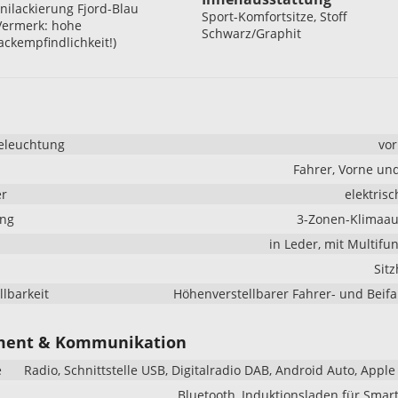
nilackierung Fjord-Blau
Sport-Komfortsitze, Stoff
Vermerk: hohe
Schwarz/Graphit
ackempfindlichkeit!)
eleuchtung
vo
Fahrer, Vorne un
er
elektrisc
ung
3-Zonen-Klimaau
in Leder, mit Multifu
Sit
llbarkeit
Höhenverstellbarer Fahrer- und Beifa
ment & Kommunikation
e
Radio, Schnittstelle USB, Digitalradio DAB, Android Auto, Apple
Bluetooth, Induktionsladen für Sma