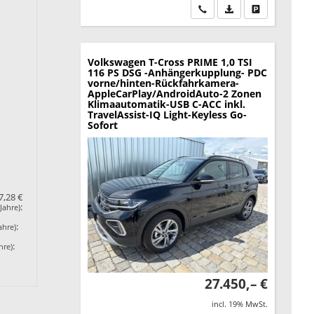
Wir rufen Sie an
PDF-Datei, Fahrzeu
Drucken, park
Volkswagen T-Cross
PRIME 1,0 TSI
116 PS DSG -Anhängerkupplung- PDC
vorne/hinten-Rückfahrkamera-
AppleCarPlay/AndroidAuto-2 Zonen
Klimaautomatik-USB C-ACC inkl.
TravelAssist-IQ Light-Keyless Go-
Sofort
7,28 €
:
Jahre)
:
ahre)
:
hre)
27.450,– €
incl. 19% MwSt.