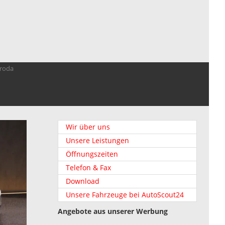
troda
Wir über uns
Unsere Leistungen
Öffnungszeiten
Telefon & Fax
Download
Unsere Fahrzeuge bei AutoScout24
Angebote aus unserer Werbung