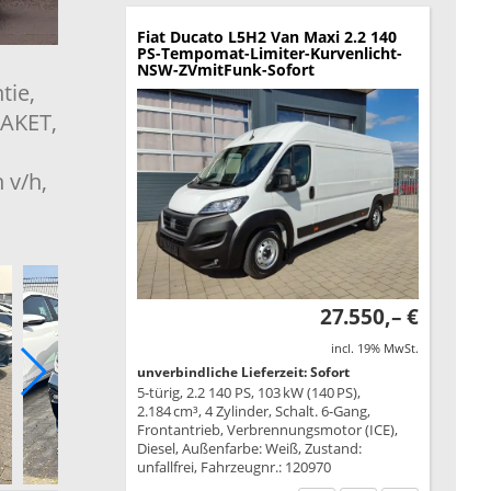
Fiat Ducato
L5H2 Van Maxi 2.2 140
PS-Tempomat-Limiter-Kurvenlicht-
NSW-ZVmitFunk-Sofort
tie,
AKET,
 v/h,
27.550,– €
incl. 19% MwSt.
unverbindliche Lieferzeit: Sofort
5-türig, 2.2 140 PS, 103 kW (140 PS),
2.184 cm³, 4 Zylinder, Schalt. 6-Gang,
Frontantrieb, Verbrennungsmotor (ICE),
Diesel, Außenfarbe: Weiß, Zustand:
unfallfrei, Fahrzeugnr.: 120970