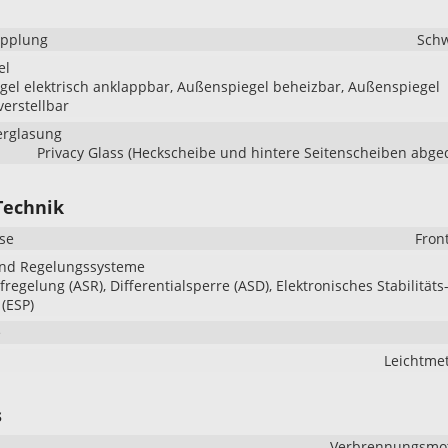
pplung
Sch
el
el elektrisch anklappbar, Außenspiegel beheizbar, Außenspiegel
verstellbar
erglasung
Privacy Glass (Heckscheibe und hintere Seitenscheiben abge
Technik
se
Fron
und Regelungssysteme
regelung (ASR), Differentialsperre (ASD), Elektronisches Stabilitäts
(ESP)
e
Leichtmet
s
Verbrennungsmoto