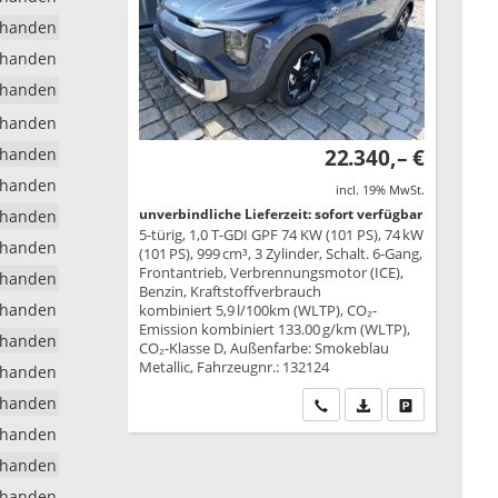
rhanden
rhanden
rhanden
rhanden
rhanden
22.340,– €
rhanden
incl. 19% MwSt.
unverbindliche Lieferzeit: sofort verfügbar
rhanden
5-türig, 1,0 T-GDI GPF 74 KW (101 PS), 74 kW
rhanden
(101 PS), 999 cm³, 3 Zylinder, Schalt. 6-Gang,
Frontantrieb, Verbrennungsmotor (ICE),
rhanden
Benzin, Kraftstoffverbrauch
rhanden
kombiniert 5,9 l/100km (WLTP), CO₂-
Emission kombiniert 133.00 g/km (WLTP),
rhanden
CO₂-Klasse D, Außenfarbe: Smokeblau
Metallic, Fahrzeugnr.: 132124
rhanden
rhanden
Wir rufen Sie an
PDF-Datei, Fahrzeu
Drucken, park
rhanden
rhanden
rhanden