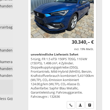
rhanden
erairbag
30.340,– €
incl. 19% MwSt.
rhanden
unverbindliche Lieferzeit: Sofort
5-türig, FR 1.5 eTSI 150PS 7DSG, 110 kW
hrkamera
(150 PS), 1.498 cm³, 4 Zylinder,
Doppelkupplungsgetriebe (DSG),
rhanden
Frontantrieb, Mild-Hybrid (MHEV), Benzin,
rhanden
Kraftstoffverbrauch kombiniert 5,4 l/100km
(WLTP), CO₂-Emission kombiniert
124.00 g/km (WLTP), CO₂-Klasse D,
Außenfarbe: Saphir Blau Metallic,
Garantieleistung: Fahrzeuggarantie,
Fahrzeugnr.: 132636
less Go)
Wir rufen Sie an
PDF-Datei, Fahrzeu
Drucken, park