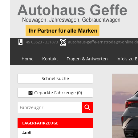
+49 03623 - 331873
autohaus-geffe-ernstroda@t-online.d
Home
Kontakt
Fragen & Antworten
Info's zu
Schnellsuche
Geparkte Fahrzeuge (
0
)
Fahrzeugnr.
LAGERFAHRZEUGE
Audi