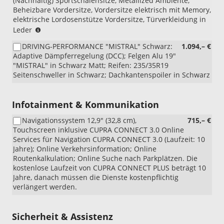
(Nachhaltig) Sportschalensitze, Metallized Ambiente,
Paket)
PS2
Beheizbare Vordersitze, Vordersitze elektrisch mit Memory,
(DYNAMIC
elektrische Lordosenstütze Vordersitze, Türverkleidung in
DESIGN)
Nicht
Leder
kombinierbar
DRIVING-PERFORMANCE "MISTRAL" Schwarz:
1.094,– €
mit:
Adaptive Dämpferregelung (DCC); Felgen Alu 19"
FTE
"MISTRAL" in Schwarz Matt; Reifen: 235/35R19
(Fußmatten
Seitenschweller in Schwarz; Dachkantenspoiler in Schwarz
Original
Textil),
PA1
Infotainment & Kommunikation
(SENNHEISER
Premium-
Navigationssystem 12,9" (32,8 cm),
715,– €
Soundsystem
Touchscreen inklusive CUPRA CONNECT 3.0 Online
(Sharp)),
Services für Navigation CUPRA CONNECT 3.0 (Laufzeit: 10
PS2
Jahre); Online Verkehrsinformation; Online
(DYNAMIC
Routenkalkulation; Online Suche nach Parkplätzen. Die
DESIGN),
kostenlose Laufzeit von CUPRA CONNECT PLUS beträgt 10
WW1
Jahre, danach müssen die Dienste kostenpflichtig
(Winter-
verlängert werden.
Paket)
Sicherheit & Assistenz