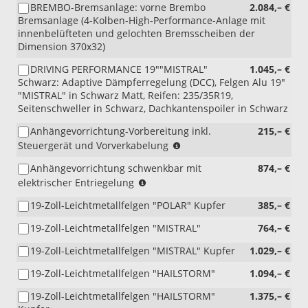
BREMBO-Bremsanlage: vorne Brembo
2.084,– €
Bremsanlage (4-Kolben-High-Performance-Anlage mit
innenbelüfteten und gelochten Bremsscheiben der
Dimension 370x32)
DRIVING PERFORMANCE 19""MISTRAL"
1.045,– €
Schwarz: Adaptive Dämpferregelung (DCC), Felgen Alu 19"
"MISTRAL" in Schwarz Matt, Reifen: 235/35R19,
Seitenschweller in Schwarz, Dachkantenspoiler in Schwarz
Anhängevorrichtung-Vorbereitung inkl.
215,– €
Nicht
Steuergerät und Vorverkabelung
kombinierbar
Anhängevorrichtung schwenkbar mit
874,– €
mit:
Nicht
elektrischer Entriegelung
PGR
kombinierbar
(Anhängevorrichtung
19-Zoll-Leichtmetallfelgen "POLAR" Kupfer
385,– €
mit:
schwenkbar)
PRP
19-Zoll-Leichtmetallfelgen "MISTRAL"
764,– €
(Anhängevorrichtung
Vorbereitung)
19-Zoll-Leichtmetallfelgen "MISTRAL" Kupfer
1.029,– €
19-Zoll-Leichtmetallfelgen "HAILSTORM"
1.094,– €
19-Zoll-Leichtmetallfelgen "HAILSTORM"
1.375,– €