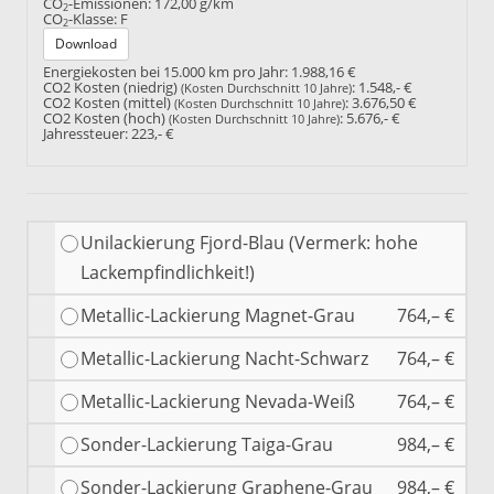
CO
-Emissionen:
172,00 g/km
2
CO
-Klasse:
F
2
Download
Energiekosten bei 15.000 km pro Jahr:
1.988,16 €
CO2 Kosten (niedrig)
:
1.548,- €
(Kosten Durchschnitt 10 Jahre)
CO2 Kosten (mittel)
:
3.676,50 €
(Kosten Durchschnitt 10 Jahre)
CO2 Kosten (hoch)
:
5.676,- €
(Kosten Durchschnitt 10 Jahre)
Jahressteuer:
223,- €
Unilackierung Fjord-Blau (Vermerk: hohe
Lackempfindlichkeit!)
Metallic-Lackierung Magnet-Grau
764,– €
Metallic-Lackierung Nacht-Schwarz
764,– €
Metallic-Lackierung Nevada-Weiß
764,– €
Sonder-Lackierung Taiga-Grau
984,– €
Sonder-Lackierung Graphene-Grau
984,– €