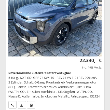
22.340,– €
incl. 19% MwSt.
unverbindliche Lieferzeit: sofort verfügbar
5-türig, 1,0 T-GDI GPF 74 KW (101 PS), 74 kW (101 PS), 999 cm³,
3 Zylinder, Schalt. 6-Gang, Frontantrieb, Verbrennungsmotor
(ICE), Benzin, Kraftstoffverbrauch kombiniert 5,9 l/100km
(WLTP), CO₂-Emission kombiniert 133.00 g/km (WLTP), CO₂-
Klasse D, Außenfarbe: Smokeblau Metallic, Fahrzeugnr.: 132124
Wir rufen Sie an
PDF-Datei, Fahrzeugexposé drucken
Drucken, parken oder vergleichen