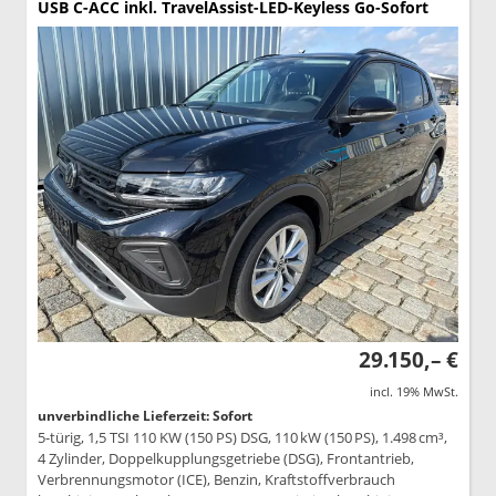
USB C-ACC inkl. TravelAssist-LED-Keyless Go-Sofort
29.150,– €
incl. 19% MwSt.
unverbindliche Lieferzeit: Sofort
5-türig, 1,5 TSI 110 KW (150 PS) DSG, 110 kW (150 PS), 1.498 cm³,
4 Zylinder, Doppelkupplungsgetriebe (DSG), Frontantrieb,
Verbrennungsmotor (ICE), Benzin, Kraftstoffverbrauch