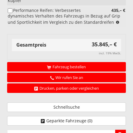
Kupfer
Performance Reifen: Verbessertes
435,– €
dynamisches Verhalten des Fahrzeugs in Bezug auf Grip
(nicht
und Sportlichkeit im Vergleich zu den Standardreifen
i.V.
mit
P07)
35.845,– €
(nur
Gesamtpreis
i.V.
incl. 19% MwSt.
mit
R9N
•
Fahrzeug bestellen
R9M
Wir rufen Sie an
•
R9I
Drucken, parken oder vergleichen
•
R9G
•
R9C
Schnellsuche
•
R9E)
Geparkte Fahrzeuge (
0
)