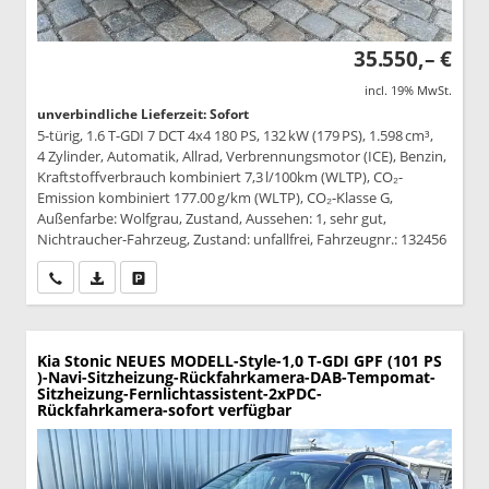
35.550,– €
incl. 19% MwSt.
unverbindliche Lieferzeit: Sofort
5-türig, 1.6 T-GDI 7 DCT 4x4 180 PS, 132 kW (179 PS), 1.598 cm³,
4 Zylinder, Automatik, Allrad, Verbrennungsmotor (ICE), Benzin,
Kraftstoffverbrauch kombiniert 7,3 l/100km (WLTP), CO₂-
Emission kombiniert 177.00 g/km (WLTP), CO₂-Klasse G,
Außenfarbe: Wolfgrau, Zustand, Aussehen: 1, sehr gut,
Nichtraucher-Fahrzeug, Zustand: unfallfrei, Fahrzeugnr.: 132456
Wir rufen Sie an
PDF-Datei, Fahrzeugexposé drucken
Drucken, parken oder vergleichen
Kia Stonic
NEUES MODELL-Style-1,0 T-GDI GPF (101 PS
)-Navi-Sitzheizung-Rückfahrkamera-DAB-Tempomat-
Sitzheizung-Fernlichtassistent-2xPDC-
Rückfahrkamera-sofort verfügbar