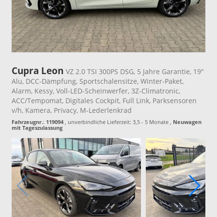
Cupra Leon
VZ 2.0 TSI 300PS DSG, 5 Jahre Garantie, 19"
Alu, DCC-Dämpfung, Sportschalensitze, Winter-Paket,
Alarm, Kessy, Voll-LED-Scheinwerfer, 3Z-Climatronic,
ACC/Tempomat, Digitales Cockpit, Full Link, Parksensoren
v/h, Kamera, Privacy, M-Lederlenkrad
Fahrzeugnr.
:
119094
, unverbindliche Lieferzeit: 3,5 - 5 Monate ,
Neuwagen
mit Tageszulassung