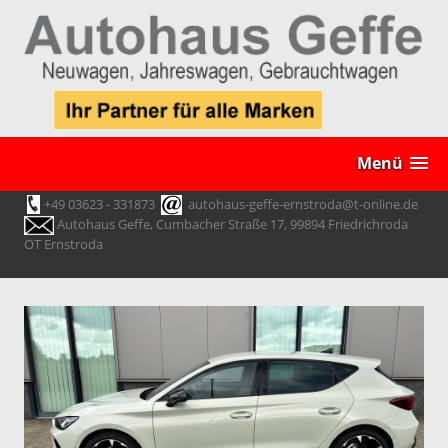
Menü
+49 03623 - 331873
autohaus-geffe-ernstroda@t-online.de
Autohaus Geffe, Cumbacher Straße 17, 99894 Friedrichroda
OT Ernstroda