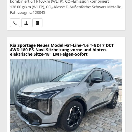
kombiniert 6,1 l/100km (WLTP), CO₂-Emission kombiniert
138.00 g/km (WLTP), CO₂-Klasse E, Außenfarbe: Schwarz Metallic,
Fahrzeugnr.: 128845
Wir rufen Sie an
PDF-Datei, Fahrzeugexposé drucken
Drucken, parken oder vergleichen
Kia Sportage
Neues Modell-GT-Line-1.6 T-GDI 7 DCT
4WD 180 PS-Navi-Sitzheizung vorne und hinten-
elektrische Sitze-18" LM Felgen-Sofort