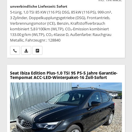
unverbindliche Lieferzeit: Sofort
5-türig, 1,0 TSI 85 KW (116 PS) DSG, 85 kW (116 PS), 999 cm³,
3 Zylinder, Doppelkupplungsgetriebe (DSG), Frontantrieb,
Verbrennungsmotor (ICE), Benzin, Kraftstoffverbrauch
kombiniert 5,8 l/100km (WLTP), CO₂-Emission kombiniert
133.00 g/km (WLTP), CO₂-Klasse D, Außenfarbe: Rauchgrau
Metallic, Fahrzeugnr.: 128840
Wir rufen Sie an
PDF-Datei, Fahrzeugexposé drucken
Drucken, parken oder vergleichen
Seat Ibiza
Edition Plus-1,0 TSI 95 PS-5 Jahre Garantie-
Tempomat ACC-LED-Winterpaket-16 Zoll-Sofort