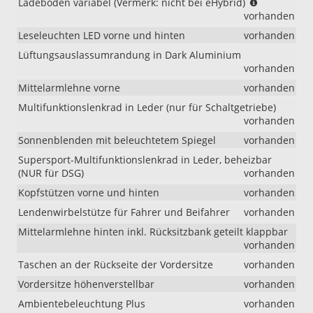
(Vermerk:
Ladeboden variabel (Vermerk: nicht bei eHybrid)
nicht
vorhanden
bei
Leseleuchten LED vorne und hinten
vorhanden
eHybrid)
Lüftungsauslassumrandung in Dark Aluminium
vorhanden
Mittelarmlehne vorne
vorhanden
Multifunktionslenkrad in Leder (nur für Schaltgetriebe)
vorhanden
Sonnenblenden mit beleuchtetem Spiegel
vorhanden
Supersport-Multifunktionslenkrad in Leder, beheizbar
(NUR für DSG)
vorhanden
Kopfstützen vorne und hinten
vorhanden
Lendenwirbelstütze für Fahrer und Beifahrer
vorhanden
Mittelarmlehne hinten inkl. Rücksitzbank geteilt klappbar
vorhanden
Taschen an der Rückseite der Vordersitze
vorhanden
Vordersitze höhenverstellbar
vorhanden
Ambientebeleuchtung Plus
vorhanden