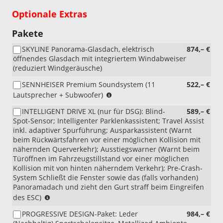
Optionale Extras
Pakete
SKYLINE Panorama-Glasdach, elektrisch
874,– €
öffnendes Glasdach mit integriertem Windabweiser
(reduziert Windgeräusche)
SENNHEISER Premium Soundsystem (11
522,– €
Benoetigt:
Lautsprecher + Subwoofer)
PB1
INTELLIGENT DRIVE XL (nur für DSG): Blind-
589,– €
(EDGE
Spot-Sensor; Intelligenter Parklenkassistent; Travel Assist
Paket),
inkl. adaptiver Spurführung; Ausparkassistent (Warnt
PG6
beim Rückwärtsfahren vor einer möglichen Kollision mit
(Reserverad
nähernden Querverkehr); Ausstiegswarner (Warnt beim
platzsparend);
Türöffnen im Fahrzeugstillstand vor einer möglichen
Eine
Kollision mit von hinten näherndem Verkehr); Pre-Crash-
Option
System Schließt die Fenster sowie das (falls vorhanden)
erforderlich:
Panoramadach und zieht den Gurt straff beim Eingreifen
PR2
Benoetigt:
des ESC)
(PROGRESSIVE
PB1
DESIGN)
PROGRESSIVE DESIGN-Paket: Leder
984,– €
(EDGE
oder