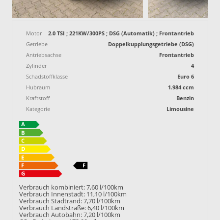
Motor
2.0 TSI ; 221KW/300PS ; DSG (Automatik) ; Frontantrieb
Getriebe
Doppelkupplungsgetriebe (DSG)
Antriebsachse
Frontantrieb
Zylinder
4
Schadstoffklasse
Euro 6
Hubraum
1.984 ccm
Kraftstoff
Benzin
Kategorie
Limousine
Verbrauch kombiniert:
7,60 l/100km
Verbrauch Innenstadt:
11,10 l/100km
Verbrauch Stadtrand:
7,70 l/100km
Verbrauch Landstraße:
6,40 l/100km
Verbrauch Autobahn:
7,20 l/100km