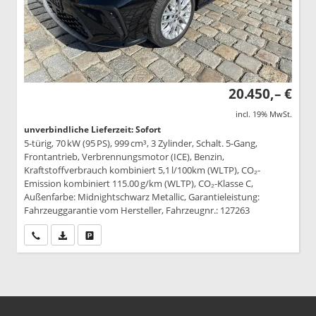
20.450,– €
incl. 19% MwSt.
unverbindliche Lieferzeit: Sofort
5-türig, 70 kW (95 PS), 999 cm³, 3 Zylinder, Schalt. 5-Gang,
Frontantrieb, Verbrennungsmotor (ICE), Benzin,
Kraftstoffverbrauch kombiniert 5,1 l/100km (WLTP), CO₂-
Emission kombiniert 115.00 g/km (WLTP), CO₂-Klasse C,
Außenfarbe: Midnightschwarz Metallic, Garantieleistung:
Fahrzeuggarantie vom Hersteller, Fahrzeugnr.: 127263
Wir rufen Sie an
PDF-Datei, Fahrzeugexposé drucken
Drucken, parken oder vergleichen