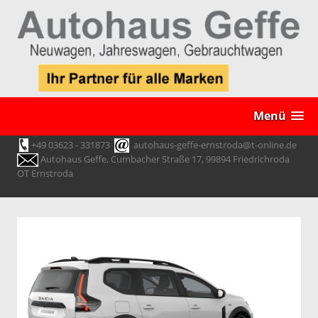
Menü
+49 03623 - 331873
autohaus-geffe-ernstroda@t-online.de
Autohaus Geffe, Cumbacher Straße 17, 99894 Friedrichroda
OT Ernstroda