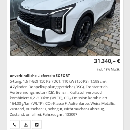
31.340,– €
incl. 19% MwSt.
unverbindliche Lieferzeit: SOFORT
5-türig, 1.6 T-GDI 150 PS 7DCT, 110 kW (150 PS), 1.598 cm³,
4 Zylinder, Doppelkupplungsgetriebe (DSG), Frontantrieb,
Verbrennungsmotor (ICE), Benzin, Kraftstoffverbrauch
kombiniert 6,2 l/100km (WLTP), CO₂-Emission kombiniert
164.00 g/km (WLTP), CO₂-Klasse F, Außenfarbe: Weiss Metallic,
Zustand, Aussehen: 1, sehr gut, Nichtraucher-Fahrzeug,
Zustand: unfallfrei, Fahrzeugnr.: 133097
Wir rufen Sie an
PDF-Datei, Fahrzeugexposé drucken
Drucken, parken oder vergleichen