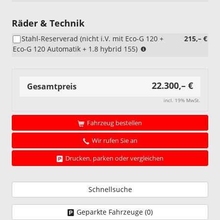
Räder & Technik
Stahl-Reserverad (nicht i.V. mit Eco-G 120 +
215,– €
(nicht
Eco-G 120 Automatik + 1.8 hybrid 155)
i.V.
mit
Eco-
22.300,– €
G
Gesamtpreis
120
incl. 19% MwSt.
+
Eco-
G
Fahrzeug bestellen
120
Wir rufen Sie an
Automatik
+
Drucken, parken oder vergleichen
1.8
hybrid
155)
Schnellsuche
Geparkte Fahrzeuge (
0
)