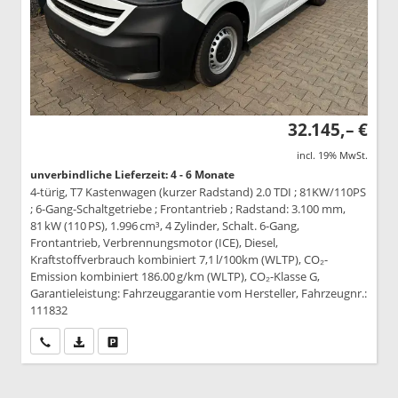
32.145,– €
incl. 19% MwSt.
unverbindliche Lieferzeit: 4 - 6 Monate
4-türig, T7 Kastenwagen (kurzer Radstand) 2.0 TDI ; 81KW/110PS
; 6-Gang-Schaltgetriebe ; Frontantrieb ; Radstand: 3.100 mm,
81 kW (110 PS), 1.996 cm³, 4 Zylinder, Schalt. 6-Gang,
Frontantrieb, Verbrennungsmotor (ICE), Diesel,
Kraftstoffverbrauch kombiniert 7,1 l/100km (WLTP), CO₂-
Emission kombiniert 186.00 g/km (WLTP), CO₂-Klasse G,
Garantieleistung: Fahrzeuggarantie vom Hersteller, Fahrzeugnr.:
111832
Wir rufen Sie an
PDF-Datei, Fahrzeugexposé drucken
Drucken, parken oder vergleichen