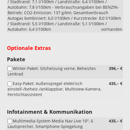
/ Stadtrand: 7,1 l/100km / Landstraße: 6,4 l/100km /
Autobahn: 7,8 l/100km - Verbrauchsangaben bei BENZIN-
Betrieb: CO2-Emission: 137 g/km; Gesamtverbrauch
Autogas kombiniert: 6,0 l/100km / Kurzstrecke: 8,0 l/100km
/ Stadtrand: 5,5 l/100km / Landstraße: 5,1 l/100km /
Autobahn: 6,4 l/100km
vorhanden
Optionale Extras
Pakete
Winter-Paket: Sitzheizung vorne, Beheiztes
396,– €
Lenkrad
Easy-Paket: Außenspiegel elektrisch
435,– €
einstell-/beheiz-/anklappbar, Multiview-Kamera,
Fernlichtassistent
Infotainment & Kommunikation
Multimedia-System Media Nav Live 10", 6
435,– €
Lautsprecher, Smartphone-Spiegelung