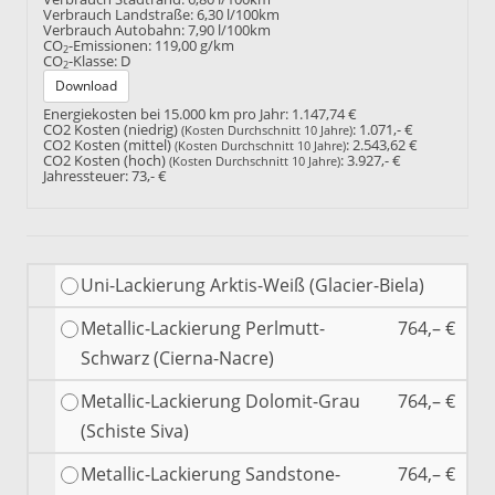
Verbrauch Landstraße:
6,30 l/100km
Verbrauch Autobahn:
7,90 l/100km
CO
-Emissionen:
119,00 g/km
2
CO
-Klasse:
D
2
Download
Energiekosten bei 15.000 km pro Jahr:
1.147,74 €
CO2 Kosten (niedrig)
:
1.071,- €
(Kosten Durchschnitt 10 Jahre)
CO2 Kosten (mittel)
:
2.543,62 €
(Kosten Durchschnitt 10 Jahre)
CO2 Kosten (hoch)
:
3.927,- €
(Kosten Durchschnitt 10 Jahre)
Jahressteuer:
73,- €
Uni-Lackierung Arktis-Weiß (Glacier-Biela)
Metallic-Lackierung Perlmutt-
764,– €
Schwarz (Cierna-Nacre)
Metallic-Lackierung Dolomit-Grau
764,– €
(Schiste Siva)
Metallic-Lackierung Sandstone-
764,– €