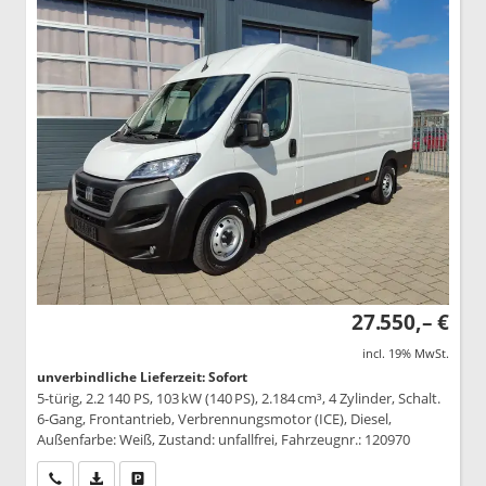
27.550,– €
incl. 19% MwSt.
unverbindliche Lieferzeit: Sofort
5-türig, 2.2 140 PS, 103 kW (140 PS), 2.184 cm³, 4 Zylinder, Schalt.
6-Gang, Frontantrieb, Verbrennungsmotor (ICE), Diesel,
Außenfarbe: Weiß, Zustand: unfallfrei, Fahrzeugnr.: 120970
Wir rufen Sie an
PDF-Datei, Fahrzeugexposé drucken
Drucken, parken oder vergleichen