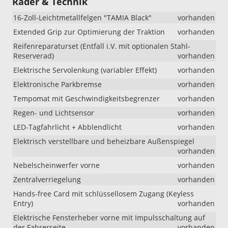
Räder & Technik
16-Zoll-Leichtmetallfelgen "TAMIA Black"
vorhanden
Extended Grip zur Optimierung der Traktion
vorhanden
Reifenreparaturset (Entfall i.V. mit optionalen Stahl-
Reserverad)
vorhanden
Elektrische Servolenkung (variabler Effekt)
vorhanden
Elektronische Parkbremse
vorhanden
Tempomat mit Geschwindigkeitsbegrenzer
vorhanden
Regen- und Lichtsensor
vorhanden
LED-Tagfahrlicht + Abblendlicht
vorhanden
Elektrisch verstellbare und beheizbare Außenspiegel
vorhanden
Nebelscheinwerfer vorne
vorhanden
Zentralverriegelung
vorhanden
Hands-free Card mit schlüssellosem Zugang (Keyless
Entry)
vorhanden
Elektrische Fensterheber vorne mit Impulsschaltung auf
der Fahrerseite
vorhanden