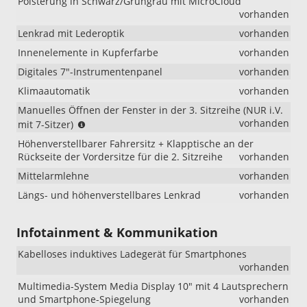
Polsterung in Schwarz/Grüngrau mit MicroCloud
vorhanden
Lenkrad mit Lederoptik
vorhanden
Innenelemente in Kupferfarbe
vorhanden
Digitales 7"-Instrumentenpanel
vorhanden
Klimaautomatik
vorhanden
Manuelles Öffnen der Fenster in der 3. Sitzreihe (NUR i.V.
(NUR
vorhanden
mit 7-Sitzer)
i.V.
Höhenverstellbarer Fahrersitz + Klapptische an der
mit
Rückseite der Vordersitze für die 2. Sitzreihe
vorhanden
7-
Sitzer)
Mittelarmlehne
vorhanden
Längs- und höhenverstellbares Lenkrad
vorhanden
Infotainment & Kommunikation
Kabelloses induktives Ladegerät für Smartphones
vorhanden
Multimedia-System Media Display 10" mit 4 Lautsprechern
und Smartphone-Spiegelung
vorhanden