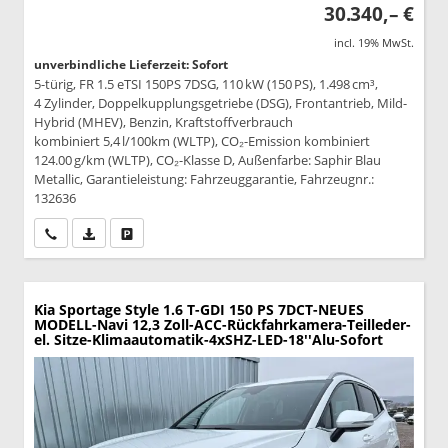
30.340,– €
incl. 19% MwSt.
unverbindliche Lieferzeit: Sofort
5-türig, FR 1.5 eTSI 150PS 7DSG, 110 kW (150 PS), 1.498 cm³,
4 Zylinder, Doppelkupplungsgetriebe (DSG), Frontantrieb, Mild-
Hybrid (MHEV), Benzin, Kraftstoffverbrauch
kombiniert 5,4 l/100km (WLTP), CO₂-Emission kombiniert
124.00 g/km (WLTP), CO₂-Klasse D, Außenfarbe: Saphir Blau
Metallic, Garantieleistung: Fahrzeuggarantie, Fahrzeugnr.:
132636
Wir rufen Sie an
PDF-Datei, Fahrzeugexposé drucken
Drucken, parken oder vergleichen
Kia Sportage
Style 1.6 T-GDI 150 PS 7DCT-NEUES
MODELL-Navi 12,3 Zoll-ACC-Rückfahrkamera-Teilleder-
el. Sitze-Klimaautomatik-4xSHZ-LED-18''Alu-Sofort