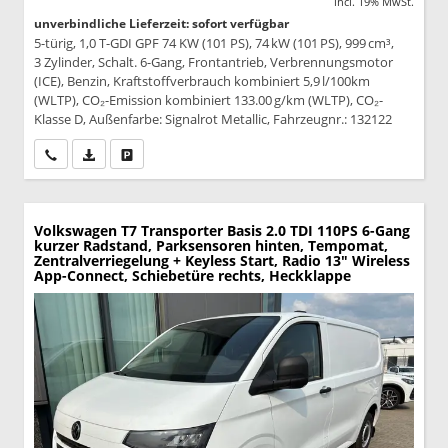
incl. 19% MwSt.
unverbindliche Lieferzeit: sofort verfügbar
5-türig, 1,0 T-GDI GPF 74 KW (101 PS), 74 kW (101 PS), 999 cm³,
3 Zylinder, Schalt. 6-Gang, Frontantrieb, Verbrennungsmotor
(ICE), Benzin, Kraftstoffverbrauch kombiniert 5,9 l/100km
(WLTP), CO₂-Emission kombiniert 133.00 g/km (WLTP), CO₂-
Klasse D, Außenfarbe: Signalrot Metallic, Fahrzeugnr.: 132122
Wir rufen Sie an
PDF-Datei, Fahrzeugexposé drucken
Drucken, parken oder vergleichen
Volkswagen T7 Transporter
Basis 2.0 TDI 110PS 6-Gang
kurzer Radstand, Parksensoren hinten, Tempomat,
Zentralverriegelung + Keyless Start, Radio 13" Wireless
App-Connect, Schiebetüre rechts, Heckklappe